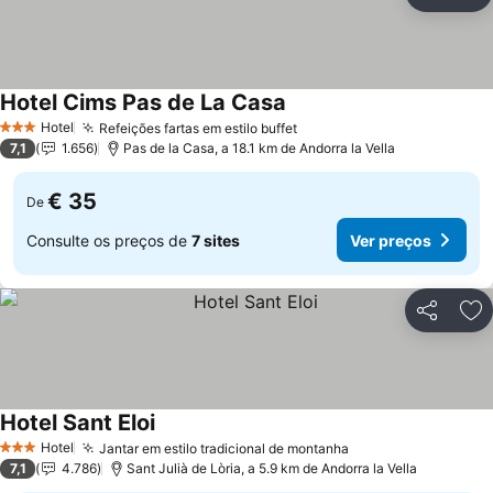
Partilhar
Ad
Hotel Cims Pas de La Casa
Ver preços
Hotel
Refeições fartas em estilo buffet
Ver preços
3 Estrelas
7,1
1.656
Pas de la Casa, a 18.1 km de Andorra la Vella
€ 35
De
Consulte os preços de
7 sites
Ver preços
Partilhar
Ad
Hotel Sant Eloi
Ver preços
Hotel
Jantar em estilo tradicional de montanha
Ver preços
3 Estrelas
7,1
4.786
Sant Julià de Lòria, a 5.9 km de Andorra la Vella