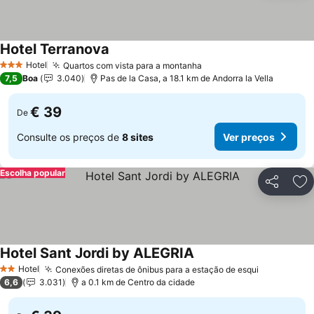
Hotel Terranova
Ver preços
Hotel
Quartos com vista para a montanha
Ver preços
3 Estrelas
7,5
Boa
3.040
Pas de la Casa, a 18.1 km de Andorra la Vella
€ 39
De
Consulte os preços de
8 sites
Ver preços
Escolha popular
Partilhar
Ad
Hotel Sant Jordi by ALEGRIA
Ver preços
Hotel
Conexões diretas de ônibus para a estação de esqui
Ver preço
2 Estrelas
6,6
3.031
a 0.1 km de Centro da cidade