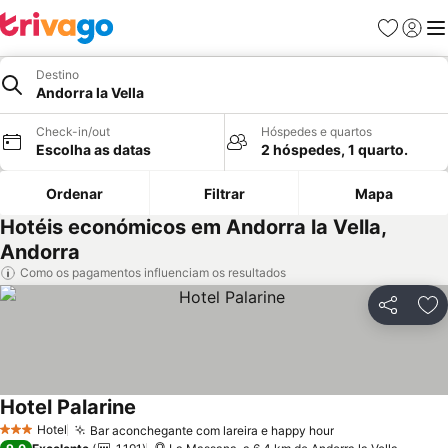
Favoritos
Iniciar
Me
Destino
Andorra la Vella
Check-in/out
Hóspedes e quartos
Escolha as datas
2 hóspedes, 1 quarto.
Ordenar
Filtrar
Mapa
Hotéis económicos em Andorra la Vella,
Andorra
Como os pagamentos influenciam os resultados
Partilhar
Ad
Hotel Palarine
Ver preços
Hotel
Bar aconchegante com lareira e happy hour
Ver preços
3 Estrelas