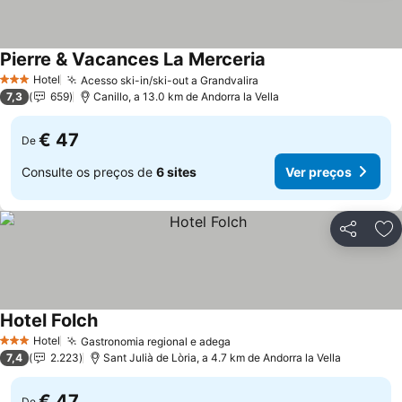
Pierre & Vacances La Merceria
Ver preços
Hotel
Acesso ski-in/ski-out a Grandvalira
Ver preços
3 Estrelas
7,3
659
Canillo, a 13.0 km de Andorra la Vella
€ 47
De
Consulte os preços de
6 sites
Ver preços
Partilhar
Ad
Hotel Folch
Ver preços
Hotel
Gastronomia regional e adega
Ver preços
3 Estrelas
7,4
2.223
Sant Julià de Lòria, a 4.7 km de Andorra la Vella
€ 47
De