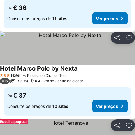
€ 36
De
Consulte os preços de
11 sites
Ver preços
Partilhar
Ad
Hotel Marco Polo by Nexta
Ver preços
Hotel
Piscina do Club de Tenis
Ver preços
3 Estrelas
6,6
3.395
a 4.1 km de Centro da cidade
€ 37
De
Consulte os preços de
10 sites
Ver preços
Escolha popular
Partilhar
Ad