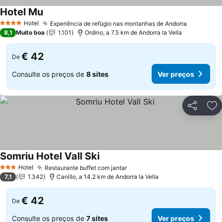
Hotel Mu
Ver preços
Hotel
Experiência de refúgio nas montanhas de Andorra
Ver preç
4 Estrelas
8,1
Muito boa
1.101
Ordino, a 7.5 km de Andorra la Vella
€ 42
De
Consulte os preços de
8 sites
Ver preços
Partilhar
Ad
Somriu Hotel Vall Ski
Ver preços
Hotel
Restaurante buffet com jantar
Ver preços
3 Estrelas
7,1
1.342
Canillo, a 14.2 km de Andorra la Vella
€ 42
De
Consulte os preços de
7 sites
Ver preços