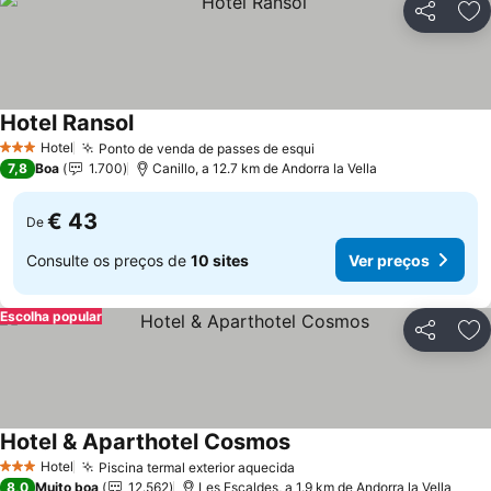
Partilhar
Ad
Hotel Ransol
Ver preços
Hotel
Ponto de venda de passes de esqui
Ver preços
3 Estrelas
7,8
Boa
1.700
Canillo, a 12.7 km de Andorra la Vella
€ 43
De
Consulte os preços de
10 sites
Ver preços
Escolha popular
Partilhar
Ad
Hotel & Aparthotel Cosmos
Ver preços
Hotel
Piscina termal exterior aquecida
Ver preços
3 Estrelas
8,0
Muito boa
12.562
Les Escaldes, a 1.9 km de Andorra la Vella