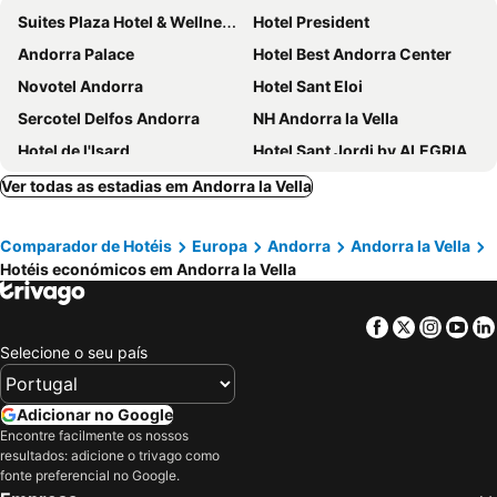
Suites Plaza Hotel & Wellness Andorra
Hotel President
Andorra Palace
Hotel Best Andorra Center
Novotel Andorra
Hotel Sant Eloi
Sercotel Delfos Andorra
NH Andorra la Vella
Hotel de l'Isard
Hotel Sant Jordi by ALEGRIA
Abba Xalet Suites Hotel
Hotel Magic Andorra by Nexta
Ver todas as estadias em Andorra la Vella
Hotel & Aparthotel Cosmos
Roc Blanc Hotel & Spa
Comparador de Hotéis
Europa
Andorra
Andorra la Vella
Hotel Nexta Escaldes
Zenit Diplomatic
Hotéis económicos em Andorra la Vella
Hotel Princesa Parc
Hotel Exe Prisma
Hotel Folch
Hotel Euroski Mountain Resort & Spa
Facebook
Twitter
Insta
Yo
Mercure Andorra
Hotel L'Ermita B&B
Selecione o seu país
Lodge Park Hotel
Exe Princep
Hotel Panorama
Yomo Imperial
Adicionar no Google
Encontre facilmente os nossos
Hotel Marco Polo by Nexta
Hotel Cervol by Nexta
resultados: adicione o trivago como
Hotel Coma Bella
Hotel Pyrénées
fonte preferencial no Google.