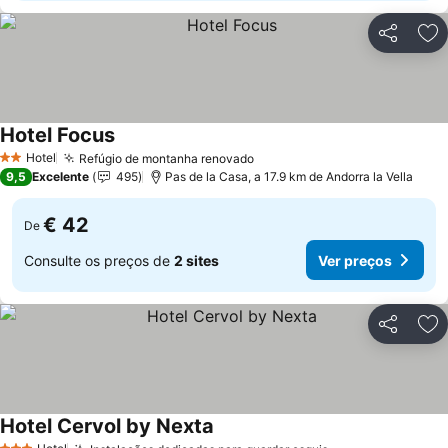
Partilhar
Ad
Hotel Focus
Ver preços
Hotel
Refúgio de montanha renovado
Ver preços
2 Estrelas
9,5
Excelente
495
Pas de la Casa, a 17.9 km de Andorra la Vella
€ 42
De
Consulte os preços de
2 sites
Ver preços
Partilhar
Ad
Hotel Cervol by Nexta
Ver preços