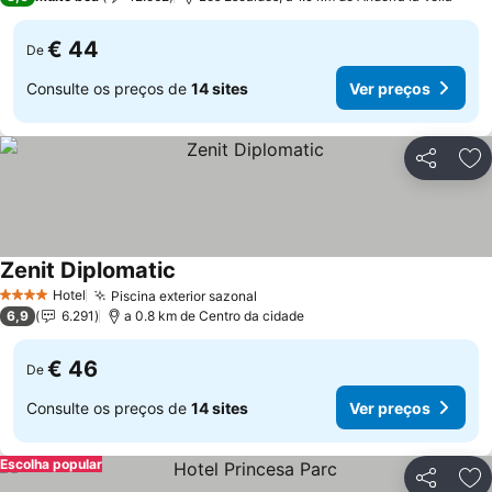
€ 44
De
Consulte os preços de
14 sites
Ver preços
Partilhar
Ad
Zenit Diplomatic
Ver preços
Hotel
Piscina exterior sazonal
Ver preços
4 Estrelas
6,9
6.291
a 0.8 km de Centro da cidade
€ 46
De
Consulte os preços de
14 sites
Ver preços
Escolha popular
Partilhar
Ad