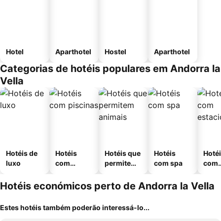
Hotel
Aparthotel
Hostel
Aparthotel
Categorias de hotéis populares em Andorra la
Vella
Hotéis de
Hotéis
Hotéis que
Hotéis
Hoté
luxo
com
permitem
com spa
com
piscinas
animais
esta
ment
Hotéis económicos perto de Andorra la Vella
Estes hotéis também poderão interessá-lo...