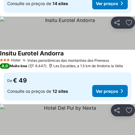
Consulte os preços de
14 sites
Ver preços
Partilhar
Ad
Insitu Eurotel Andorra
Ver preços
Hotel
Vistas panorâmicas das montanhas dos Pireneus
Ver preços
3 Estrelas
8,0
Muito boa
6.447
Les Escaldes, a 1.5 km de Andorra la Vella
€ 49
De
Consulte os preços de
12 sites
Ver preços
Partilhar
Ad