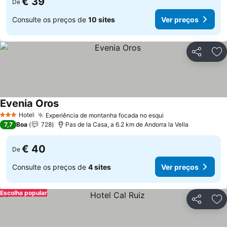
€ 39
De
Consulte os preços de
10 sites
Ver preços
Partilhar
Ad
Evenia Oros
Ver preços
Hotel
Experiência de montanha focada no esqui
Ver preços
3 Estrelas
7,7
Boa
728
Pas de la Casa, a 6.2 km de Andorra la Vella
€ 40
De
Consulte os preços de
4 sites
Ver preços
Escolha popular
Partilhar
Ad