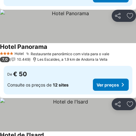
Partilhar
Ad
Hotel Panorama
Ver preços
Hotel
Restaurante panorâmico com vista para o vale
Ver preços
4 Estrelas
7,0
10.449
Les Escaldes, a 1.9 km de Andorra la Vella
€ 50
De
Consulte os preços de
12 sites
Ver preços
Partilhar
Ad
Hotel de l'Isard