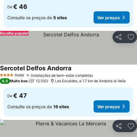
€ 46
De
Consulte os preços de
5 sites
Ver preços
Escolha popular
Partilhar
Ad
Sercotel Delfos Andorra
Ver preços
Hotel
Instalações de bem-estar completas
Ver preços
4 Estrelas
8,0
Muito boa
12.150
Les Escaldes, a 1.7 km de Andorra la Vella
€ 47
De
Consulte os preços de
16 sites
Ver preços
Partilhar
Ad