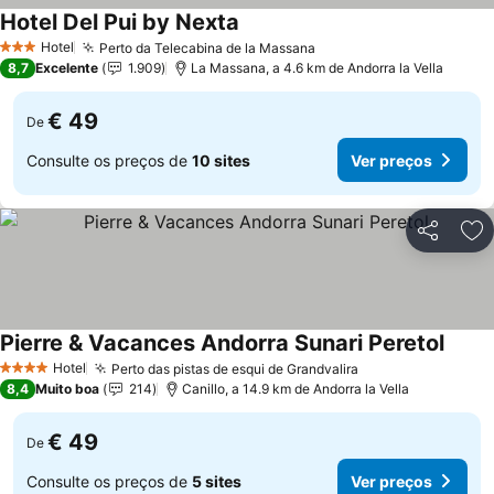
Hotel Del Pui by Nexta
Ver preços
Hotel
Perto da Telecabina de la Massana
Ver preços
3 Estrelas
8,7
Excelente
1.909
La Massana, a 4.6 km de Andorra la Vella
€ 49
De
Consulte os preços de
10 sites
Ver preços
Partilhar
Ad
Pierre & Vacances Andorra Sunari Peretol
Ver p
Hotel
Perto das pistas de esqui de Grandvalira
Ver preços
4 Estrelas
8,4
Muito boa
214
Canillo, a 14.9 km de Andorra la Vella
€ 49
De
Consulte os preços de
5 sites
Ver preços