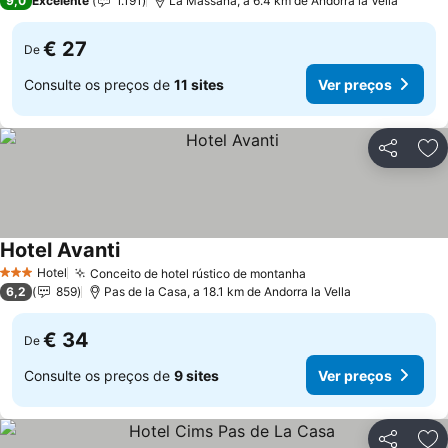
9,0
Excelente
1.191
La Massana, a 6.4 km de Andorra la Vella
€ 27
De
Consulte os preços de
11 sites
Ver preços
Partilhar
Ad
Hotel Avanti
Ver preços
Hotel
Conceito de hotel rústico de montanha
Ver preços
3 Estrelas
6,2
859
Pas de la Casa, a 18.1 km de Andorra la Vella
€ 34
De
Consulte os preços de
9 sites
Ver preços