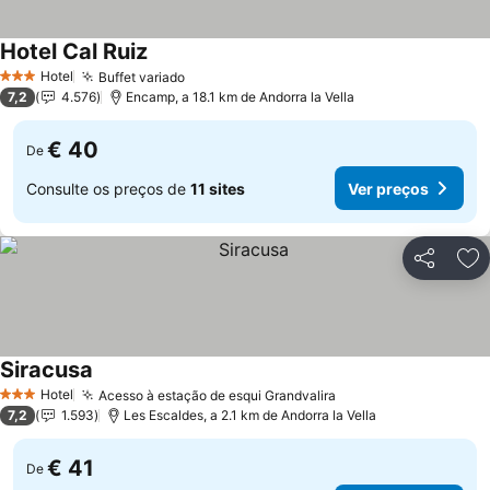
Hotel Cal Ruiz
Ver preços
Hotel
Buffet variado
Ver preços
3 Estrelas
7,2
4.576
Encamp, a 18.1 km de Andorra la Vella
€ 40
De
Consulte os preços de
11 sites
Ver preços
Partilhar
Ad
Siracusa
Ver preços
Hotel
Acesso à estação de esqui Grandvalira
Ver preços
3 Estrelas
7,2
1.593
Les Escaldes, a 2.1 km de Andorra la Vella
€ 41
De