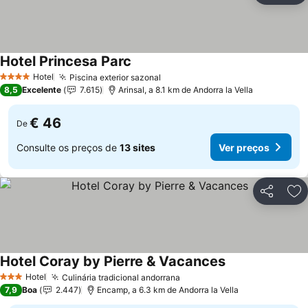
Hotel Princesa Parc
Ver preços
Hotel
Piscina exterior sazonal
Ver preços
4 Estrelas
8,5
Excelente
7.615
Arinsal, a 8.1 km de Andorra la Vella
€ 46
De
Consulte os preços de
13 sites
Ver preços
Partilhar
Ad
Hotel Coray by Pierre & Vacances
Ver preços
Hotel
Culinária tradicional andorrana
Ver preços
3 Estrelas
7,9
Boa
2.447
Encamp, a 6.3 km de Andorra la Vella