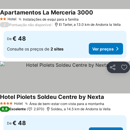
Apartamentos La Merceria 3000
Ver preços
Hotel
Instalações de esqui para a família
Ver preços
2 Estrelas
/
El Tarter, a 13.0 km de Andorra la Vella
Pontuação não disponível
€ 48
De
Consulte os preços de
2 sites
Ver preços
Partilhar
Ad
Hotel Piolets Soldeu Centre by Nexta
Ver preços
Hotel
Área de bem-estar com vista para a montanha
Ver preços
4 Estrelas
8,8
Excelente
2.970
Soldeu, a 14.5 km de Andorra la Vella
€ 48
De