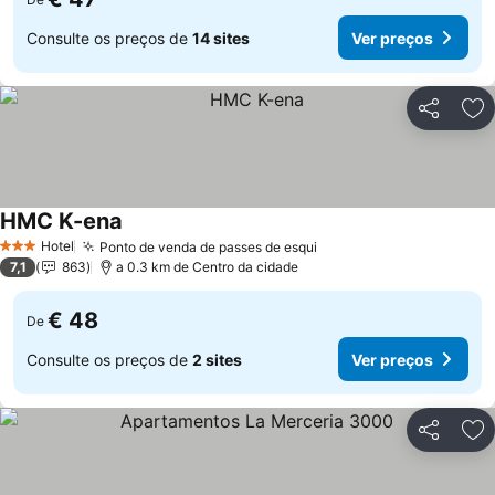
Consulte os preços de
14 sites
Ver preços
Partilhar
Ad
HMC K-ena
Ver preços
Hotel
Ponto de venda de passes de esqui
Ver preços
3 Estrelas
7,1
863
a 0.3 km de Centro da cidade
€ 48
De
Consulte os preços de
2 sites
Ver preços
Partilhar
Ad