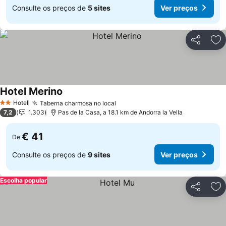
Consulte os preços de
5 sites
Ver preços
Partilhar
Ad
Hotel Merino
Ver preços
Hotel
Taberna charmosa no local
Ver preços
2 Estrelas
7,2
1.303
Pas de la Casa, a 18.1 km de Andorra la Vella
€ 41
De
Consulte os preços de
9 sites
Ver preços
Escolha popular
Partilhar
Ad