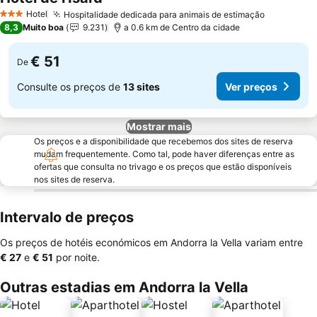
Ver preços
Hotel
Hospitalidade dedicada para animais de estimação
Ver preço
3 Estrelas
8,3
Muito boa
9.231
a 0.6 km de Centro da cidade
€ 51
De
Consulte os preços de
13 sites
Ver preços
Mostrar mais
Os preços e a disponibilidade que recebemos dos sites de reserva
mudam frequentemente. Como tal, pode haver diferenças entre as
ofertas que consulta no trivago e os preços que estão disponíveis
nos sites de reserva.
Intervalo de preços
Os preços de hotéis económicos em Andorra la Vella variam entre
‎€ 27
e
‎€ 51
por noite.
Outras estadias em Andorra la Vella