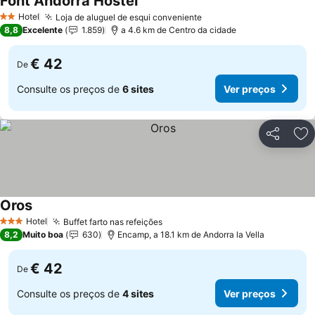
Font Andorra Hostel
Ver preços
Hotel
Loja de aluguel de esqui conveniente
Ver preços
2 Estrelas
8,8
Excelente
1.859
a 4.6 km de Centro da cidade
€ 42
De
Consulte os preços de
6 sites
Ver preços
Partilhar
Ad
Oros
Ver preços
Hotel
Buffet farto nas refeições
Ver preços
3 Estrelas
8,2
Muito boa
630
Encamp, a 18.1 km de Andorra la Vella
€ 42
De
Consulte os preços de
4 sites
Ver preços