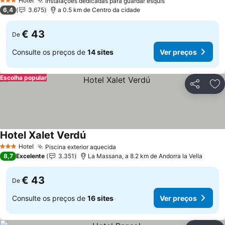
Hotel
Instalações dedicadas para guardar esquis
Ver preços
3 Estrelas
6,4
3.675
a 0.5 km de Centro da cidade
€ 43
De
Consulte os preços de
14 sites
Ver preços
Escolha popular
Partilhar
Ad
Hotel Xalet Verdú
Ver preços
Hotel
Piscina exterior aquecida
Ver preços
3 Estrelas
8,7
Excelente
3.351
La Massana, a 8.2 km de Andorra la Vella
€ 43
De
Consulte os preços de
16 sites
Ver preços