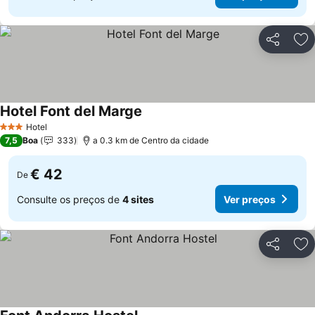
Partilhar
Ad
Hotel Font del Marge
Ver preços
Hotel
3 Estrelas
7,5
Boa
333
a 0.3 km de Centro da cidade
€ 42
De
Consulte os preços de
4 sites
Ver preços
Partilhar
Ad