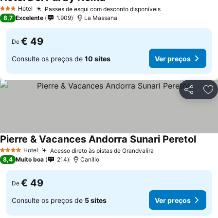
Ver preços
Hotel
Passes de esqui com desconto disponíveis
Ver preços
3 Estrelas
8,7
Excelente
1.909
La Massana
€ 49
De
Consulte os preços de
10 sites
Ver preços
Partilhar
Ad
Pierre & Vacances Andorra Sunari Peretol
Ver p
Hotel
Acesso direto às pistas de Grandvalira
Ver preços
4 Estrelas
8,4
Muito boa
214
Canillo
€ 49
De
Consulte os preços de
5 sites
Ver preços