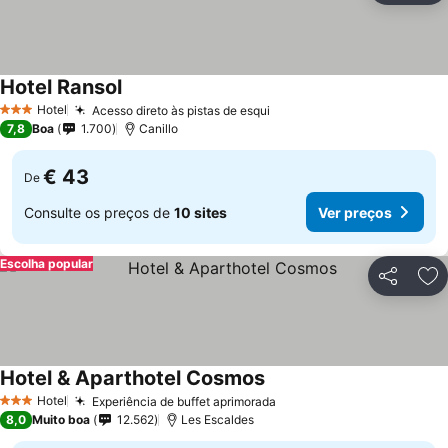
Hotel Ransol
Ver preços
Hotel
Acesso direto às pistas de esqui
Ver preços
3 Estrelas
7,8
Boa
1.700
Canillo
€ 43
De
Consulte os preços de
10 sites
Ver preços
Escolha popular
Partilhar
Ad
Hotel & Aparthotel Cosmos
Ver preços
Hotel
Experiência de buffet aprimorada
Ver preços
3 Estrelas
8,0
Muito boa
12.562
Les Escaldes