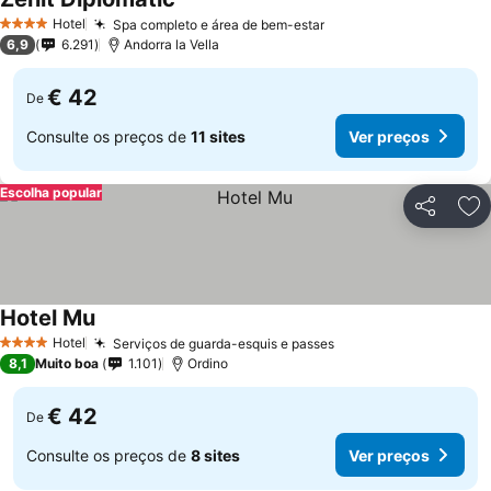
Ver preços
Hotel
Spa completo e área de bem-estar
Ver preços
4 Estrelas
6,9
6.291
Andorra la Vella
€ 42
De
Consulte os preços de
11 sites
Ver preços
Escolha popular
Partilhar
Ad
Hotel Mu
Ver preços
Hotel
Serviços de guarda-esquis e passes
Ver preços
4 Estrelas
8,1
Muito boa
1.101
Ordino
€ 42
De
Consulte os preços de
8 sites
Ver preços