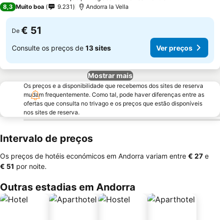
3 Estrelas
8,3
Muito boa
9.231
Andorra la Vella
€ 51
De
Consulte os preços de
13 sites
Ver preços
Mostrar mais
Os preços e a disponibilidade que recebemos dos sites de reserva
mudam frequentemente. Como tal, pode haver diferenças entre as
ofertas que consulta no trivago e os preços que estão disponíveis
nos sites de reserva.
Intervalo de preços
Os preços de hotéis económicos em Andorra variam entre
‎€ 27
e
‎€ 51
por noite.
Outras estadias em Andorra