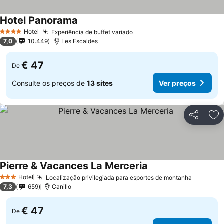
Hotel Panorama
Ver preços
Hotel
Experiência de buffet variado
Ver preços
4 Estrelas
7,0
10.449
Les Escaldes
€ 47
De
Consulte os preços de
13 sites
Ver preços
Partilhar
Ad
Pierre & Vacances La Merceria
Ver preços
Hotel
Localização privilegiada para esportes de montanha
Ver pre
3 Estrelas
7,3
659
Canillo
€ 47
De