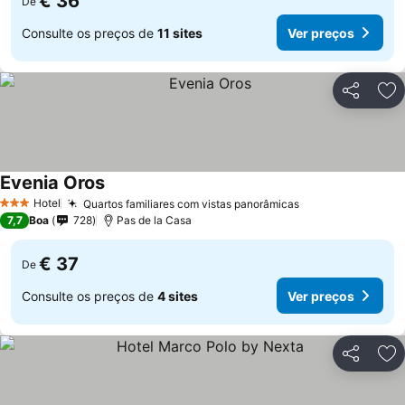
€ 36
De
Consulte os preços de
11 sites
Ver preços
Partilhar
Ad
Evenia Oros
Ver preços
Hotel
Quartos familiares com vistas panorâmicas
Ver preços
3 Estrelas
7,7
Boa
728
Pas de la Casa
€ 37
De
Consulte os preços de
4 sites
Ver preços
Partilhar
Ad