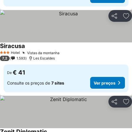
Partilhar
Ad
Siracusa
Ver preços
Hotel
Vistas da montanha
Ver preços
3 Estrelas
7,2
1.593
Les Escaldes
€ 41
De
Consulte os preços de
7 sites
Ver preços
Partilhar
Ad
Zenit Diplomatic