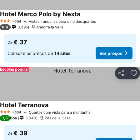
Hotel Marco Polo by Nexta
Ver preços
Hotel
Vistas tranquilas para o rio dos quartos
Ver preços
3 Estrelas
6,6
3.395
Andorra la Vella
€ 37
De
Consulte os preços de
14 sites
Ver preços
Escolha popular
Partilhar
Ad
Hotel Terranova
Ver preços
Hotel
Quartos com vista para a montanha
Ver preços
3 Estrelas
7,5
Boa
3.040
Pas de la Casa
€ 39
De