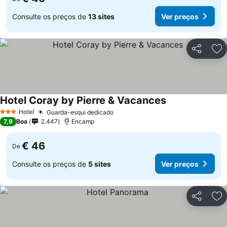
Consulte os preços de
13 sites
Ver preços
Partilhar
Ad
Hotel Coray by Pierre & Vacances
Ver preços
Hotel
Guarda-esqui dedicado
Ver preços
3 Estrelas
7,9
Boa
2.447
Encamp
€ 46
De
Consulte os preços de
5 sites
Ver preços
Partilhar
Ad