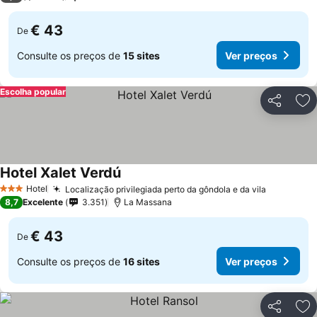
€ 43
De
Consulte os preços de
15 sites
Ver preços
Escolha popular
Partilhar
Ad
Hotel Xalet Verdú
Ver preços
Hotel
Localização privilegiada perto da gôndola e da vila
Ver preç
3 Estrelas
8,7
Excelente
3.351
La Massana
€ 43
De
Consulte os preços de
16 sites
Ver preços
Partilhar
Ad