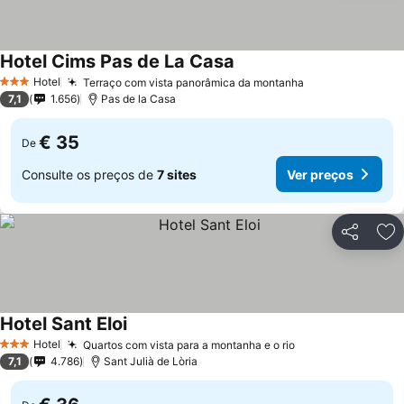
Hotel Cims Pas de La Casa
Ver preços
Hotel
Terraço com vista panorâmica da montanha
Ver preços
3 Estrelas
7,1
1.656
Pas de la Casa
€ 35
De
Consulte os preços de
7 sites
Ver preços
Partilhar
Ad
Hotel Sant Eloi
Ver preços
Hotel
Quartos com vista para a montanha e o rio
Ver preços
3 Estrelas
7,1
4.786
Sant Julià de Lòria