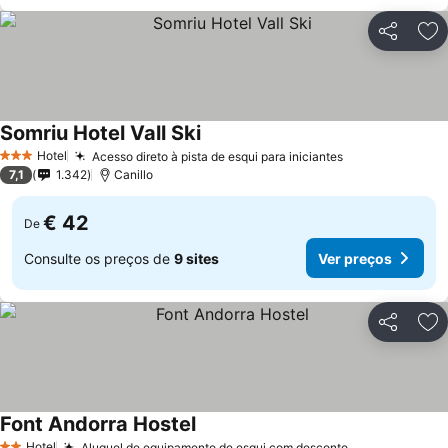
Partilhar
Ad
Somriu Hotel Vall Ski
Ver preços
Hotel
Acesso direto à pista de esqui para iniciantes
Ver preços
3 Estrelas
7,1
1.342
Canillo
€ 42
De
Consulte os preços de
9 sites
Ver preços
Partilhar
Ad
Font Andorra Hostel
Ver preços
Hotel
Aluguel de equipamento de esqui com desconto