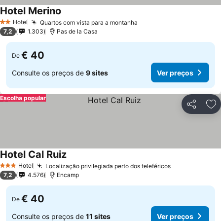
Hotel Merino
Ver preços
Hotel
Quartos com vista para a montanha
Ver preços
2 Estrelas
7,2
1.303
Pas de la Casa
€ 40
De
Consulte os preços de
9 sites
Ver preços
Escolha popular
Partilhar
Ad
Hotel Cal Ruiz
Ver preços
Hotel
Localização privilegiada perto dos teleféricos
Ver preços
3 Estrelas
7,2
4.576
Encamp
€ 40
De
Consulte os preços de
11 sites
Ver preços