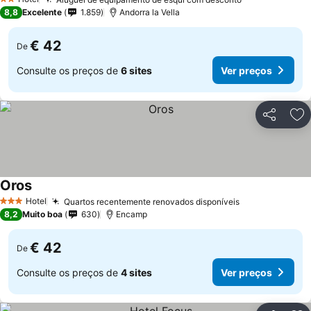
Ver preços
2 Estrelas
8,8
Excelente
1.859
Andorra la Vella
€ 42
De
Consulte os preços de
6 sites
Ver preços
Partilhar
Ad
Oros
Ver preços
Hotel
Quartos recentemente renovados disponíveis
Ver preços
3 Estrelas
8,2
Muito boa
630
Encamp
€ 42
De
Consulte os preços de
4 sites
Ver preços