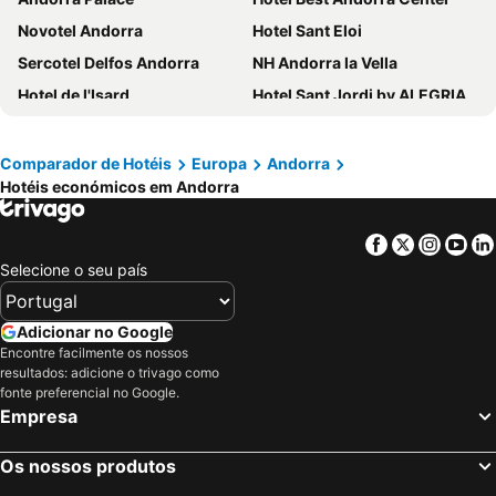
Novotel Andorra
Hotel Sant Eloi
Sercotel Delfos Andorra
NH Andorra la Vella
Hotel de l'Isard
Hotel Sant Jordi by ALEGRIA
Abba Xalet Suites Hotel
Hotel & Aparthotel Cosmos
Hotel Magic Andorra by Nexta
Roc Blanc Hotel & Spa
Comparador de Hotéis
Europa
Andorra
Hotéis económicos em Andorra
Hotel Nexta Escaldes
Zenit Diplomatic
Hotel Princesa Parc
Hotel Exe Prisma
Facebook
Twitter
Insta
Yo
Hotel Folch
Hotel Euroski Mountain Resort & Spa
Selecione o seu país
Mercure Andorra
Lodge Park Hotel
Hotel L'Ermita B&B
Exe Princep
Adicionar no Google
Hotel Panorama
Yomo Imperial
Encontre facilmente os nossos
resultados: adicione o trivago como
Hotel Marco Polo by Nexta
Hotel Cervol by Nexta
fonte preferencial no Google.
Empresa
Hotel Coma Bella
Hotel Pyrénées
Grand Plaza Hotel & Wellness
Hotel Magic La Massana by Nexta
Os nossos produtos
Acta Arthotel
Insitu Eurotel Andorra