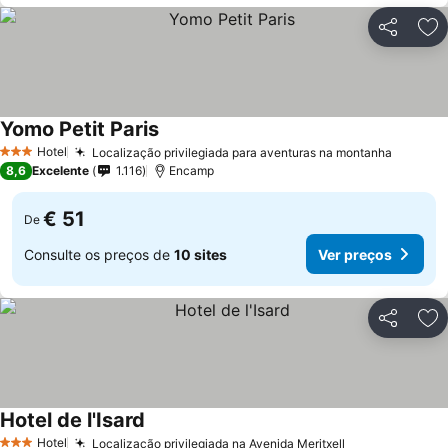
Partilhar
Ad
Yomo Petit Paris
Ver preços
Hotel
Localização privilegiada para aventuras na montanha
Ver pr
3 Estrelas
8,6
Excelente
1.116
Encamp
€ 51
De
Consulte os preços de
10 sites
Ver preços
Partilhar
Ad
Hotel de l'Isard
Ver preços
Hotel
Localização privilegiada na Avenida Meritxell
Ver preços