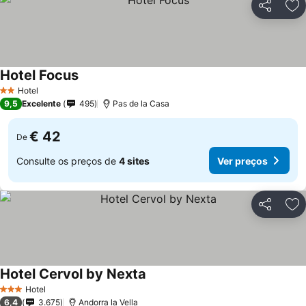
Partilhar
Ad
Hotel Focus
Ver preços
Hotel
2 Estrelas
9,5
Excelente
495
Pas de la Casa
€ 42
De
Consulte os preços de
4 sites
Ver preços
Partilhar
Ad
Hotel Cervol by Nexta
Ver preços
Hotel
3 Estrelas
6,4
3.675
Andorra la Vella