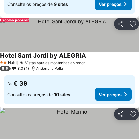
Consulte os preços de
9 sites
Ver preços
Escolha popular
Partilhar
Ad
Hotel Sant Jordi by ALEGRIA
Ver preços
Hotel
Vistas para as montanhas ao redor
Ver preços
2 Estrelas
6,6
3.031
Andorra la Vella
€ 39
De
Consulte os preços de
10 sites
Ver preços
Partilhar
Ad