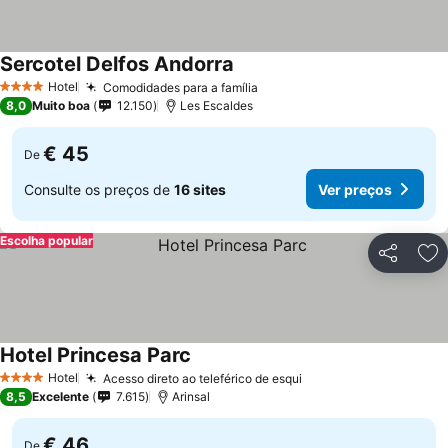
Sercotel Delfos Andorra
Ver preços
Hotel
Comodidades para a família
Ver preços
4 Estrelas
8,0
Muito boa
12.150
Les Escaldes
€ 45
De
Consulte os preços de
16 sites
Ver preços
Escolha popular
Partilhar
Ad
Hotel Princesa Parc
Ver preços
Hotel
Acesso direto ao teleférico de esqui
Ver preços
4 Estrelas
8,5
Excelente
7.615
Arinsal
€ 46
De