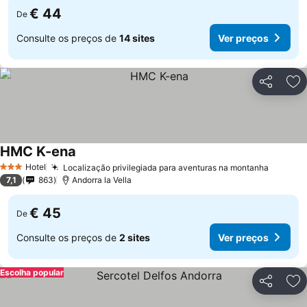
€ 44
De
Consulte os preços de
14 sites
Ver preços
Partilhar
Ad
HMC K-ena
Ver preços
Hotel
Localização privilegiada para aventuras na montanha
Ver pr
3 Estrelas
7,1
863
Andorra la Vella
€ 45
De
Consulte os preços de
2 sites
Ver preços
Escolha popular
Partilhar
Ad