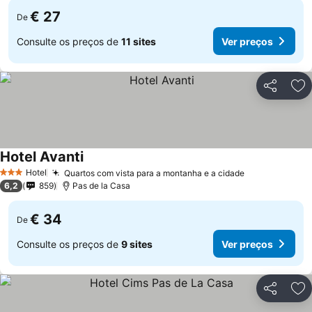
€ 27
De
Consulte os preços de
11 sites
Ver preços
Partilhar
Ad
Hotel Avanti
Ver preços
Hotel
Quartos com vista para a montanha e a cidade
Ver preços
3 Estrelas
6,2
859
Pas de la Casa
€ 34
De
Consulte os preços de
9 sites
Ver preços
Partilhar
Ad