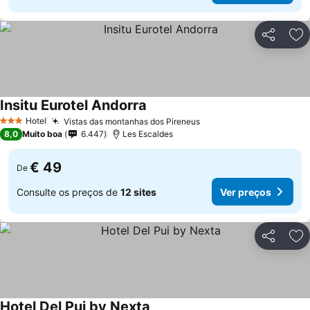
Partilhar
Ad
Insitu Eurotel Andorra
Ver preços
Hotel
Vistas das montanhas dos Pireneus
Ver preços
3 Estrelas
8,0
Muito boa
6.447
Les Escaldes
€ 49
De
Consulte os preços de
12 sites
Ver preços
Partilhar
Ad
Hotel Del Pui by Nexta