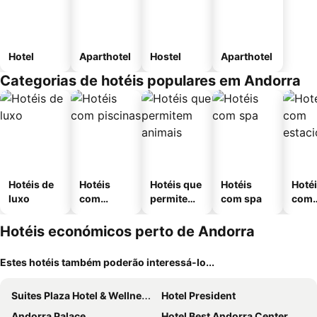
Hotel
Aparthotel
Hostel
Aparthotel
Categorias de hotéis populares em Andorra
Hotéis de
Hotéis
Hotéis que
Hotéis
Hoté
luxo
com
permitem
com spa
com
piscinas
animais
esta
ment
Hotéis económicos perto de Andorra
Estes hotéis também poderão interessá-lo...
Suites Plaza Hotel & Wellness Andorra
Hotel President
Andorra Palace
Hotel Best Andorra Center