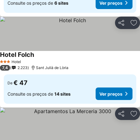
Consulte os preços de
6 sites
Ver preços
Partilhar
Ad
Hotel Folch
Ver preços
Hotel
3 Estrelas
7,4
2.223
Sant Julià de Lòria
€ 47
De
Consulte os preços de
14 sites
Ver preços
Partilhar
Ad