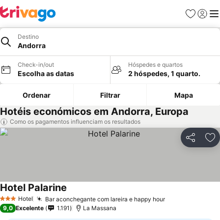
Favoritos
Iniciar
Me
Destino
Andorra
Check-in/out
Hóspedes e quartos
Escolha as datas
2 hóspedes, 1 quarto.
Ordenar
Filtrar
Mapa
Hotéis económicos em Andorra, Europa
Como os pagamentos influenciam os resultados
Partilhar
Ad
Hotel Palarine
Ver preços
Hotel
Bar aconchegante com lareira e happy hour
Ver preços
3 Estrelas
9,0
Excelente
1.191
La Massana