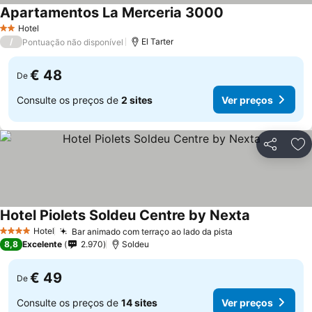
Apartamentos La Merceria 3000
Ver preços
Hotel
2 Estrelas
/
El Tarter
Pontuação não disponível
€ 48
De
Consulte os preços de
2 sites
Ver preços
Partilhar
Ad
Hotel Piolets Soldeu Centre by Nexta
Ver preços
Hotel
Bar animado com terraço ao lado da pista
Ver preços
4 Estrelas
8,8
Excelente
2.970
Soldeu
€ 49
De
Consulte os preços de
14 sites
Ver preços