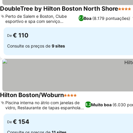
DoubleTree by Hilton Boston North Shore
4 Estr
Perto de Salem e Boston, Clube
Boa
(8.179 pontuações)
7,7
esportivo e spa com serviço
completo
€ 110
De
Consulte os preços de
9 sites
Hilton Boston/Woburn
4 Estrelas
Piscina interna no átrio com janelas de
Muito boa
(6.030 po
8,2
vidro, Restaurante de tapas espanholas
premiado
€ 154
De
Consulte os preços de
11 sites