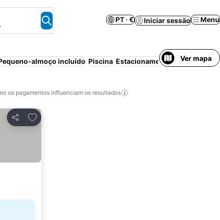
PT · €
Menu
Iniciar sessão
.
Ver mapa
Pequeno-almoço incluído
Piscina
Estacionamento
Animais perm
o os pagamentos influenciam os resultados
Adicionar aos favoritos
Partilhar