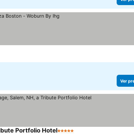
Ver pr
ibute Portfolio Hotel
5 Estrelas