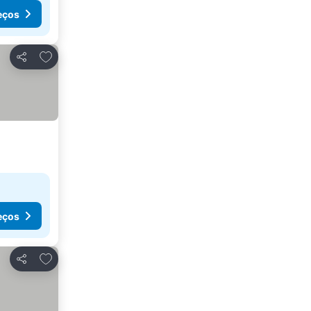
eços
Adicionar aos favoritos
Partilhar
eços
Adicionar aos favoritos
Partilhar