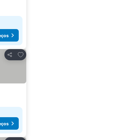
eços
Adicionar aos favoritos
Partilhar
eços