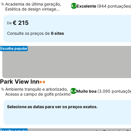
Academia de última geração,
Excelente
(944 pontuações
8,7
Estética de design vintage
moderno
€ 215
De
Consulte os preços de
6 sites
Escolha popular
Park View Inn
2 Estrelas
Ambiente tranquilo e arborizado,
Muito boa
(3.095 pontuaçõ
8,4
Acesso a campo de golfe próximo
Selecione as datas para ver os preços exatos.
Escolha popular