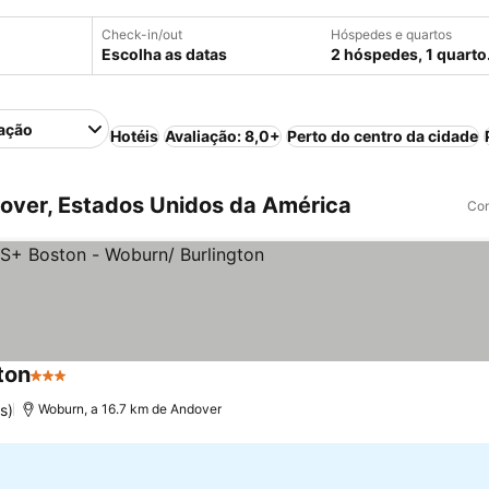
Check-in/out
Hóspedes e quartos
Escolha as datas
2 hóspedes, 1 quarto
ação
Hotéis
Avaliação: 8,0+
Perto do centro da cidade
over, Estados Unidos da América
Com
ton
3 Estrelas
s)
Woburn, a 16.7 km de Andover