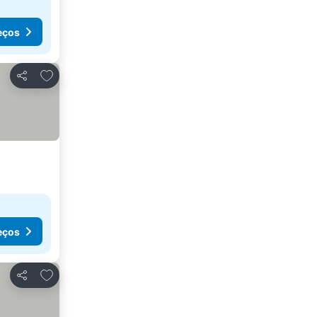
eços
Adicionar aos favoritos
Partilhar
eços
Adicionar aos favoritos
Partilhar