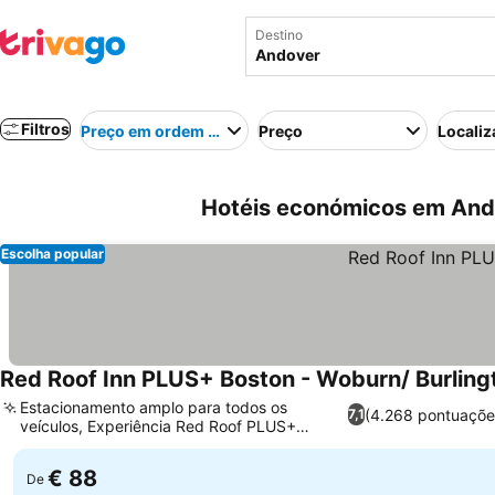
Destino
Filtros
Preço em ordem crescente
Preço
Localiz
Hotéis económicos em And
Escolha popular
Red Roof Inn PLUS+ Boston - Woburn/ Burling
Estacionamento amplo para todos os
(4.268 pontuaçõe
7,1
veículos, Experiência Red Roof PLUS+
aprimorada
€ 88
De