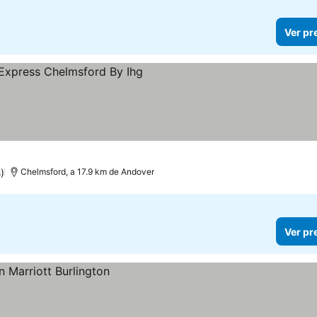
Ver pr
s
)
Chelmsford, a 17.9 km de Andover
Ver pr