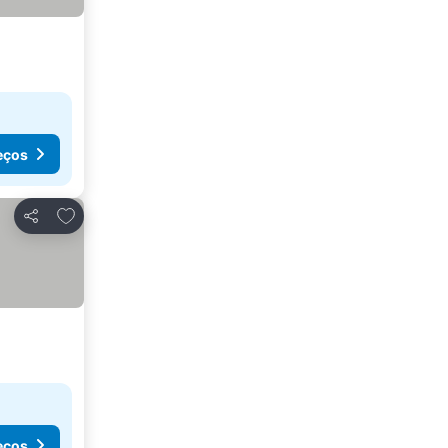
eços
Adicionar aos favoritos
Partilhar
eços