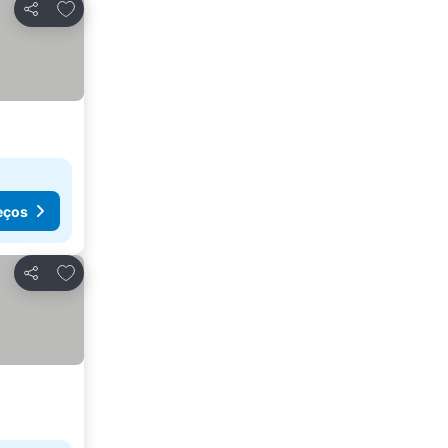
Adicionar aos favoritos
Partilhar
eços
Adicionar aos favoritos
Partilhar