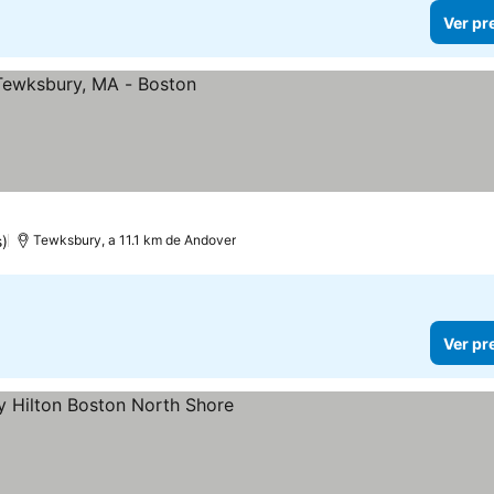
Ver pr
s)
Tewksbury, a 11.1 km de Andover
Ver pr