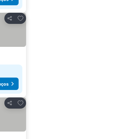
Adicionar aos favoritos
Partilhar
eços
Adicionar aos favoritos
Partilhar