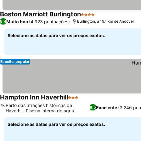
Boston Marriott Burlington
4 Estrelas
Muito boa
(4.923 pontuações)
8,4
Burlington, a 19.1 km de Andover
Selecione as datas para ver os preços exatos.
Escolha popular
Hampton Inn Haverhill
3 Estrelas
Perto das atrações históricas de
Excelente
(3.246 pon
8,5
Haverhill, Piscina interna de água
salgada para relaxar
Selecione as datas para ver os preços exatos.