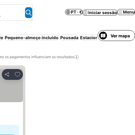
PT · €
Menu
Iniciar sessão
.
Ver mapa
de
Pequeno-almoço incluído
Pousada
Estacionamento
Banheira
o os pagamentos influenciam os resultados
Adicionar aos favoritos
Partilhar