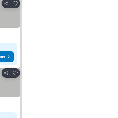
Adicionar aos favoritos
Partilhar
ços
Adicionar aos favoritos
Partilhar