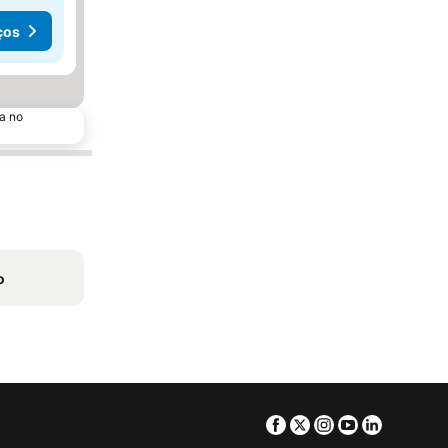
ços
a no
o
Facebook
Twitter
Instagram
Youtube
Linkedin