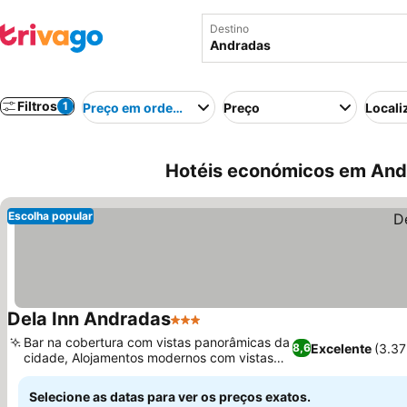
Destino
Filtros
1
Preço em ordem crescente
Preço
Locali
Hotéis económicos em Andr
Escolha popular
Dela Inn Andradas
3 Estrelas
Ver preços
Bar na cobertura com vistas panorâmicas da
Excelente
(3.3
8,6
cidade, Alojamentos modernos com vistas
Ver preços
para a montanha
Selecione as datas para ver os preços exatos.