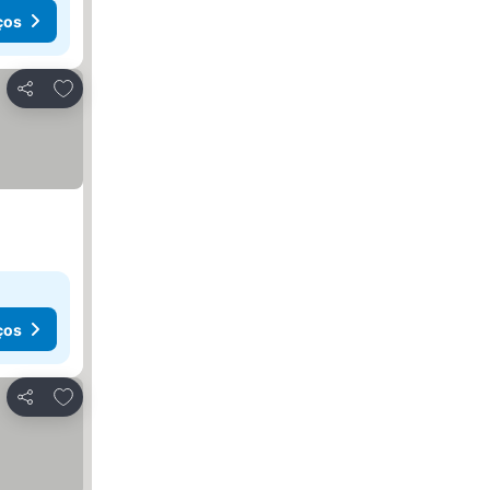
ços
Adicionar aos favoritos
Partilhar
ços
Adicionar aos favoritos
Partilhar