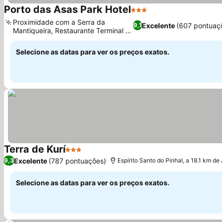
Porto das Asas Park Hotel
3 Estrelas
Ver preços
Proximidade com a Serra da
Excelente
(607 pontuaç
9,1
Mantiqueira, Restaurante Terminal 22
Ver preços
no local
Selecione as datas para ver os preços exatos.
Terra de Kurí
3 Estrelas
Ver preços
Excelente
(787 pontuações)
9,3
Espírito Santo do Pinhal, a 18.1 km d
Selecione as datas para ver os preços exatos.