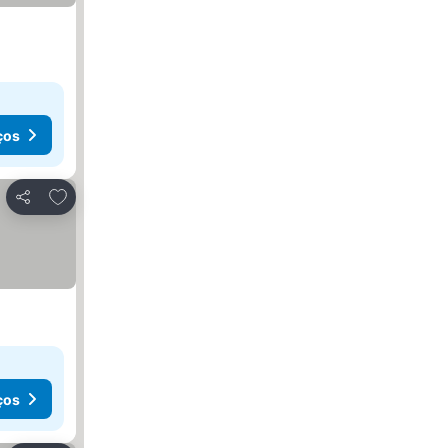
ços
Adicionar aos favoritos
Partilhar
ços