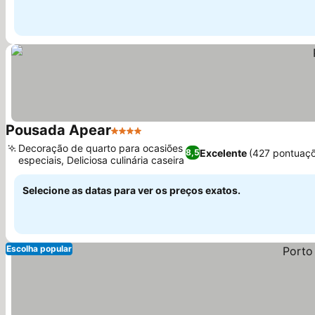
Pousada Apear
4 Estrelas
Ver preços
Decoração de quarto para ocasiões
Excelente
(427 pontuaç
8,5
especiais, Deliciosa culinária caseira
Ver preços
Selecione as datas para ver os preços exatos.
Escolha popular