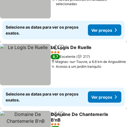
selecionadas
Selecione as datas para ver os preços
Ver preços
exatos.
Le Logis De Ruelle
Partilhar
Adicionar aos favoritos
3 Estrelas
8,7
Excelente
217
Magnac-sur-Touvre, a 6.6 km de Angoulême
Acesso a um jardim tranquilo
Selecione as datas para ver os preços
Ver preços
exatos.
Domaine De Chantemerle
Partilhar
Adicionar aos favoritos
B'nB
3 Estrelas