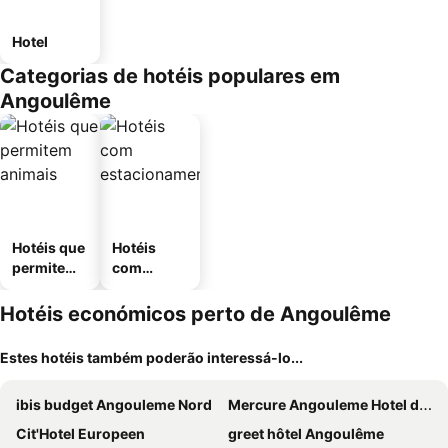
Hotel
Categorias de hotéis populares em
Angoulême
Hotéis que
Hotéis
permitem
com
animais
estaciona
mento
Hotéis económicos perto de Angoulême
Estes hotéis também poderão interessá-lo...
ibis budget Angouleme Nord
Mercure Angouleme Hotel de France
Cit'Hotel Europeen
greet hôtel Angoulême