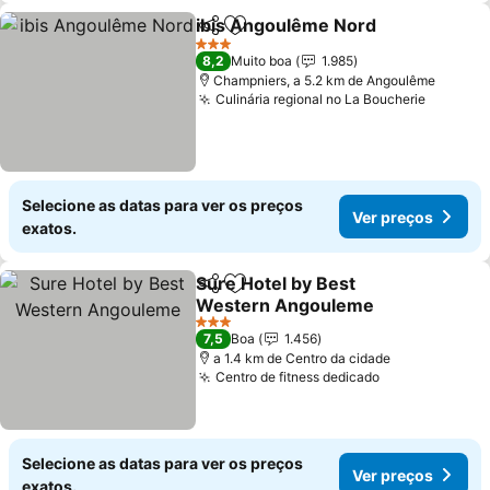
ibis Angoulême Nord
Partilhar
Adicionar aos favoritos
3 Estrelas
8,2
Muito boa
1.985
Champniers, a 5.2 km de Angoulême
Culinária regional no La Boucherie
Selecione as datas para ver os preços
Ver preços
exatos.
Sure Hotel by Best
Partilhar
Adicionar aos favoritos
Western Angouleme
3 Estrelas
7,5
Boa
1.456
a 1.4 km de Centro da cidade
Centro de fitness dedicado
Selecione as datas para ver os preços
Ver preços
exatos.