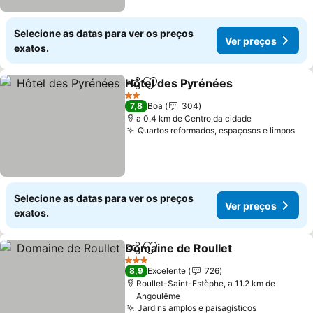
Selecione as datas para ver os preços
Ver preços
exatos.
Hôtel des Pyrénées
Partilhar
Adicionar aos favoritos
2 Estrelas
7,8
Boa
304
a 0.4 km de Centro da cidade
Quartos reformados, espaçosos e limpos
Selecione as datas para ver os preços
Ver preços
exatos.
Domaine de Roullet
Partilhar
Adicionar aos favoritos
3 Estrelas
8,9
Excelente
726
Roullet-Saint-Estèphe, a 11.2 km de
Angoulême
Jardins amplos e paisagísticos