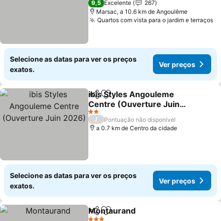
9,5
Excelente
267
Marsac, a 10.6 km de Angoulême
Quartos com vista para o jardim e terraços
Selecione as datas para ver os preços
Ver preços
exatos.
ibis Styles Angouleme
Partilhar
Adicionar aos favoritos
Centre (Ouverture Juin
2026)
2 Estrelas
/
Pontuação não disponível
a 0.7 km de Centro da cidade
Selecione as datas para ver os preços
Ver preços
exatos.
Montaurand
Partilhar
Adicionar aos favoritos