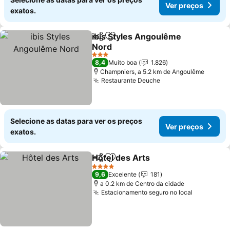
Ver preços
exatos.
ibis Styles Angoulême
Partilhar
Adicionar aos favoritos
Nord
3 Estrelas
8,4
Muito boa
1.826
Champniers, a 5.2 km de Angoulême
Restaurante Deuche
Selecione as datas para ver os preços
Ver preços
exatos.
Hôtel des Arts
Partilhar
Adicionar aos favoritos
4 Estrelas
9,6
Excelente
181
a 0.2 km de Centro da cidade
Estacionamento seguro no local