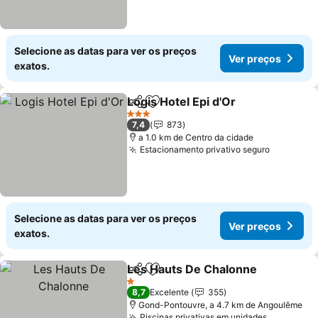
Selecione as datas para ver os preços
Ver preços
exatos.
Logis Hotel Epi d'Or
Partilhar
Adicionar aos favoritos
3 Estrelas
7,4
873
a 1.0 km de Centro da cidade
Estacionamento privativo seguro
Selecione as datas para ver os preços
Ver preços
exatos.
Les Hauts De Chalonne
Partilhar
Adicionar aos favoritos
1 Estrelas
8,7
Excelente
355
Gond-Pontouvre, a 4.7 km de Angoulême
Piscinas privativas em unidades