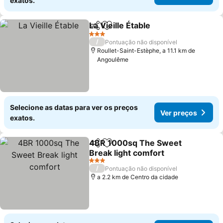
exatos.
La Vieille Étable
Partilhar
Adicionar aos favoritos
3 Estrelas
/
Pontuação não disponível
Roullet-Saint-Estèphe, a 11.1 km de
Angoulême
Selecione as datas para ver os preços
Ver preços
exatos.
4BR 1000sq The Sweet
Partilhar
Adicionar aos favoritos
Break light comfort
3 Estrelas
/
Pontuação não disponível
a 2.2 km de Centro da cidade