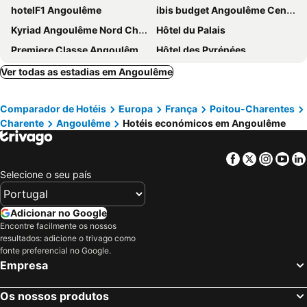
hotelF1 Angoulême
ibis budget Angoulême Centre
Kyriad Angoulême Nord Champniers- Hôtel & Résidence
Hôtel du Palais
Premiere Classe Angoulême La Couronne
Hôtel des Pyrénées
Brit Hotel Terminus
Hotel Marjolaine
Ver todas as estadias em Angoulême
Sure Hotel by Best Western Angouleme
B&B HOTEL Angoulême
Comparador de Hotéis
Europa
França
Poitou-Charentes
ibis Angoulême Nord
ibis Styles Angoulême Nord
Charente
Angoulême
Hotéis económicos em Angoulême
Hotel Le Saint Gelais
Hôtel des Arts
Logis Hotel Epi d'Or
Hotel D'Orleans
Facebook
Twitter
Insta
Yo
Selecione o seu país
Adicionar no Google
Encontre facilmente os nossos
resultados: adicione o trivago como
fonte preferencial no Google.
Empresa
Os nossos produtos