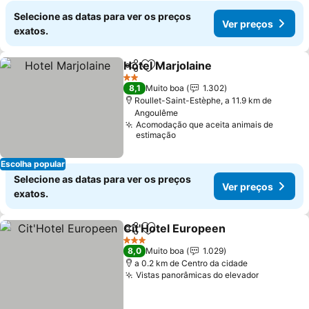
Selecione as datas para ver os preços
Ver preços
exatos.
Hotel Marjolaine
Partilhar
Adicionar aos favoritos
2 Estrelas
8,1
Muito boa
1.302
Roullet-Saint-Estèphe, a 11.9 km de
Angoulême
Acomodação que aceita animais de
estimação
Escolha popular
Selecione as datas para ver os preços
Ver preços
exatos.
Cit'Hotel Europeen
Partilhar
Adicionar aos favoritos
3 Estrelas
8,0
Muito boa
1.029
a 0.2 km de Centro da cidade
Vistas panorâmicas do elevador