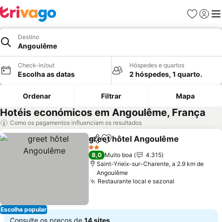
Favoritos
Iniciar
Me
Destino
Angoulême
Check-in/out
Hóspedes e quartos
Escolha as datas
2 hóspedes, 1 quarto.
Ordenar
Filtrar
Mapa
Hotéis económicos em Angoulême, França
Como os pagamentos influenciam os resultados
greet hôtel Angoulême
Partilhar
Adicionar aos favoritos
2 Estrelas
8,0
Muito boa
4.315
Saint-Yrieix-sur-Charente, a 2.9 km de
Angoulême
Restaurante local e sazonal
Escolha popular
Consulte os preços de
14 sites