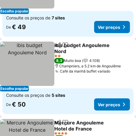
Escolha popular
Consulte os preços de
7 sites
€ 49
Ver preços
De
ibis budget Angouleme
Partilhar
Adicionar aos favoritos
Nord
2 Estrelas
8,3
Muito boa
4.108
Champniers, a 5.2 km de Angoulême
Café da manhã buffet variado
Escolha popular
Consulte os preços de
5 sites
€ 50
Ver preços
De
Mercure Angouleme
Partilhar
Adicionar aos favoritos
Hotel de France
4 Estrelas