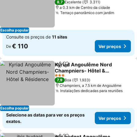
8,7
Excelente
3.311
a 0.3 km de Centro da cidade
Terraço panorâmico com jardim
Escolha popular
Consulte os preços de
11 sites
€ 110
Ver preços
De
Kyriad Angoulême Nord
Partilhar
Adicionar aos favoritos
Champniers- Hôtel &
Résidence
3 Estrelas
7,9
Boa
1.933
Champniers, a 7.5 km de Angoulême
Instalações dedicadas para reuniões
Escolha popular
Selecione as datas para ver os preços
Ver preços
exatos.
ibis budget Angoulême