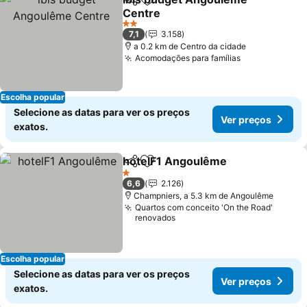
Partilhar
Adicionar aos favoritos
Centre
2 Estrelas
7,1
3.158
a 0.2 km de Centro da cidade
Acomodações para famílias
Escolha popular
Selecione as datas para ver os preços
Ver preços
exatos.
hotelF1 Angoulême
Partilhar
Adicionar aos favoritos
1 Estrelas
6,6
2.126
Champniers, a 5.3 km de Angoulême
Quartos com conceito 'On the Road'
renovados
Escolha popular
Selecione as datas para ver os preços
Ver preços
exatos.