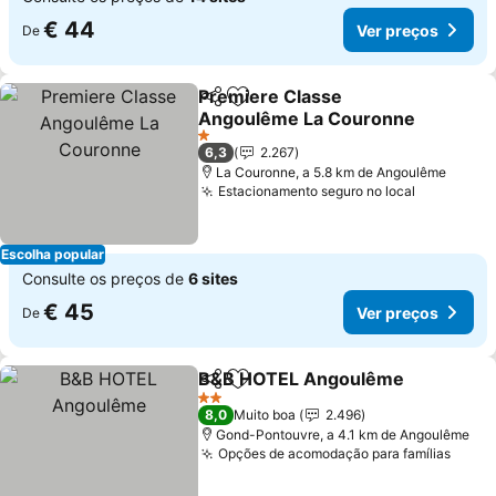
€ 44
Ver preços
De
Premiere Classe
Partilhar
Adicionar aos favoritos
Angoulême La Couronne
1 Estrelas
6,3
2.267
La Couronne, a 5.8 km de Angoulême
Estacionamento seguro no local
Escolha popular
Consulte os preços de
6 sites
€ 45
Ver preços
De
B&B HOTEL Angoulême
Partilhar
Adicionar aos favoritos
2 Estrelas
8,0
Muito boa
2.496
Gond-Pontouvre, a 4.1 km de Angoulême
Opções de acomodação para famílias