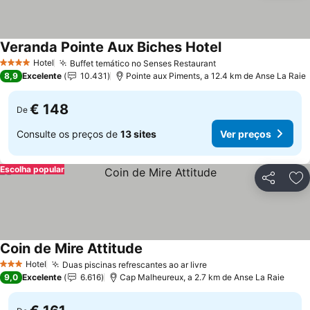
Veranda Pointe Aux Biches Hotel
Ver preços
Hotel
Buffet temático no Senses Restaurant
Ver preços
4 Estrelas
8,9
Excelente
10.431
Pointe aux Piments, a 12.4 km de Anse La Raie
€ 148
De
Consulte os preços de
13 sites
Ver preços
Escolha popular
Partilhar
Ad
Coin de Mire Attitude
Ver preços
Hotel
Duas piscinas refrescantes ao ar livre
Ver preços
3 Estrelas
9,0
Excelente
6.616
Cap Malheureux, a 2.7 km de Anse La Raie