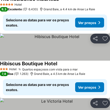
Ver preços
Hotel
5 Estrelas
9,3
Excelente
6.430
Grand Baie, a 4.4 km de Anse La Raie
Selecione as datas para ver os preços
Ver preços
exatos.
Partilhar
Ad
Hibiscus Boutique Hotel
Ver preços
Hotel
Quartos espaçosos com vista para o mar
Ver preços
3 Estrelas
7,8
Boa
1.263
Grand Baie, a 4.5 km de Anse La Raie
Selecione as datas para ver os preços
Ver preços
exatos.
Partilhar
Ad