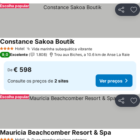
Escolha popular
Partilhar
Ad
Constance Sakoa Boutik
Ver preços
Hotel
Vida marinha subaquática vibrante
Ver preços
4 Estrelas
9,0
Excelente
1.808
Trou aux Biches, a 10.6 km de Anse La Raie
€ 598
De
Consulte os preços de
2 sites
Ver preços
Escolha popular
Partilhar
Ad
Mauricia Beachcomber Resort & Spa
Ver preços
Hotel
Duas grandes piscinas externas