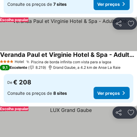
Consulte os preços de
7 sites
Ver preços
Escolha popular
Partilhar
Ad
Veranda Paul et Virginie Hotel & Spa - Adults Only
Ver preços
Hotel
Piscina de borda infinita com vista para a lagoa
Ver preços
4 Estrelas
9,1
Excelente
8.219
Grand Gaube, a 4.2 km de Anse La Raie
€ 208
De
Consulte os preços de
8 sites
Ver preços
Escolha popular
Partilhar
Ad