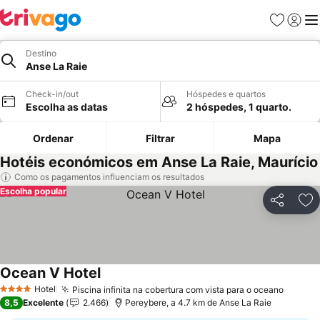
Favoritos
Iniciar
Me
Destino
Anse La Raie
Check-in/out
Hóspedes e quartos
Escolha as datas
2 hóspedes, 1 quarto.
Ordenar
Filtrar
Mapa
Hotéis económicos em Anse La Raie, Maurício
Como os pagamentos influenciam os resultados
Escolha popular
Partilhar
Ad
Ocean V Hotel
Ver preços
Hotel
Piscina infinita na cobertura com vista para o oceano
Ver pr
4 Estrelas
8,5
Excelente
2.466
Pereybere, a 4.7 km de Anse La Raie