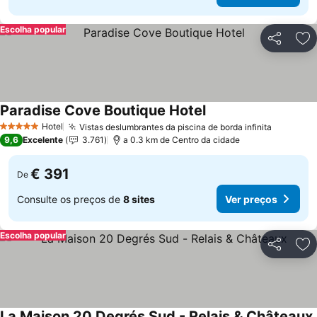
Escolha popular
Partilhar
Ad
Paradise Cove Boutique Hotel
Ver preços
Hotel
Vistas deslumbrantes da piscina de borda infinita
Ver pre
5 Estrelas
9,6
Excelente
3.761
a 0.3 km de Centro da cidade
€ 391
De
Consulte os preços de
8 sites
Ver preços
Escolha popular
Partilhar
Ad
La Maison 20 Degrés Sud - Relais & Châteaux