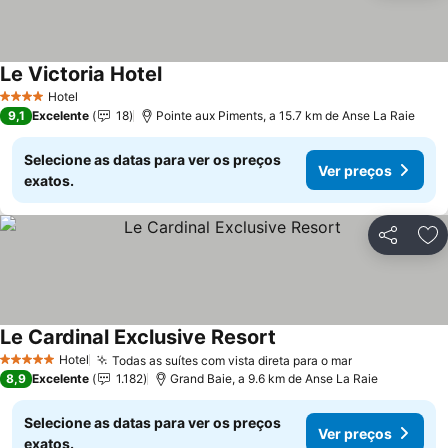
Le Victoria Hotel
Ver preços
Hotel
4 Estrelas
9,1
Excelente
18
Pointe aux Piments, a 15.7 km de Anse La Raie
Selecione as datas para ver os preços
Ver preços
exatos.
Partilhar
Ad
Le Cardinal Exclusive Resort
Ver preços
Hotel
Todas as suítes com vista direta para o mar
Ver preços
5 Estrelas
8,9
Excelente
1.182
Grand Baie, a 9.6 km de Anse La Raie
Selecione as datas para ver os preços
Ver preços
exatos.