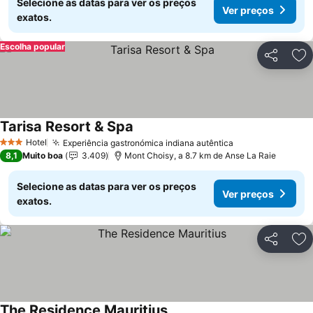
Selecione as datas para ver os preços
Ver preços
exatos.
Escolha popular
Partilhar
Ad
Tarisa Resort & Spa
Ver preços
Hotel
Experiência gastronómica indiana autêntica
Ver preços
3 Estrelas
8,1
Muito boa
3.409
Mont Choisy, a 8.7 km de Anse La Raie
Selecione as datas para ver os preços
Ver preços
exatos.
Partilhar
Ad
The Residence Mauritius