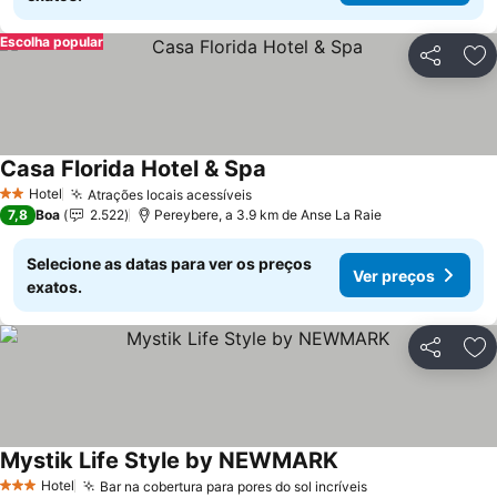
Escolha popular
Partilhar
Ad
Casa Florida Hotel & Spa
Ver preços
Hotel
Atrações locais acessíveis
Ver preços
2 Estrelas
7,8
Boa
2.522
Pereybere, a 3.9 km de Anse La Raie
Selecione as datas para ver os preços
Ver preços
exatos.
Partilhar
Ad
Mystik Life Style by NEWMARK
Ver preços
Hotel
Bar na cobertura para pores do sol incríveis
Ver preços
3 Estrelas