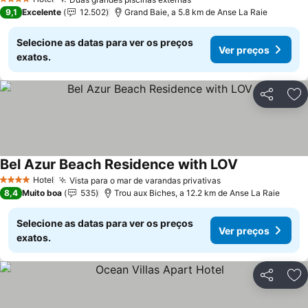
Ver preços
4 Estrelas
9,1
Excelente
12.502
Grand Baie, a 5.8 km de Anse La Raie
Selecione as datas para ver os preços
Ver preços
exatos.
Partilhar
Ad
Bel Azur Beach Residence with LOV
Ver preços
Hotel
Vista para o mar de varandas privativas
Ver preços
4 Estrelas
8,4
Muito boa
535
Trou aux Biches, a 12.2 km de Anse La Raie
Selecione as datas para ver os preços
Ver preços
exatos.
Partilhar
Ad