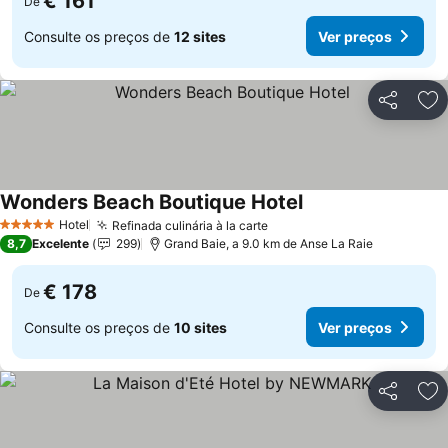
€ 161
De
Consulte os preços de
12 sites
Ver preços
Partilhar
Ad
Wonders Beach Boutique Hotel
Ver preços
Hotel
Refinada culinária à la carte
Ver preços
5 Estrelas
8,7
Excelente
299
Grand Baie, a 9.0 km de Anse La Raie
€ 178
De
Consulte os preços de
10 sites
Ver preços
Partilhar
Ad