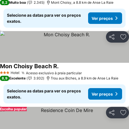
8,2
Muito boa
2.345
Mont Choisy, a 8.8 km de Anse La Raie
Selecione as datas para ver os preços
Ver preços
exatos.
Partilhar
Ad
Mon Choisy Beach R.
Ver preços
Hotel
Acesso exclusivo à praia particular
Ver preços
3 Estrelas
8,9
Excelente
3.932
Trou aux Biches, a 8.9 km de Anse La Raie
Selecione as datas para ver os preços
Ver preços
exatos.
Escolha popular
Partilhar
Ad