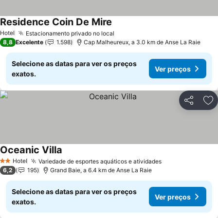
Residence Coin De Mire
Ver preços
Hotel
Estacionamento privado no local
Ver preços
8,8
Excelente
1.598
Cap Malheureux, a 3.0 km de Anse La Raie
Selecione as datas para ver os preços
Ver preços
exatos.
Partilhar
Ad
Oceanic Villa
Ver preços
Hotel
Variedade de esportes aquáticos e atividades
Ver preços
2 Estrelas
6,2
195
Grand Baie, a 6.4 km de Anse La Raie
Selecione as datas para ver os preços
Ver preços
exatos.