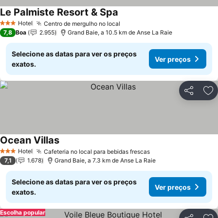
Le Palmiste Resort & Spa
Ver preços
Hotel
Centro de mergulho no local
Ver preços
3 Estrelas
7,8
Boa
2.955
Grand Baie, a 10.5 km de Anse La Raie
Selecione as datas para ver os preços
Ver preços
exatos.
Partilhar
Ad
Ocean Villas
Ver preços
Hotel
Cafeteria no local para bebidas frescas
Ver preços
3 Estrelas
7,1
1.678
Grand Baie, a 7.3 km de Anse La Raie
Selecione as datas para ver os preços
Ver preços
exatos.
Escolha popular