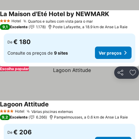
La Maison d'Eté Hotel by NEWMARK
Ver preços
Hotel
Quartos e suítes com vista para o mar
Ver preços
3 Estrelas
9,1
Excelente
1.178
Poste Lafayette, a 18.9 km de Anse La Raie
€ 180
De
Consulte os preços de
9 sites
Ver preços
Escolha popular
Partilhar
Ad
Lagoon Attitude
Ver preços
Hotel
Várias piscinas externas
Ver preços
4 Estrelas
9,2
Excelente
6.266
Pampelmousses, a 0.6 km de Anse La Raie
€ 206
De