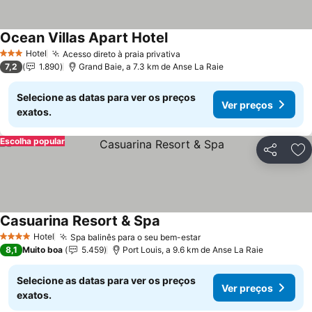
Ocean Villas Apart Hotel
Ver preços
Hotel
Acesso direto à praia privativa
Ver preços
3 Estrelas
7,2
1.890
Grand Baie, a 7.3 km de Anse La Raie
Selecione as datas para ver os preços
Ver preços
exatos.
Escolha popular
Partilhar
Ad
Casuarina Resort & Spa
Ver preços
Hotel
Spa balinês para o seu bem-estar
Ver preços
4 Estrelas
8,1
Muito boa
5.459
Port Louis, a 9.6 km de Anse La Raie
Selecione as datas para ver os preços
Ver preços
exatos.