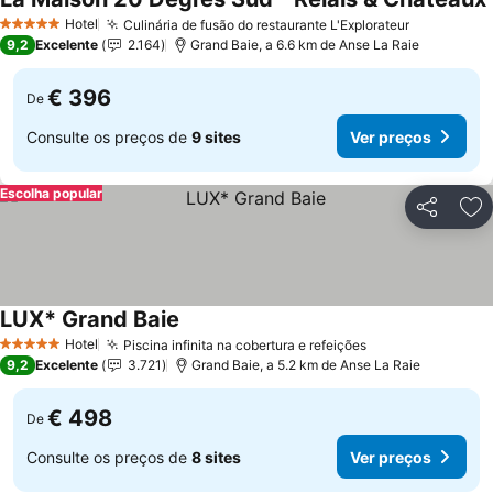
Hotel
Culinária de fusão do restaurante L'Explorateur
Ver preço
5 Estrelas
9,2
Excelente
2.164
Grand Baie, a 6.6 km de Anse La Raie
€ 396
De
Consulte os preços de
9 sites
Ver preços
Escolha popular
Partilhar
Ad
LUX* Grand Baie
Ver preços
Hotel
Piscina infinita na cobertura e refeições
Ver preços
5 Estrelas
9,2
Excelente
3.721
Grand Baie, a 5.2 km de Anse La Raie
€ 498
De
Consulte os preços de
8 sites
Ver preços