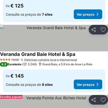
€ 125
De
Consulte os preços de
7 sites
Ver preços
Partilhar
Ad
Veranda Grand Baie Hotel & Spa
Ver preços
Hotel
Deliciosa culinária local e internacional
Ver preços
4 Estrelas
8,8
Excelente
5.246
Grand Baie, a 5.9 km de Anse La Raie
€ 145
De
Consulte os preços de
8 sites
Ver preços
Escolha popular
Partilhar
Ad