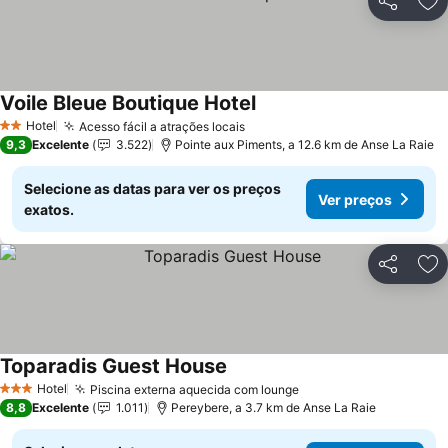
Partilhar
Ad
Voile Bleue Boutique Hotel
Ver preços
Hotel
Acesso fácil a atrações locais
Ver preços
2 Estrelas
9,3
Excelente
3.522
Pointe aux Piments, a 12.6 km de Anse La Raie
Selecione as datas para ver os preços
Ver preços
exatos.
Partilhar
Ad
Toparadis Guest House
Ver preços
Hotel
Piscina externa aquecida com lounge
Ver preços
3 Estrelas
8,8
Excelente
1.011
Pereybere, a 3.7 km de Anse La Raie