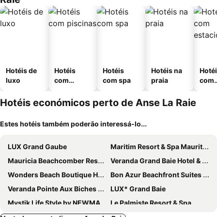
Hotéis de
Hotéis
Hotéis
Hotéis na
Hoté
luxo
com
com spa
praia
com
piscinas
esta
ment
Hotéis económicos perto de Anse La Raie
Estes hotéis também poderão interessá-lo...
LUX Grand Gaube
Maritim Resort & Spa Mauritius
Mauricia Beachcomber Resort & Spa
Veranda Grand Baie Hotel & Spa
Wonders Beach Boutique Hotel
Bon Azur Beachfront Suites & Penthouses with LOV
Veranda Pointe Aux Biches Hotel
LUX* Grand Baie
Mystik Life Style by NEWMARK
Le Palmiste Resort & Spa
The Address Boutique Hotel
Lagoon Attitude