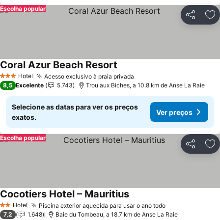
Escolha popular
Partilhar
Ad
Coral Azur Beach Resort
Ver preços
Hotel
Acesso exclusivo à praia privada
Ver preços
3 Estrelas
8,5
Excelente
5.743
Trou aux Biches, a 10.8 km de Anse La Raie
Selecione as datas para ver os preços
Ver preços
exatos.
Escolha popular
Partilhar
Ad
Cocotiers Hotel – Mauritius
Ver preços
Hotel
Piscina exterior aquecida para usar o ano todo
Ver preços
2 Estrelas
7,2
1.648
Baie du Tombeau, a 18.7 km de Anse La Raie