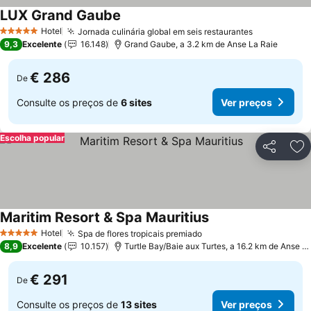
LUX Grand Gaube
Ver preços
Hotel
Jornada culinária global em seis restaurantes
Ver preços
5 Estrelas
9,3
Excelente
16.148
Grand Gaube, a 3.2 km de Anse La Raie
€ 286
De
Consulte os preços de
6 sites
Ver preços
Escolha popular
Partilhar
Ad
Maritim Resort & Spa Mauritius
Ver preços
Hotel
Spa de flores tropicais premiado
Ver preços
5 Estrelas
8,9
Excelente
10.157
Turtle Bay/Baie aux Turtes, a 16.2 km de Anse L
€ 291
De
Consulte os preços de
13 sites
Ver preços