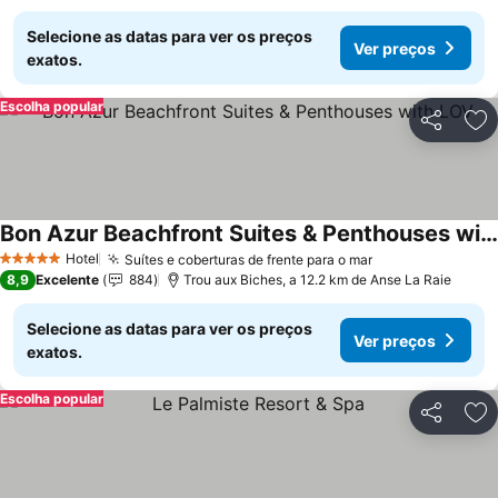
Selecione as datas para ver os preços
Ver preços
exatos.
Escolha popular
Partilhar
Ad
Bon Azur Beachfront Suites & Penthouses with LOV
Ver preços
Hotel
Suítes e coberturas de frente para o mar
Ver preços
5 Estrelas
8,9
Excelente
884
Trou aux Biches, a 12.2 km de Anse La Raie
Selecione as datas para ver os preços
Ver preços
exatos.
Escolha popular
Partilhar
Ad