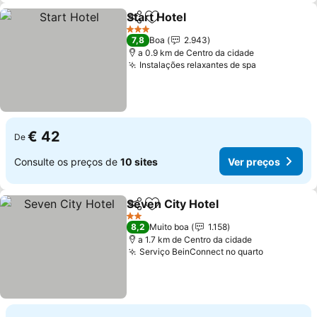
Start Hotel
Partilhar
Adicionar aos favoritos
Ver preços
3 Estrelas
7,8
Boa
2.943
a 0.9 km de Centro da cidade
Instalações relaxantes de spa
Ver preços
€ 42
De
Consulte os preços de
10 sites
Ver preços
Seven City Hotel
Partilhar
Adicionar aos favoritos
Ver preço
2 Estrelas
8,2
Muito boa
1.158
a 1.7 km de Centro da cidade
Serviço BeinConnect no quarto
Ver preço