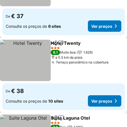
€ 37
De
Consulte os preços de
6 sites
Ver preços
Hotel Twenty
Partilhar
Adicionar aos favoritos
Ver preços
3 Estrelas
8,1
Muito boa
1.626
a 0.5 km da praia
Terraço panorâmico na cobertura
Ver preç
€ 38
De
Consulte os preços de
10 sites
Ver preços
Suite Laguna Otel
Partilhar
Adicionar aos favoritos
Ver preç
3 Estrelas