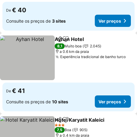
€ 40
De
Consulte os preços de
3 sites
Ver preços
Ayhan Hotel
Partilhar
Adicionar aos favoritos
Ver preços
8,1
Muito boa
2.045
a 0.6 km da praia
Experiência tradicional de banho turco
Ver 
€ 41
De
Consulte os preços de
10 sites
Ver preços
Hotel Karyatit Kaleici
Partilhar
Adicionar aos favoritos
Ver p
3 Estrelas
7,5
Boa
905
a 0.4 km da praia