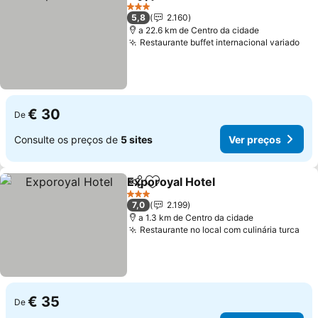
Partilhar
Adicionar aos favoritos
Ver preços
3 Estrelas
5,8
2.160
a 22.6 km de Centro da cidade
Restaurante buffet internacional variado
Ver
€ 30
De
Consulte os preços de
5 sites
Ver preços
Exporoyal Hotel
Partilhar
Adicionar aos favoritos
Ver preço
3 Estrelas
7,0
2.199
a 1.3 km de Centro da cidade
Restaurante no local com culinária turca
Ver
€ 35
De