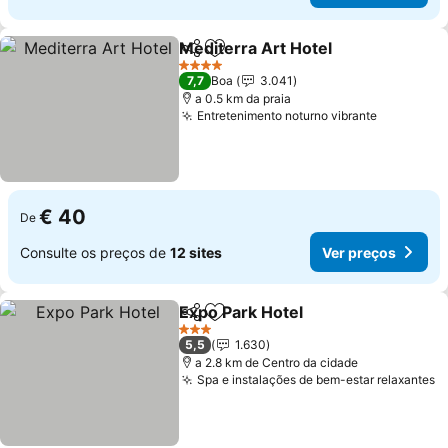
Mediterra Art Hotel
Partilhar
Adicionar aos favoritos
Ver pr
4 Estrelas
7,7
Boa
3.041
a 0.5 km da praia
Entretenimento noturno vibrante
Ver preç
€ 40
De
Consulte os preços de
12 sites
Ver preços
Expo Park Hotel
Partilhar
Adicionar aos favoritos
Ver preço
3 Estrelas
5,5
1.630
a 2.8 km de Centro da cidade
Spa e instalações de bem-estar relaxantes
V