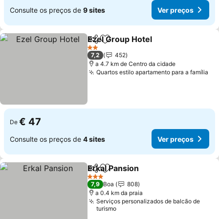
Consulte os preços de
9 sites
Ver preços
Ezel Group Hotel
Partilhar
Adicionar aos favoritos
Ver preço
2 Estrelas
7,2
452
a 4.7 km de Centro da cidade
Quartos estilo apartamento para a família
Ve
€ 47
De
Consulte os preços de
4 sites
Ver preços
Erkal Pansion
Partilhar
Adicionar aos favoritos
Ver preços
3 Estrelas
7,9
Boa
808
a 0.4 km da praia
Serviços personalizados de balcão de
turismo