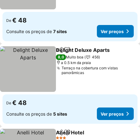
€ 48
De
Consulte os preços de
7 sites
Ver preços
Delight Deluxe Aparts
Partilhar
Adicionar aos favoritos
Ver 
8,0
Muito boa
456
a 0.5 km da praia
Terraço na cobertura com vistas
panorâmicas
€ 48
De
Consulte os preços de
5 sites
Ver preços
Anelli Hotel
Partilhar
Adicionar aos favoritos
Ver preços