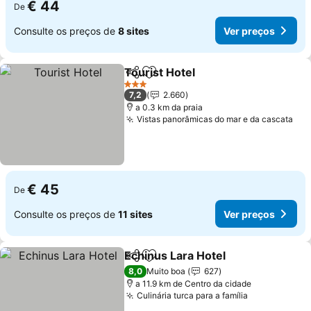
€ 44
De
Consulte os preços de
8 sites
Ver preços
Tourist Hotel
Partilhar
Adicionar aos favoritos
Ver preços
3 Estrelas
7,2
2.660
a 0.3 km da praia
Vistas panorâmicas do mar e da cascata
Ver
€ 45
De
Consulte os preços de
11 sites
Ver preços
Echinus Lara Hotel
Partilhar
Adicionar aos favoritos
Ver pre
8,0
Muito boa
627
a 11.9 km de Centro da cidade
Culinária turca para a família
Ver preços