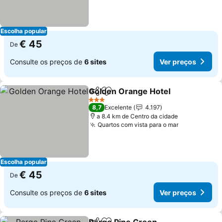
Escolha popular
€ 45
De
Consulte os preços de
6 sites
Ver preços
Golden Orange Hotel
Partilhar
Adicionar aos favoritos
Ver 
3 Estrelas
8,7
Excelente
4.197
a 8.4 km de Centro da cidade
Quartos com vista para o mar
Ver preços
Escolha popular
€ 45
De
Consulte os preços de
6 sites
Ver preços