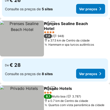
€ 26
De
Consulte os preços de
5 sites
Ver preços
Prenses Sealine Beach
Partilhar
Adicionar aos favoritos
Hotel
Ver preços
4 Estrelas
7,2
948
a 37.5 km de Centro da cidade
Hammam e spa turcos autênticos
Ver preç
€ 28
De
Consulte os preços de
8 sites
Ver preços
Privado Hotels
Partilhar
Adicionar aos favoritos
Ver preços
3 Estrelas
8,1
Muito boa
3.787
a 0.7 km de Centro da cidade
Quartos com vista panorâmica da cidade
Ve