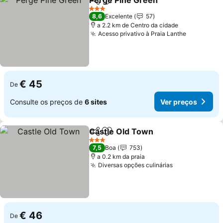
Perge Pine Green
Partilhar
Adicionar aos favoritos
Ver preç
3 Estrelas
8,6
Excelente
57
a 2.2 km de Centro da cidade
Acesso privativo à Praia Lanthe
Ver preço
€ 45
De
Consulte os preços de
6 sites
Ver preços
Castle Old Town
Partilhar
Adicionar aos favoritos
Ver preço
3 Estrelas
7,5
Boa
753
a 0.2 km da praia
Diversas opções culinárias
Ver preços
€ 46
De