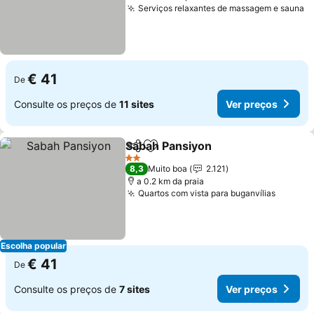
Serviços relaxantes de massagem e sauna
V
€ 41
De
Consulte os preços de
11 sites
Ver preços
Sabah Pansiyon
Partilhar
Adicionar aos favoritos
Ver preços
2 Estrelas
8,3
Muito boa
2.121
a 0.2 km da praia
Quartos com vista para buganvílias
Ver pr
Escolha popular
€ 41
De
Consulte os preços de
7 sites
Ver preços