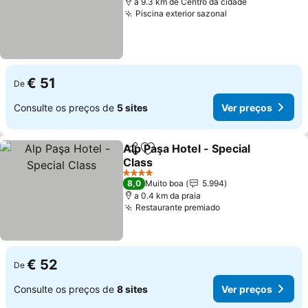
a 9.3 km de Centro da cidade
Piscina exterior sazonal
Ver preços
€ 51
De
Consulte os preços de
5 sites
Ver preços
Alp Paşa Hotel - Special
Partilhar
Adicionar aos favoritos
Class
Ver preços
4 Estrelas
8,0
Muito boa
5.994
a 0.4 km da praia
Restaurante premiado
Ver preços
€ 52
De
Consulte os preços de
8 sites
Ver preços