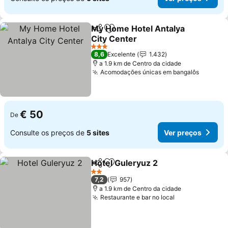
My Home Hotel Antalya
Partilhar
Adicionar aos favoritos
City Center
Ver preços
3 Estrelas
8,6
Excelente
1.432
a 1.9 km de Centro da cidade
Acomodações únicas em bangalôs
Ver pre
€ 50
De
Consulte os preços de
5 sites
Ver preços
Hotel Guleryuz 2
Partilhar
Adicionar aos favoritos
Ver preço
2 Estrelas
7,2
957
a 1.9 km de Centro da cidade
Restaurante e bar no local
Ver preços