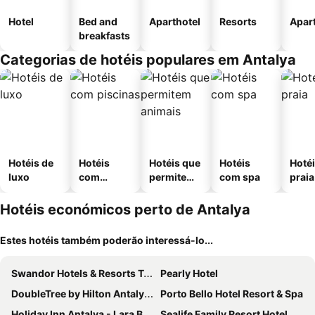
Hotel
Bed and
Aparthotel
Resorts
Apar
breakfasts
Categorias de hotéis populares em Antalya
Hotéis de
Hotéis
Hotéis que
Hotéis
Hotéi
luxo
com
permitem
com spa
praia
piscinas
animais
Hotéis económicos perto de Antalya
Estes hotéis também poderão interessá-lo...
Swandor Hotels & Resorts Topkapi Palace
Pearly Hotel
DoubleTree by Hilton Antalya City Centre
Porto Bello Hotel Resort & Spa
Holiday Inn Antalya - Lara By Ihg
Sealife Family Resort Hotel