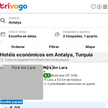
Favoritos
Iniciar
Me
Destino
Antalya
Check-in/out
Hóspedes e quartos
Escolha as datas
2 hóspedes, 1 quarto.
Ordenar
Filtrar
Mapa
Hotéis económicos em Antalya, Turquia
Como os pagamentos influenciam os resultados
Fora Inn Lara
Partilhar
Adicionar aos favoritos
Ver preços
1 Estrelas
8,3
Muito boa
349
Lara, a 5.0 km de Antalya
Comodidades atenciosas no quarto
Ver pr
Escolha popular