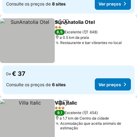
Consulte os preços de
8 sites
Ver preços
SunAnatolia Otel
Partilhar
Adicionar aos favoritos
Ver preço
2 Estrelas
8,5
Excelente
648
a 0.5 km da praia
Restaurante e bar vibrantes no local
Ver pr
€ 37
De
Consulte os preços de
6 sites
Ver preços
Villa Italic
Partilhar
Adicionar aos favoritos
Ver preços
3 Estrelas
9,1
Excelente
454
a 1.7 km de Centro da cidade
Acomodação que aceita animais de
estimação