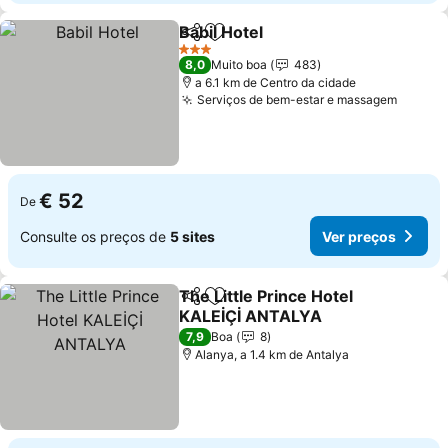
Babil Hotel
Partilhar
Adicionar aos favoritos
Ver preços
3 Estrelas
8,0
Muito boa
483
a 6.1 km de Centro da cidade
Serviços de bem-estar e massagem
Ver pr
€ 52
De
Consulte os preços de
5 sites
Ver preços
The Little Prince Hotel
Partilhar
Adicionar aos favoritos
KALEİÇİ ANTALYA
Ver preços
7,9
Boa
8
Alanya, a 1.4 km de Antalya