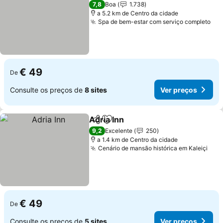
3 Estrelas
7,8
Boa
1.738
a 5.2 km de Centro da cidade
Spa de bem-estar com serviço completo
Ver
€ 49
De
Consulte os preços de
8 sites
Ver preços
Adria Inn
Partilhar
Adicionar aos favoritos
Ver preços
9,2
Excelente
250
a 1.4 km de Centro da cidade
Cenário de mansão histórica em Kaleiçi
Ver
€ 49
De
Consulte os preços de
5 sites
Ver preços