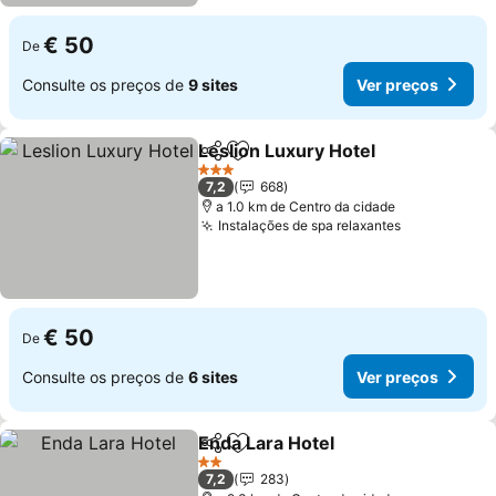
€ 50
De
Consulte os preços de
9 sites
Ver preços
Leslion Luxury Hotel
Partilhar
Adicionar aos favoritos
Ver p
3 Estrelas
7,2
668
a 1.0 km de Centro da cidade
Instalações de spa relaxantes
Ver preços
€ 50
De
Consulte os preços de
6 sites
Ver preços
Enda Lara Hotel
Partilhar
Adicionar aos favoritos
Ver preços
2 Estrelas
7,2
283