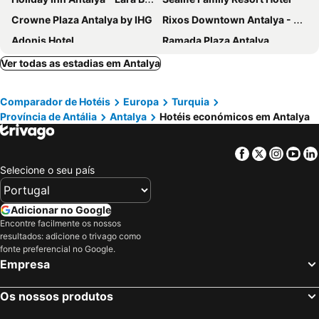
Crowne Plaza Antalya by IHG
Rixos Downtown Antalya - The Land Of Legends Access
Adonis Hotel
Ramada Plaza Antalya
Megasaray Westbeach Antalya
Falcon Hotel
Ver todas as estadias em Antalya
The Marmara Antalya
Club Hotel Sera
Comparador de Hotéis
Europa
Turquia
Nex Royal Beach Hotel
Titanic Deluxe Golf Belek
Província de Antália
Antalya
Hotéis económicos em Antalya
Dosinia Luxury Resort
Maxx Royal Belek Golf Resort
Regnum The Crown
Miramor Garden Resort
Facebook
Twitter
Insta
Yo
Prenses Sealine Beach Hotel
Nashira City Resort Hotel
Selecione o seu país
Sunis Hotel Su
Old Town Point Hotel & Spa Antalya
Özkaymak Falez Hotel
Qinn Hotel
Adicionar no Google
Encontre facilmente os nossos
Grand Hotel Derin
Privado Hotels
resultados: adicione o trivago como
Armella Hill Hotel
Best Western Plus Khan Hotel
fonte preferencial no Google.
Empresa
Delta Hotels Antalya Lara
Sunland Resort Beldibi
Suite Laguna Otel
Lara Garden Hotel
Os nossos produtos
Bilem Hotel Beach & Spa
Hampton by Hilton Antalya Airport