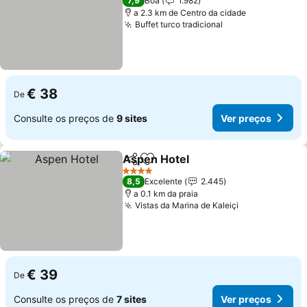
7,9
Boa
1.982
a 2.3 km de Centro da cidade
Buffet turco tradicional
Ver preços
€ 38
De
Consulte os preços de
9 sites
Ver preços
Aspen Hotel
Partilhar
Adicionar aos favoritos
Ver preços
4 Estrelas
8,5
Excelente
2.445
a 0.1 km da praia
Vistas da Marina de Kaleiçi
Ver preços
€ 39
De
Consulte os preços de
7 sites
Ver preços