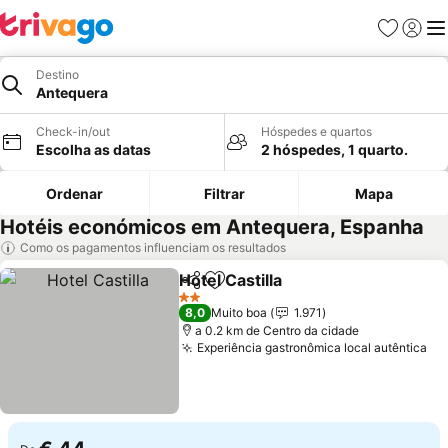
Favoritos
Iniciar
Me
Destino
Antequera
Check-in/out
Hóspedes e quartos
Escolha as datas
2 hóspedes, 1 quarto.
Ordenar
Filtrar
Mapa
Hotéis económicos em Antequera, Espanha
Como os pagamentos influenciam os resultados
Hotel Castilla
Partilhar
Adicionar aos favoritos
2 Estrelas
8,0
Muito boa
1.971
a 0.2 km de Centro da cidade
Experiência gastronômica local autêntica