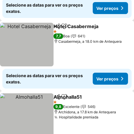
Selecione as datas para ver os preços
Ver preços
exatos.
Hotel Casabermeja
Partilhar
Adicionar aos favoritos
1 Estrelas
7,7
Boa
641
Casabermeja, a 18.0 km de Antequera
Selecione as datas para ver os preços
Ver preços
exatos.
Almohalla51
Partilhar
Adicionar aos favoritos
1 Estrelas
9,8
Excelente
546
Archidona, a 17.8 km de Antequera
Hospitalidade premiada