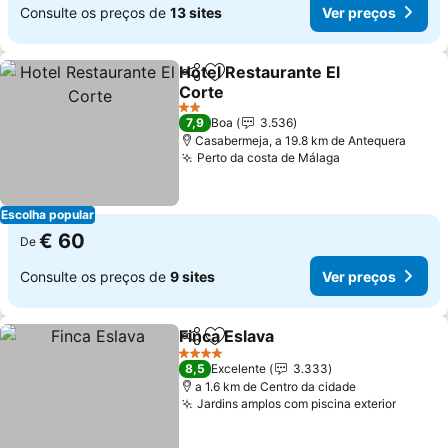
Consulte os preços de
13 sites
Ver preços
Hotel Restaurante El
Partilhar
Adicionar aos favoritos
Corte
2 Estrelas
7,9
Boa
3.536
Casabermeja, a 19.8 km de Antequera
Perto da costa de Málaga
Escolha popular
€ 60
De
Consulte os preços de
9 sites
Ver preços
Finca Eslava
Partilhar
Adicionar aos favoritos
4 Estrelas
8,5
Excelente
3.333
a 1.6 km de Centro da cidade
Jardins amplos com piscina exterior