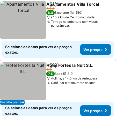
Apartamentos Villa Torcal
Partilhar
Adicionar aos favoritos
3 Estrelas
8,8
Excelente
510
a 10.2 km de Centro da cidade
Terraço na cobertura com vistas
panorâmicas
Selecione as datas para ver os preços
Ver preços
exatos.
Hotel Fortes la Nuit S.L.
Partilhar
Adicionar aos favoritos
2 Estrelas
7,5
Boa
219
Mollina, a 14.0 km de Antequera
Café-bar e restaurante no local
Escolha popular
Selecione as datas para ver os preços
Ver preços
exatos.