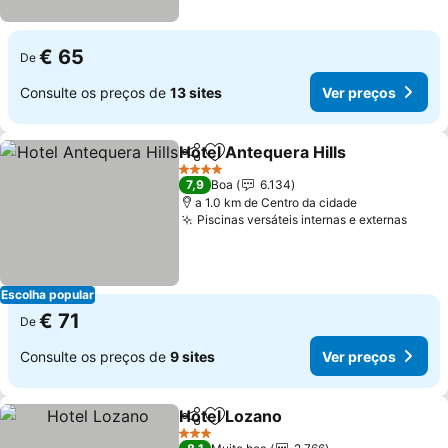
€ 65
De
Consulte os preços de
13 sites
Ver preços
Hotel Antequera Hills
Partilhar
Adicionar aos favoritos
4 Estrelas
7,9
Boa
6.134
a 1.0 km de Centro da cidade
Piscinas versáteis internas e externas
Escolha popular
€ 71
De
Consulte os preços de
9 sites
Ver preços
Hotel Lozano
Partilhar
Adicionar aos favoritos
3 Estrelas