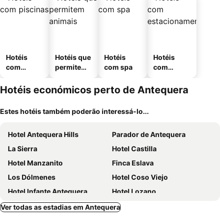
Hotéis
Hotéis que
Hotéis
Hotéis
com
permitem
com spa
com
piscinas
animais
estaciona
mento
Hotéis económicos perto de Antequera
Estes hotéis também poderão interessá-lo...
Hotel Antequera Hills
Parador de Antequera
La Sierra
Hotel Castilla
Hotel Manzanito
Finca Eslava
Los Dólmenes
Hotel Coso Viejo
Hotel Infante Antequera
Hotel Lozano
Casa Raquel,caminito del Rey
Arte de Cozina
Ver todas as estadias em Antequera
Hotel Restaurante El Corte
Hotel La Yedra