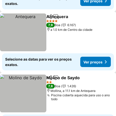
Ver preços
exatos.
Antequera
Partilhar
Adicionar aos favoritos
4 Estrelas
7,9
Boa
6.167
a 1.0 km de Centro da cidade
Selecione as datas para ver os preços
Ver preços
exatos.
Molino de Saydo
Partilhar
Adicionar aos favoritos
2 Estrelas
7,8
Boa
1.426
Mollina, a 11.1 km de Antequera
Piscina coberta aquecida para uso o ano
todo