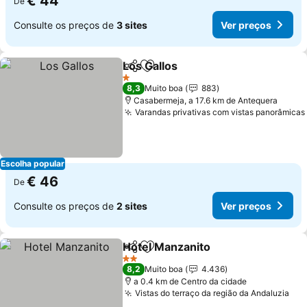
€ 44
De
Consulte os preços de
3 sites
Ver preços
Los Gallos
Partilhar
Adicionar aos favoritos
1 Estrelas
8,3
Muito boa
883
Casabermeja, a 17.6 km de Antequera
Varandas privativas com vistas panorâmicas
Escolha popular
€ 46
De
Consulte os preços de
2 sites
Ver preços
Hotel Manzanito
Partilhar
Adicionar aos favoritos
2 Estrelas
8,2
Muito boa
4.436
a 0.4 km de Centro da cidade
Vistas do terraço da região da Andaluzia