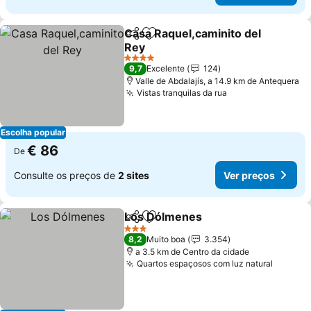
Casa Raquel,caminito del
Partilhar
Adicionar aos favoritos
Rey
4 Estrelas
9,7
Excelente
124
Valle de Abdalajís, a 14.9 km de Antequera
Vistas tranquilas da rua
Escolha popular
€ 86
De
Consulte os preços de
2 sites
Ver preços
Los Dólmenes
Partilhar
Adicionar aos favoritos
3 Estrelas
8,2
Muito boa
3.354
a 3.5 km de Centro da cidade
Quartos espaçosos com luz natural