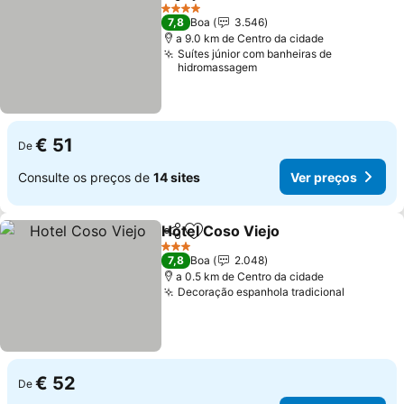
Partilhar
Adicionar aos favoritos
4 Estrelas
7,8
Boa
3.546
a 9.0 km de Centro da cidade
Suítes júnior com banheiras de
hidromassagem
€ 51
De
Consulte os preços de
14 sites
Ver preços
Hotel Coso Viejo
Partilhar
Adicionar aos favoritos
3 Estrelas
7,8
Boa
2.048
a 0.5 km de Centro da cidade
Decoração espanhola tradicional
€ 52
De