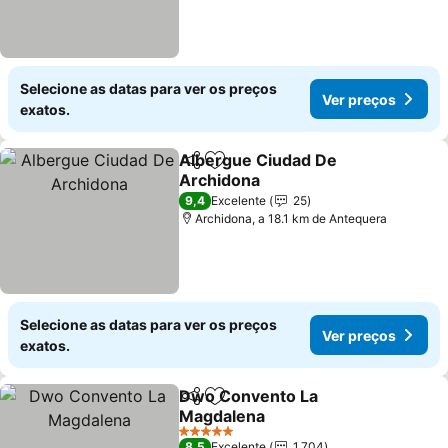
Selecione as datas para ver os preços
Ver preços
exatos.
Albergue Ciudad De
Partilhar
Adicionar aos favoritos
Archidona
9,4
Excelente
25
Archidona, a 18.1 km de Antequera
Selecione as datas para ver os preços
Ver preços
exatos.
Dwo Convento La
Partilhar
Adicionar aos favoritos
Magdalena
5 Estrelas
8,5
Excelente
1.704