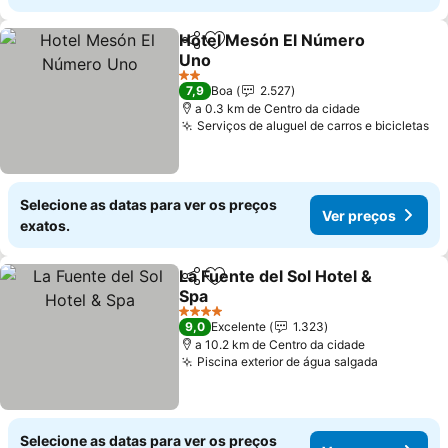
Hotel Mesón El Número
Partilhar
Adicionar aos favoritos
Uno
2 Estrelas
7,9
Boa
2.527
a 0.3 km de Centro da cidade
Serviços de aluguel de carros e bicicletas
Selecione as datas para ver os preços
Ver preços
exatos.
La Fuente del Sol Hotel &
Partilhar
Adicionar aos favoritos
Spa
4 Estrelas
9,0
Excelente
1.323
a 10.2 km de Centro da cidade
Piscina exterior de água salgada
Selecione as datas para ver os preços