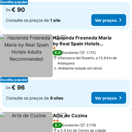
Escolha popular
€ 90
De
Consulte os preços de
1 site
Ver preços
Hacienda Fresneda María
Partilhar
Adicionar aos favoritos
by Real Spain Hotels
Adults Recommended
1 Estrelas
9,0
Excelente
1.170
Villanueva del Rosario, a 13.9 km de
Antequera
Ambiente isolado em olival
Escolha popular
€ 96
De
Consulte os preços de
8 sites
Ver preços
Arte de Cozina
Partilhar
Adicionar aos favoritos
2 Estrelas
8,7
Excelente
2.176
a 0.4 km de Centro da cidade