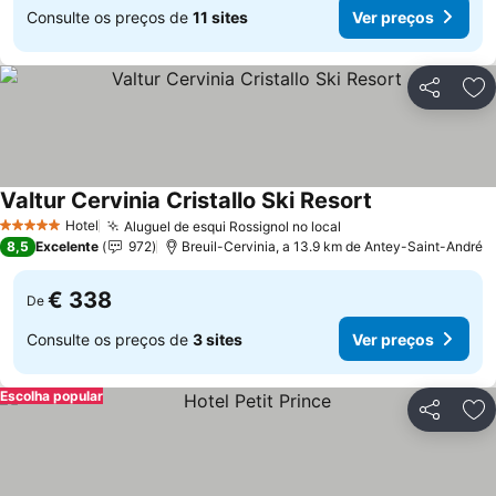
Consulte os preços de
11 sites
Ver preços
Partilhar
Ad
Valtur Cervinia Cristallo Ski Resort
Ver preços
Hotel
Aluguel de esqui Rossignol no local
Ver preços
5 Estrelas
8,5
Excelente
972
Breuil-Cervinia, a 13.9 km de Antey-Saint-André
€ 338
De
Consulte os preços de
3 sites
Ver preços
Escolha popular
Partilhar
Ad