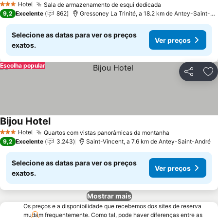
Hotel
Sala de armazenamento de esqui dedicada
Ver preços
3 Estrelas
9,2
Excelente
862
Gressoney La Trinité, a 18.2 km de Antey-Saint-An
Selecione as datas para ver os preços
Ver preços
exatos.
Escolha popular
Partilhar
Ad
Bijou Hotel
Ver preços
Hotel
Quartos com vistas panorâmicas da montanha
Ver preços
3 Estrelas
9,2
Excelente
3.243
Saint-Vincent, a 7.6 km de Antey-Saint-André
Selecione as datas para ver os preços
Ver preços
exatos.
Mostrar mais
Os preços e a disponibilidade que recebemos dos sites de reserva
mudam frequentemente. Como tal, pode haver diferenças entre as