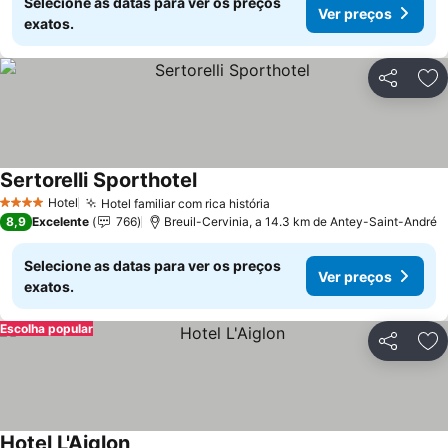
Selecione as datas para ver os preços
Ver preços
exatos.
Partilhar
Ad
Sertorelli Sporthotel
Ver preços
Hotel
Hotel familiar com rica história
Ver preços
4 Estrelas
8,9
Excelente
766
Breuil-Cervinia, a 14.3 km de Antey-Saint-André
Selecione as datas para ver os preços
Ver preços
exatos.
Escolha popular
Partilhar
Ad
Hotel L'Aiglon