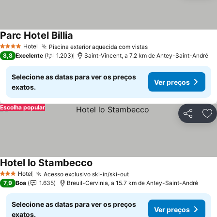
Parc Hotel Billia
Ver preços
Hotel
Piscina exterior aquecida com vistas
Ver preços
4 Estrelas
8,8
Excelente
1.203
Saint-Vincent, a 7.2 km de Antey-Saint-André
Selecione as datas para ver os preços
Ver preços
exatos.
Escolha popular
Partilhar
Ad
Hotel lo Stambecco
Ver preços
Hotel
Acesso exclusivo ski-in/ski-out
Ver preços
3 Estrelas
7,9
Boa
1.635
Breuil-Cervinia, a 15.7 km de Antey-Saint-André
Selecione as datas para ver os preços
Ver preços
exatos.