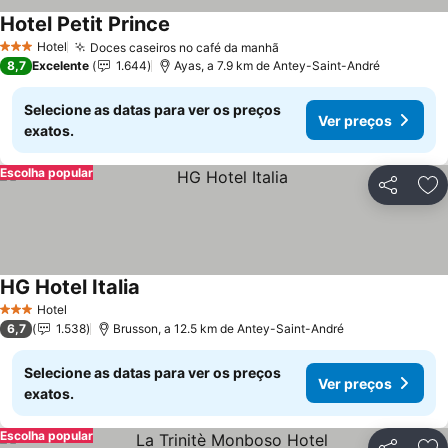
Hotel Petit Prince
Ver preços
Hotel
Doces caseiros no café da manhã
Ver preços
3 Estrelas
8,7
Excelente
1.644
Ayas, a 7.9 km de Antey-Saint-André
Selecione as datas para ver os preços
Ver preços
exatos.
Escolha popular
Partilhar
Ad
HG Hotel Italia
Ver preços
Hotel
3 Estrelas
6,7
1.538
Brusson, a 12.5 km de Antey-Saint-André
Selecione as datas para ver os preços
Ver preços
exatos.
Escolha popular