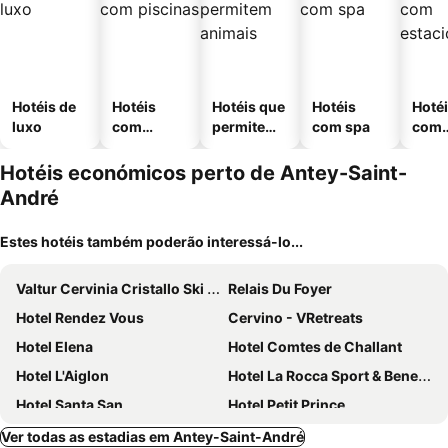
Hotéis de
Hotéis
Hotéis que
Hotéis
Hoté
luxo
com
permitem
com spa
com
piscinas
animais
esta
ment
Hotéis económicos perto de Antey-Saint-
André
Estes hotéis também poderão interessá-lo...
Valtur Cervinia Cristallo Ski Resort
Relais Du Foyer
Hotel Rendez Vous
Cervino - VRetreats
Hotel Elena
Hotel Comtes de Challant
Hotel L'Aiglon
Hotel La Rocca Sport & Benessere
Hotel Santa San
Hotel Petit Prince
Club Med Cervinia - Italian Alps
Hotel Al Piolet
Ver todas as estadias em Antey-Saint-André