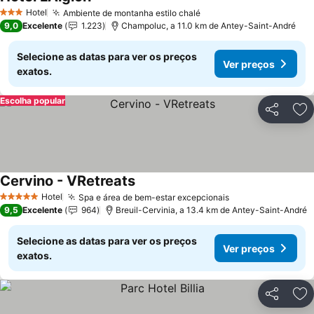
Ver preços
Hotel
Ambiente de montanha estilo chalé
Ver preços
3 Estrelas
9,0
Excelente
1.223
Champoluc, a 11.0 km de Antey-Saint-André
Selecione as datas para ver os preços
Ver preços
exatos.
Escolha popular
Partilhar
Ad
Cervino - VRetreats
Ver preços
Hotel
Spa e área de bem-estar excepcionais
Ver preços
5 Estrelas
9,5
Excelente
964
Breuil-Cervinia, a 13.4 km de Antey-Saint-André
Selecione as datas para ver os preços
Ver preços
exatos.
Partilhar
Ad