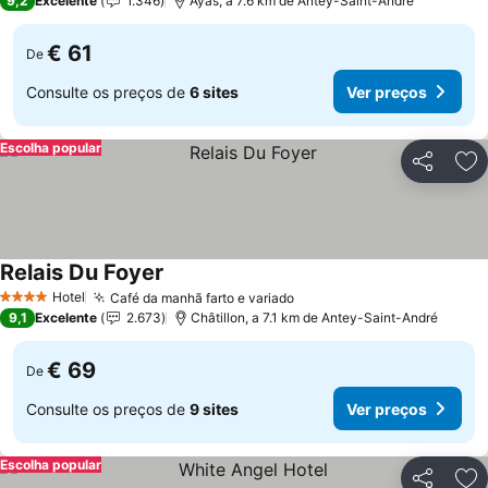
9,2
Excelente
1.346
Ayas, a 7.6 km de Antey-Saint-André
€ 61
De
Consulte os preços de
6 sites
Ver preços
Escolha popular
Partilhar
Ad
Relais Du Foyer
Ver preços
Hotel
Café da manhã farto e variado
Ver preços
4 Estrelas
9,1
Excelente
2.673
Châtillon, a 7.1 km de Antey-Saint-André
€ 69
De
Consulte os preços de
9 sites
Ver preços
Escolha popular