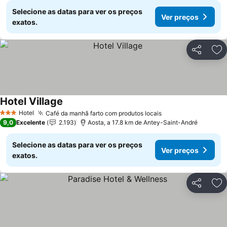
Selecione as datas para ver os preços
Ver preços
exatos.
Partilhar
Ad
Hotel Village
Ver preços
Hotel
Café da manhã farto com produtos locais
Ver preços
3 Estrelas
9,0
Excelente
2.193
Aosta, a 17.8 km de Antey-Saint-André
Selecione as datas para ver os preços
Ver preços
exatos.
Partilhar
Ad