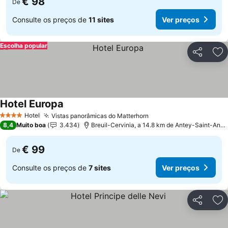
€ 98
De
Consulte os preços de
11 sites
Ver preços
Escolha popular
Partilhar
Ad
Hotel Europa
Ver preços
Hotel
Vistas panorâmicas do Matterhorn
Ver preços
4 Estrelas
8,4
Muito boa
3.434
Breuil-Cervinia, a 14.8 km de Antey-Saint-Andr
€ 99
De
Consulte os preços de
7 sites
Ver preços
Partilhar
Ad