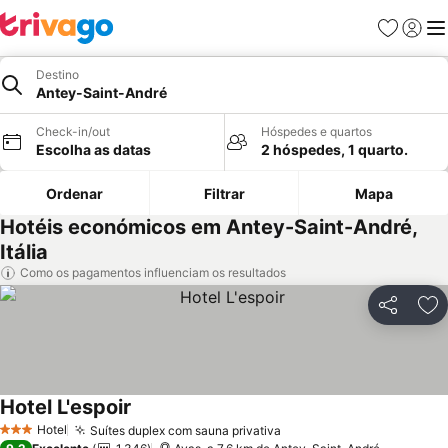
Favoritos
Iniciar
Me
Destino
Antey-Saint-André
Check-in/out
Hóspedes e quartos
Escolha as datas
2 hóspedes, 1 quarto.
Ordenar
Filtrar
Mapa
Hotéis económicos em Antey-Saint-André,
Itália
Como os pagamentos influenciam os resultados
Partilhar
Ad
Hotel L'espoir
Ver preços
Hotel
Suítes duplex com sauna privativa
Ver preços
3 Estrelas