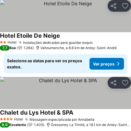
Partilhar
Ad
Hotel Etoile De Neige
Ver preços
Hotel
Instalações dedicadas para guardar esquis
Ver preços
2 Estrelas
7,7
Boa
1.264
Valtournenche, a 8.6 km de Antey-Saint-André
Selecione as datas para ver os preços
Ver preços
exatos.
Partilhar
Ad
Chalet du Lys Hotel & SPA
Ver preços
Hotel
Massagem especializada por Annabella
Ver preços
4 Estrelas
9,0
Excelente
1.405
Gressoney La Trinité, a 18.1 km de Antey-Saint-