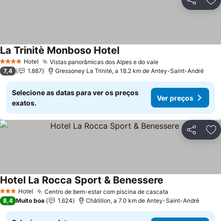
Partilhar
Ad
La Trinitè Monboso Hotel
Ver preços
Hotel
Vistas panorâmicas dos Alpes e do vale
Ver preços
4 Estrelas
7,4
1.887
Gressoney La Trinité, a 18.2 km de Antey-Saint-André
Selecione as datas para ver os preços
Ver preços
exatos.
Partilhar
Ad
Hotel La Rocca Sport & Benessere
Ver preços
Hotel
Centro de bem-estar com piscina de cascata
Ver preços
3 Estrelas
8,4
Muito boa
1.624
Châtillon, a 7.0 km de Antey-Saint-André