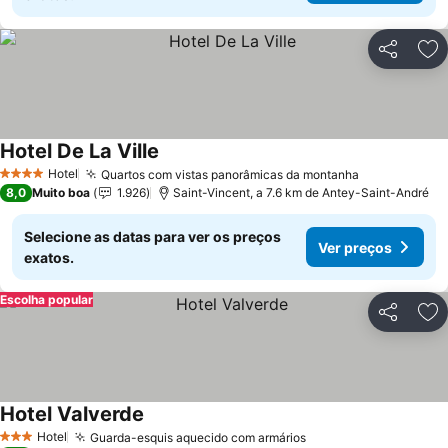
Partilhar
Ad
Hotel De La Ville
Ver preços
Hotel
Quartos com vistas panorâmicas da montanha
Ver preços
4 Estrelas
8,0
Muito boa
1.926
Saint-Vincent, a 7.6 km de Antey-Saint-André
Selecione as datas para ver os preços
Ver preços
exatos.
Escolha popular
Partilhar
Ad
Hotel Valverde
Ver preços
Hotel
Guarda-esquis aquecido com armários
Ver preços
3 Estrelas