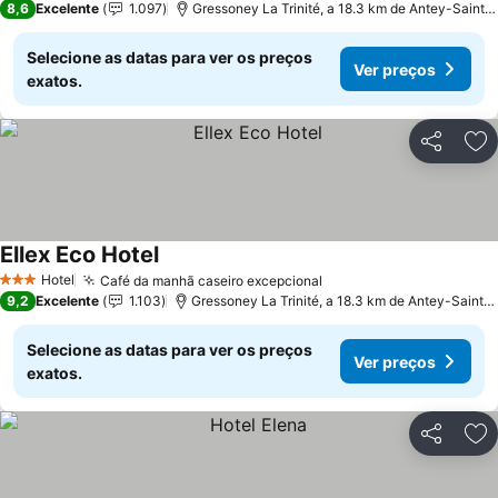
8,6
Excelente
1.097
Gressoney La Trinité, a 18.3 km de Antey-Saint-
Selecione as datas para ver os preços
Ver preços
exatos.
Partilhar
Ad
Ellex Eco Hotel
Ver preços
Hotel
Café da manhã caseiro excepcional
Ver preços
3 Estrelas
9,2
Excelente
1.103
Gressoney La Trinité, a 18.3 km de Antey-Saint-
Selecione as datas para ver os preços
Ver preços
exatos.
Partilhar
Ad