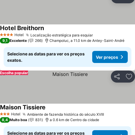
Partilhar
Ad
Hotel Breithorn
Ver preços
Hotel
Localização estratégica para esquiar
Ver preços
4 Estrelas
9,1
Excelente
266
Champoluc, a 11.0 km de Antey-Saint-André
Selecione as datas para ver os preços
Ver preços
exatos.
Escolha popular
Partilhar
Ad
Maison Tissiere
Ver preços
Hotel
Ambiente de fazenda histórica do século XVIII
Ver preços
3 Estrelas
8,4
Muito boa
831
a 0.6 km de Centro da cidade
Selecione as datas para ver os preços