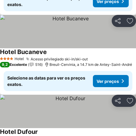
Ver preços
exatos.
Partilhar
Ad
Hotel Bucaneve
Ver preços
Hotel
Acesso privilegiado ski-in/ski-out
Ver preços
4 Estrelas
9,2
Excelente
516
Breuil-Cervinia, a 14.7 km de Antey-Saint-André
Selecione as datas para ver os preços
Ver preços
exatos.
Partilhar
Ad
Hotel Dufour
Ver preços