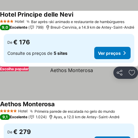
Hotel Principe delle Nevi
Ver preços
Hotel
Bar après-ski animado e restaurante de hambúrgueres
Ver p
4 Estrelas
9,0
Excelente
799
Breuil-Cervinia, a 14.9 km de Antey-Saint-André
€ 176
De
Consulte os preços de
5 sites
Ver preços
Escolha popular
Partilhar
Ad
Aethos Monterosa
Ver preços
Hotel
Primeira parede de escalada no gelo do mundo
Ver preço
5 Estrelas
9,1
Excelente
1.024
Ayas, a 12.0 km de Antey-Saint-André
€ 279
De