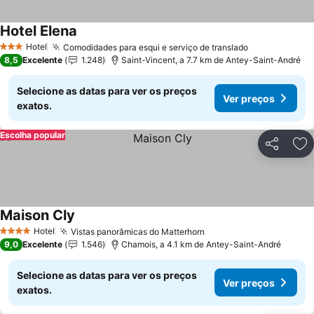
Hotel Elena
Ver preços
Hotel
Comodidades para esqui e serviço de translado
Ver preços
3 Estrelas
8,5
Excelente
1.248
Saint-Vincent, a 7.7 km de Antey-Saint-André
Selecione as datas para ver os preços
Ver preços
exatos.
Escolha popular
Partilhar
Ad
Maison Cly
Ver preços
Hotel
Vistas panorâmicas do Matterhorn
Ver preços
4 Estrelas
9,0
Excelente
1.546
Chamois, a 4.1 km de Antey-Saint-André
Selecione as datas para ver os preços
Ver preços
exatos.