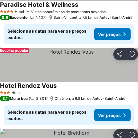
Paradise Hotel & Wellness
Ver preços
Hotel
Vistas panorâmicas de montanhas nevadas
Ver preços
4 Estrelas
8,6
Excelente
1.407
Saint-Vincent, a 7.5 km de Antey-Saint-André
Selecione as datas para ver os preços
Ver preços
exatos.
Escolha popular
Partilhar
Ad
Hotel Rendez Vous
Ver preços
Hotel
3 Estrelas
8,1
Muito boa
3.301
Châtillon, a 6.8 km de Antey-Saint-André
Selecione as datas para ver os preços
Ver preços
exatos.