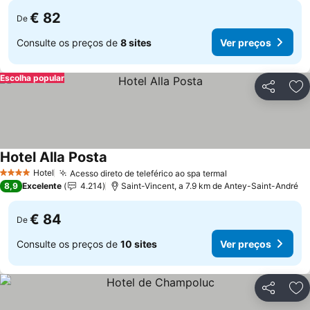
€ 82
De
Consulte os preços de
8 sites
Ver preços
Escolha popular
Partilhar
Ad
Hotel Alla Posta
Ver preços
Hotel
Acesso direto de teleférico ao spa termal
Ver preços
4 Estrelas
8,9
Excelente
4.214
Saint-Vincent, a 7.9 km de Antey-Saint-André
€ 84
De
Consulte os preços de
10 sites
Ver preços
Partilhar
Ad