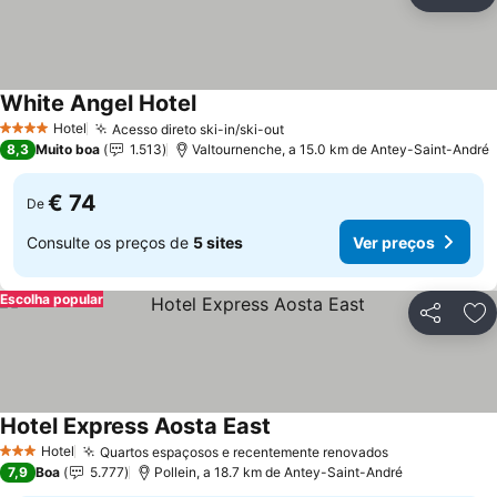
Partilhar
Ad
White Angel Hotel
Ver preços
Hotel
Acesso direto ski-in/ski-out
Ver preços
4 Estrelas
8,3
Muito boa
1.513
Valtournenche, a 15.0 km de Antey-Saint-André
€ 74
De
Consulte os preços de
5 sites
Ver preços
Escolha popular
Partilhar
Ad
Hotel Express Aosta East
Ver preços
Hotel
Quartos espaçosos e recentemente renovados
Ver preços
3 Estrelas
7,9
Boa
5.777
Pollein, a 18.7 km de Antey-Saint-André