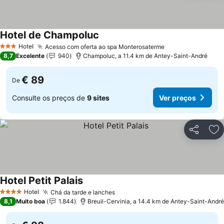
Hotel de Champoluc
Ver preços
Hotel
Acesso com oferta ao spa Monterosaterme
Ver preços
3 Estrelas
8,7
Excelente
940
Champoluc, a 11.4 km de Antey-Saint-André
€ 89
De
Consulte os preços de
9 sites
Ver preços
Partilhar
Ad
Hotel Petit Palais
Ver preços
Hotel
Chá da tarde e lanches
Ver preços
4 Estrelas
8,1
Muito boa
1.844
Breuil-Cervinia, a 14.4 km de Antey-Saint-André