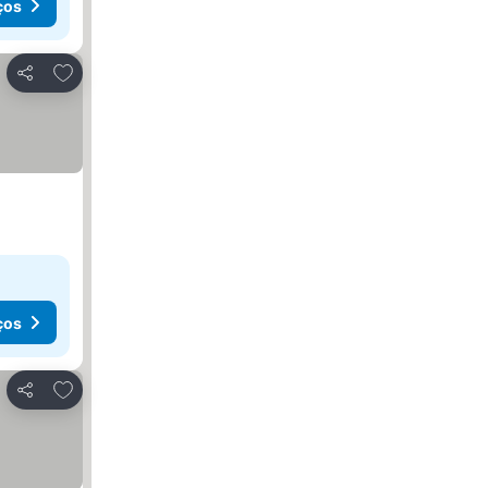
ços
Adicionar aos favoritos
Partilhar
ços
Adicionar aos favoritos
Partilhar