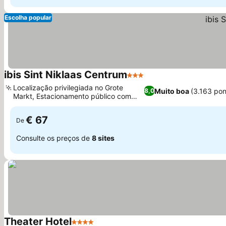
Escolha popular
ibis Sint Niklaas Centrum
3 Estrelas
Localização privilegiada no Grote
Muito boa
(3.163 po
8,0
Markt, Estacionamento público com
preço especial
€ 67
De
Consulte os preços de
8 sites
Theater Hotel