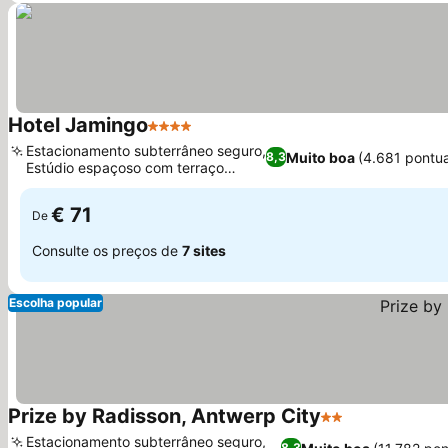
Hotel Jamingo
4 Estrelas
Estacionamento subterrâneo seguro,
Muito boa
(4.681 pontu
8,3
Estúdio espaçoso com terraço
privado
€ 71
De
Consulte os preços de
7 sites
Escolha popular
Prize by Radisson, Antwerp City
2 Estrelas
Estacionamento subterrâneo seguro,
8,3