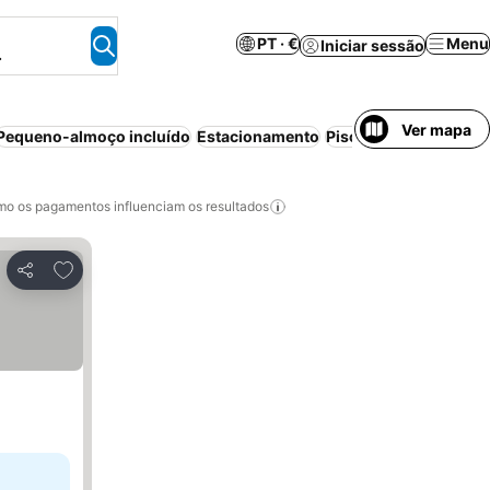
PT · €
Menu
Iniciar sessão
.
Ver mapa
Pequeno-almoço incluído
Estacionamento
Piscina
Cancelamento
o os pagamentos influenciam os resultados
Adicionar aos favoritos
Partilhar