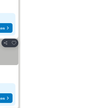
ços
Adicionar aos favoritos
Partilhar
ços