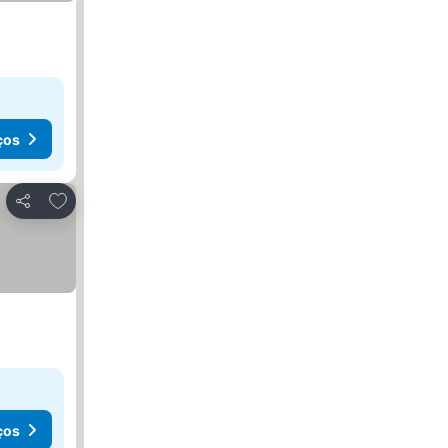
ços
Adicionar aos favoritos
Partilhar
ços