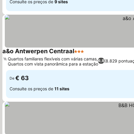
Consulte os preços de
9 sites
a&o Antwerpen Centraal
3 Estrelas
Quartos familiares flexíveis com várias camas,
(8.829 pontua
6,8
Quartos com vista panorâmica para a estação
€ 63
De
Consulte os preços de
11 sites