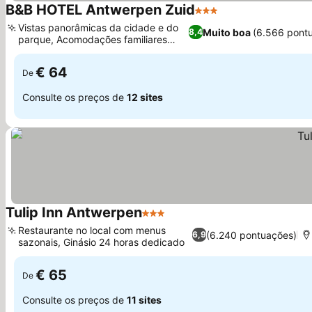
B&B HOTEL Antwerpen Zuid
3 Estrelas
Vistas panorâmicas da cidade e do
Muito boa
(6.566 pont
8,4
parque, Acomodações familiares
versáteis
€ 64
De
Consulte os preços de
12 sites
Tulip Inn Antwerpen
3 Estrelas
Restaurante no local com menus
(6.240 pontuações)
6,9
sazonais, Ginásio 24 horas dedicado
€ 65
De
Consulte os preços de
11 sites