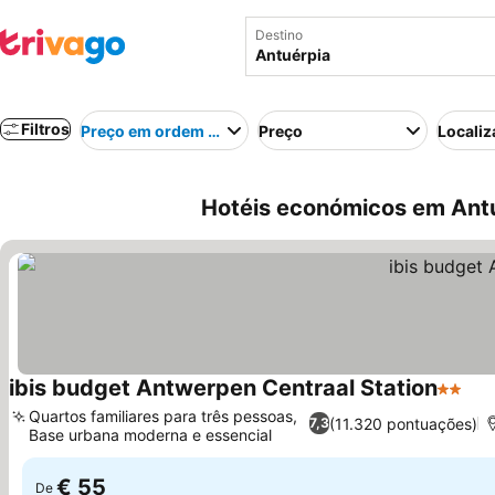
Destino
Filtros
Preço em ordem crescente
Preço
Localiz
Hotéis económicos em Antu
ibis budget Antwerpen Centraal Station
2 Estre
Quartos familiares para três pessoas,
(11.320 pontuações)
7,3
Base urbana moderna e essencial
€ 55
De