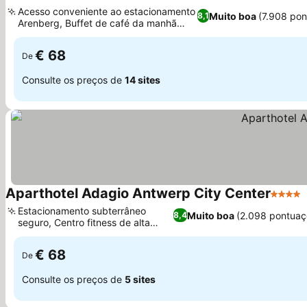
4 Estrelas
Acesso conveniente ao estacionamento
Muito boa
(7.908 po
8,1
Arenberg, Buffet de café da manhã
completo
€ 68
De
Consulte os preços de
14 sites
Aparthotel Adagio Antwerp City Center
4 Estre
Estacionamento subterrâneo
Muito boa
(2.098 pontuaç
8,4
seguro, Centro fitness de alta
tecnologia
€ 68
De
Consulte os preços de
5 sites