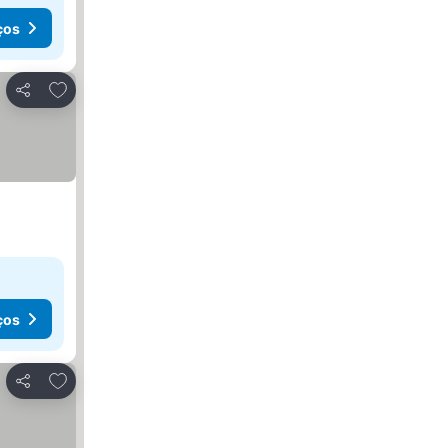
ços
Adicionar aos favoritos
Partilhar
ços
Adicionar aos favoritos
Partilhar