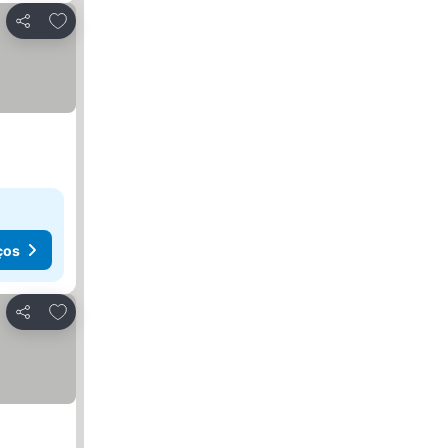
Adicionar aos favoritos
Partilhar
ços
Adicionar aos favoritos
Partilhar