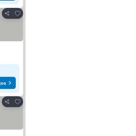
Adicionar aos favoritos
Partilhar
ços
Adicionar aos favoritos
Partilhar