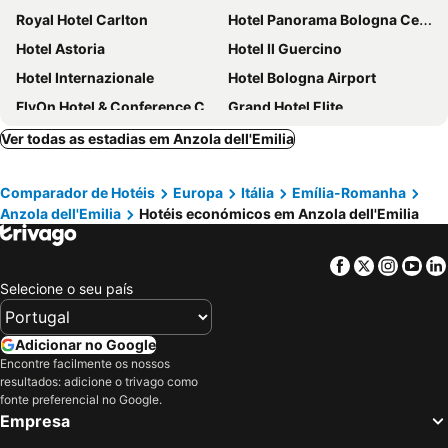
Royal Hotel Carlton
Hotel Panorama Bologna Centro
Hotel Astoria
Hotel Il Guercino
Hotel Internazionale
Hotel Bologna Airport
FlyOn Hotel & Conference Center
Grand Hotel Elite
NH Bologna De La Gare
The Social Hub Bologna
Ver todas as estadias em Anzola dell'Emilia
Best Western Plus Tower Hotel Bologna
Mercure Bologna Centro
Comparador de Hotéis
Europa
Itália
Emília-Romanha
Hotel San Donato - Bologna centro
Hotel Cosmopolitan Bologna
Anzola dell'Emilia
Hotéis económicos em Anzola dell'Emilia
The Sydney Hotel
Suite Hotel Elite
Hotel Liberty 1904
JR Hotels Bologna Amadeus
Facebook
Twitter
Insta
Yo
Hotel Astor
UNA Hotels Bologna Centro
Selecione o seu país
Savhotel Fiera Bologna
Phi Hotel Bologna
Holiday Inn Bologna - Fiera by IHG
Il Canale Hotel
Adicionar no Google
Encontre facilmente os nossos
Mitico Hotel & Natural Spa
Ostello Bello Bologna
resultados: adicione o trivago como
Starhotels Excelsior
Zanhotel Europa
fonte preferencial no Google.
Empresa
Best Western City Hotel
UNA Hotels Bologna Fiera