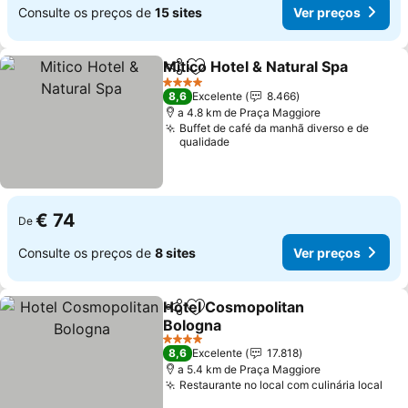
Consulte os preços de
15 sites
Ver preços
Mitico Hotel & Natural Spa
Partilhar
Adicionar aos favoritos
4 Estrelas
8,6
Excelente
8.466
a 4.8 km de Praça Maggiore
Buffet de café da manhã diverso e de
qualidade
€ 74
De
Consulte os preços de
8 sites
Ver preços
Hotel Cosmopolitan
Partilhar
Adicionar aos favoritos
Bologna
4 Estrelas
8,6
Excelente
17.818
a 5.4 km de Praça Maggiore
Restaurante no local com culinária local