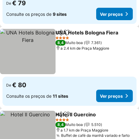
€ 79
De
Consulte os preços de
9 sites
Ver preços
UNA Hotels Bologna Fiera
Partilhar
Adicionar aos favoritos
4 Estrelas
8,4
Muito boa
7.361
a 2.4 km de Praça Maggiore
€ 80
De
Consulte os preços de
11 sites
Ver preços
Hotel Il Guercino
Partilhar
Adicionar aos favoritos
4 Estrelas
8,4
Muito boa
5.510
a 1.7 km de Praça Maggiore
Buffet de café da manhã variado e farto