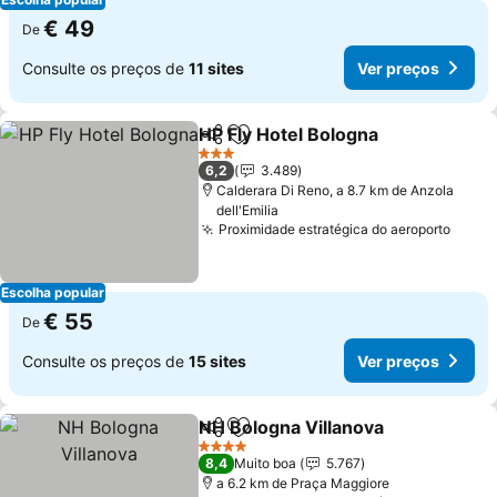
€ 49
De
Consulte os preços de
11 sites
Ver preços
HP Fly Hotel Bologna
Partilhar
Adicionar aos favoritos
3 Estrelas
6,2
3.489
Calderara Di Reno, a 8.7 km de Anzola
dell'Emilia
Proximidade estratégica do aeroporto
Escolha popular
€ 55
De
Consulte os preços de
15 sites
Ver preços
NH Bologna Villanova
Partilhar
Adicionar aos favoritos
4 Estrelas
8,4
Muito boa
5.767
a 6.2 km de Praça Maggiore