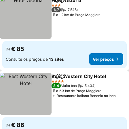
Hotel Astoria
Partilhar
Adicionar aos favoritos
3 Estrelas
6,7
7.548
a 1.2 km de Praça Maggiore
€ 85
De
Consulte os preços de
13 sites
Ver preços
Best Western City Hotel
Partilhar
Adicionar aos favoritos
4 Estrelas
8,4
Muito boa
5.434
a 2.3 km de Praça Maggiore
Restaurante italiano Bononia no local
€ 86
De