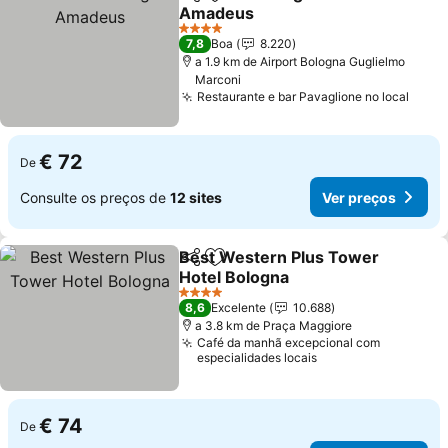
Partilhar
Adicionar aos favoritos
Amadeus
4 Estrelas
7,8
Boa
8.220
a 1.9 km de Airport Bologna Guglielmo
Marconi
Restaurante e bar Pavaglione no local
€ 72
De
Consulte os preços de
12 sites
Ver preços
Best Western Plus Tower
Partilhar
Adicionar aos favoritos
Hotel Bologna
4 Estrelas
8,6
Excelente
10.688
a 3.8 km de Praça Maggiore
Café da manhã excepcional com
especialidades locais
€ 74
De