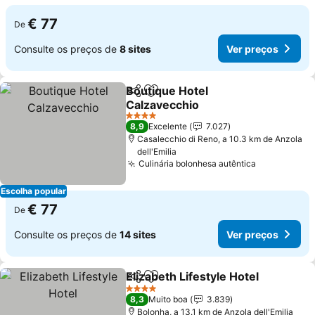
€ 77
De
Consulte os preços de
8 sites
Ver preços
Boutique Hotel
Partilhar
Adicionar aos favoritos
Calzavecchio
4 Estrelas
8,9
Excelente
7.027
Casalecchio di Reno, a 10.3 km de Anzola
dell'Emilia
Culinária bolonhesa autêntica
Escolha popular
€ 77
De
Consulte os preços de
14 sites
Ver preços
Elizabeth Lifestyle Hotel
Partilhar
Adicionar aos favoritos
4 Estrelas
8,3
Muito boa
3.839
Bolonha, a 13.1 km de Anzola dell'Emilia