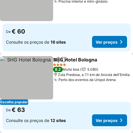
Piscina interior e mini-ginásio
€ 60
De
Consulte os preços de
16 sites
Ver preços
SHG Hotel Bologna
Partilhar
Adicionar aos favoritos
4 Estrelas
8,2
Muito boa
5.080
Zola Predosa, a 7.1 km de Anzola dell'Emilia
Perto dos eventos da Unipol Arena
Escolha popular
€ 63
De
Consulte os preços de
12 sites
Ver preços