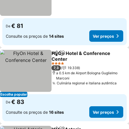
€ 81
De
Consulte os preços de
14 sites
Ver preços
FlyOn Hotel & Conference
Partilhar
Adicionar aos favoritos
Center
4 Estrelas
7,3
19.338
a 0.5 km de Airport Bologna Guglielmo
Marconi
Culinária regional e italiana autêntica
Escolha popular
€ 83
De
Consulte os preços de
16 sites
Ver preços