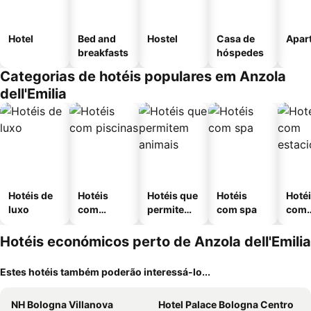
Hotel
Bed and
Hostel
Casa de
Apar
breakfasts
hóspedes
Categorias de hotéis populares em Anzola
dell'Emilia
Hotéis de
Hotéis
Hotéis que
Hotéis
Hoté
luxo
com
permitem
com spa
com
piscinas
animais
esta
ment
Hotéis económicos perto de Anzola dell'Emilia
Estes hotéis também poderão interessá-lo...
NH Bologna Villanova
Hotel Palace Bologna Centro