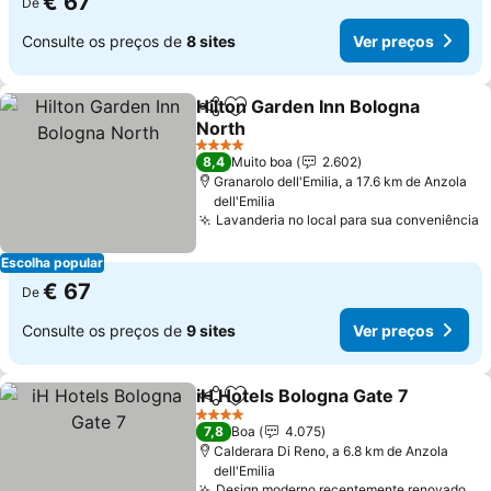
€ 67
De
Consulte os preços de
8 sites
Ver preços
Hilton Garden Inn Bologna
Partilhar
Adicionar aos favoritos
North
4 Estrelas
8,4
Muito boa
2.602
Granarolo dell'Emilia, a 17.6 km de Anzola
dell'Emilia
Lavanderia no local para sua conveniência
Escolha popular
€ 67
De
Consulte os preços de
9 sites
Ver preços
iH Hotels Bologna Gate 7
Partilhar
Adicionar aos favoritos
4 Estrelas
7,8
Boa
4.075
Calderara Di Reno, a 6.8 km de Anzola
dell'Emilia
Design moderno recentemente renovado