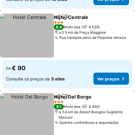
Hotel Centrale
Partilhar
Adicionar aos favoritos
3 Estrelas
8,4
Muito boa
4.536
a 0.5 km de Praça Maggiore
Rua tranquila perto da Pequena Veneza
€ 90
De
Consulte os preços de
5 sites
Ver preços
Hotel Del Borgo
Partilhar
Adicionar aos favoritos
3 Estrelas
8,1
Muito boa
4.492
a 2.4 km de Airport Bologna Guglielmo
Marconi
Quartos confortáveis e requintados