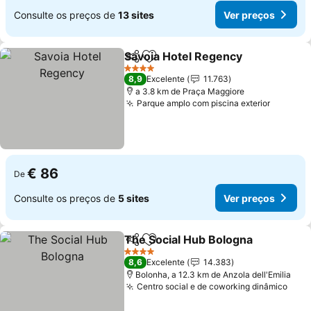
Consulte os preços de
13 sites
Ver preços
Savoia Hotel Regency
Partilhar
Adicionar aos favoritos
4 Estrelas
8,9
Excelente
11.763
a 3.8 km de Praça Maggiore
Parque amplo com piscina exterior
€ 86
De
Consulte os preços de
5 sites
Ver preços
The Social Hub Bologna
Partilhar
Adicionar aos favoritos
4 Estrelas
8,6
Excelente
14.383
Bolonha, a 12.3 km de Anzola dell'Emilia
Centro social e de coworking dinâmico