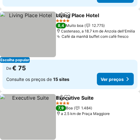
Living Place Hotel
Partilhar
Adicionar aos favoritos
4 Estrelas
8,4
Muito boa
12.775
Castenaso, a 18.7 km de Anzola dell'Emilia
Café da manhã buffet com café fresco
Escolha popular
€ 75
De
Consulte os preços de
15 sites
Ver preços
Executive Suite
Partilhar
Adicionar aos favoritos
4 Estrelas
7,9
Boa
1.484
a 2.5 km de Praça Maggiore