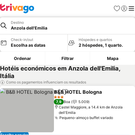
Favoritos
Iniciar
Me
Destino
Anzola dell'Emilia
Check-in/out
Hóspedes e quartos
Escolha as datas
2 hóspedes, 1 quarto.
Ordenar
Filtrar
Mapa
Hotéis económicos em Anzola dell'Emilia,
Itália
Como os pagamentos influenciam os resultados
B&B HOTEL Bologna
Partilhar
Adicionar aos favoritos
3 Estrelas
7,9
Boa
5.009
Castel Maggiore, a 14.4 km de Anzola
dell'Emilia
Pequeno-almoço buffet variado
Escolha popular