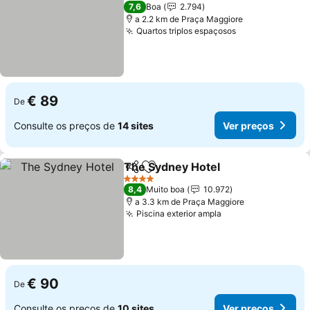
3 Estrelas
7,6
Boa
2.794
a 2.2 km de Praça Maggiore
Quartos triplos espaçosos
€ 89
De
Consulte os preços de
14 sites
Ver preços
The Sydney Hotel
Partilhar
Adicionar aos favoritos
4 Estrelas
8,4
Muito boa
10.972
a 3.3 km de Praça Maggiore
Piscina exterior ampla
€ 90
De
Consulte os preços de
10 sites
Ver preços