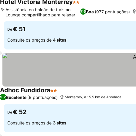
Hotel Victoria Monterrey
2 Estrelas
Ver preços
Assistência no balcão de turismo,
Boa
(977 pontuações)
7,6
Lounge compartilhado para relaxar
Ver preços
€ 51
De
Consulte os preços de
4 sites
Adhoc Fundidora
2 Estrelas
Ver preços
Excelente
(9 pontuações)
9,2
Monterrey, a 15.5 km de Apodaca
€ 52
De
Consulte os preços de
3 sites