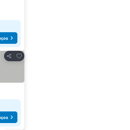
eços
Adicionar aos favoritos
Partilhar
eços