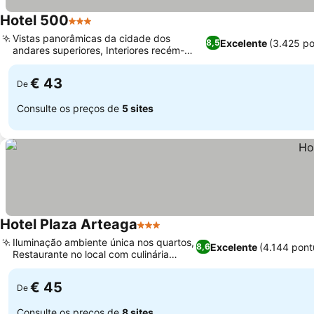
Hotel 500
3 Estrelas
Ver preços
Vistas panorâmicas da cidade dos
Excelente
(3.425 p
8,5
andares superiores, Interiores recém-
Ver preços
renovados e limpos
€ 43
De
Consulte os preços de
5 sites
Hotel Plaza Arteaga
3 Estrelas
Ver preços
Iluminação ambiente única nos quartos,
Excelente
(4.144 pon
8,6
Restaurante no local com culinária
Ver preços
autêntica
€ 45
De
Consulte os preços de
8 sites