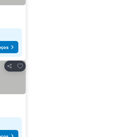
eços
Adicionar aos favoritos
Partilhar
eços