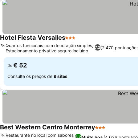
Hotel Fiesta Versalles
3 Estrelas
Ver preços
Quartos funcionais com decoração simples,
(2.470 pontuações
7,2
Estacionamento privativo seguro incluído
Ver preços
€ 52
De
Consulte os preços de
9 sites
Best Western Centro Monterrey
3 Estrelas
Ver preços
Restaurante no local com sabores
Muito boa
(4.036 pontuaçõ
8,2