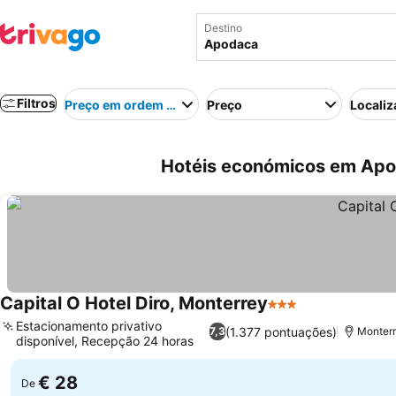
Destino
Filtros
Preço em ordem crescente
Preço
Localiz
Hotéis económicos em Apo
Capital O Hotel Diro, Monterrey
3 Estrelas
Ver preços
Estacionamento privativo
(1.377 pontuações)
7,3
Monterr
disponível, Recepção 24 horas
Ver preços
€ 28
De