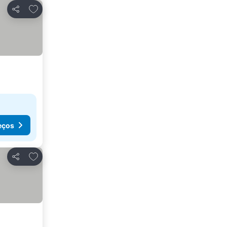
Adicionar aos favoritos
Partilhar
eços
Adicionar aos favoritos
Partilhar