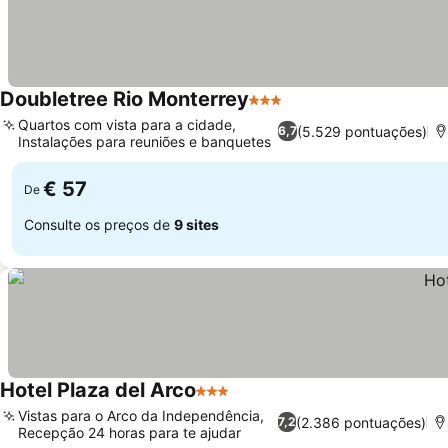
Doubletree Rio Monterrey
3 Estrelas
Ver preços
Quartos com vista para a cidade,
(5.529 pontuações)
6,7
Instalações para reuniões e banquetes
Ver preços
€ 57
De
Consulte os preços de
9 sites
Hotel Plaza del Arco
3 Estrelas
Ver preços
Vistas para o Arco da Independência,
(2.386 pontuações)
7,2
Recepção 24 horas para te ajudar