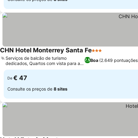
CHN Hotel Monterrey Santa Fe
3 Estrelas
Ver preços
Serviços de balcão de turismo
Boa
(2.649 pontuações
7,5
dedicados, Quartos com vista para a
Ver preços
cidade
€ 47
De
Consulte os preços de
8 sites