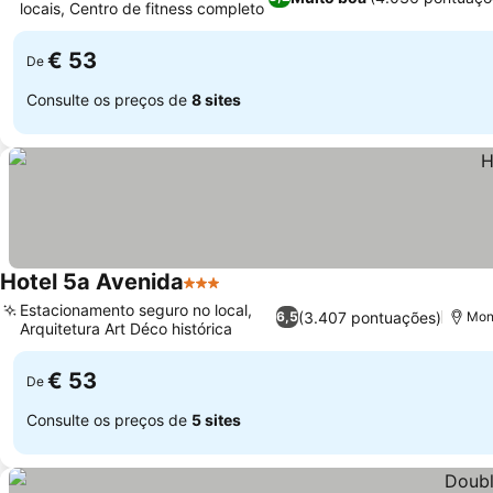
locais, Centro de fitness completo
Ver preços
€ 53
De
Consulte os preços de
8 sites
Hotel 5a Avenida
3 Estrelas
Ver preços
Estacionamento seguro no local,
(3.407 pontuações)
6,5
Mon
Arquitetura Art Déco histórica
Ver preços
€ 53
De
Consulte os preços de
5 sites