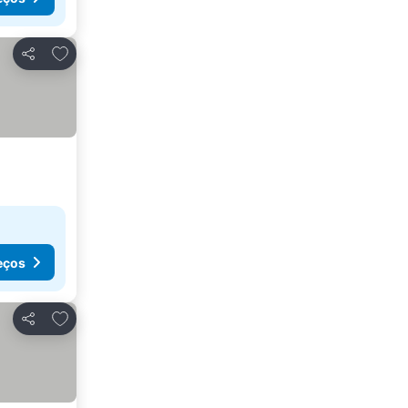
Adicionar aos favoritos
Partilhar
eços
Adicionar aos favoritos
Partilhar