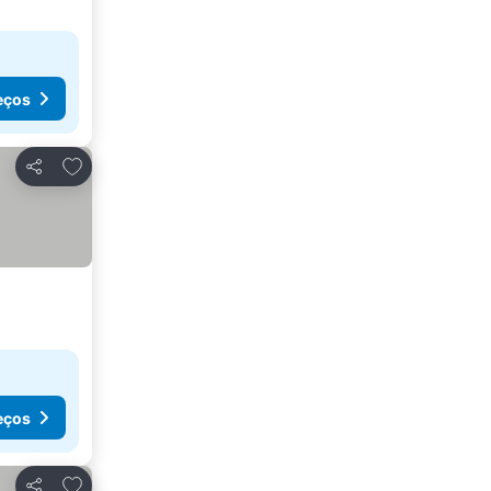
eços
Adicionar aos favoritos
Partilhar
eços
Adicionar aos favoritos