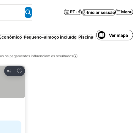
PT · €
Menu
Iniciar sessão
.
Ver mapa
Económico
Pequeno-almoço incluído
Piscina
Estaci
o os pagamentos influenciam os resultados
Adicionar aos favoritos
Partilhar