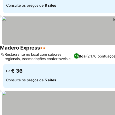
Consulte os preços de
8 sites
Madero Express
2 Estrelas
Ver preços
Restaurante no local com sabores
Boa
(2.176 pontuaçõe
7,5
regionais, Acomodações confortáveis e
Ver preços
limpas
€ 36
De
Consulte os preços de
5 sites