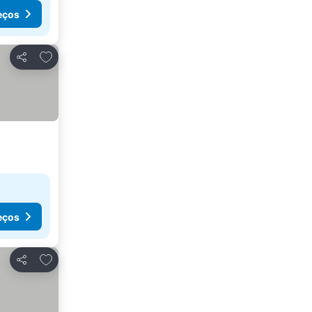
eços
Adicionar aos favoritos
Partilhar
eços
Adicionar aos favoritos
Partilhar