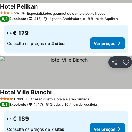
Hotel Pelikan
Hotel
Especialidades gourmet de carne e peixe fresco
3 Estrelas
8,8
Excelente
415
Lignano Sabbiadoro, a 18.8 km de Aquileia
€ 179
De
Consulte os preços de
2 sites
Ver preços
Partilhar
Ad
Hotel Ville Bianchi
Hotel
Acesso direto à praia e área privada
4 Estrelas
8,5
Excelente
1.117
Grado, a 10.4 km de Aquileia
€ 189
De
Consulte os preços de
7 sites
Ver preços