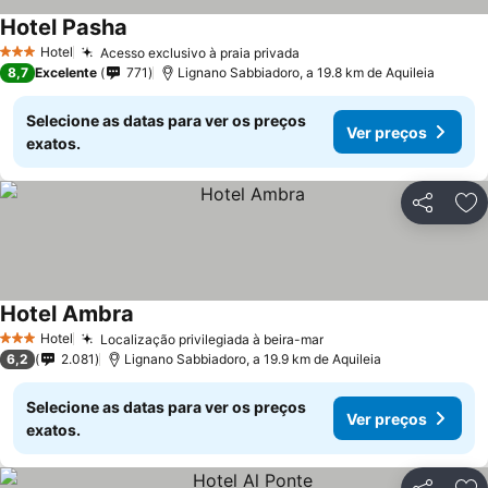
Hotel Pasha
Hotel
Acesso exclusivo à praia privada
3 Estrelas
8,7
Excelente
771
Lignano Sabbiadoro, a 19.8 km de Aquileia
Selecione as datas para ver os preços
Ver preços
exatos.
Partilhar
Ad
Hotel Ambra
Hotel
Localização privilegiada à beira-mar
3 Estrelas
6,2
2.081
Lignano Sabbiadoro, a 19.9 km de Aquileia
Selecione as datas para ver os preços
Ver preços
exatos.