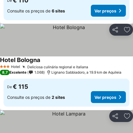
€ 110
De
Consulte os preços de
6 sites
Ver preços
Partilhar
Ad
Hotel Bologna
Hotel
Deliciosa culinária regional e italiana
3 Estrelas
8,7
Excelente
1.068
Lignano Sabbiadoro, a 19.9 km de Aquileia
€ 115
De
Consulte os preços de
2 sites
Ver preços
Partilhar
Ad