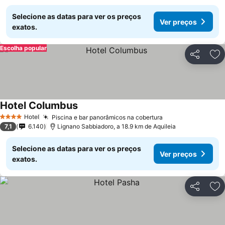
Selecione as datas para ver os preços
Ver preços
exatos.
Escolha popular
Partilhar
Ad
Hotel Columbus
Hotel
Piscina e bar panorâmicos na cobertura
4 Estrelas
7,1
6.140
Lignano Sabbiadoro, a 18.9 km de Aquileia
Selecione as datas para ver os preços
Ver preços
exatos.
Partilhar
Ad