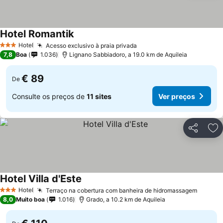
Hotel Romantik
Hotel
Acesso exclusivo à praia privada
3 Estrelas
7,8
Boa
1.036
Lignano Sabbiadoro, a 19.0 km de Aquileia
€ 89
De
Consulte os preços de
11 sites
Ver preços
Partilhar
Ad
Hotel Villa d'Este
Hotel
Terraço na cobertura com banheira de hidromassagem
3 Estrelas
8,0
Muito boa
1.016
Grado, a 10.2 km de Aquileia