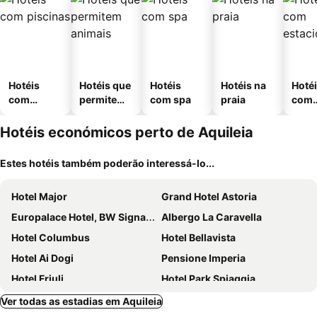
Hotéis
Hotéis que
Hotéis
Hotéis na
Hoté
com
permitem
com spa
praia
com
piscinas
animais
esta
ment
Hotéis económicos perto de Aquileia
Estes hotéis também poderão interessá-lo...
Hotel Major
Grand Hotel Astoria
Europalace Hotel, BW Signature Collection
Albergo La Caravella
Hotel Columbus
Hotel Bellavista
Hotel Ai Dogi
Pensione Imperia
Hotel Friuli
Hotel Park Spiaggia
Ca' Laguna
Hotel Romantik
Ver todas as estadias em Aquileia