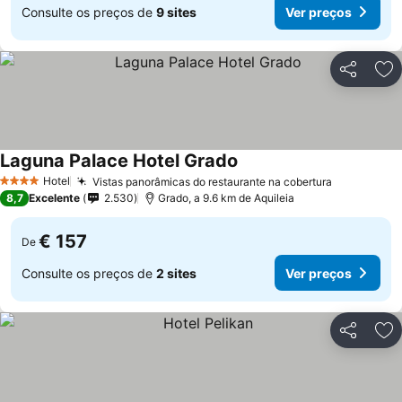
Consulte os preços de
9 sites
Ver preços
Partilhar
Ad
Laguna Palace Hotel Grado
Hotel
Vistas panorâmicas do restaurante na cobertura
4 Estrelas
8,7
Excelente
2.530
Grado, a 9.6 km de Aquileia
€ 157
De
Consulte os preços de
2 sites
Ver preços
Partilhar
Ad