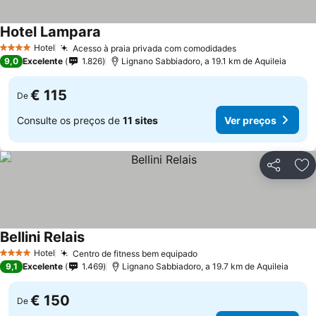
Hotel Lampara
Hotel
Acesso à praia privada com comodidades
4 Estrelas
9,0
Excelente
1.826
Lignano Sabbiadoro, a 19.1 km de Aquileia
€ 115
De
Consulte os preços de
11 sites
Ver preços
Partilhar
Ad
Bellini Relais
Hotel
Centro de fitness bem equipado
4 Estrelas
9,1
Excelente
1.469
Lignano Sabbiadoro, a 19.7 km de Aquileia
€ 150
De