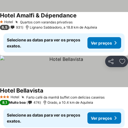
Hotel Amalfi & Dépendance
Hotel
Quartos com varandas privativas
1 Estrelas
6,5
931
Lignano Sabbiadoro, a 18.8 km de Aquileia
Selecione as datas para ver os preços
Ver preços
exatos.
Partilhar
Ad
Hotel Bellavista
Hotel
Farto café da manhã buffet com delícias caseiras
3 Estrelas
8,1
Muito boa
474
Grado, a 10.4 km de Aquileia
Selecione as datas para ver os preços
Ver preços
exatos.