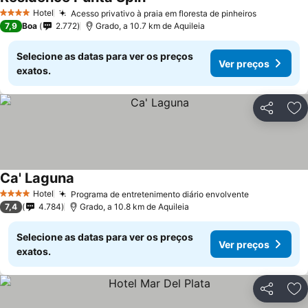
Hotel
Acesso privativo à praia em floresta de pinheiros
4 Estrelas
7,9
Boa
2.772
Grado, a 10.7 km de Aquileia
Selecione as datas para ver os preços
Ver preços
exatos.
Partilhar
Ad
Ca' Laguna
Hotel
Programa de entretenimento diário envolvente
4 Estrelas
7,4
4.784
Grado, a 10.8 km de Aquileia
Selecione as datas para ver os preços
Ver preços
exatos.
Partilhar
Ad