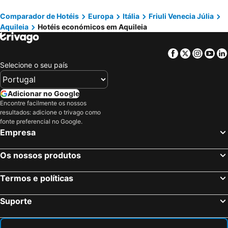
Hotel Patriarchi
Attianese Hotel Restaurant
Comparador de Hotéis
Europa
Itália
Friuli Venecia Júlia
Hotel Villa d'Este
Aparthotel Touring
Aquileia
Hotéis económicos em Aquileia
Hotel Argentina
Isola della Cona - Riserva naturale Foce dell'Isonzo
Villaggio Turistico Europa
Hotel Ai Pini
Facebook
Twitter
Insta
Yo
Sam Hotel
Hotel Excelsior
Selecione o seu país
HR Hotel Piazza della Repubblica
Hotel Franz
Hotel Italia Palace
Columbus Dependance
Adicionar no Google
Encontre facilmente os nossos
Monaco Suites Hotel
Hotel Villa Doimo
resultados: adicione o trivago como
Hotel Myriam
Hotel Tivoli
fonte preferencial no Google.
Empresa
Os nossos produtos
Termos e políticas
Suporte