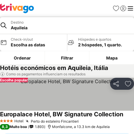
Favoritos
Iniciar
Me
Destino
Aquileia
Check-in/out
Hóspedes e quartos
Escolha as datas
2 hóspedes, 1 quarto.
Ordenar
Filtrar
Mapa
Hotéis económicos em Aquileia, Itália
Como os pagamentos influenciam os resultados
Escolha popular
Partilhar
Ad
Europalace Hotel, BW Signature Collection
Hotel
Perto do estaleiro Fincantieri
4 Estrelas
8,3
Muito boa
1.893
Monfalcone, a 13.3 km de Aquileia