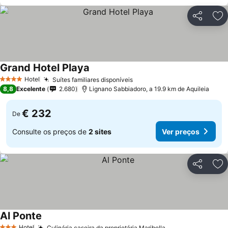
Partilhar
Ad
Grand Hotel Playa
Hotel
Suítes familiares disponíveis
4 Estrelas
8,8
Excelente
2.680
Lignano Sabbiadoro, a 19.9 km de Aquileia
€ 232
De
Consulte os preços de
2 sites
Ver preços
Partilhar
Ad
Al Ponte
Hotel
Culinária caseira da proprietária Maribella