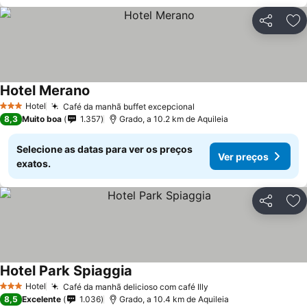
Partilhar
Ad
Hotel Merano
Hotel
Café da manhã buffet excepcional
3 Estrelas
8,3
Muito boa
1.357
Grado, a 10.2 km de Aquileia
Selecione as datas para ver os preços
Ver preços
exatos.
Partilhar
Ad
Hotel Park Spiaggia
Hotel
Café da manhã delicioso com café Illy
3 Estrelas
8,5
Excelente
1.036
Grado, a 10.4 km de Aquileia