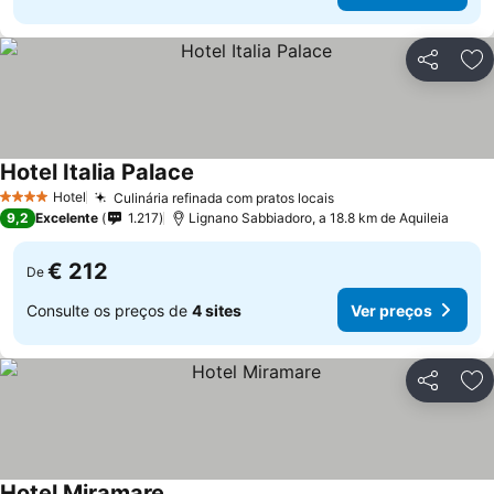
Partilhar
Ad
Hotel Italia Palace
Hotel
Culinária refinada com pratos locais
4 Estrelas
9,2
Excelente
1.217
Lignano Sabbiadoro, a 18.8 km de Aquileia
€ 212
De
Consulte os preços de
4 sites
Ver preços
Partilhar
Ad
Hotel Miramare