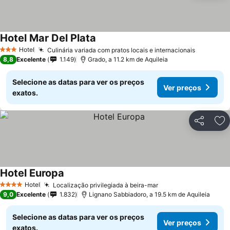
Hotel Mar Del Plata
Hotel
Culinária variada com pratos locais e internacionais
3 Estrelas
8,8
Excelente
1.149
Grado, a 11.2 km de Aquileia
Selecione as datas para ver os preços
Ver preços
exatos.
Partilhar
Ad
Hotel Europa
Hotel
Localização privilegiada à beira-mar
4 Estrelas
9,0
Excelente
1.832
Lignano Sabbiadoro, a 19.5 km de Aquileia
Selecione as datas para ver os preços
Ver preços
exatos.