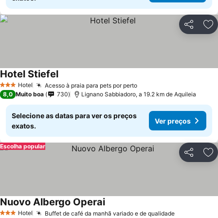
Partilhar
Ad
Hotel Stiefel
Hotel
Acesso à praia para pets por perto
3 Estrelas
8,0
Muito boa
730
Lignano Sabbiadoro, a 19.2 km de Aquileia
Selecione as datas para ver os preços
Ver preços
exatos.
Escolha popular
Partilhar
Ad
Nuovo Albergo Operai
Hotel
Buffet de café da manhã variado e de qualidade
3 Estrelas