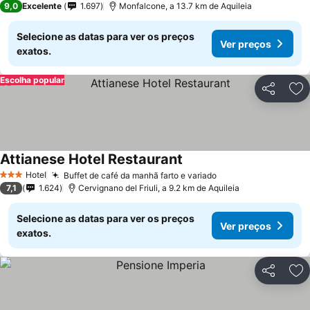
9,0
Excelente
1.697
Monfalcone, a 13.7 km de Aquileia
Selecione as datas para ver os preços
Ver preços
exatos.
Escolha popular
Partilhar
Ad
Attianese Hotel Restaurant
Hotel
Buffet de café da manhã farto e variado
3 Estrelas
7,1
1.624
Cervignano del Friuli, a 9.2 km de Aquileia
Selecione as datas para ver os preços
Ver preços
exatos.
Partilhar
Ad