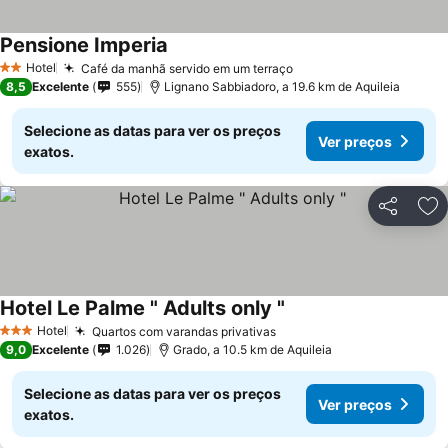
Pensione Imperia
Hotel
Café da manhã servido em um terraço
2 Estrelas
8,5
Excelente
555
Lignano Sabbiadoro, a 19.6 km de Aquileia
Selecione as datas para ver os preços
Ver preços
exatos.
Partilhar
Ad
Hotel Le Palme " Adults only "
Hotel
Quartos com varandas privativas
3 Estrelas
9,0
Excelente
1.026
Grado, a 10.5 km de Aquileia
Selecione as datas para ver os preços
Ver preços
exatos.