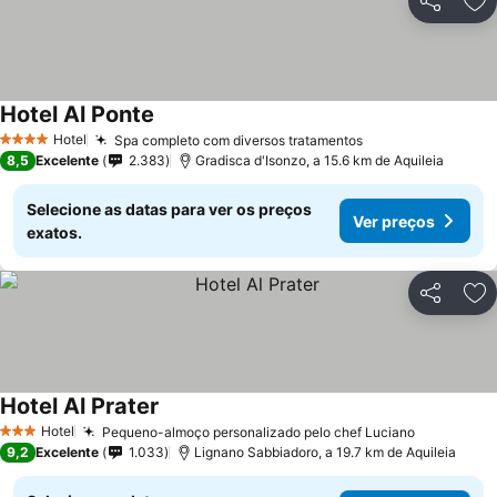
Partilhar
Ad
Hotel Al Ponte
Hotel
Spa completo com diversos tratamentos
4 Estrelas
8,5
Excelente
2.383
Gradisca d'Isonzo, a 15.6 km de Aquileia
Selecione as datas para ver os preços
Ver preços
exatos.
Partilhar
Ad
Hotel Al Prater
Hotel
Pequeno-almoço personalizado pelo chef Luciano
3 Estrelas
9,2
Excelente
1.033
Lignano Sabbiadoro, a 19.7 km de Aquileia