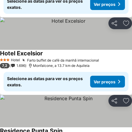
Selecione as datas para ver os preços
Ver preços
exatos.
Partilhar
Ad
Hotel Excelsior
Hotel
Farto buffet de café da manhã internacional
3 Estrelas
7,2
1.696
Monfalcone, a 13.7 km de Aquileia
Selecione as datas para ver os preços
Ver preços
exatos.
Partilhar
Ad
Residence Punta Spin