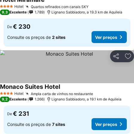
Hotel
Quartos refinados com canais SKY
4 Estrelas
9,3
Excelente
1.789
Lignano Sabbiadoro, a 19.3 km de Aquileia
€ 230
De
Consulte os preços de
2 sites
Ver preços
Partilhar
Ad
Monaco Suites Hotel
Hotel
Ampla carta de vinhos no restaurante
4 Estrelas
9,2
Excelente
1.266
Lignano Sabbiadoro, a 19.1 km de Aquileia
€ 231
De
Consulte os preços de
7 sites
Ver preços