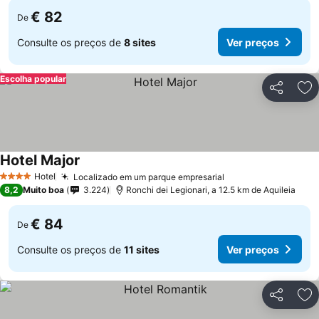
€ 82
De
Consulte os preços de
8 sites
Ver preços
Escolha popular
Partilhar
Ad
Hotel Major
Hotel
Localizado em um parque empresarial
4 Estrelas
8,2
Muito boa
3.224
Ronchi dei Legionari, a 12.5 km de Aquileia
€ 84
De
Consulte os preços de
11 sites
Ver preços
Partilhar
Ad