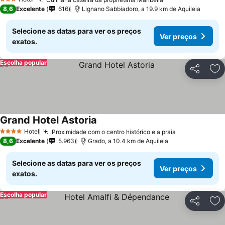
3 Estrelas
8,6
Excelente
616
Lignano Sabbiadoro, a 19.9 km de Aquileia
Selecione as datas para ver os preços
Ver preços
exatos.
Escolha popular
Partilhar
Ad
Grand Hotel Astoria
Hotel
Proximidade com o centro histórico e a praia
4 Estrelas
8,6
Excelente
5.963
Grado, a 10.4 km de Aquileia
Selecione as datas para ver os preços
Ver preços
exatos.
Escolha popular
Partilhar
Ad