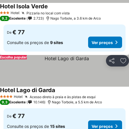
Hotel Isola Verde
Hotel
Pizzaria no local com vista
3 Estrelas
9,2
Excelente
2.723
Nago Torbole, a 3.6 km de Arco
€ 77
De
Consulte os preços de
9 sites
Ver preços
Escolha popular
Partilhar
Ad
Hotel Lago di Garda
Hotel
Acesso direto à praia e às pistas de esqui
4 Estrelas
9,3
Excelente
10.146
Nago Torbole, a 5.5 km de Arco
€ 77
De
Consulte os preços de
15 sites
Ver preços