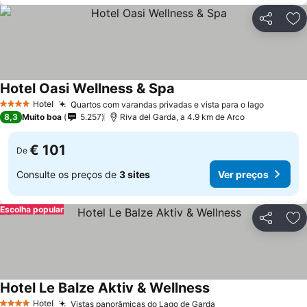
Partilhar
Ad
Hotel Oasi Wellness & Spa
Hotel
Quartos com varandas privadas e vista para o lago
4 Estrelas
8,3
Muito boa
5.257
Riva del Garda, a 4.9 km de Arco
€ 101
De
Consulte os preços de
3 sites
Ver preços
Escolha popular
Partilhar
Ad
Hotel Le Balze Aktiv & Wellness
Hotel
Vistas panorâmicas do Lago de Garda