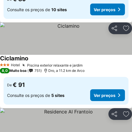
Consulte os preços de
10 sites
Ver preços
Partilhar
Ad
Ciclamino
Hotel
Piscina exterior relaxante e jardim
3 Estrelas
8,0
Muito boa
751
Dro, a 11.2 km de Arco
€ 91
De
Consulte os preços de
5 sites
Ver preços
Partilhar
Ad