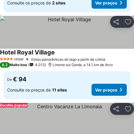
Consulte os preços de
2 sites
Ver preços
Partilhar
Ad
Hotel Royal Village
Hotel
Vistas panorâmicas do lago a partir da colina
4 Estrelas
8,2
Muito boa
4.012
Limone sul Garda, a 14.1 km de Arco
€ 94
De
Consulte os preços de
11 sites
Ver preços
Escolha popular
Partilhar
Ad