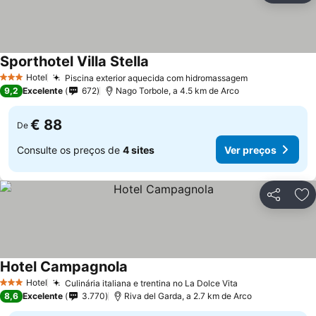
Sporthotel Villa Stella
Hotel
Piscina exterior aquecida com hidromassagem
3 Estrelas
9,2
Excelente
672
Nago Torbole, a 4.5 km de Arco
€ 88
De
Consulte os preços de
4 sites
Ver preços
Partilhar
Ad
Hotel Campagnola
Hotel
Culinária italiana e trentina no La Dolce Vita
3 Estrelas
8,6
Excelente
3.770
Riva del Garda, a 2.7 km de Arco