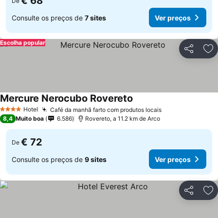
€ 68
De
Consulte os preços de
7 sites
Ver preços
Escolha popular
Partilhar
Ad
Mercure Nerocubo Rovereto
Hotel
Café da manhã farto com produtos locais
4 Estrelas
8,4
Muito boa
6.586
Rovereto, a 11.2 km de Arco
€ 72
De
Consulte os preços de
9 sites
Ver preços
Partilhar
Ad