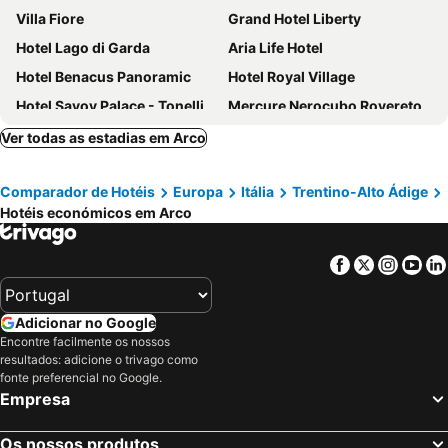
Villa Fiore
Grand Hotel Liberty
Hotel Lago di Garda
Aria Life Hotel
Hotel Benacus Panoramic
Hotel Royal Village
Hotel Savoy Palace - Tonelli Hotels
Mercure Nerocubo Rovereto
Hotel Cristina
Hotel Leonardo Da Vinci
Ver todas as estadias em Arco
Brione Green Resort
Holiday IV Gardan
Comparador de Hotéis
Europa
Itália
Trentino-Alto Ádige
Hotel Garda Bellevue
Hotel Primo
Hotéis económicos em Arco
Parc Hotel Flora
Lake Front Hotel Mirage
Hotel Riviera
Gotì Hotel
Facebook
Twitter
Insta
Yo
Grand Hotel Riva
Aktiv Hotel Eden
Centro Vacanze La Limonaia
Hotel Castell
Adicionar no Google
Hotel Alexander
Hotel Village Bazzanega
Encontre facilmente os nossos
resultados: adicione o trivago como
Hotel Campagnola
Astoria Resort
fonte preferencial no Google.
Hotel Kristal Palace - Tonelli Hotels - Adult Friendly
Lido Palace
Empresa
Hotel Villa Verde
Hotel Chalet Giasenei
Os nossos produtos