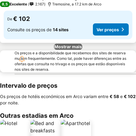
4 Estrelas
8,5
Excelente
2.167
Tremosine, a 17.2 km de Arco
€ 102
De
Consulte os preços de
14 sites
Ver preços
Mostrar mais
Os preços e a disponibilidade que recebemos dos sites de reserva
mudam frequentemente. Como tal, pode haver diferenças entre as
ofertas que consulta no trivago e os preços que estão disponíveis
nos sites de reserva.
Intervalo de preços
Os preços de hotéis económicos em Arco variam entre
‎€ 58
e
‎€ 102
por noite.
Outras estadias em Arco