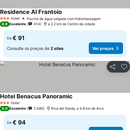
Residence Al Frantoio
Hotel
Piscina de água salgada com hidromassagem
3 Estrelas
8,8
Excelente
414
a 2.2 km de Centro da cidade
€ 91
De
Consulte os preços de
2 sites
Ver preços
Partilhar
Ad
Hotel Benacus Panoramic
Hotel
3 Estrelas
9,0
Excelente
2.480
Riva del Garda, a 4.8 km de Arco
€ 94
De