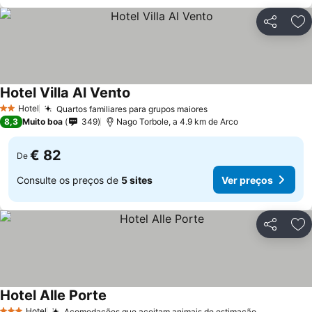
Partilhar
Ad
Hotel Villa Al Vento
Hotel
Quartos familiares para grupos maiores
2 Estrelas
8,3
Muito boa
349
Nago Torbole, a 4.9 km de Arco
€ 82
De
Consulte os preços de
5 sites
Ver preços
Partilhar
Ad
Hotel Alle Porte
Hotel
Acomodações que aceitam animais de estimação