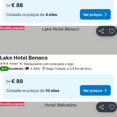
€ 88
De
Consulte os preços de
4 sites
Ver preços
Escolha popular
Partilhar
Ad
Lake Hotel Benaco
Hotel
Restaurante com vista para o lago
3 Estrelas
9,0
Excelente
4.382
Nago Torbole, a 5.5 km de Arco
€ 89
De
Consulte os preços de
10 sites
Ver preços
Escolha popular
Partilhar
Ad