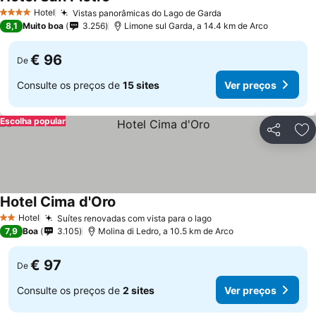
Hotel
Vistas panorâmicas do Lago de Garda
4 Estrelas
8,1
Muito boa
3.256
Limone sul Garda, a 14.4 km de Arco
€ 96
De
Consulte os preços de
15 sites
Ver preços
Escolha popular
Partilhar
Ad
Hotel Cima d'Oro
Hotel
Suítes renovadas com vista para o lago
2 Estrelas
7,9
Boa
3.105
Molina di Ledro, a 10.5 km de Arco
€ 97
De
Consulte os preços de
2 sites
Ver preços