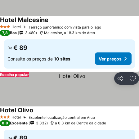
Hotel Malcesine
Hotel
Terraço panorâmico com vista para o lago
3 Estrelas
7,8
Boa
3.480
Malcesine, a 18.3 km de Arco
€ 89
De
Consulte os preços de
10 sites
Ver preços
Escolha popular
Partilhar
Ad
Hotel Olivo
Hotel
Excelente localização central em Arco
3 Estrelas
8,8
Excelente
3.332
a 0.3 km de Centro da cidade
€ 89
De