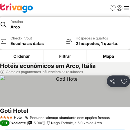
Favoritos
Iniciar
Me
Destino
Arco
Check-in/out
Hóspedes e quartos
Escolha as datas
2 hóspedes, 1 quarto.
Ordenar
Filtrar
Mapa
Hotéis económicos em Arco, Itália
Como os pagamentos influenciam os resultados
Partilhar
Ad
Gotì Hotel
Hotel
Pequeno-almoço abundante com opções frescas
4 Estrelas
9,1
Excelente
5.008
Nago Torbole, a 5.0 km de Arco