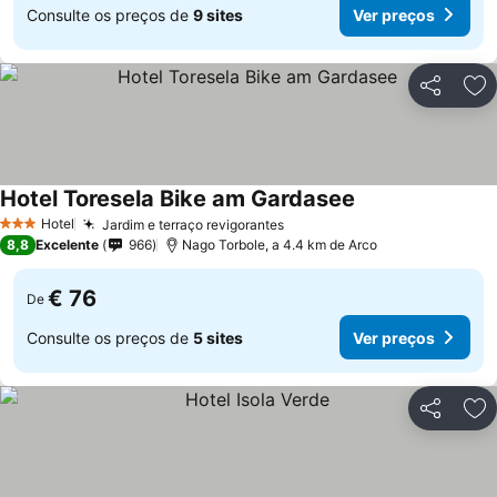
Consulte os preços de
9 sites
Ver preços
Partilhar
Ad
Hotel Toresela Bike am Gardasee
Hotel
Jardim e terraço revigorantes
3 Estrelas
8,8
Excelente
966
Nago Torbole, a 4.4 km de Arco
€ 76
De
Consulte os preços de
5 sites
Ver preços
Partilhar
Ad