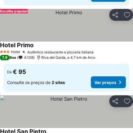
Escolha popular
Partilhar
Ad
Hotel Primo
Hotel
Autêntico restaurante e pizzaria italiana
3 Estrelas
7,9
Boa
4.108
Riva del Garda, a 4.7 km de Arco
€ 95
De
Consulte os preços de
2 sites
Ver preços
Partilhar
Ad
Hotel San Pietro