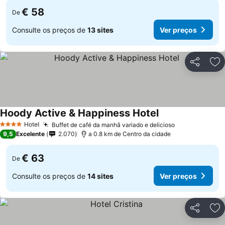
€ 58
De
Consulte os preços de
13 sites
Ver preços
Partilhar
Ad
Hoody Active & Happiness Hotel
Hotel
Buffet de café da manhã variado e delicioso
4 Estrelas
9,5
Excelente
2.070
a 0.8 km de Centro da cidade
€ 63
De
Consulte os preços de
14 sites
Ver preços
Partilhar
Ad