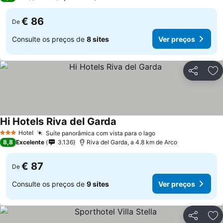
€ 86
De
Consulte os preços de
8 sites
Ver preços
Partilhar
Ad
Hi Hotels Riva del Garda
Hotel
Suíte panorâmica com vista para o lago
3 Estrelas
8,8
Excelente
3.136
Riva del Garda, a 4.8 km de Arco
€ 87
De
Consulte os preços de
9 sites
Ver preços
Partilhar
Ad