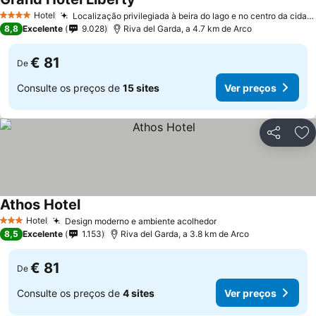
Hotel
Localização privilegiada à beira do lago e no centro da cidade
4 Estrelas
8,8
Excelente
9.028
Riva del Garda, a 4.7 km de Arco
€ 81
De
Consulte os preços de
15 sites
Ver preços
Partilhar
Ad
Athos Hotel
Hotel
Design moderno e ambiente acolhedor
3 Estrelas
8,5
Excelente
1.153
Riva del Garda, a 3.8 km de Arco
€ 81
De
Consulte os preços de
4 sites
Ver preços