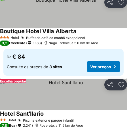
Partilhar
Ad
Boutique Hotel Villa Alberta
Hotel
Buffet de café da manhã excepcional
3 Estrelas
9,2
Excelente
1.183
Nago Torbole, a 5.0 km de Arco
€ 84
De
Consulte os preços de
3 sites
Ver preços
Escolha popular
Partilhar
Ad
Hotel Sant'Ilario
Hotel
Piscina exterior e parque infantil
2 Estrelas
7,8
Boa
2.241
Rovereto, a 11.9 km de Arco