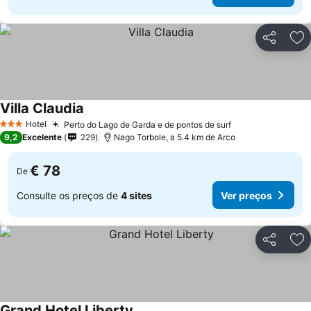
Partilhar
Ad
Villa Claudia
Hotel
Perto do Lago de Garda e de pontos de surf
3 Estrelas
9,2
Excelente
229
Nago Torbole, a 5.4 km de Arco
€ 78
De
Consulte os preços de
4 sites
Ver preços
Partilhar
Ad
Grand Hotel Liberty