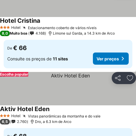
Hotel Cristina
Hotel
Estacionamento coberto de vários níveis
3 Estrelas
8,0
Muito boa
4.168
Limone sul Garda, a 14.3 km de Arco
€ 66
De
Consulte os preços de
11 sites
Ver preços
Escolha popular
Partilhar
Ad
Aktiv Hotel Eden
Hotel
Vistas panorâmicas da montanha e do vale
3 Estrelas
6,5
2.760
Dro, a 6.3 km de Arco