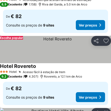
3 Estrelas
8,9
Excelente
1.158
Riva del Garda, a 5.0 km de Arco
€ 82
De
Consulte os preços de
9 sites
Ver preços
Escolha popular
Partilhar
Ad
Hotel Rovereto
Hotel
Acesso fácil à estação de trem
3 Estrelas
9,2
Excelente
4.307
Rovereto, a 12.1 km de Arco
€ 82
De
Consulte os preços de
9 sites
Ver preços