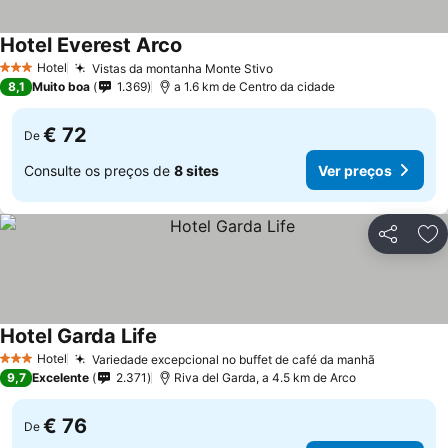
Hotel Everest Arco
Hotel
Vistas da montanha Monte Stivo
3 Estrelas
8,1
Muito boa
1.369
a 1.6 km de Centro da cidade
€ 72
De
Consulte os preços de
8 sites
Ver preços
Partilhar
Ad
Hotel Garda Life
Hotel
Variedade excepcional no buffet de café da manhã
3 Estrelas
9,7
Excelente
2.371
Riva del Garda, a 4.5 km de Arco
€ 76
De