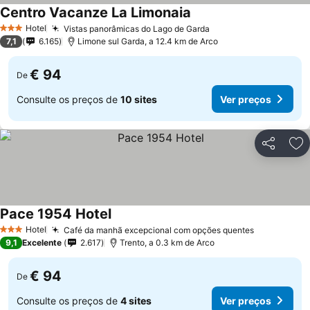
Centro Vacanze La Limonaia
Hotel
Vistas panorâmicas do Lago de Garda
3 Estrelas
7,1
6.165
Limone sul Garda, a 12.4 km de Arco
€ 94
De
Consulte os preços de
10 sites
Ver preços
Partilhar
Ad
Pace 1954 Hotel
Hotel
Café da manhã excepcional com opções quentes
3 Estrelas
9,1
Excelente
2.617
Trento, a 0.3 km de Arco
€ 94
De
Consulte os preços de
4 sites
Ver preços