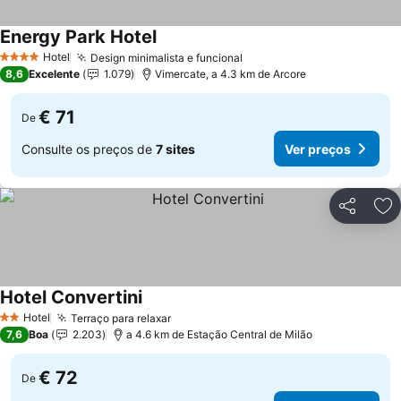
Energy Park Hotel
Hotel
Design minimalista e funcional
4 Estrelas
8,6
Excelente
1.079
Vimercate, a 4.3 km de Arcore
€ 71
De
Consulte os preços de
7 sites
Ver preços
Partilhar
Ad
Hotel Convertini
Hotel
Terraço para relaxar
2 Estrelas
7,6
Boa
2.203
a 4.6 km de Estação Central de Milão
€ 72
De