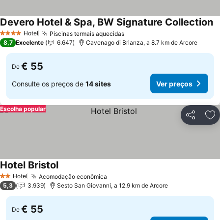
Devero Hotel & Spa, BW Signature Collection
Hotel
Piscinas termais aquecidas
4 Estrelas
8,7
Excelente
6.647
Cavenago di Brianza, a 8.7 km de Arcore
€ 55
De
Consulte os preços de
14 sites
Ver preços
Escolha popular
Partilhar
Ad
Hotel Bristol
Hotel
Acomodação econômica
2 Estrelas
5,3
3.939
Sesto San Giovanni, a 12.9 km de Arcore
€ 55
De