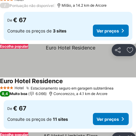
4 Estrelas
/
Milão, a 14.2 km de Arcore
Pontuação não disponível
€ 67
De
Consulte os preços de
3 sites
Ver preços
Escolha popular
Partilhar
Ad
Euro Hotel Residence
Hotel
Estacionamento seguro em garagem subterrânea
4 Estrelas
8,4
Muito boa
6.066
Concorezzo, a 4.1 km de Arcore
€ 67
De
Consulte os preços de
11 sites
Ver preços
Escolha popular