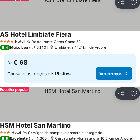
Partilhar
Ad
AS Hotel Limbiate Fiera
Hotel
Restaurante Corso Como 52
4 Estrelas
8,4
Muito boa
8.140
Limbiate, a 14.7 km de Arcore
€ 68
De
Consulte os preços de
15 sites
Ver preços
Escolha popular
Partilhar
Ad
HSM Hotel San Martino
Hotel
Serviços de complexo comercial integrado
3 Estrelas
8,8
Excelente
4.368
Garbagnate Monastero, a 16.3 km de Arcore