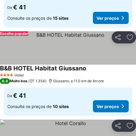
€ 41
De
Consulte os preços de
15 sites
Ver preços
Escolha popular
Partilhar
Ad
B&B HOTEL Habitat Giussano
Hotel
4 Estrelas
8,4
Muito boa
1.354
Giussano, a 11.0 km de Arcore
€ 41
De
Consulte os preços de
10 sites
Ver preços
Partilhar
Ad