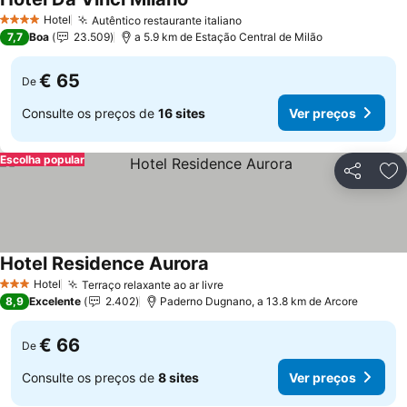
Hotel
Autêntico restaurante italiano
4 Estrelas
7,7
Boa
23.509
a 5.9 km de Estação Central de Milão
€ 65
De
Consulte os preços de
16 sites
Ver preços
Escolha popular
Partilhar
Ad
Hotel Residence Aurora
Hotel
Terraço relaxante ao ar livre
3 Estrelas
8,9
Excelente
2.402
Paderno Dugnano, a 13.8 km de Arcore
€ 66
De
Consulte os preços de
8 sites
Ver preços