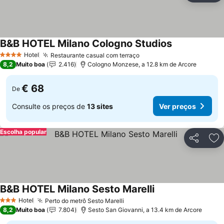
B&B HOTEL Milano Cologno Studios
Hotel
Restaurante casual com terraço
4 Estrelas
8,2
Muito boa
2.416
Cologno Monzese, a 12.8 km de Arcore
€ 68
De
Consulte os preços de
13 sites
Ver preços
Escolha popular
Partilhar
Ad
B&B HOTEL Milano Sesto Marelli
Hotel
Perto do metrô Sesto Marelli
3 Estrelas
8,2
Muito boa
7.804
Sesto San Giovanni, a 13.4 km de Arcore