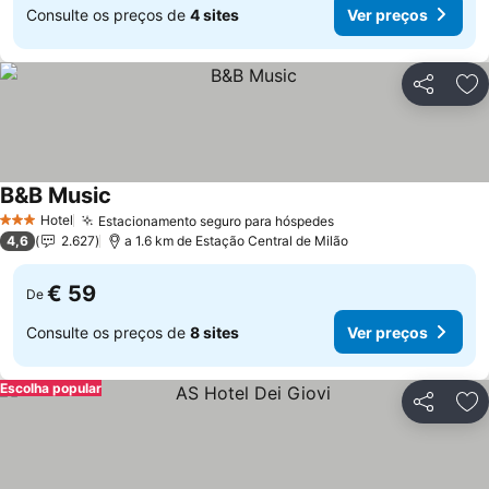
Consulte os preços de
4 sites
Ver preços
Partilhar
Ad
B&B Music
Hotel
Estacionamento seguro para hóspedes
3 Estrelas
4,6
2.627
a 1.6 km de Estação Central de Milão
€ 59
De
Consulte os preços de
8 sites
Ver preços
Escolha popular
Partilhar
Ad