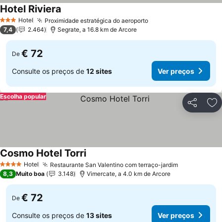
Hotel Riviera
Hotel
Proximidade estratégica do aeroporto
3 Estrelas
7,4
2.464
Segrate, a 16.8 km de Arcore
€ 72
De
Consulte os preços de
12 sites
Ver preços
Escolha popular
Partilhar
Ad
Cosmo Hotel Torri
Hotel
Restaurante San Valentino com terraço-jardim
4 Estrelas
8,3
Muito boa
3.148
Vimercate, a 4.0 km de Arcore
€ 72
De
Consulte os preços de
13 sites
Ver preços