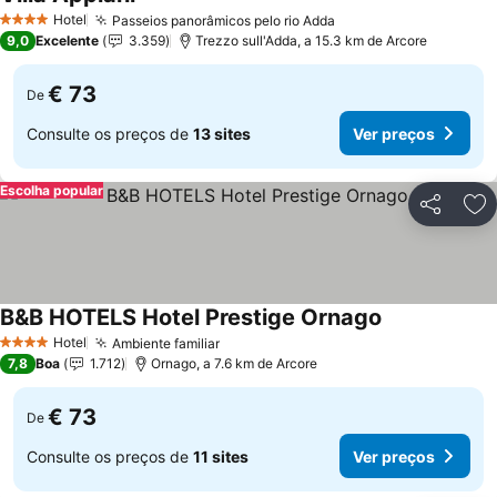
Hotel
Passeios panorâmicos pelo rio Adda
4 Estrelas
9,0
Excelente
3.359
Trezzo sull'Adda, a 15.3 km de Arcore
€ 73
De
Consulte os preços de
13 sites
Ver preços
Escolha popular
Partilhar
Ad
B&B HOTELS Hotel Prestige Ornago
Hotel
Ambiente familiar
4 Estrelas
7,8
Boa
1.712
Ornago, a 7.6 km de Arcore
€ 73
De
Consulte os preços de
11 sites
Ver preços