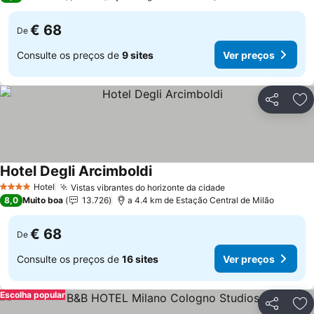
€ 68
De
Consulte os preços de
9 sites
Ver preços
Partilhar
Ad
Hotel Degli Arcimboldi
Hotel
Vistas vibrantes do horizonte da cidade
4 Estrelas
8,0
Muito boa
13.726
a 4.4 km de Estação Central de Milão
€ 68
De
Consulte os preços de
16 sites
Ver preços
Escolha popular
Partilhar
Ad