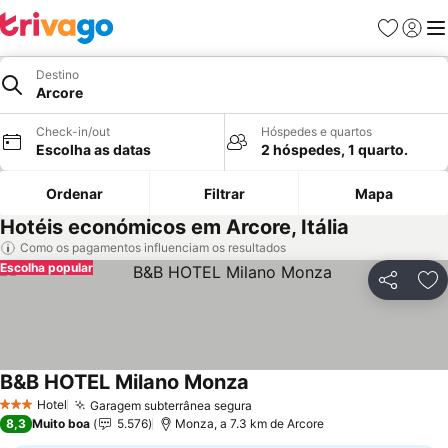
Favoritos
Iniciar
Me
Destino
Arcore
Check-in/out
Hóspedes e quartos
Escolha as datas
2 hóspedes, 1 quarto.
Ordenar
Filtrar
Mapa
Hotéis económicos em Arcore, Itália
Como os pagamentos influenciam os resultados
Escolha popular
Partilhar
Ad
B&B HOTEL Milano Monza
Hotel
Garagem subterrânea segura
3 Estrelas
8,3
Muito boa
5.576
Monza, a 7.3 km de Arcore