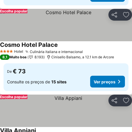
Escolha popular
Partilhar
Ad
Cosmo Hotel Palace
Hotel
Culinária italiana e internacional
4 Estrelas
8,1
Muito boa
8.193
Cinisello Balsamo, a 12.1 km de Arcore
€ 73
De
Consulte os preços de
15 sites
Ver preços
Escolha popular
Partilhar
Ad
Villa Appiani