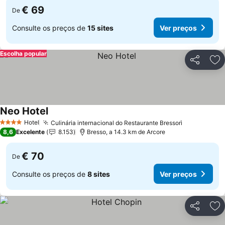
€ 69
De
Consulte os preços de
15 sites
Ver preços
Escolha popular
Partilhar
Ad
Neo Hotel
Hotel
Culinária internacional do Restaurante Bressorì
4 Estrelas
8,6
Excelente
8.153
Bresso, a 14.3 km de Arcore
€ 70
De
Consulte os preços de
8 sites
Ver preços
Partilhar
Ad