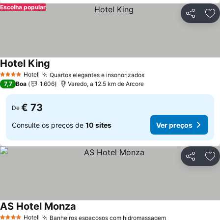
Escolha popular
Partilhar
Ad
Hotel King
Hotel
Quartos elegantes e insonorizados
4 Estrelas
7,7
Boa
1.606
Varedo, a 12.5 km de Arcore
€ 73
De
Consulte os preços de
10 sites
Ver preços
Partilhar
Ad
AS Hotel Monza
Hotel
Banheiros espaçosos com hidromassagem