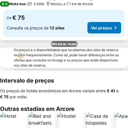
4 Estrelas
8,0
Muito boa
3.069
Monza, a 7.7 km de Arcore
€ 75
De
Consulte os preços de
12 sites
Ver preços
Mostrar mais
Os preços e a disponibilidade que recebemos dos sites de reserva
mudam frequentemente. Como tal, pode haver diferenças entre as
ofertas que consulta no trivago e os preços que estão disponíveis
nos sites de reserva.
Intervalo de preços
Os preços de hotéis económicos em Arcore variam entre
‎€ 41
e
‎€ 75
por noite.
Outras estadias em Arcore