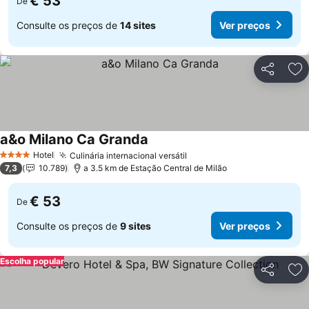
€ 53
De
Consulte os preços de
14 sites
Ver preços
Partilhar
Ad
a&o Milano Ca Granda
Hotel
Culinária internacional versátil
4 Estrelas
7,3
10.789
a 3.5 km de Estação Central de Milão
€ 53
De
Consulte os preços de
9 sites
Ver preços
Escolha popular
Partilhar
Ad