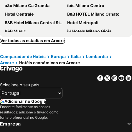
a&o Milano Ca Granda
ibis Milano Centro
Hotel Centrale
B&B HOTEL Milano Ornato
B&B Hotel Milano Central Station
Hotel Metropoli
B&B Music
iH Hotels Milano Gioia
Eurohotel
J24 Hotel Milano
Ver todas as estadias em Arcore
Hotel Berna
Hotel Degli Arcimboldi
Comparador de Hotéis
Europa
Itália
Lombardia
43 Station Hotel
iH Hotels Milano ApartHotel Argonne Park
Arcore
Hotéis económicos em Arcore
Hotel Mayorca
Doria Grand Hotel
Golden Milano Hotel
IH Hotels Milano Centrale
Facebook
Twitter
Insta
Yo
NH Collection Milano Touring
Acca Palace
Selecione o seu país
ibis Styles Milano Centro
Best Western Hotel Madison
Andreola Central Hotel
Biocity
Adicionar no Google
Encontre facilmente os nossos
The Best Hotel
Casual Eclettico Milano
resultados: adicione o trivago como
Avani Palazzo Moscova Milan Hotel
Hotel Dateo Milano
fonte preferencial no Google.
Empresa
Hotel Stradivari
Spice Milano