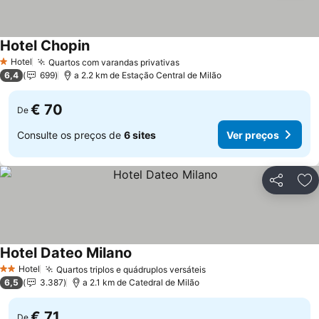
Hotel Chopin
Hotel
Quartos com varandas privativas
1 Estrelas
6,4
699
a 2.2 km de Estação Central de Milão
€ 70
De
Consulte os preços de
6 sites
Ver preços
Partilhar
Ad
Hotel Dateo Milano
Hotel
Quartos triplos e quádruplos versáteis
2 Estrelas
6,5
3.387
a 2.1 km de Catedral de Milão
€ 71
De