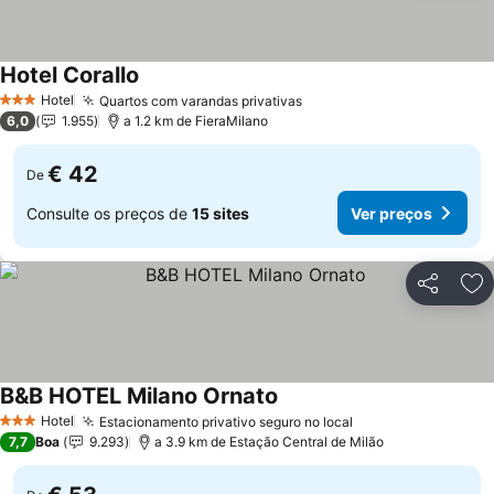
Hotel Corallo
Hotel
Quartos com varandas privativas
3 Estrelas
6,0
1.955
a 1.2 km de FieraMilano
€ 42
De
Consulte os preços de
15 sites
Ver preços
Partilhar
Ad
B&B HOTEL Milano Ornato
Hotel
Estacionamento privativo seguro no local
3 Estrelas
7,7
Boa
9.293
a 3.9 km de Estação Central de Milão