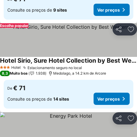
Consulte os preços de
9 sites
Ver preços
Escolha popular
Partilhar
Ad
Hotel Sirio, Sure Hotel Collection by Best Western
Hotel
Estacionamento seguro no local
3 Estrelas
8,3
Muito boa
1.938
Medolago, a 14.2 km de Arcore
€ 71
De
Consulte os preços de
14 sites
Ver preços
Partilhar
Ad