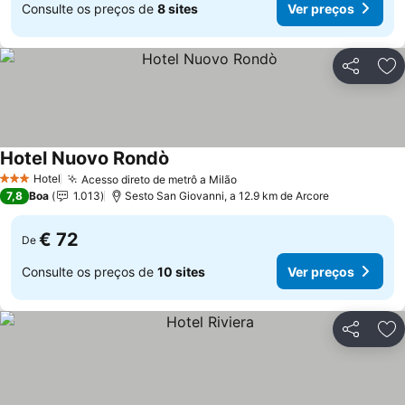
Consulte os preços de
8 sites
Ver preços
Partilhar
Ad
Hotel Nuovo Rondò
Hotel
Acesso direto de metrô a Milão
3 Estrelas
7,8
Boa
1.013
Sesto San Giovanni, a 12.9 km de Arcore
€ 72
De
Consulte os preços de
10 sites
Ver preços
Partilhar
Ad