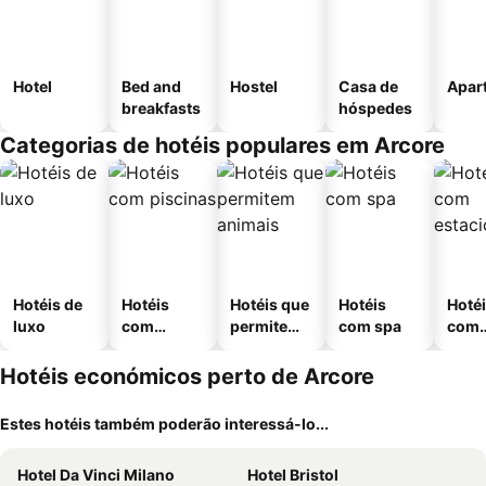
Hotel
Bed and
Hostel
Casa de
Apar
breakfasts
hóspedes
Categorias de hotéis populares em Arcore
Hotéis de
Hotéis
Hotéis que
Hotéis
Hoté
luxo
com
permitem
com spa
com
piscinas
animais
esta
ment
Hotéis económicos perto de Arcore
Estes hotéis também poderão interessá-lo...
Hotel Da Vinci Milano
Hotel Bristol