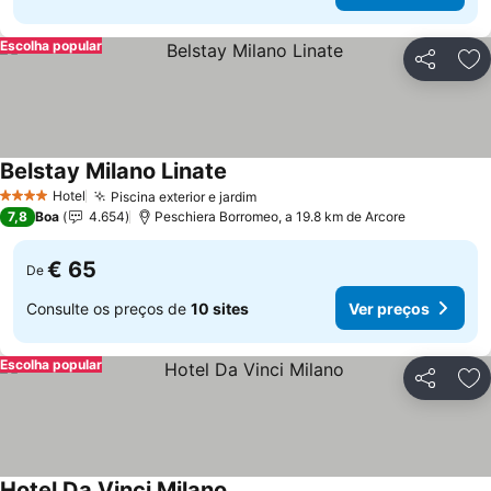
Escolha popular
Partilhar
Ad
Belstay Milano Linate
Hotel
Piscina exterior e jardim
4 Estrelas
7,8
Boa
4.654
Peschiera Borromeo, a 19.8 km de Arcore
€ 65
De
Consulte os preços de
10 sites
Ver preços
Escolha popular
Partilhar
Ad
Hotel Da Vinci Milano