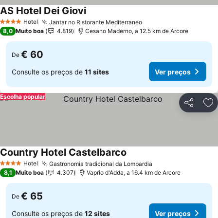
AS Hotel Dei Giovi
Hotel
Jantar no Ristorante Mediterraneo
4 Estrelas
8,0
Muito boa
4.819
Cesano Maderno, a 12.5 km de Arcore
€ 60
De
Consulte os preços de
11 sites
Ver preços
Escolha popular
Partilhar
Ad
Country Hotel Castelbarco
Hotel
Gastronomia tradicional da Lombardia
4 Estrelas
8,1
Muito boa
4.307
Vaprio d'Adda, a 16.4 km de Arcore
€ 65
De
Consulte os preços de
12 sites
Ver preços