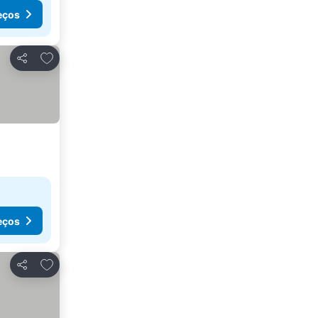
eços
Adicionar aos favoritos
Partilhar
eços
Adicionar aos favoritos
Partilhar