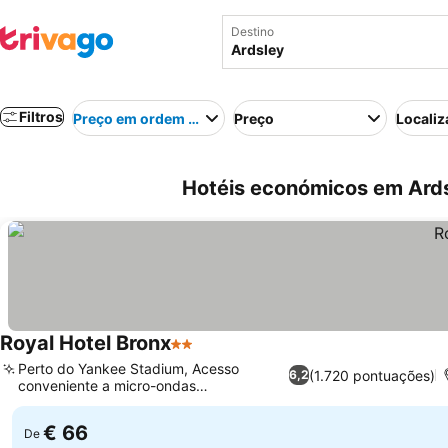
Destino
Filtros
Preço em ordem crescente
Preço
Localiz
Hotéis económicos em Ards
Royal Hotel Bronx
2 Estrelas
Perto do Yankee Stadium, Acesso
(1.720 pontuações)
6,2
conveniente a micro-ondas
compartilhado
€ 66
De