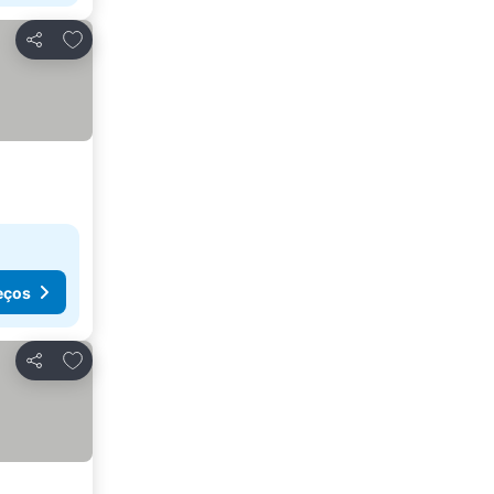
Adicionar aos favoritos
Partilhar
eços
Adicionar aos favoritos
Partilhar