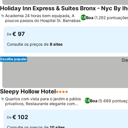
Holiday Inn Express & Suites Bronx - Nyc By I
Academia 24 horas bem equipada, A
Boa
(1.292 pontuaçõe
7,6
poucos passos do Hospital St. Barnabas
€ 97
De
Consulte os preços de
8 sites
Escolha popular
Sleepy Hollow Hotel
4 Estrelas
Quartos com vista para o jardim e pátios
Boa
(5.689 pontuaç
7,6
privativos, Restaurante elegante com
lareira
€ 102
De
Consulte os preços de
10 sites