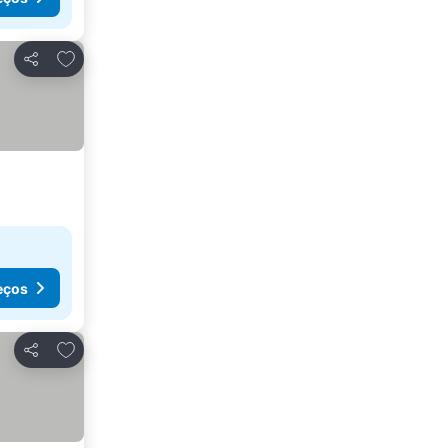
Adicionar aos favoritos
Partilhar
eços
Adicionar aos favoritos
Partilhar