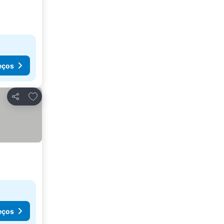
eços
Adicionar aos favoritos
Partilhar
eços