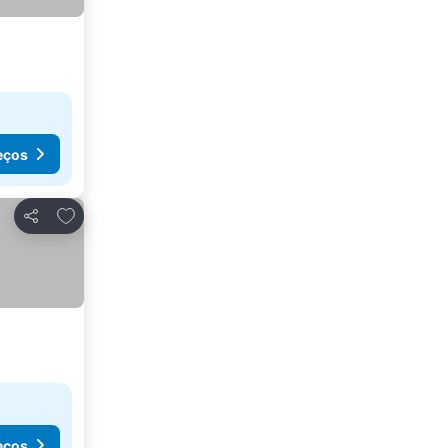
eços
Adicionar aos favoritos
Partilhar
eços