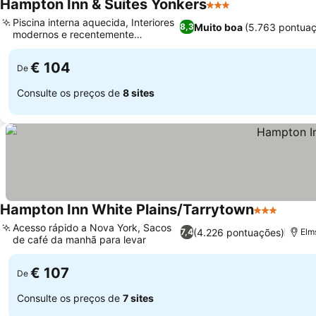
Hampton Inn & Suites Yonkers
3 Estrelas
Piscina interna aquecida, Interiores
Muito boa
(5.763 pontuaç
8,3
modernos e recentemente
renovados
€ 104
De
Consulte os preços de
8 sites
Hampton Inn White Plains/Tarrytown
3 Estrelas
Acesso rápido a Nova York, Sacos
(4.226 pontuações)
7,4
Elm
de café da manhã para levar
€ 107
De
Consulte os preços de
7 sites