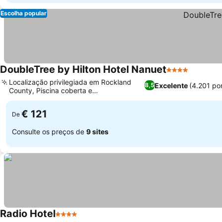
Escolha popular
DoubleTree by Hilton Hotel Nanuet
4 Estrelas
Localização privilegiada em Rockland
Excelente
(4.201 po
8,5
County, Piscina coberta e
hidromassagem relaxante
€ 121
De
Consulte os preços de
9 sites
Radio Hotel
4 Estrelas