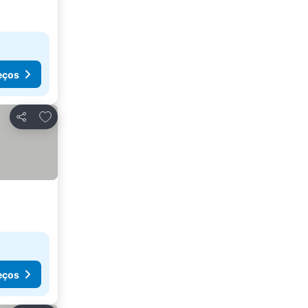
eços
Adicionar aos favoritos
Partilhar
eços