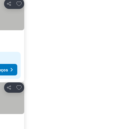
Adicionar aos favoritos
Partilhar
eços
Adicionar aos favoritos
Partilhar