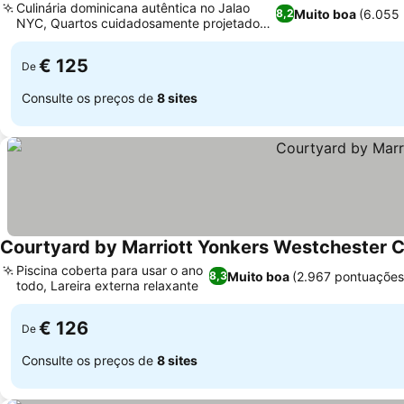
Culinária dominicana autêntica no Jalao
Muito boa
(6.055
8,2
NYC, Quartos cuidadosamente projetados
com toque local
€ 125
De
Consulte os preços de
8 sites
Courtyard by Marriott Yonkers Westchester 
Piscina coberta para usar o ano
Muito boa
(2.967 pontuações
8,3
todo, Lareira externa relaxante
€ 126
De
Consulte os preços de
8 sites