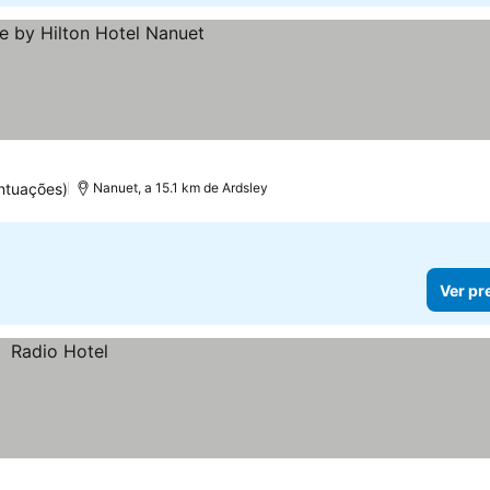
ntuações)
Nanuet, a 15.1 km de Ardsley
Ver pr