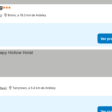
hg
3 Estrelas
s)
Bronx, a 18.3 km de Ardsley
Ver pr
ões)
Tarrytown, a 5.4 km de Ardsley
Ver pr