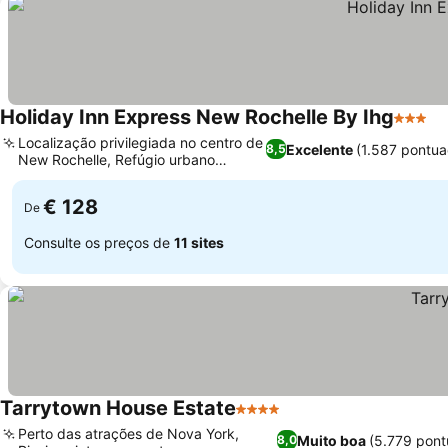
Holiday Inn Express New Rochelle By Ihg
3 Estre
Localização privilegiada no centro de
Excelente
(1.587 pontua
8,5
New Rochelle, Refúgio urbano
tranquilo
€ 128
De
Consulte os preços de
11 sites
Tarrytown House Estate
4 Estrelas
Perto das atrações de Nova York,
Muito boa
(5.779 pont
8,0