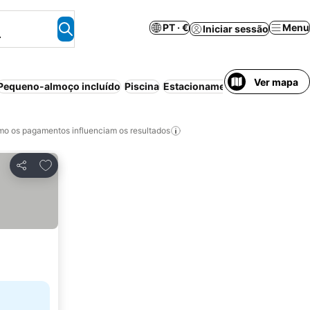
PT · €
Menu
Iniciar sessão
.
Ver mapa
Pequeno-almoço incluído
Piscina
Estacionamento
Cancelamento
o os pagamentos influenciam os resultados
Adicionar aos favoritos
Partilhar