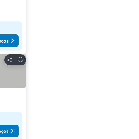
eços
Adicionar aos favoritos
Partilhar
eços