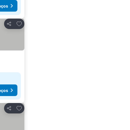
eços
Adicionar aos favoritos
Partilhar
eços
Adicionar aos favoritos
Partilhar