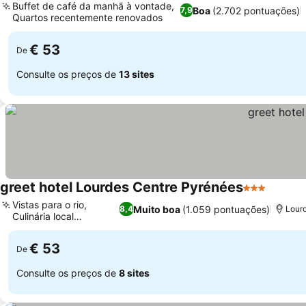
Buffet de café da manhã à vontade,
Boa
(2.702 pontuações)
7,9
Quartos recentemente renovados
€ 53
De
Consulte os preços de
13 sites
greet hotel Lourdes Centre Pyrénées
3 Estrelas
Vistas para o rio,
Muito boa
(1.059 pontuações)
8,4
Lourd
Culinária local
tradicional
€ 53
De
Consulte os preços de
8 sites