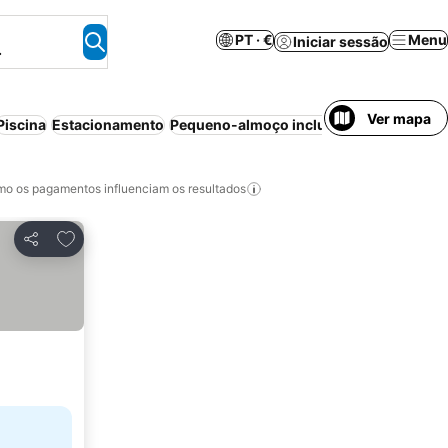
PT · €
Menu
Iniciar sessão
.
Ver mapa
Piscina
Estacionamento
Pequeno-almoço incluído
Aparthotel
Ca
o os pagamentos influenciam os resultados
Adicionar aos favoritos
Partilhar