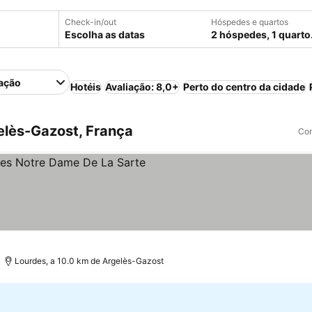
Check-in/out
Hóspedes e quartos
Escolha as datas
2 hóspedes, 1 quarto
ação
Hotéis
Avaliação: 8,0+
Perto do centro da cidade
lès-Gazost, França
Com
las
Lourdes, a 10.0 km de Argelès-Gazost