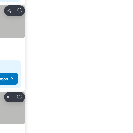
Adicionar aos favoritos
Partilhar
eços
Adicionar aos favoritos
Partilhar