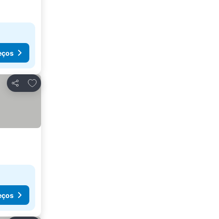
eços
Adicionar aos favoritos
Partilhar
eços