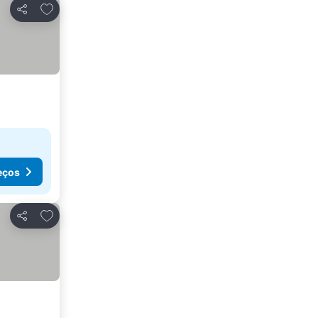
Adicionar aos favoritos
Partilhar
eços
Adicionar aos favoritos
Partilhar