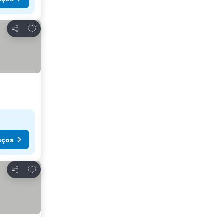
Adicionar aos favoritos
Partilhar
eços
Adicionar aos favoritos
Partilhar