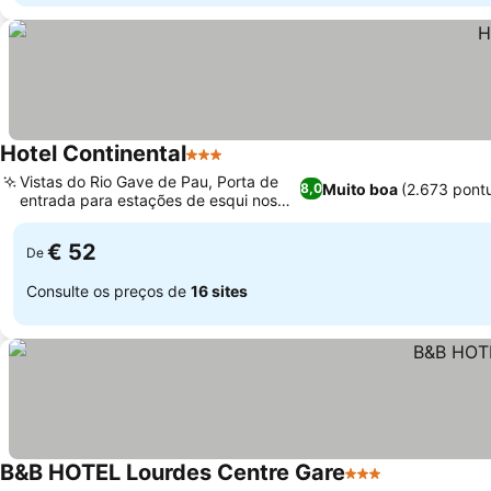
Hotel Continental
3 Estrelas
Vistas do Rio Gave de Pau, Porta de
Muito boa
(2.673 pont
8,0
entrada para estações de esqui nos
Pireneus
€ 52
De
Consulte os preços de
16 sites
B&B HOTEL Lourdes Centre Gare
3 Estrelas