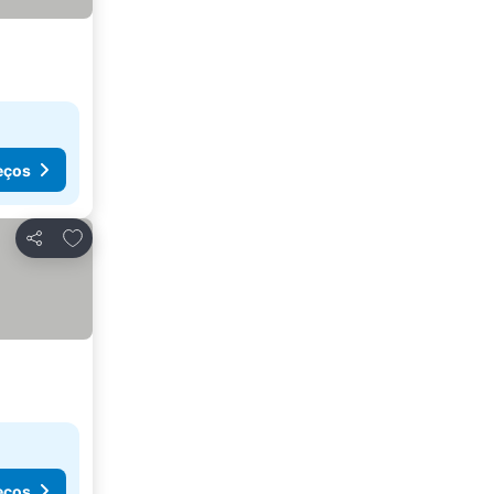
eços
Adicionar aos favoritos
Partilhar
eços