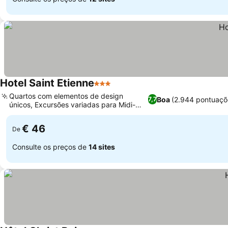
Hotel Saint Etienne
3 Estrelas
Quartos com elementos de design
Boa
(2.944 pontuaçõ
7,7
únicos, Excursões variadas para Midi-
Pyrénées
€ 46
De
Consulte os preços de
14 sites