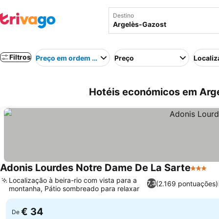
Destino
Filtros
Preço em ordem crescente
Preço
Localiz
Hotéis económicos em Arge
Adonis Lourdes Notre Dame De La Sarte
3 Estre
Localização à beira-rio com vista para a
(2.169 pontuações)
7,3
montanha, Pátio sombreado para relaxar
€ 34
De