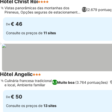
Hôtel Christ Roi
4 Estrelas
Vistas panorâmicas das montanhas dos
(2.679 pontuaç
7,3
Pireneus, Opções seguras de estacionamento
no local
€ 46
De
Consulte os preços de
11 sites
Hôtel Angelic
3 Estrelas
Culinária francesa tradicional
Muito boa
(3.764 pontuações)
8,2
e local, Ambiente familiar
€ 50
De
Consulte os preços de
13 sites