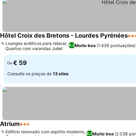
Hôtel Croix des Bretons - Lourdes Pyrénées
3 E
Lounges ecléticos para relaxar,
Muito boa
(1.439 pontuações)
8,2
Quartos com varandas Juliet
€ 59
De
Consulte os preços de
13 sites
Atrium
3 Estrelas
Edifício renovado com espírito moderno,
Muito boa
(2.038 po
8,2