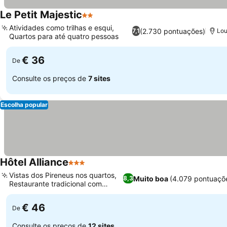
Le Petit Majestic
2 Estrelas
Atividades como trilhas e esqui,
(2.730 pontuações)
7,1
Lou
Quartos para até quatro pessoas
€ 36
De
Consulte os preços de
7 sites
Escolha popular
Hôtel Alliance
3 Estrelas
Vistas dos Pireneus nos quartos,
Muito boa
(4.079 pontuaçõ
8,3
Restaurante tradicional com
buffet
€ 46
De
Consulte os preços de
12 sites