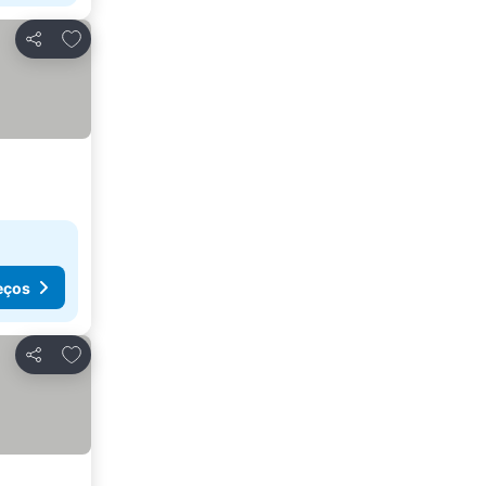
Adicionar aos favoritos
Partilhar
eços
Adicionar aos favoritos
Partilhar