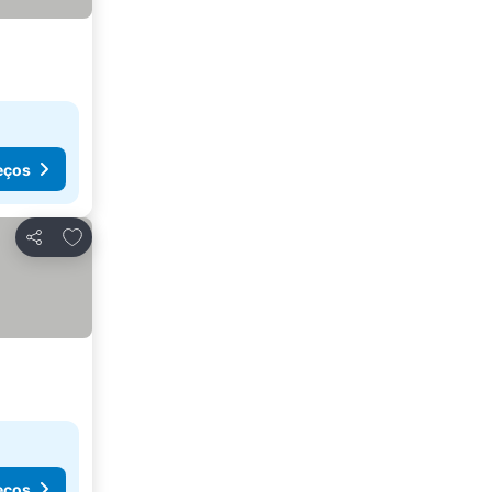
eços
Adicionar aos favoritos
Partilhar
eços