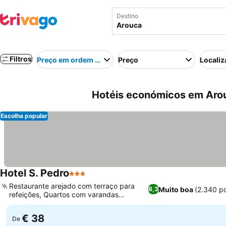
Destino
Filtros
Preço em ordem crescente
Preço
Localiz
Hotéis económicos em Arou
Escolha popular
Hotel S. Pedro
3 Estrelas
Restaurante arejado com terraço para
Muito boa
(2.340 p
8,3
refeições, Quartos com varandas
privadas mobiladas
€ 38
De