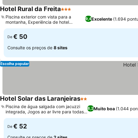
Hotel Rural da Freita
3 Estrelas
Piscina exterior com vista para a
Excelente
(1.694 pont
9,4
montanha, Experiência de hotel
boutique intimista
€ 50
De
Consulte os preços de
8 sites
Escolha popular
Hotel Solar das Laranjeiras
2 Estrelas
Piscina de água salgada com jacuzzi
Muito boa
(1.044 pon
8,2
integrada, Jogos ao ar livre para todas
as idades
€ 52
De
Consulte os preços de
2 sites