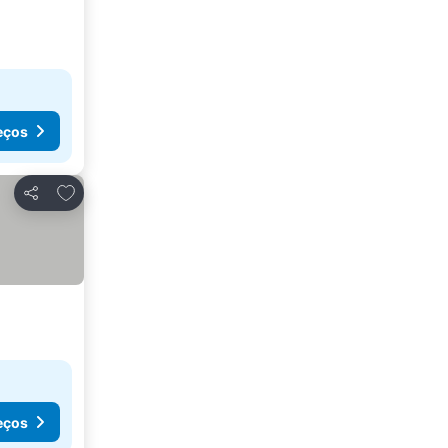
eços
Adicionar aos favoritos
Partilhar
eços