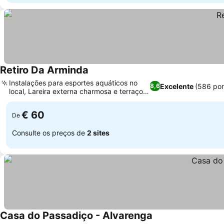
Retiro Da Arminda
Instalações para esportes aquáticos no
Excelente
(586 po
8,6
local, Lareira externa charmosa e terraço
ensolarado
€ 60
De
Consulte os preços de
2 sites
Casa do Passadiço - Alvarenga