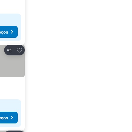
eços
Adicionar aos favoritos
Partilhar
eços