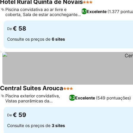
Hotel Rural Quinta de Novais
3 Estrelas
Piscina convidativa ao ar livre e
Excelente
(1.377 pontu
9,1
coberta, Sala de estar aconchegante
com lareira
€ 58
De
Consulte os preços de
6 sites
Central Suites Arouca
3 Estrelas
Piscina exterior convidativa,
Excelente
(549 pontuações)
9,2
Vistas panorâmicas da
montanha
€ 59
De
Consulte os preços de
3 sites