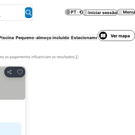
PT · €
Menu
Iniciar sessão
.
Ver mapa
Piscina
Pequeno-almoço incluído
Estacionamento
Meia-pensão
o os pagamentos influenciam os resultados
Adicionar aos favoritos
Partilhar