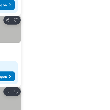
eços
Adicionar aos favoritos
Partilhar
eços
Adicionar aos favoritos
Partilhar