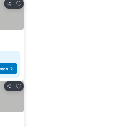
Adicionar aos favoritos
Partilhar
eços
Adicionar aos favoritos
Partilhar