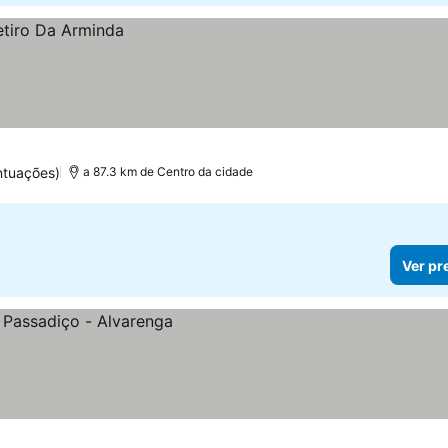
ntuações)
a 87.3 km de Centro da cidade
Ver pr