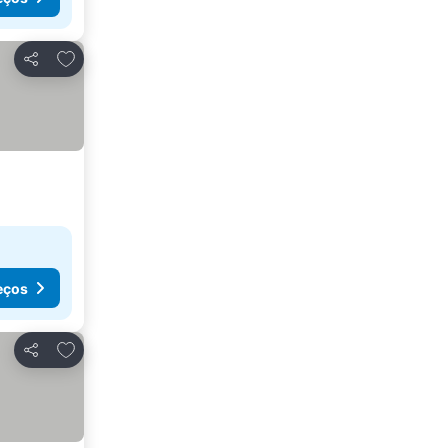
Adicionar aos favoritos
Partilhar
eços
Adicionar aos favoritos
Partilhar