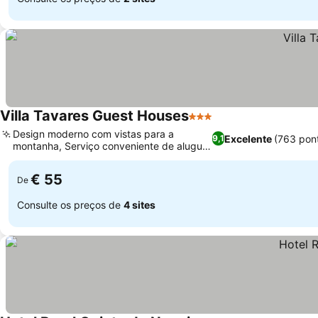
Villa Tavares Guest Houses
3 Estrelas
Design moderno com vistas para a
Excelente
(763 pon
9,1
montanha, Serviço conveniente de aluguel
de bicicletas
€ 55
De
Consulte os preços de
4 sites