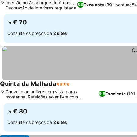
Imersão no Geoparque de Arouca,
Excelente
(391 pontuaçõe
8,9
Decoração de interiores requintada
€ 70
De
Consulte os preços de
2 sites
Quinta da Malhada
4 Estrelas
Chuveiro ao ar livre com vista para a
Excelente
(191
9,6
montanha, Refeições ao ar livre com
churrasqueira e forno de pizza
€ 80
De
Consulte os preços de
2 sites