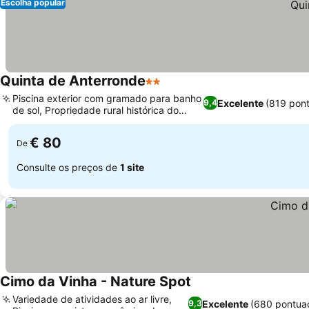
Escolha popular
Quinta de Anterronde
2 Estrelas
Piscina exterior com gramado para banho
Excelente
(819 pon
9,4
de sol, Propriedade rural histórica do
século XV
€ 80
De
Consulte os preços de
1 site
Cimo da Vinha - Nature Spot
Variedade de atividades ao ar livre,
Excelente
(680 pontua
9,3