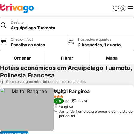
Favoritos
Iniciar
Me
Destino
Arquipélago Tuamotu
Check-in/out
Hóspedes e quartos
Escolha as datas
2 hóspedes, 1 quarto.
Ordenar
Filtrar
Mapa
Hotéis económicos em Arquipélago Tuamotu,
Polinésia Francesa
Como os pagamentos influenciam os resultados
Maitai Rangiroa
Partilhar
Adicionar aos favoritos
3 Estrelas
7,8
Boa
1.175
Rangiroa
Jantar de frente para o oceano com vista do
pôr do sol
Escolha popular