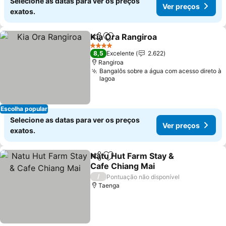
Selecione as datas para ver os preços
Ver preços
exatos.
Kia Ora Rangiroa
Partilhar
Adicionar aos favoritos
4 Estrelas
8,5
Excelente
2.622
Rangiroa
Bangalôs sobre a água com acesso direto à
lagoa
Escolha popular
Selecione as datas para ver os preços
Ver preços
exatos.
Natu Hut Farm Stay &
Partilhar
Adicionar aos favoritos
Cafe Chiang Mai
/
Pontuação não disponível
Taenga