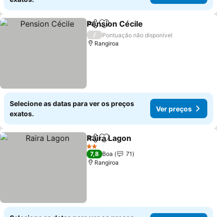
Pension Cécile
Partilhar
Adicionar aos favoritos
/
Pontuação não disponível
Rangiroa
Selecione as datas para ver os preços
Ver preços
exatos.
Raira Lagon
Partilhar
Adicionar aos favoritos
2 Estrelas
7,8
Boa
71
Rangiroa