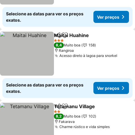
Selecione as datas para ver os preços
Ver preços
exatos.
Maitai Huahine
Partilhar
Adicionar aos favoritos
3 Estrelas
8,4
Muito boa
158
Rangiroa
Acesso direto à lagoa para snorkel
Selecione as datas para ver os preços
Ver preços
exatos.
Tetamanu Village
Partilhar
Adicionar aos favoritos
2 Estrelas
8,2
Muito boa
102
Fakarava
Charme rústico e vida simples