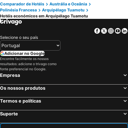
Comparador de Hotéis
Austrália e Oceânia
Polinésia Francesa
Arquipélago Tuamotu
Hotéis económicos em Arquipélago Tuamotu
Facebook
Twitter
Insta
Yo
Selecione o seu país
Adicionar no Google
Encontre facilmente os nossos
resultados: adicione o trivago como
fonte preferencial no Google.
Empresa
Os nossos produtos
Termos e políticas
Suporte