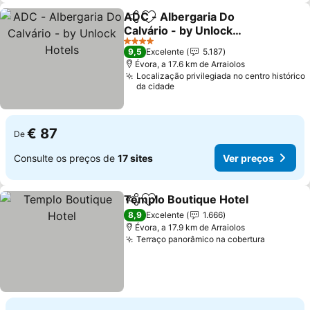
ADC - Albergaria Do
Partilhar
Adicionar aos favoritos
Calvário - by Unlock
Hotels
4 Estrelas
9,5
Excelente
5.187
Évora, a 17.6 km de Arraiolos
Localização privilegiada no centro histórico
da cidade
€ 87
De
Consulte os preços de
17 sites
Ver preços
Templo Boutique Hotel
Partilhar
Adicionar aos favoritos
8,9
Excelente
1.666
Évora, a 17.9 km de Arraiolos
Terraço panorâmico na cobertura