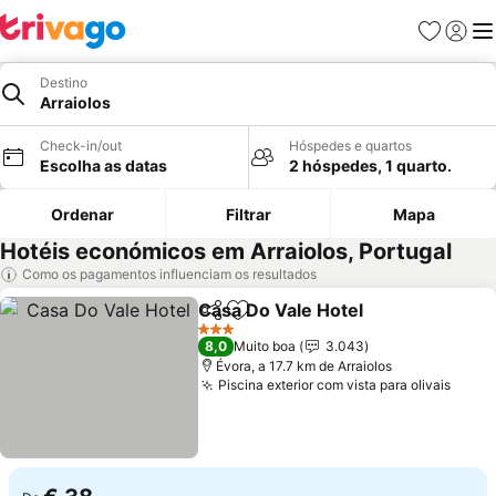
Favoritos
Iniciar
Me
Destino
Arraiolos
Check-in/out
Hóspedes e quartos
Escolha as datas
2 hóspedes, 1 quarto.
Ordenar
Filtrar
Mapa
Hotéis económicos em Arraiolos, Portugal
Como os pagamentos influenciam os resultados
Casa Do Vale Hotel
Partilhar
Adicionar aos favoritos
3 Estrelas
8,0
Muito boa
3.043
Évora, a 17.7 km de Arraiolos
Piscina exterior com vista para olivais