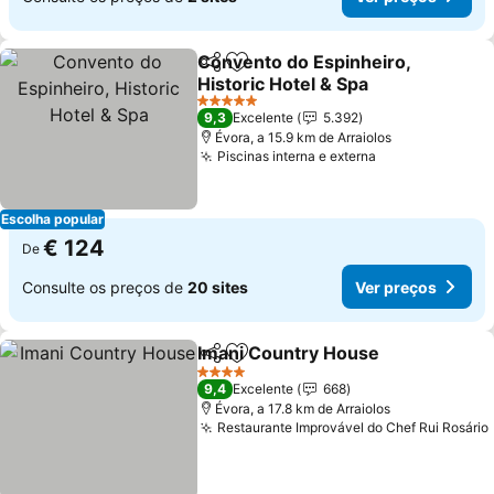
Convento do Espinheiro,
Partilhar
Adicionar aos favoritos
Historic Hotel & Spa
5 Estrelas
9,3
Excelente
5.392
Évora, a 15.9 km de Arraiolos
Piscinas interna e externa
Escolha popular
€ 124
De
Consulte os preços de
20 sites
Ver preços
Imani Country House
Partilhar
Adicionar aos favoritos
4 Estrelas
9,4
Excelente
668
Évora, a 17.8 km de Arraiolos
Restaurante Improvável do Chef Rui Rosário