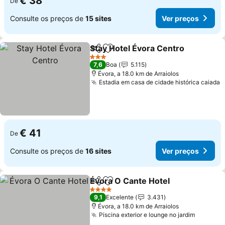
€ 38
De
Consulte os preços de
15 sites
Ver preços
Stay Hotel Évora Centro
Partilhar
Adicionar aos favoritos
3 Estrelas
7,6
Boa
5.115
Évora, a 18.0 km de Arraiolos
Estadia em casa de cidade histórica caiada
€ 41
De
Consulte os preços de
16 sites
Ver preços
Évora O Cante Hotel
Partilhar
Adicionar aos favoritos
4 Estrelas
9,1
Excelente
3.431
Évora, a 18.0 km de Arraiolos
Piscina exterior e lounge no jardim