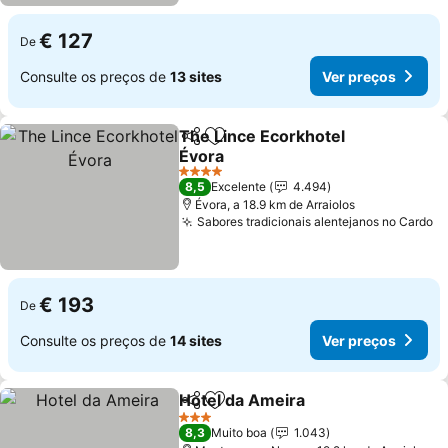
€ 127
De
Consulte os preços de
13 sites
Ver preços
The Lince Ecorkhotel
Partilhar
Adicionar aos favoritos
Évora
4 Estrelas
8,5
Excelente
4.494
Évora, a 18.9 km de Arraiolos
Sabores tradicionais alentejanos no Cardo
€ 193
De
Consulte os preços de
14 sites
Ver preços
Hotel da Ameira
Partilhar
Adicionar aos favoritos
3 Estrelas
8,3
Muito boa
1.043