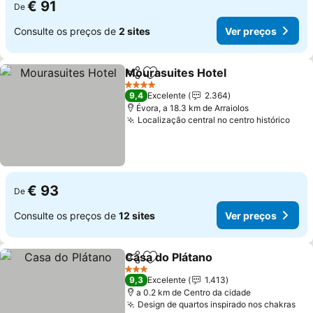
€ 91
De
Consulte os preços de
2 sites
Ver preços
Mourasuites Hotel
Partilhar
Adicionar aos favoritos
4 Estrelas
9,4
Excelente
2.364
Évora, a 18.3 km de Arraiolos
Localização central no centro histórico
€ 93
De
Consulte os preços de
12 sites
Ver preços
Casa do Plátano
Partilhar
Adicionar aos favoritos
3 Estrelas
9,3
Excelente
1.413
a 0.2 km de Centro da cidade
Design de quartos inspirado nos chakras