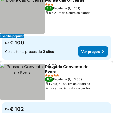
Monte das Oliveiras
Partilhar
Adicionar aos favoritos
3 Estrelas
8,8
Excelente
201
a 5.2 km de Centro da cidade
Escolha popular
€ 100
De
Consulte os preços de
2 sites
Ver preços
Pousada Convento de
Partilhar
Adicionar aos favoritos
Evora
5 Estrelas
8,7
Excelente
3.309
Évora, a 18.0 km de Arraiolos
Localização histórica central
€ 102
De