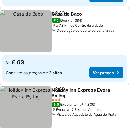
Casa de Baco
Partilhar
Adicionar aos favoritos
7,5
Boa
694
a 7.8 km de Centro da cidade
Decoração de quarto personalizada
€ 63
De
Consulte os preços de
2 sites
Ver preços
Holiday Inn Express Evora
Partilhar
Adicionar aos favoritos
By Ihg
3 Estrelas
9,0
Excelente
4.309
Évora, a 17.3 km de Arraiolos
Vistas do Aqueduto da Água de Prata