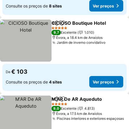
Consulte os preços de
8 sites
Ver preços
CICIOSO Boutique Hotel
Partilhar
Adicionar aos favoritos
5 Estrelas
9,7
Excelente
1.010
Évora, a 18.4 km de Arraiolos
Jardim de inverno convidativo
€ 103
De
Consulte os preços de
4 sites
Ver preços
M'AR De AR Aqueduto
Partilhar
Adicionar aos favoritos
5 Estrelas
9,0
Excelente
4.813
Évora, a 17.5 km de Arraiolos
Piscinas interiores e exteriores espaçosas