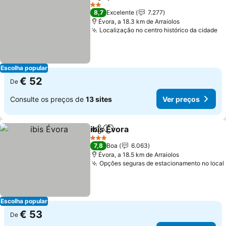
Partilhar
Adicionar aos favoritos
2 Estrelas
8,7
Excelente
7.277
Évora, a 18.3 km de Arraiolos
Localização no centro histórico da cidade
Escolha popular
€ 52
De
Consulte os preços de
13 sites
Ver preços
ibis Évora
Partilhar
Adicionar aos favoritos
3 Estrelas
7,8
Boa
6.063
Évora, a 18.5 km de Arraiolos
Opções seguras de estacionamento no local
Escolha popular
€ 53
De