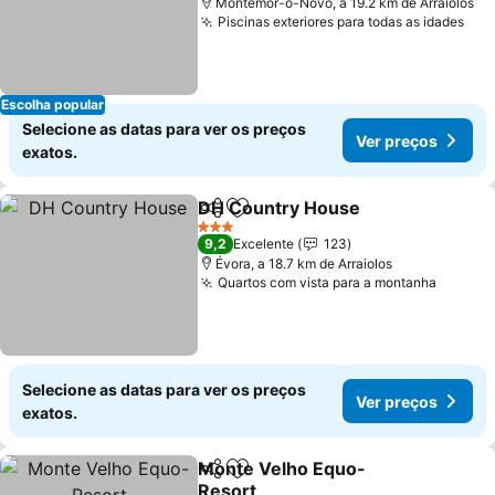
Montemor-o-Novo, a 19.2 km de Arraiolos
Piscinas exteriores para todas as idades
Escolha popular
Selecione as datas para ver os preços
Ver preços
exatos.
DH Country House
Partilhar
Adicionar aos favoritos
3 Estrelas
9,2
Excelente
123
Évora, a 18.7 km de Arraiolos
Quartos com vista para a montanha
Selecione as datas para ver os preços
Ver preços
exatos.
Monte Velho Equo-
Partilhar
Adicionar aos favoritos
Resort