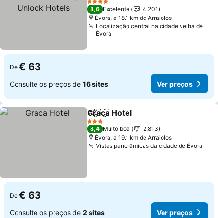
4 Estrelas
8,6
Excelente
4.201
Évora, a 18.1 km de Arraiolos
Localização central na cidade velha de
Évora
€ 63
De
Consulte os preços de
16 sites
Ver preços
Graca Hotel
Partilhar
Adicionar aos favoritos
3 Estrelas
8,4
Muito boa
2.813
Évora, a 19.1 km de Arraiolos
Vistas panorâmicas da cidade de Évora
€ 63
De
Consulte os preços de
2 sites
Ver preços