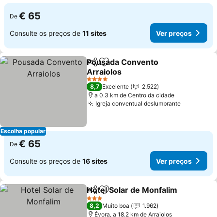
€ 65
De
Consulte os preços de
11 sites
Ver preços
Pousada Convento
Partilhar
Adicionar aos favoritos
Arraiolos
4 Estrelas
8,7
Excelente
2.522
a 0.3 km de Centro da cidade
Igreja conventual deslumbrante
Escolha popular
€ 65
De
Consulte os preços de
16 sites
Ver preços
Hotel Solar de Monfalim
Partilhar
Adicionar aos favoritos
3 Estrelas
8,2
Muito boa
1.962
Évora, a 18.2 km de Arraiolos