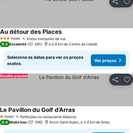
Partilhar
Ad
Au détour des Places
Hotel
Vistas tranquilas da rua
3 Estrelas
9,3
Excelente
481
a 0.6 km de Centro da cidade
Selecione as datas para ver os preços
Ver preços
exatos.
Escolha popular
Partilhar
Ad
Le Pavillon du Golf d'Arras
Hotel
Refeições no restaurante Albatros
1 Estrelas
8,4
Muito boa
396
Anzin Saint Aubin, a 3.4 km de Arras