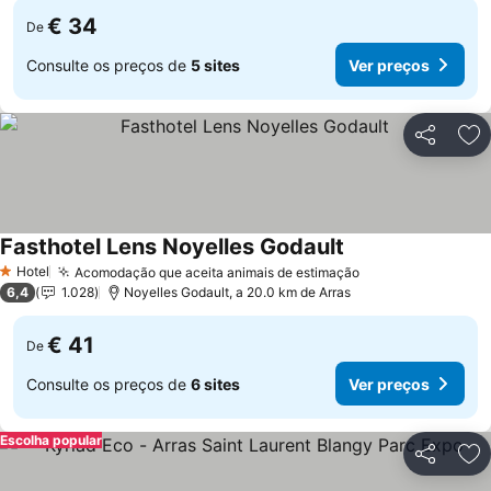
€ 34
De
Consulte os preços de
5 sites
Ver preços
Partilhar
Ad
Fasthotel Lens Noyelles Godault
Hotel
Acomodação que aceita animais de estimação
1 Estrelas
6,4
1.028
Noyelles Godault, a 20.0 km de Arras
€ 41
De
Consulte os preços de
6 sites
Ver preços
Escolha popular
Partilhar
Ad