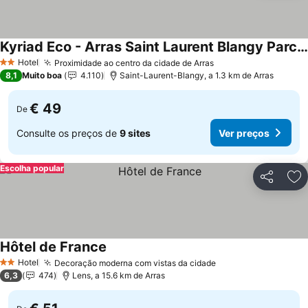
Kyriad Eco - Arras Saint Laurent Blangy Parc Expo
Hotel
Proximidade ao centro da cidade de Arras
2 Estrelas
8,1
Muito boa
4.110
Saint-Laurent-Blangy, a 1.3 km de Arras
€ 49
De
Consulte os preços de
9 sites
Ver preços
Escolha popular
Partilhar
Ad
Hôtel de France
Hotel
Decoração moderna com vistas da cidade
2 Estrelas
6,3
474
Lens, a 15.6 km de Arras