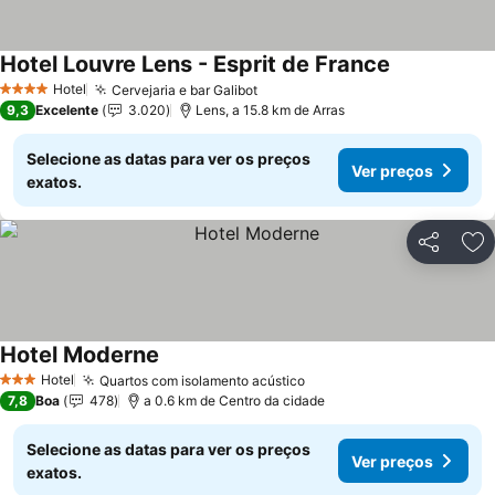
Hotel Louvre Lens - Esprit de France
Hotel
Cervejaria e bar Galibot
4 Estrelas
9,3
Excelente
3.020
Lens, a 15.8 km de Arras
Selecione as datas para ver os preços
Ver preços
exatos.
Partilhar
Ad
Hotel Moderne
Hotel
Quartos com isolamento acústico
3 Estrelas
7,8
Boa
478
a 0.6 km de Centro da cidade
Selecione as datas para ver os preços
Ver preços
exatos.