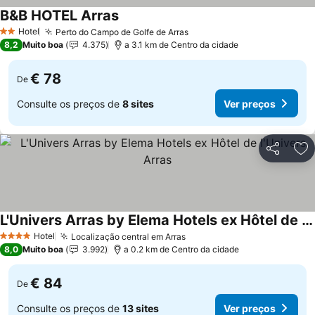
B&B HOTEL Arras
Hotel
Perto do Campo de Golfe de Arras
2 Estrelas
8,2
Muito boa
4.375
a 3.1 km de Centro da cidade
€ 78
De
Consulte os preços de
8 sites
Ver preços
Partilhar
Ad
L'Univers Arras by Elema Hotels ex Hôtel de l'Univers Arras
Hotel
Localização central em Arras
4 Estrelas
8,0
Muito boa
3.992
a 0.2 km de Centro da cidade
€ 84
De
Consulte os preços de
13 sites
Ver preços