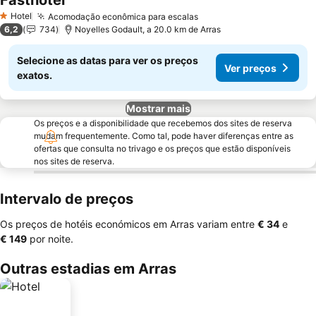
Fasthotel
Hotel
Acomodação econômica para escalas
1 Estrelas
6,2
734
Noyelles Godault, a 20.0 km de Arras
Selecione as datas para ver os preços
Ver preços
exatos.
Mostrar mais
Os preços e a disponibilidade que recebemos dos sites de reserva
mudam frequentemente. Como tal, pode haver diferenças entre as
ofertas que consulta no trivago e os preços que estão disponíveis
nos sites de reserva.
Intervalo de preços
Os preços de hotéis económicos em Arras variam entre
‎€ 34
e
‎€ 149
por noite.
Outras estadias em Arras