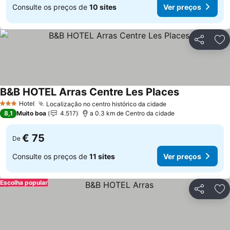
Consulte os preços de
10 sites
Ver preços
Partilhar
Ad
B&B HOTEL Arras Centre Les Places
Hotel
Localização no centro histórico da cidade
3 Estrelas
8,1
Muito boa
4.517
a 0.3 km de Centro da cidade
€ 75
De
Consulte os preços de
11 sites
Ver preços
Escolha popular
Partilhar
Ad