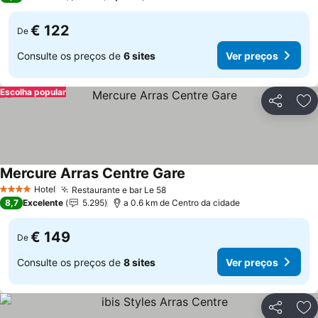
€ 122
De
Consulte os preços de
6 sites
Ver preços
Escolha popular
Partilhar
Ad
Mercure Arras Centre Gare
Hotel
Restaurante e bar Le 58
4 Estrelas
8,7
Excelente
5.295
a 0.6 km de Centro da cidade
€ 149
De
Consulte os preços de
8 sites
Ver preços
Partilhar
Ad