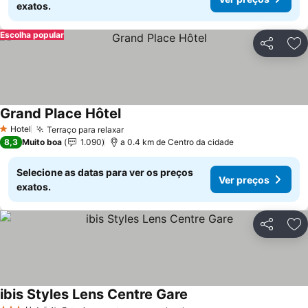
exatos.
Escolha popular
Partilhar
Ad
Grand Place Hôtel
Hotel
Terraço para relaxar
1 Estrelas
8,3
Muito boa
1.090
a 0.4 km de Centro da cidade
Selecione as datas para ver os preços
Ver preços
exatos.
Partilhar
Ad
ibis Styles Lens Centre Gare