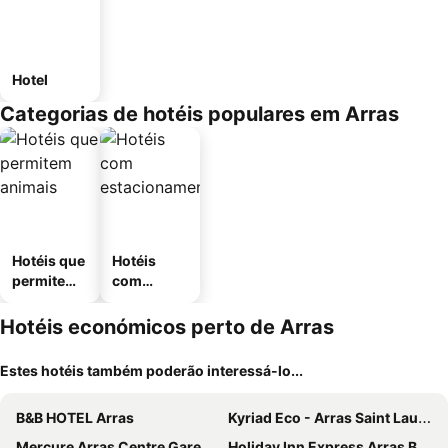
Hotel
Categorias de hotéis populares em Arras
Hotéis que
Hotéis
permitem
com
animais
estaciona
mento
Hotéis económicos perto de Arras
Estes hotéis também poderão interessá-lo...
B&B HOTEL Arras
Kyriad Eco - Arras Saint Laurent Blangy Parc Expo
Mercure Arras Centre Gare
Holiday Inn Express Arras By Ihg