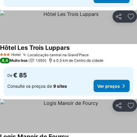
Partilhar
Ad
Hôtel Les Trois Luppars
Hotel
Localização central na Grand'Place
3 Estrelas
8,4
Muito boa
1.650
a 0.5 km de Centro da cidade
€ 85
De
Consulte os preços de
9 sites
Ver preços
Partilhar
Ad
Logis Manoir de Fourcy