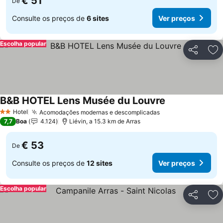
€ 51
De
Consulte os preços de
6 sites
Ver preços
Escolha popular
Partilhar
Ad
B&B HOTEL Lens Musée du Louvre
Hotel
Acomodações modernas e descomplicadas
2 Estrelas
7,7
Boa
4.124
Liévin, a 15.3 km de Arras
€ 53
De
Consulte os preços de
12 sites
Ver preços
Escolha popular
Partilhar
Ad