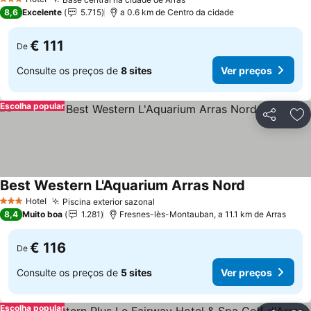
3 Estrelas
8,6
Excelente
5.715
a 0.6 km de Centro da cidade
€ 111
De
Consulte os preços de
8 sites
Ver preços
Escolha popular
Partilhar
Ad
Best Western L'Aquarium Arras Nord
Hotel
Piscina exterior sazonal
3 Estrelas
8,4
Muito boa
1.281
Fresnes-lès-Montauban, a 11.1 km de Arras
€ 116
De
Consulte os preços de
5 sites
Ver preços
Escolha popular