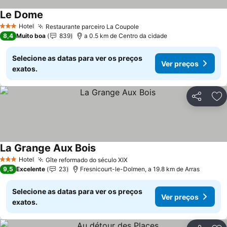
Le Dome
Hotel
Restaurante parceiro La Coupole
3 Estrelas
8,4
Muito boa
839
a 0.5 km de Centro da cidade
Selecione as datas para ver os preços
Ver preços
exatos.
Partilhar
Ad
La Grange Aux Bois
Hotel
Gîte reformado do século XIX
3 Estrelas
9,5
Excelente
23
Fresnicourt-le-Dolmen, a 19.8 km de Arras
Selecione as datas para ver os preços
Ver preços
exatos.