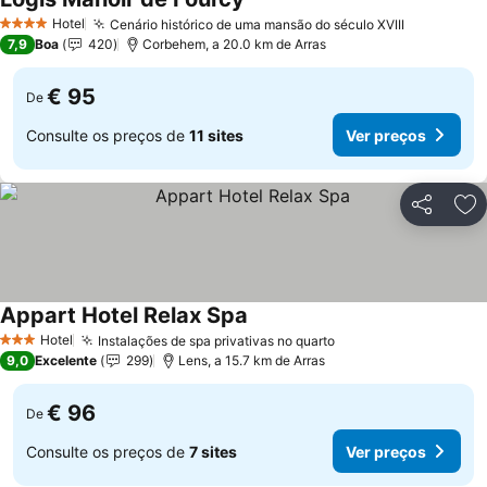
Hotel
Cenário histórico de uma mansão do século XVIII
4 Estrelas
7,9
Boa
420
Corbehem, a 20.0 km de Arras
€ 95
De
Consulte os preços de
11 sites
Ver preços
Partilhar
Ad
Appart Hotel Relax Spa
Hotel
Instalações de spa privativas no quarto
3 Estrelas
9,0
Excelente
299
Lens, a 15.7 km de Arras
€ 96
De
Consulte os preços de
7 sites
Ver preços