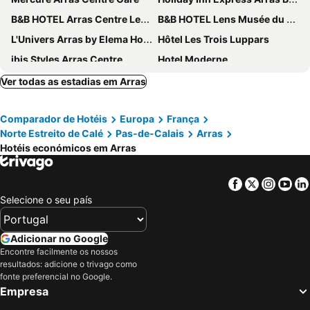
B&B HOTEL Arras Centre Les Places
B&B HOTEL Lens Musée du Louvre
L'Univers Arras by Elema Hotels ex Hôtel de l'Univers Arras
Hôtel Les Trois Luppars
ibis Styles Arras Centre
Hotel Moderne
Premiere Classe Arras - Tilloy Les Mofflaine
Best Western L'Aquarium Arras Nord
Ver todas as estadias em Arras
Hôtel de France
ibis Styles Lens Centre Gare
Comparador de Hotéis
Europa
França
Campanile Lens
Norte Estreito de Calé
Pas-de-Calais
Arras
Hotéis económicos em Arras
Facebook
Twitter
Insta
Yo
Selecione o seu país
Adicionar no Google
Encontre facilmente os nossos
resultados: adicione o trivago como
fonte preferencial no Google.
Empresa