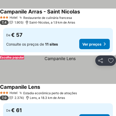
Campanile Arras - Saint Nicolas
Hotel
Restaurante de culinária francesa
3 Estrelas
7,4
1.905
Saint-Nicolas, a 1.9 km de Arras
€ 57
De
Consulte os preços de
11 sites
Ver preços
Escolha popular
Partilhar
Ad
Campanile Lens
Hotel
Estadia econômica perto de atrações
3 Estrelas
7,0
2.374
Lens, a 18.3 km de Arras
€ 61
De