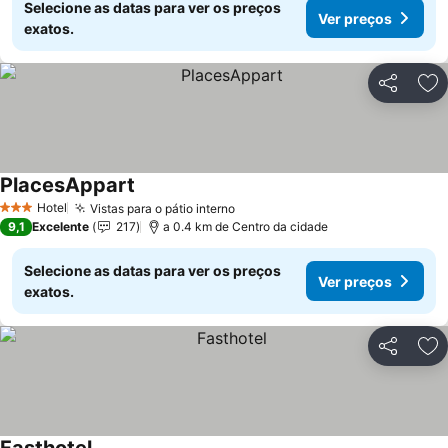
Selecione as datas para ver os preços
Ver preços
exatos.
Partilhar
Ad
PlacesAppart
Hotel
Vistas para o pátio interno
3 Estrelas
9,1
Excelente
217
a 0.4 km de Centro da cidade
Selecione as datas para ver os preços
Ver preços
exatos.
Partilhar
Ad