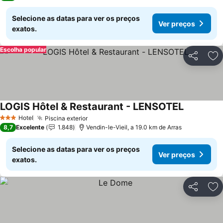
Selecione as datas para ver os preços
Ver preços
exatos.
Escolha popular
Partilhar
Ad
LOGIS Hôtel & Restaurant - LENSOTEL
Hotel
Piscina exterior
3 Estrelas
8,7
Excelente
1.848
Vendin-le-Vieil, a 19.0 km de Arras
Selecione as datas para ver os preços
Ver preços
exatos.
Partilhar
Ad