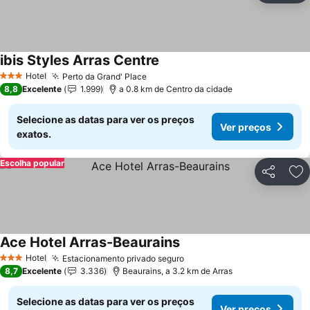
ibis Styles Arras Centre
Hotel
Perto da Grand' Place
3 Estrelas
8,8
Excelente
1.999
a 0.8 km de Centro da cidade
Selecione as datas para ver os preços
Ver preços
exatos.
Escolha popular
Partilhar
Ad
Ace Hotel Arras-Beaurains
Hotel
Estacionamento privado seguro
3 Estrelas
8,7
Excelente
3.336
Beaurains, a 3.2 km de Arras
Selecione as datas para ver os preços
Ver preços