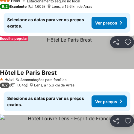
Hotel
Estacionamento seguro no local
3 Estrelas
9,2
Excelente
1.605
Lens, a 15.6 km de Arras
Selecione as datas para ver os preços
Ver preços
exatos.
Escolha popular
Partilhar
Ad
Hôtel Le Paris Brest
Hotel
Acomodações para famílias
1 Estrelas
6,2
1.045
Lens, a 15.6 km de Arras
Selecione as datas para ver os preços
Ver preços
exatos.
Partilhar
Ad