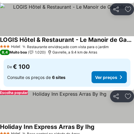
Partilhar
Ad
LOGIS Hôtel & Restaurant - Le Manoir de Gavrelle
Hotel
Restaurante envidraçado com vista para o jardim
3 Estrelas
8,4
Muito boa
1.020
Gavrelle, a 9.4 km de Arras
€ 100
De
Consulte os preços de
6 sites
Ver preços
Escolha popular
Partilhar
Ad
Holiday Inn Express Arras By Ihg
Hotel
Base central na cidade de Arras