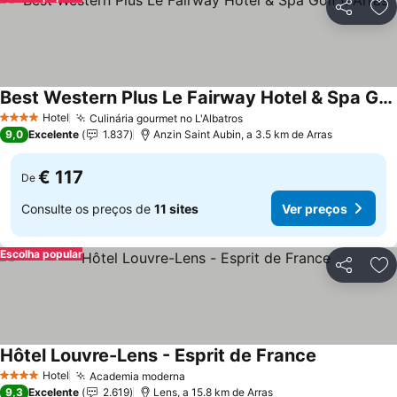
Partilhar
Ad
Best Western Plus Le Fairway Hotel & Spa Golf d'Arras
Hotel
Culinária gourmet no L'Albatros
4 Estrelas
9,0
Excelente
1.837
Anzin Saint Aubin, a 3.5 km de Arras
€ 117
De
Consulte os preços de
11 sites
Ver preços
Escolha popular
Partilhar
Ad
Hôtel Louvre-Lens - Esprit de France
Hotel
Academia moderna
4 Estrelas
9,3
Excelente
2.619
Lens, a 15.8 km de Arras