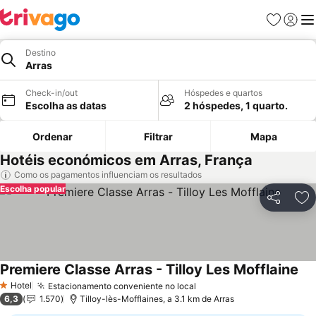
Favoritos
Iniciar
Me
Destino
Arras
Check-in/out
Hóspedes e quartos
Escolha as datas
2 hóspedes, 1 quarto.
Ordenar
Filtrar
Mapa
Hotéis económicos em Arras, França
Como os pagamentos influenciam os resultados
Escolha popular
Partilhar
Ad
Premiere Classe Arras - Tilloy Les Mofflaine
Hotel
Estacionamento conveniente no local
1 Estrelas
6,3
1.570
Tilloy-lès-Mofflaines, a 3.1 km de Arras