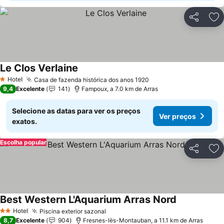
Partilhar
Ad
Le Clos Verlaine
Hotel
Casa de fazenda histórica dos anos 1920
1 Estrelas
9,4
Excelente
141
Fampoux, a 7.0 km de Arras
Selecione as datas para ver os preços
Ver preços
exatos.
Escolha popular
Partilhar
Ad
Best Western L'Aquarium Arras Nord
Hotel
Piscina exterior sazonal
2 Estrelas
8,7
Excelente
904
Fresnes-lès-Montauban, a 11.1 km de Arras