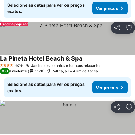
Selecione as datas para ver os preços
Ver preços
exatos.
Escolha popular
Partilhar
Ad
La Pineta Hotel Beach & Spa
Hotel
Jardins exuberantes e terraços relaxantes
4 Estrelas
8,8
Excelente
1.170
Pollica, a 14.4 km de Ascea
Selecione as datas para ver os preços
Ver preços
exatos.
Partilhar
Ad