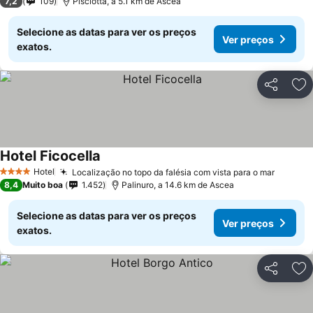
7,2
109
Pisciotta, a 5.1 km de Ascea
Selecione as datas para ver os preços
Ver preços
exatos.
Partilhar
Ad
Hotel Ficocella
Hotel
Localização no topo da falésia com vista para o mar
4 Estrelas
8,4
Muito boa
1.452
Palinuro, a 14.6 km de Ascea
Selecione as datas para ver os preços
Ver preços
exatos.
Partilhar
Ad