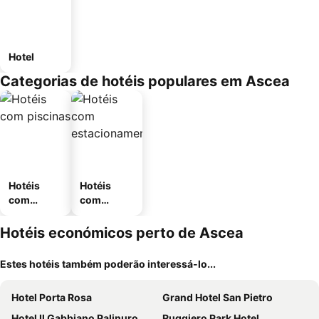
Hotel
Categorias de hotéis populares em Ascea
Hotéis
Hotéis
com
com
piscinas
estaciona
mento
Hotéis económicos perto de Ascea
Estes hotéis também poderão interessá-lo...
Hotel Porta Rosa
Grand Hotel San Pietro
Hotel Il Gabbiano Palinuro
Ruggiero Park Hotel