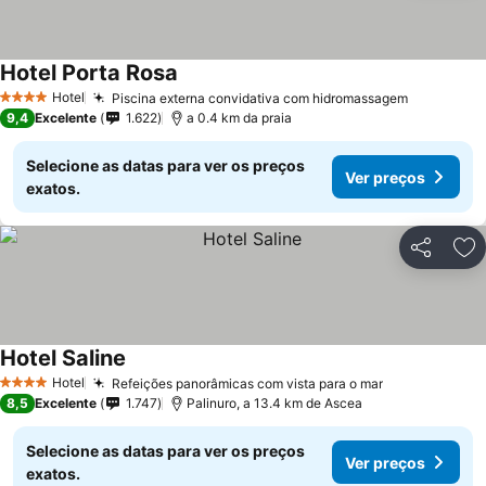
Hotel Porta Rosa
Hotel
Piscina externa convidativa com hidromassagem
4 Estrelas
9,4
Excelente
1.622
a 0.4 km da praia
Selecione as datas para ver os preços
Ver preços
exatos.
Partilhar
Ad
Hotel Saline
Hotel
Refeições panorâmicas com vista para o mar
4 Estrelas
8,5
Excelente
1.747
Palinuro, a 13.4 km de Ascea
Selecione as datas para ver os preços
Ver preços
exatos.