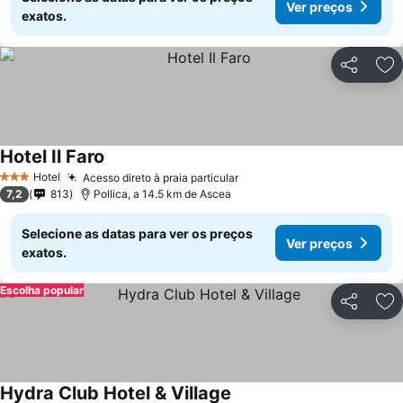
Ver preços
exatos.
Partilhar
Ad
Hotel Il Faro
Hotel
Acesso direto à praia particular
3 Estrelas
7,2
813
Pollica, a 14.5 km de Ascea
Selecione as datas para ver os preços
Ver preços
exatos.
Escolha popular
Partilhar
Ad
Hydra Club Hotel & Village