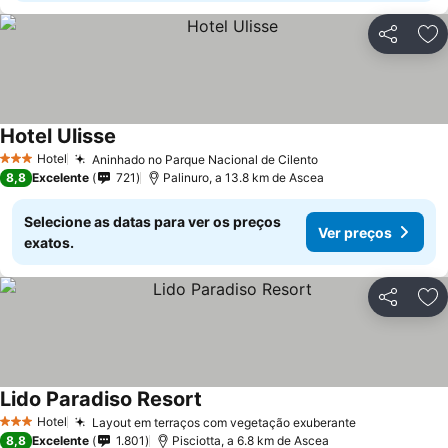
Partilhar
Ad
Hotel Ulisse
Hotel
Aninhado no Parque Nacional de Cilento
3 Estrelas
8,8
Excelente
721
Palinuro, a 13.8 km de Ascea
Selecione as datas para ver os preços
Ver preços
exatos.
Partilhar
Ad
Lido Paradiso Resort
Hotel
Layout em terraços com vegetação exuberante
3 Estrelas
8,8
Excelente
1.801
Pisciotta, a 6.8 km de Ascea