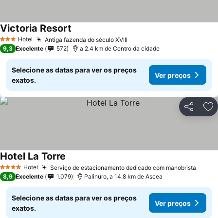
Victoria Resort
Hotel
Antiga fazenda do século XVIII
3 Estrelas
9,3
Excelente
572
a 2.4 km de Centro da cidade
Selecione as datas para ver os preços
Ver preços
exatos.
Partilhar
Ad
Hotel La Torre
Hotel
Serviço de estacionamento dedicado com manobrista
4 Estrelas
8,9
Excelente
1.079
Palinuro, a 14.8 km de Ascea
Selecione as datas para ver os preços
Ver preços
exatos.