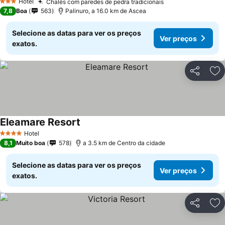
Hotel
Chalés com paredes de pedra tradicionais
3 Estrelas
7,8
Boa
563
Palinuro, a 16.0 km de Ascea
Selecione as datas para ver os preços
Ver preços
exatos.
Partilhar
Ad
Eleamare Resort
Hotel
4 Estrelas
8,1
Muito boa
578
a 3.5 km de Centro da cidade
Selecione as datas para ver os preços
Ver preços
exatos.
Partilhar
Ad