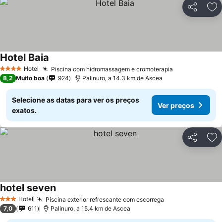
Partilhar
Ad
Hotel Baia
Hotel
Piscina com hidromassagem e cromoterapia
4 Estrelas
8,2
Muito boa
924
Palinuro, a 14.3 km de Ascea
Selecione as datas para ver os preços
Ver preços
exatos.
Partilhar
Ad
hotel seven
Hotel
Piscina exterior refrescante com escorrega
3 Estrelas
7,0
611
Palinuro, a 15.4 km de Ascea