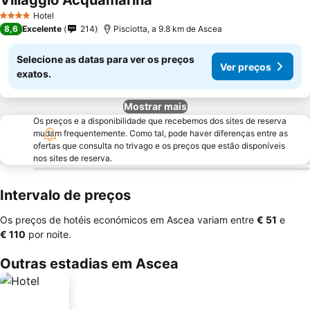
Villaggio Acquamarina
Hotel
4 Estrelas
8,6
Excelente
214
Pisciotta, a 9.8 km de Ascea
Selecione as datas para ver os preços
Ver preços
exatos.
Mostrar mais
Os preços e a disponibilidade que recebemos dos sites de reserva
mudam frequentemente. Como tal, pode haver diferenças entre as
ofertas que consulta no trivago e os preços que estão disponíveis
nos sites de reserva.
Intervalo de preços
Os preços de hotéis económicos em Ascea variam entre
‎€ 51
e
‎€ 110
por noite.
Outras estadias em Ascea