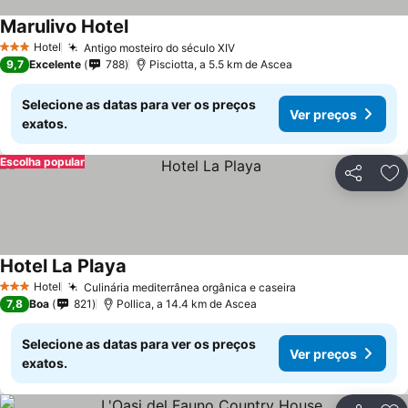
Marulivo Hotel
Hotel
Antigo mosteiro do século XIV
3 Estrelas
9,7
Excelente
788
Pisciotta, a 5.5 km de Ascea
Selecione as datas para ver os preços
Ver preços
exatos.
Escolha popular
Partilhar
Ad
Hotel La Playa
Hotel
Culinária mediterrânea orgânica e caseira
3 Estrelas
7,8
Boa
821
Pollica, a 14.4 km de Ascea
Selecione as datas para ver os preços
Ver preços
exatos.