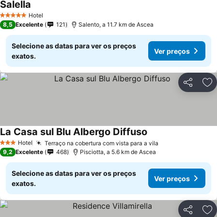
Salella
Hotel
5 Estrelas
8,5
Excelente
121
Salento, a 11.7 km de Ascea
Selecione as datas para ver os preços
Ver preços
exatos.
Partilhar
Ad
La Casa sul Blu Albergo Diffuso
Hotel
Terraço na cobertura com vista para a vila
3 Estrelas
9,2
Excelente
468
Pisciotta, a 5.6 km de Ascea
Selecione as datas para ver os preços
Ver preços
exatos.
Partilhar
Ad