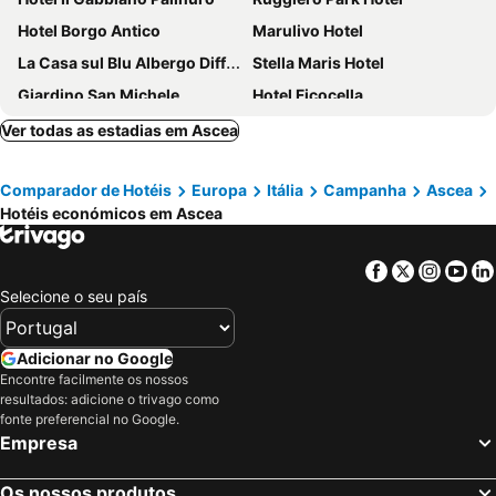
Hotel Borgo Antico
Marulivo Hotel
La Casa sul Blu Albergo Diffuso
Stella Maris Hotel
Giardino San Michele
Hotel Ficocella
Ver todas as estadias em Ascea
Comparador de Hotéis
Europa
Itália
Campanha
Ascea
Hotéis económicos em Ascea
Facebook
Twitter
Insta
Yo
Selecione o seu país
Adicionar no Google
Encontre facilmente os nossos
resultados: adicione o trivago como
fonte preferencial no Google.
Empresa
Os nossos produtos