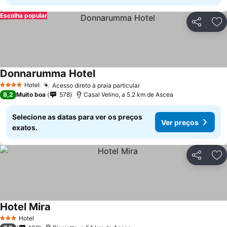
Escolha popular
Partilhar
Ad
Donnarumma Hotel
Hotel
Acesso direto à praia particular
4 Estrelas
8,2
Muito boa
578
Casal Velino, a 5.2 km de Ascea
Selecione as datas para ver os preços
Ver preços
exatos.
Partilhar
Ad
Hotel Mira
Hotel
3 Estrelas