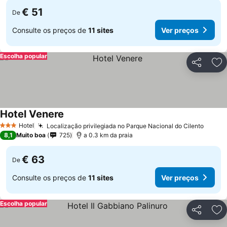
€ 51
De
Consulte os preços de
11 sites
Ver preços
Escolha popular
Partilhar
Ad
Hotel Venere
Hotel
Localização privilegiada no Parque Nacional do Cilento
3 Estrelas
8,1
Muito boa
725
a 0.3 km da praia
€ 63
De
Consulte os preços de
11 sites
Ver preços
Escolha popular
Partilhar
Ad