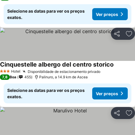
Selecione as datas para ver os preços
Ver preços
exatos.
Partilhar
Ad
Cinquestelle albergo del centro storico
Hotel
Disponibilidade de estacionamento privado
3 Estrelas
7,8
Boa
455
Palinuro, a 14.9 km de Ascea
Selecione as datas para ver os preços
Ver preços
exatos.
Partilhar
Ad