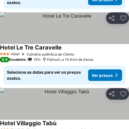
exatos.
Partilhar
Ad
Hotel Le Tre Caravelle
Hotel
Culinária autêntica de Cilento
3 Estrelas
8,9
Excelente
761
Palinuro, a 14.9 km de Ascea
Selecione as datas para ver os preços
Ver preços
exatos.
Partilhar
Ad
Hotel Villaggio Tabù