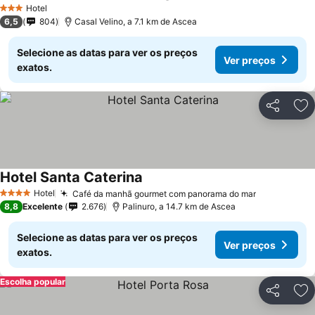
Hotel
3 Estrelas
6,5
804
Casal Velino, a 7.1 km de Ascea
Selecione as datas para ver os preços
Ver preços
exatos.
Partilhar
Ad
Hotel Santa Caterina
Hotel
Café da manhã gourmet com panorama do mar
4 Estrelas
8,8
Excelente
2.676
Palinuro, a 14.7 km de Ascea
Selecione as datas para ver os preços
Ver preços
exatos.
Escolha popular
Partilhar
Ad