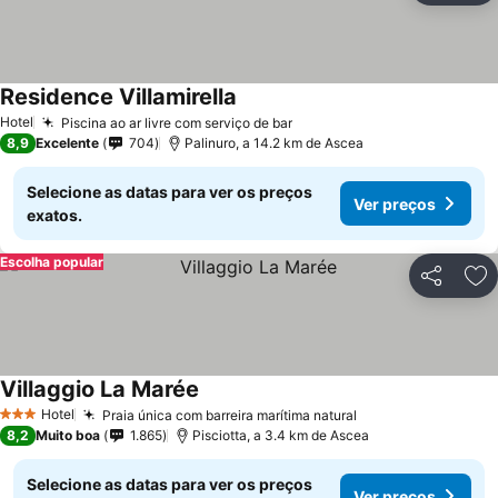
Residence Villamirella
Hotel
Piscina ao ar livre com serviço de bar
8,9
Excelente
704
Palinuro, a 14.2 km de Ascea
Selecione as datas para ver os preços
Ver preços
exatos.
Escolha popular
Partilhar
Ad
Villaggio La Marée
Hotel
Praia única com barreira marítima natural
3 Estrelas
8,2
Muito boa
1.865
Pisciotta, a 3.4 km de Ascea
Selecione as datas para ver os preços
Ver preços