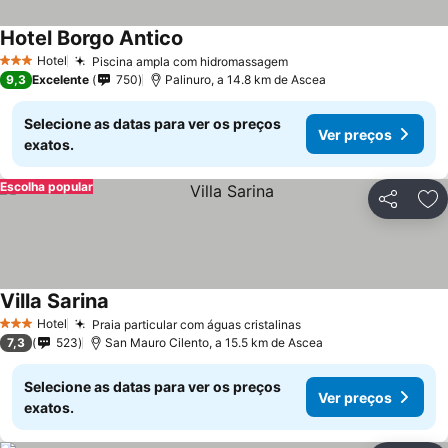
Hotel Borgo Antico
Hotel
Piscina ampla com hidromassagem
3 Estrelas
9,3
Excelente
750
Palinuro, a 14.8 km de Ascea
Selecione as datas para ver os preços
Ver preços
exatos.
Escolha popular
Partilhar
Ad
Villa Sarina
Hotel
Praia particular com águas cristalinas
3 Estrelas
7,3
523
San Mauro Cilento, a 15.5 km de Ascea
Selecione as datas para ver os preços
Ver preços
exatos.