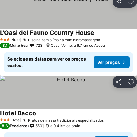
Partilhar
Ad
L'Oasi del Fauno Country House
Hotel
Piscina semiolímpica com hidromassagem
3 Estrelas
8,1
Muito boa
723
Casal Velino, a 6.7 km de Ascea
Selecione as datas para ver os preços
Ver preços
exatos.
Partilhar
Ad
Hotel Bacco
Hotel
Pratos de massa tradicionais especializados
3 Estrelas
8,6
Excelente
550
a 0.4 km da praia