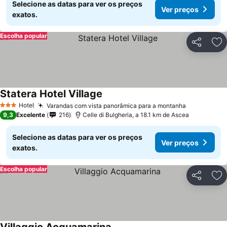
Selecione as datas para ver os preços
Ver preços
exatos.
Escolha popular
Partilhar
Ad
Statera Hotel Village
Hotel
Varandas com vista panorâmica para a montanha
3 Estrelas
9,3
Excelente
216
Celle di Bulgheria, a 18.1 km de Ascea
Selecione as datas para ver os preços
Ver preços
exatos.
Escolha popular
Partilhar
Ad