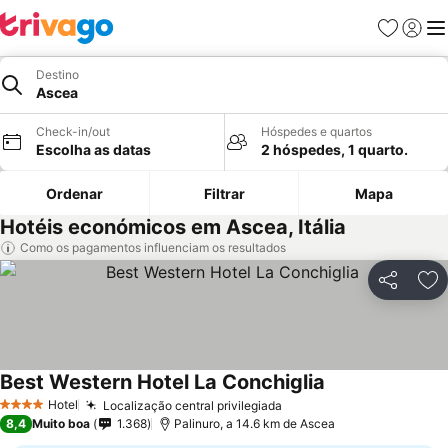
Favoritos
Iniciar
Me
Destino
Ascea
Check-in/out
Hóspedes e quartos
Escolha as datas
2 hóspedes, 1 quarto.
Ordenar
Filtrar
Mapa
Hotéis económicos em Ascea, Itália
Como os pagamentos influenciam os resultados
Partilhar
Ad
Best Western Hotel La Conchiglia
Hotel
Localização central privilegiada
4 Estrelas
8,4
Muito boa
1.368
Palinuro, a 14.6 km de Ascea