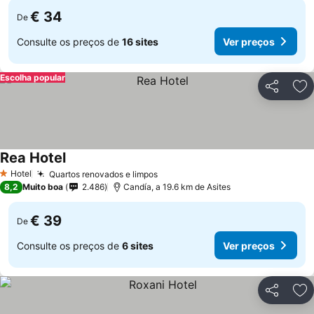
€ 34
De
Consulte os preços de
16 sites
Ver preços
Escolha popular
Partilhar
Ad
Rea Hotel
Hotel
Quartos renovados e limpos
1 Estrelas
8,2
Muito boa
2.486
Candía, a 19.6 km de Asites
€ 39
De
Consulte os preços de
6 sites
Ver preços
Partilhar
Ad