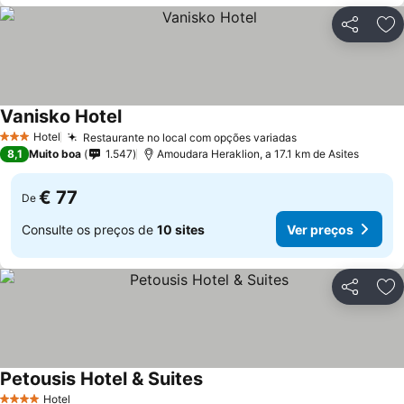
Partilhar
Ad
Vanisko Hotel
Hotel
Restaurante no local com opções variadas
3 Estrelas
8,1
Muito boa
1.547
Amoudara Heraklion, a 17.1 km de Asites
€ 77
De
Consulte os preços de
10 sites
Ver preços
Partilhar
Ad
Petousis Hotel & Suites
Hotel