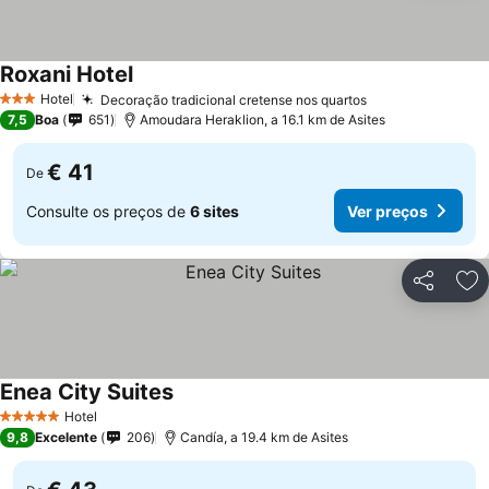
Roxani Hotel
Hotel
Decoração tradicional cretense nos quartos
3 Estrelas
7,5
Boa
651
Amoudara Heraklion, a 16.1 km de Asites
€ 41
De
Consulte os preços de
6 sites
Ver preços
Partilhar
Ad
Enea City Suites
Hotel
5 Estrelas
9,8
Excelente
206
Candía, a 19.4 km de Asites