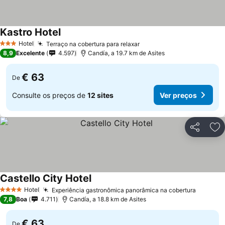
Kastro Hotel
Hotel
Terraço na cobertura para relaxar
3 Estrelas
8,9
Excelente
4.597
Candía, a 19.7 km de Asites
€ 63
De
Consulte os preços de
12 sites
Ver preços
Partilhar
Ad
Castello City Hotel
Hotel
Experiência gastronômica panorâmica na cobertura
4 Estrelas
7,8
Boa
4.711
Candía, a 18.8 km de Asites
€ 63
De