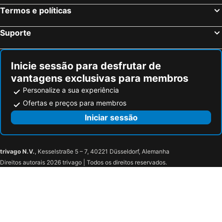
Amoudara Suites
Nuovo Crete By Sea
Termos e políticas
Alsus Boutique Hotel - Adults Only
Dimargio Luxury Hotel & Spa
Suporte
Athinaikon Hotel
Infinity City Boutique Hotel
Traditional Cretan Houses
Castro Hotel
Inicie sessão para desfrutar de
Roxani Hotel
The Santo George Beach Resort
vantagens exclusivas para membros
Sun Boutique Hotel (Adults Only)
Georgia's Garden Hotel
Personalize a sua experiência
Mark Hotel
Ethereal White Resort
Ofertas e preços para membros
El Greco Hotel
Lena Hotel
Iniciar sessão
Keramos
Hariklia Rent Rooms
Arhodiko Hotel
Lili Hotel
Gorgona Hotel
Vespera City Hotel
trivago N.V.
, Kesselstraße 5 – 7, 40221 Düsseldorf, Alemanha
Direitos autorais 2026 trivago | Todos os direitos reservados.
Rea Hotel