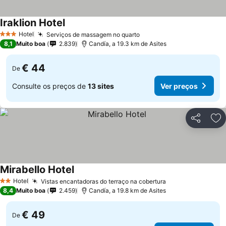
Iraklion Hotel
Hotel
Serviços de massagem no quarto
3 Estrelas
8,1
Muito boa
2.839
Candía, a 19.3 km de Asites
€ 44
De
Consulte os preços de
13 sites
Ver preços
Partilhar
Ad
Mirabello Hotel
Hotel
Vistas encantadoras do terraço na cobertura
2 Estrelas
8,4
Muito boa
2.459
Candía, a 19.8 km de Asites
€ 49
De