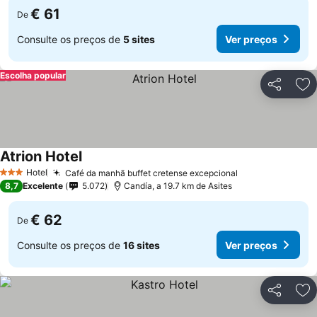
€ 61
De
Consulte os preços de
5 sites
Ver preços
Escolha popular
Partilhar
Ad
Atrion Hotel
Hotel
Café da manhã buffet cretense excepcional
3 Estrelas
8,7
Excelente
5.072
Candía, a 19.7 km de Asites
€ 62
De
Consulte os preços de
16 sites
Ver preços
Partilhar
Ad