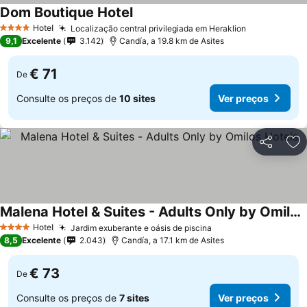
Dom Boutique Hotel
Hotel
Localização central privilegiada em Heraklion
4 Estrelas
9,1
Excelente
3.142
Candía, a 19.8 km de Asites
€ 71
De
Consulte os preços de
10 sites
Ver preços
Partilhar
Ad
Malena Hotel & Suites - Adults Only by Omilos Hotels
Hotel
Jardim exuberante e oásis de piscina
4 Estrelas
8,5
Excelente
2.043
Candía, a 17.1 km de Asites
€ 73
De
Consulte os preços de
7 sites
Ver preços