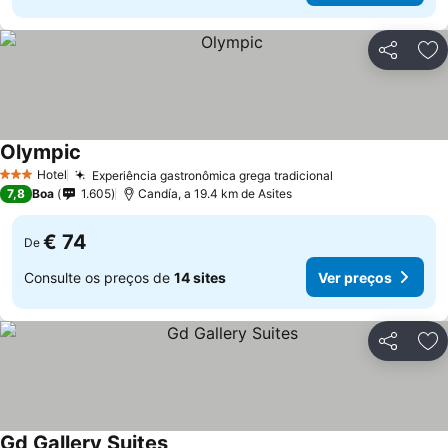
Partilhar
Ad
Olympic
Hotel
Experiência gastronômica grega tradicional
3 Estrelas
7,8
Boa
1.605
Candía, a 19.4 km de Asites
€ 74
De
Consulte os preços de
14 sites
Ver preços
Partilhar
Ad
Gd Gallery Suites