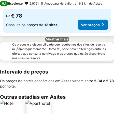
4 Estrelas
9,1
Excelente
2.976
Amoudara Heraklion, a 16.2 km de Asites
€ 78
De
Consulte os preços de
13 sites
Ver preços
Mostrar mais
Os preços e a disponibilidade que recebemos dos sites de reserva
mudam frequentemente. Como tal, pode haver diferenças entre as
ofertas que consulta no trivago e os preços que estão disponíveis
nos sites de reserva.
Intervalo de preços
Os preços de hotéis económicos em Asites variam entre
‎€ 34
e
‎€ 78
por noite.
Outras estadias em Asites