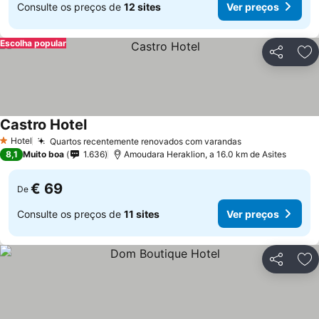
Consulte os preços de
12 sites
Ver preços
Escolha popular
Partilhar
Ad
Castro Hotel
Hotel
Quartos recentemente renovados com varandas
1 Estrelas
8,1
Muito boa
1.636
Amoudara Heraklion, a 16.0 km de Asites
€ 69
De
Consulte os preços de
11 sites
Ver preços
Partilhar
Ad