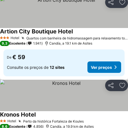
Partilhar
Ad
Artion City Boutique Hotel
Hotel
Quartos com banheira de hidromassagem para relaxamento total
3 Estrelas
9,3
Excelente
1.941
Candía, a 19.1 km de Asites
€ 59
De
Consulte os preços de
12 sites
Ver preços
Partilhar
Ad
Kronos Hotel
Hotel
Perto da histórica Fortaleza de Koules
2 Estrelas
8,6
Excelente
4.856
Candía, a 19.9 km de Asites