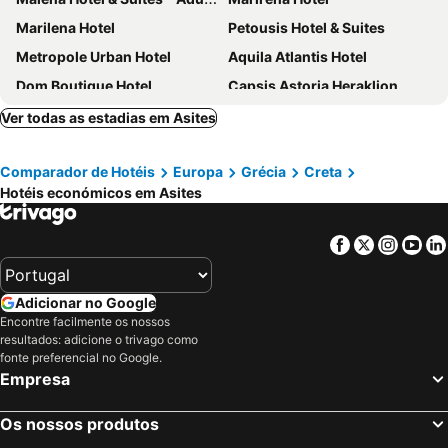
Marilena Hotel
Petousis Hotel & Suites
Metropole Urban Hotel
Aquila Atlantis Hotel
Dom Boutique Hotel
Capsis Astoria Heraklion
Atrion Hotel
Castello City Hotel
Ver todas as estadias em Asites
Zeus Hotels Neptuno Beach
ibis Styles Heraklion Central
Comparador de Hotéis
Europa
Grécia
Creta
Agapi Beach Resort
Aetovigla Guesthouse
Hotéis económicos em Asites
Candia Suites & Rooms
Sentido Amounda Bay
Saint George Gournes Bay
Dessole Dolphin Bay Resort
Facebook
Twitter
Insta
Yo
Paralos Lifestyle Beach
Metaxa Hotel
Kastro Hotel
Katalagari Country Suites
Adicionar no Google
Vanisko Hotel
Mirabello Hotel
Encontre facilmente os nossos
resultados: adicione o trivago como
Iraklion Hotel
Eliathos Hillside Retreat
fonte preferencial no Google.
Hotel Tsagarakis Beach
Gd Gallery Suites
Empresa
The Pal Living in a Concept
Olympic
Os nossos produtos
IDI Hotel
Yianna Caravel Suites "by Checkin" adults only