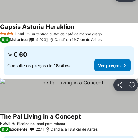
Capsis Astoria Heraklion
Hotel
Autêntico buffet de café da manhã grego
4 Estrelas
8,4
Muito boa
4.923
Candía, a 19.7 km de Asites
€ 60
De
Consulte os preços de
18 sites
Ver preços
Partilhar
Ad
The Pal Living in a Concept
Hotel
Piscina no local para relaxar
9,6
Excelente
227
Candía, a 18.9 km de Asites