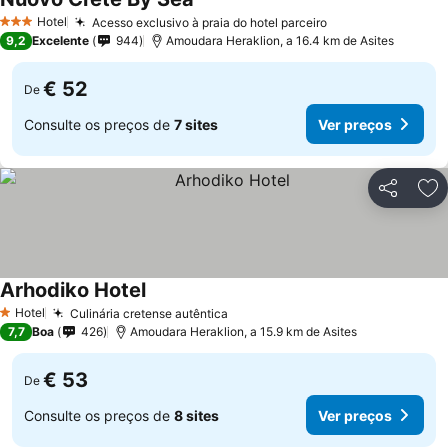
Hotel
Acesso exclusivo à praia do hotel parceiro
3 Estrelas
9,2
Excelente
944
Amoudara Heraklion, a 16.4 km de Asites
€ 52
De
Consulte os preços de
7 sites
Ver preços
Partilhar
Ad
Arhodiko Hotel
Hotel
Culinária cretense autêntica
1 Estrelas
7,7
Boa
426
Amoudara Heraklion, a 15.9 km de Asites
€ 53
De
Consulte os preços de
8 sites
Ver preços