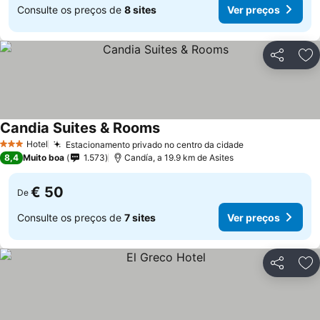
Consulte os preços de
8 sites
Ver preços
Partilhar
Ad
Candia Suites & Rooms
Hotel
Estacionamento privado no centro da cidade
3 Estrelas
8,4
Muito boa
1.573
Candía, a 19.9 km de Asites
€ 50
De
Consulte os preços de
7 sites
Ver preços
Partilhar
Ad