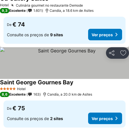
Hotel
Culinária gourmet no restaurante Demode
9,3
Excelente
1.601
Candía, a 18.6 km de Asites
€ 74
De
Consulte os preços de
9 sites
Ver preços
Partilhar
Ad
Saint George Gournes Bay
Hotel
5 Estrelas
8,6
Excelente
163
Candía, a 20.0 km de Asites
€ 75
De
Consulte os preços de
2 sites
Ver preços