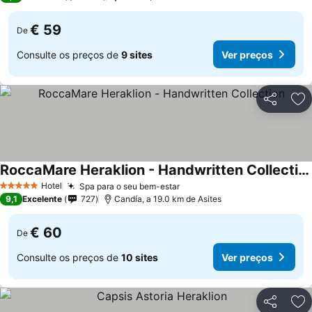
€ 59
De
Consulte os preços de
9 sites
Ver preços
Partilhar
Ad
RoccaMare Heraklion - Handwritten Collection
Hotel
Spa para o seu bem-estar
5 Estrelas
9,1
Excelente
727
Candía, a 19.0 km de Asites
€ 60
De
Consulte os preços de
10 sites
Ver preços
Partilhar
Ad