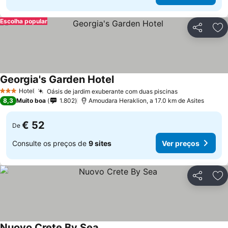
Escolha popular
Partilhar
Ad
Georgia's Garden Hotel
Hotel
Oásis de jardim exuberante com duas piscinas
3 Estrelas
8,3
Muito boa
1.802
Amoudara Heraklion, a 17.0 km de Asites
€ 52
De
Consulte os preços de
9 sites
Ver preços
Partilhar
Ad
Nuovo Crete By Sea