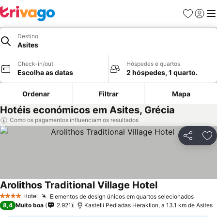
Favoritos
Iniciar
Me
Destino
Asites
Check-in/out
Hóspedes e quartos
Escolha as datas
2 hóspedes, 1 quarto.
Ordenar
Filtrar
Mapa
Hotéis económicos em Asites, Grécia
Como os pagamentos influenciam os resultados
Partilhar
Ad
Arolithos Traditional Village Hotel
Hotel
Elementos de design únicos em quartos selecionados
4 Estrelas
8,4
Muito boa
2.921
Kastelli Pediadas Heraklion, a 13.1 km de Asites