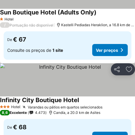
Sun Boutique Hotel (Adults Only)
Hotel
1 Estrelas
/
Kastelli Pediadas Heraklion, a 16.8 km de Asites
Pontuação não disponível
€ 67
De
Consulte os preços de
1 site
Ver preços
Partilhar
Ad
Infinity City Boutique Hotel
Hotel
Varandas ou pátios em quartos selecionados
3 Estrelas
8,6
Excelente
4.473
Candía, a 20.0 km de Asites
€ 68
De