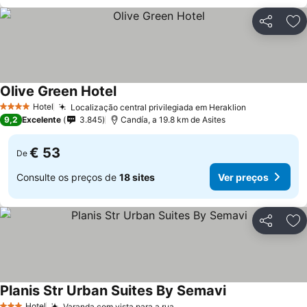
Partilhar
Ad
Olive Green Hotel
Hotel
Localização central privilegiada em Heraklion
4 Estrelas
9,2
Excelente
3.845
Candía, a 19.8 km de Asites
€ 53
De
Consulte os preços de
18 sites
Ver preços
Partilhar
Ad
Planis Str Urban Suites By Semavi
Hotel
Varanda com vista para a rua