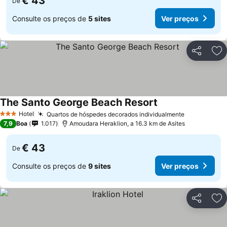
€ 43
De
Consulte os preços de
5 sites
Ver preços
Partilhar
Ad
The Santo George Beach Resort
Hotel
Quartos de hóspedes decorados individualmente
3 Estrelas
7,9
Boa
1.017
Amoudara Heraklion, a 16.3 km de Asites
€ 43
De
Consulte os preços de
9 sites
Ver preços
Partilhar
Ad