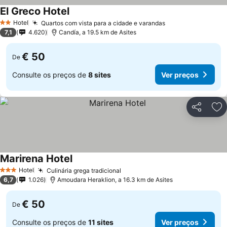
El Greco Hotel
Hotel
Quartos com vista para a cidade e varandas
2 Estrelas
7,1
4.620
Candía, a 19.5 km de Asites
€ 50
De
Consulte os preços de
8 sites
Ver preços
Partilhar
Ad
Marirena Hotel
Hotel
Culinária grega tradicional
3 Estrelas
6,7
1.026
Amoudara Heraklion, a 16.3 km de Asites
€ 50
De
Consulte os preços de
11 sites
Ver preços