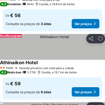
3 Estrelas
8,9
Excelente
844
Candía, a 19.8 km de Asites
€ 56
De
Consulte os preços de
3 sites
Ver preços
Escolha popular
Partilhar
Ad
Athinaikon Hotel
Hotel
Varanda privativa com vista para a cidade
2 Estrelas
8,2
Muito boa
5.776
Candía, a 19.7 km de Asites
€ 59
De
Consulte os preços de
6 sites
Ver preços