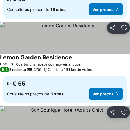
Consulte os preços de
18 sites
Ver preços
Partilhar
Ad
Lemon Garden Residence
Hotel
Quartos charmosos com móveis antigos
9,4
Excelente
375
Candía, a 19.1 km de Asites
€ 65
De
Consulte os preços de
5 sites
Ver preços
Partilhar
Ad