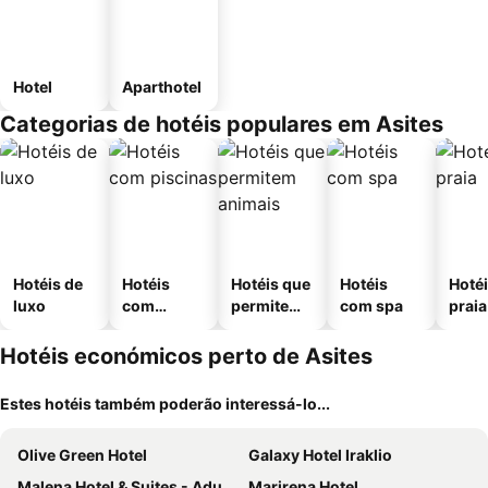
Hotel
Aparthotel
Categorias de hotéis populares em Asites
Hotéis de
Hotéis
Hotéis que
Hotéis
Hotéi
luxo
com
permitem
com spa
praia
piscinas
animais
Hotéis económicos perto de Asites
Estes hotéis também poderão interessá-lo...
Olive Green Hotel
Galaxy Hotel Iraklio
Malena Hotel & Suites - Adults Only by Omilos Hotels
Marirena Hotel