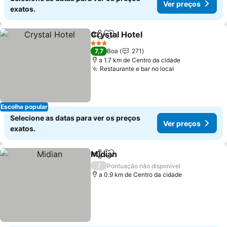
Ver preços
exatos.
Crystal Hotel
Partilhar
Adicionar aos favoritos
Ver preços
3 Estrelas
7,7
Boa
271
a 1.7 km de Centro da cidade
Restaurante e bar no local
Ver preços
Escolha popular
Selecione as datas para ver os preços
Ver preços
exatos.
Midian
Partilhar
Adicionar aos favoritos
Ver preços
/
Pontuação não disponível
a 0.9 km de Centro da cidade