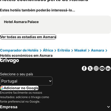
Estes hotéis também poderão interessá-lo...
Hotel Asmara Palace
Ver todas as estadias em Asmara
Comparador de Hotéis
África
Eritréia
Maakel
Asmara
Hotéis económicos em Asmara
Facebook
Twitter
Insta
Yo
Selecione o seu país
Adicionar no Google
Encontre facilmente os nossos
resultados: adicione o trivago como
fonte preferencial no Google.
Empresa