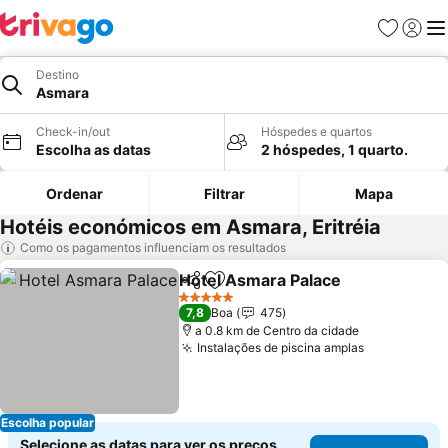
Favoritos
Iniciar
Me
Destino
Asmara
Check-in/out
Hóspedes e quartos
Escolha as datas
2 hóspedes, 1 quarto.
Ordenar
Filtrar
Mapa
Hotéis económicos em Asmara, Eritréia
Como os pagamentos influenciam os resultados
Hotel Asmara Palace
Partilhar
Adicionar aos favoritos
Ver p
5 Estrelas
7,8
Boa
475
a 0.8 km de Centro da cidade
Instalações de piscina amplas
Ver preços
Escolha popular
Selecione as datas para ver os preços