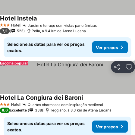
Hotel Insteia
Hotel
Jardim e terraço com vistas panorâmicas
3 Estrelas
7,2
523
Polla, a 9.4 km de Atena Lucana
Selecione as datas para ver os preços
Ver preços
exatos.
Escolha popular
Partilhar
Ad
Hotel La Congiura dei Baroni
Hotel
Quartos charmosos com inspiração medieval
3 Estrelas
8,6
Excelente
338
Teggiano, a 8.3 km de Atena Lucana
Selecione as datas para ver os preços
Ver preços
exatos.