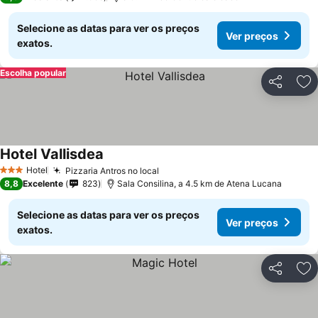
Selecione as datas para ver os preços
Ver preços
exatos.
Escolha popular
Partilhar
Ad
Hotel Vallisdea
Hotel
Pizzaria Antros no local
3 Estrelas
8,8
Excelente
823
Sala Consilina, a 4.5 km de Atena Lucana
Selecione as datas para ver os preços
Ver preços
exatos.
Partilhar
Ad