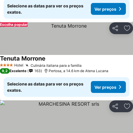
Selecione as datas para ver os preços
Ver preços
exatos.
Escolha popular
Partilhar
Ad
Tenuta Morrone
Hotel
Culinária italiana para a família
4 Estrelas
9,2
Excelente
163
Pertosa, a 14.6 km de Atena Lucana
Selecione as datas para ver os preços
Ver preços
exatos.
Partilhar
Ad