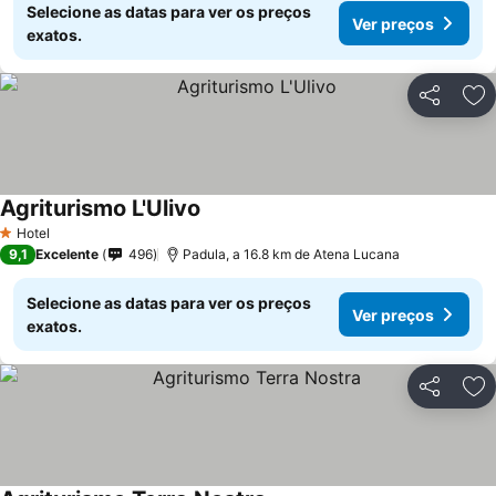
Selecione as datas para ver os preços
Ver preços
exatos.
Partilhar
Ad
Agriturismo L'Ulivo
Hotel
1 Estrelas
9,1
Excelente
496
Padula, a 16.8 km de Atena Lucana
Selecione as datas para ver os preços
Ver preços
exatos.
Partilhar
Ad