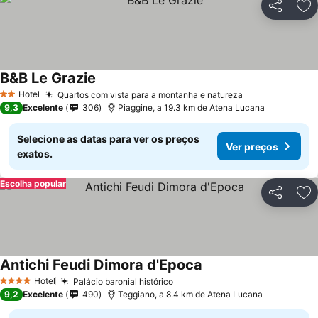
Partilhar
Ad
B&B Le Grazie
Hotel
Quartos com vista para a montanha e natureza
2 Estrelas
9,3
Excelente
306
Piaggine, a 19.3 km de Atena Lucana
Selecione as datas para ver os preços
Ver preços
exatos.
Escolha popular
Partilhar
Ad
Antichi Feudi Dimora d'Epoca
Hotel
Palácio baronial histórico
4 Estrelas
9,2
Excelente
490
Teggiano, a 8.4 km de Atena Lucana