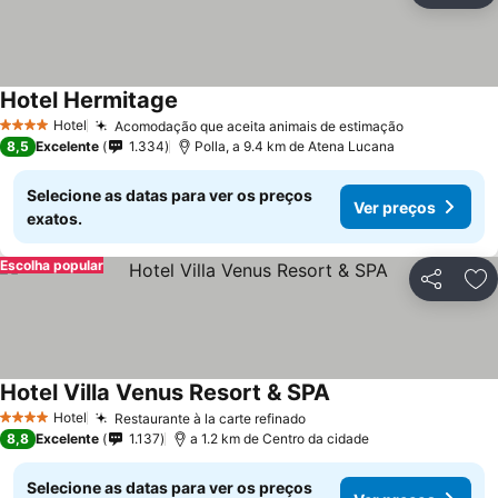
Hotel Hermitage
Hotel
Acomodação que aceita animais de estimação
4 Estrelas
8,5
Excelente
1.334
Polla, a 9.4 km de Atena Lucana
Selecione as datas para ver os preços
Ver preços
exatos.
Escolha popular
Partilhar
Ad
Hotel Villa Venus Resort & SPA
Hotel
Restaurante à la carte refinado
4 Estrelas
8,8
Excelente
1.137
a 1.2 km de Centro da cidade
Selecione as datas para ver os preços