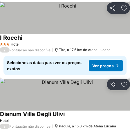
Partilhar
Ad
I Rocchi
Hotel
3 Estrelas
/
Tito, a 17.6 km de Atena Lucana
Pontuação não disponível
Selecione as datas para ver os preços
Ver preços
exatos.
Partilhar
Ad
Dianum Villa Degli Ulivi
Hotel
/
Padula, a 15.0 km de Atena Lucana
Pontuação não disponível