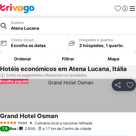
Favoritos
Iniciar
Me
Destino
Atena Lucana
Check-in/out
Hóspedes e quartos
Escolha as datas
2 hóspedes, 1 quarto.
Ordenar
Filtrar
Mapa
Hotéis económicos em Atena Lucana, Itália
Como os pagamentos influenciam os resultados
Escolha popular
Partilhar
Ad
Grand Hotel Osman
Hotel
Culinária local e nacional refinada
5 Estrelas
7,5
Boa
2.654
a 1.7 km de Centro da cidade