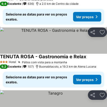
2 Estrelas
9,4
Excelente
636
a 2.0 km de Centro da cidade
Selecione as datas para ver os preços
Ver preços
exatos.
Partilhar
Ad
TENUTA ROSA - Gastronomia e Relax
Hotel
Pátios com vista para a montanha
3 Estrelas
9,2
Excelente
107
Buonabitacolo, a 19.3 km de Atena Lucana
Selecione as datas para ver os preços
Ver preços
exatos.
Partilhar
Ad