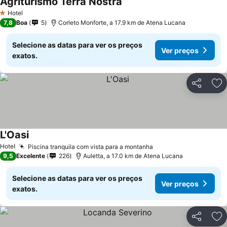
Agriturismo Terra Nostra
Hotel
1 Estrelas
7,8
Boa
5
Corleto Monforte, a 17.9 km de Atena Lucana
Selecione as datas para ver os preços
Ver preços
exatos.
Partilhar
Ad
L'Oasi
Hotel
Piscina tranquila com vista para a montanha
9,5
Excelente
226
Auletta, a 17.0 km de Atena Lucana
Selecione as datas para ver os preços
Ver preços
exatos.
Partilhar
Ad