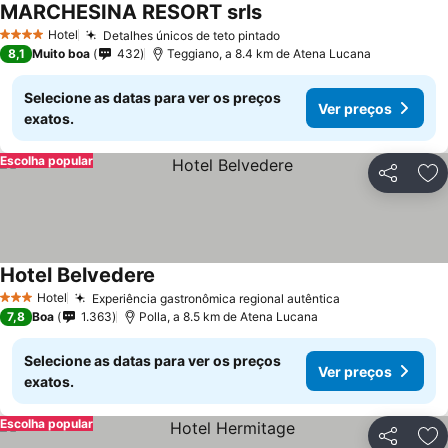
MARCHESINA RESORT srls
Hotel
Detalhes únicos de teto pintado
4 Estrelas
8,1
Muito boa
432
Teggiano, a 8.4 km de Atena Lucana
Selecione as datas para ver os preços
Ver preços
exatos.
Escolha popular
Partilhar
Ad
Hotel Belvedere
Hotel
Experiência gastronômica regional autêntica
3 Estrelas
7,8
Boa
1.363
Polla, a 8.5 km de Atena Lucana
Selecione as datas para ver os preços
Ver preços
exatos.
Escolha popular
Partilhar
Ad