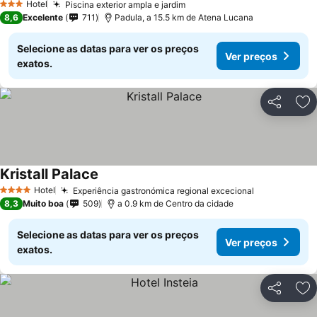
Hotel
Piscina exterior ampla e jardim
3 Estrelas
8,6
Excelente
711
Padula, a 15.5 km de Atena Lucana
Selecione as datas para ver os preços
Ver preços
exatos.
Partilhar
Ad
Kristall Palace
Hotel
Experiência gastronómica regional excecional
4 Estrelas
8,3
Muito boa
509
a 0.9 km de Centro da cidade
Selecione as datas para ver os preços
Ver preços
exatos.
Partilhar
Ad