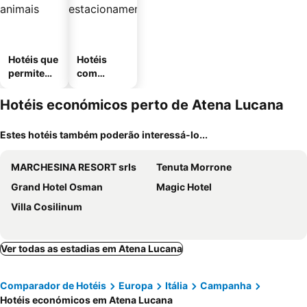
Hotéis que
Hotéis
permitem
com
animais
estaciona
mento
Hotéis económicos perto de Atena Lucana
Estes hotéis também poderão interessá-lo...
MARCHESINA RESORT srls
Tenuta Morrone
Grand Hotel Osman
Magic Hotel
Villa Cosilinum
Ver todas as estadias em Atena Lucana
Comparador de Hotéis
Europa
Itália
Campanha
Hotéis económicos em Atena Lucana