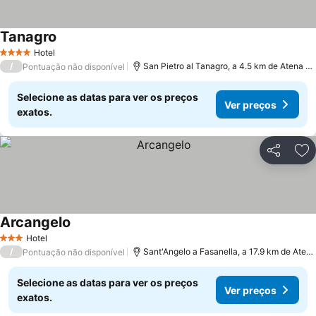
Tanagro
Hotel
4 Estrelas
/
San Pietro al Tanagro, a 4.5 km de Atena Lucana
Pontuação não disponível
Selecione as datas para ver os preços
Ver preços
exatos.
Partilhar
Ad
Arcangelo
Hotel
3 Estrelas
/
Sant'Angelo a Fasanella, a 17.9 km de Atena Lucana
Pontuação não disponível
Selecione as datas para ver os preços
Ver preços
exatos.