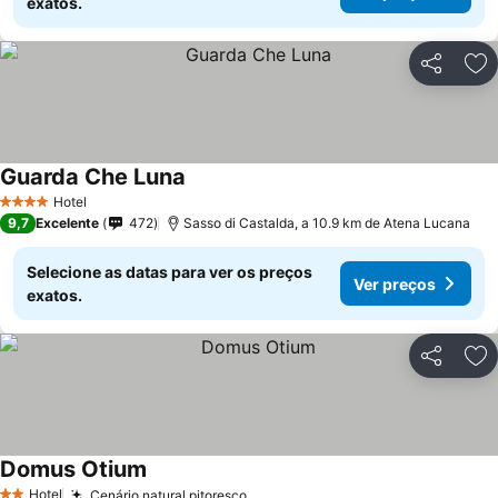
exatos.
Partilhar
Ad
Guarda Che Luna
Hotel
4 Estrelas
9,7
Excelente
472
Sasso di Castalda, a 10.9 km de Atena Lucana
Selecione as datas para ver os preços
Ver preços
exatos.
Partilhar
Ad
Domus Otium
Hotel
Cenário natural pitoresco