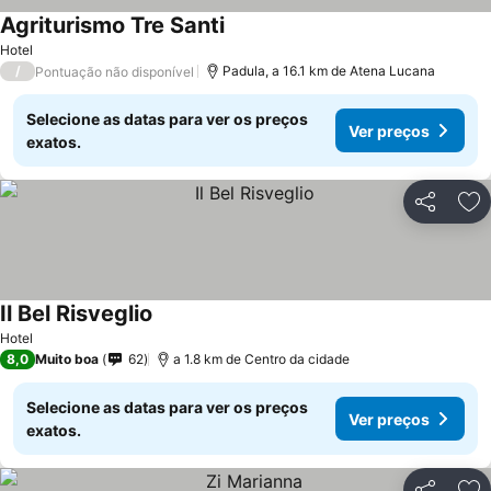
Agriturismo Tre Santi
Hotel
/
Padula, a 16.1 km de Atena Lucana
Pontuação não disponível
Selecione as datas para ver os preços
Ver preços
exatos.
Partilhar
Ad
Il Bel Risveglio
Hotel
8,0
Muito boa
62
a 1.8 km de Centro da cidade
Selecione as datas para ver os preços
Ver preços
exatos.