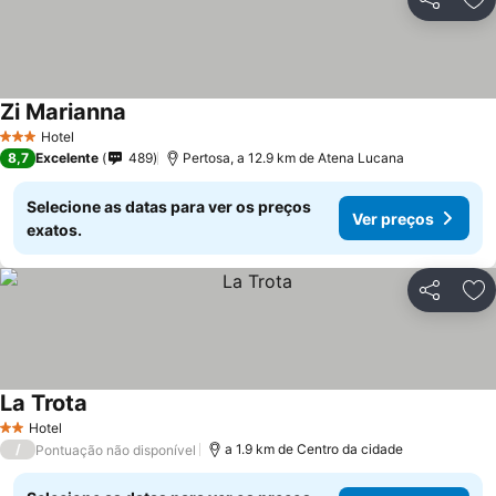
Partilhar
Ad
Zi Marianna
Hotel
3 Estrelas
8,7
Excelente
489
Pertosa, a 12.9 km de Atena Lucana
Selecione as datas para ver os preços
Ver preços
exatos.
Partilhar
Ad
La Trota
Hotel
2 Estrelas
/
a 1.9 km de Centro da cidade
Pontuação não disponível