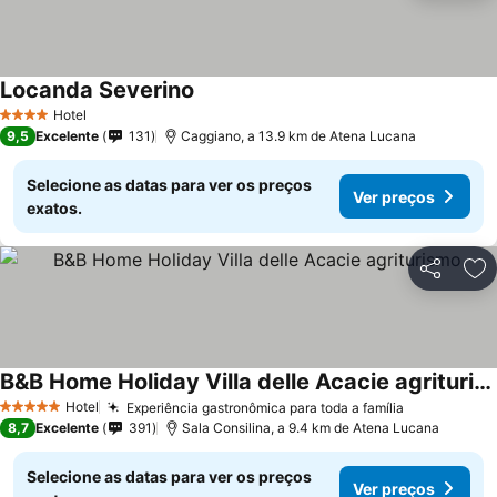
Locanda Severino
Hotel
4 Estrelas
9,5
Excelente
131
Caggiano, a 13.9 km de Atena Lucana
Selecione as datas para ver os preços
Ver preços
exatos.
Partilhar
Ad
B&B Home Holiday Villa delle Acacie agriturismo
Hotel
Experiência gastronômica para toda a família
5 Estrelas
8,7
Excelente
391
Sala Consilina, a 9.4 km de Atena Lucana
Selecione as datas para ver os preços
Ver preços