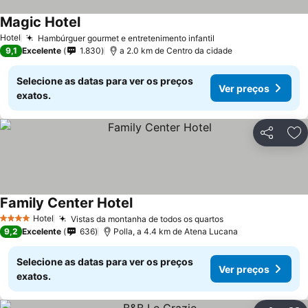
Magic Hotel
Hotel
Hambúrguer gourmet e entretenimento infantil
9,1
Excelente
1.830
a 2.0 km de Centro da cidade
Selecione as datas para ver os preços
Ver preços
exatos.
Partilhar
Ad
Family Center Hotel
Hotel
Vistas da montanha de todos os quartos
4 Estrelas
9,2
Excelente
636
Polla, a 4.4 km de Atena Lucana
Selecione as datas para ver os preços
Ver preços
exatos.