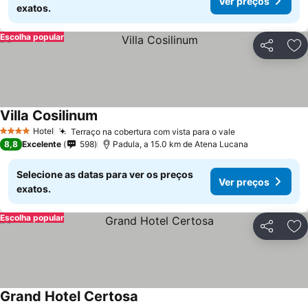
Ver preços
exatos.
Escolha popular
Partilhar
Ad
Villa Cosilinum
Hotel
Terraço na cobertura com vista para o vale
4 Estrelas
8,8
Excelente
598
Padula, a 15.0 km de Atena Lucana
Selecione as datas para ver os preços
Ver preços
exatos.
Escolha popular
Partilhar
Ad
Grand Hotel Certosa