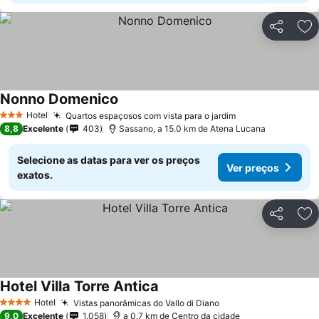
Partilhar
Ad
Nonno Domenico
Hotel
Quartos espaçosos com vista para o jardim
3 Estrelas
8,8
Excelente
403
Sassano, a 15.0 km de Atena Lucana
Selecione as datas para ver os preços
Ver preços
exatos.
Partilhar
Ad
Hotel Villa Torre Antica
Hotel
Vistas panorâmicas do Vallo di Diano
4 Estrelas
9,0
Excelente
1.058
a 0.7 km de Centro da cidade