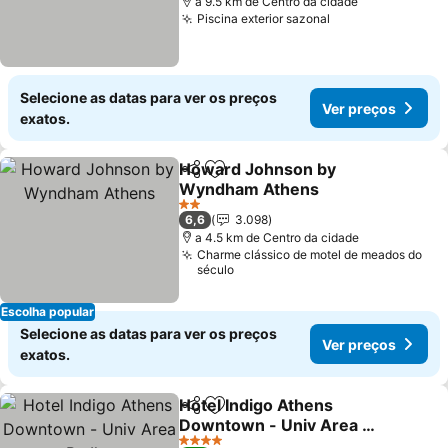
a 9.5 km de Centro da cidade
Piscina exterior sazonal
Selecione as datas para ver os preços
Ver preços
exatos.
Howard Johnson by
Partilhar
Adicionar aos favoritos
Wyndham Athens
2 Estrelas
6,6
3.098
a 4.5 km de Centro da cidade
Charme clássico de motel de meados do
século
Escolha popular
Selecione as datas para ver os preços
Ver preços
exatos.
Hotel Indigo Athens
Partilhar
Adicionar aos favoritos
Downtown - Univ Area By
Ihg
4 Estrelas