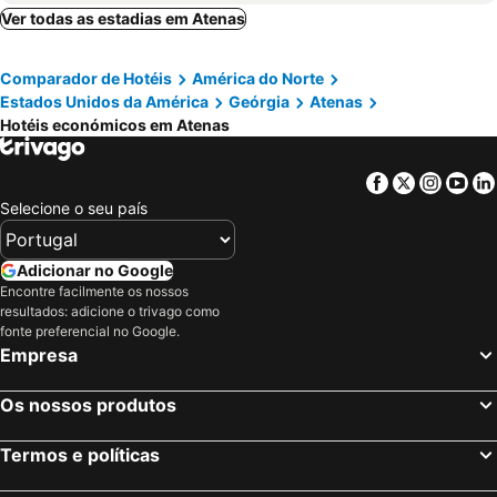
Ver todas as estadias em Atenas
Comparador de Hotéis
América do Norte
Estados Unidos da América
Geórgia
Atenas
Hotéis económicos em Atenas
Facebook
Twitter
Insta
Yo
Selecione o seu país
Adicionar no Google
Encontre facilmente os nossos
resultados: adicione o trivago como
fonte preferencial no Google.
Empresa
Os nossos produtos
Termos e políticas