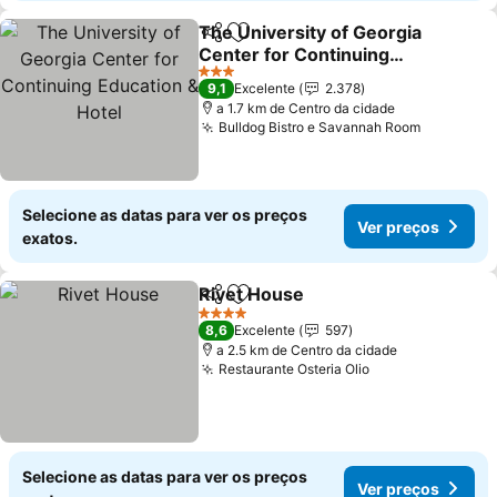
The University of Georgia
Partilhar
Adicionar aos favoritos
Center for Continuing
Education & Hotel
3 Estrelas
9,1
Excelente
2.378
a 1.7 km de Centro da cidade
Bulldog Bistro e Savannah Room
Selecione as datas para ver os preços
Ver preços
exatos.
Rivet House
Partilhar
Adicionar aos favoritos
4 Estrelas
8,6
Excelente
597
a 2.5 km de Centro da cidade
Restaurante Osteria Olio
Selecione as datas para ver os preços
Ver preços