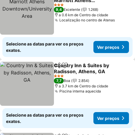
Marriott Athens
Downtown/University
3 Estrelas
9,4
Excelente
1.268
Area
a 0.6 km de Centro da cidade
Localização no centro de Atenas
Selecione as datas para ver os preços
Ver preços
exatos.
Country Inn & Suites by
Partilhar
Adicionar aos favoritos
Radisson, Athens, GA
3 Estrelas
7,7
Boa
2.854
a 3.7 km de Centro da cidade
Piscina interna aquecida
Selecione as datas para ver os preços
Ver preços
exatos.