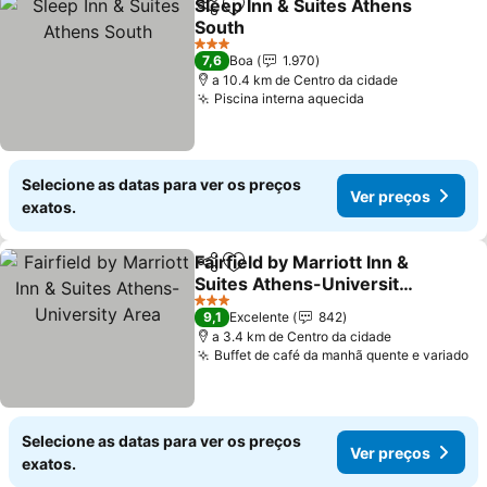
Sleep Inn & Suites Athens
Partilhar
Adicionar aos favoritos
South
3 Estrelas
7,6
Boa
1.970
a 10.4 km de Centro da cidade
Piscina interna aquecida
Selecione as datas para ver os preços
Ver preços
exatos.
Fairfield by Marriott Inn &
Partilhar
Adicionar aos favoritos
Suites Athens-University
Area
3 Estrelas
9,1
Excelente
842
a 3.4 km de Centro da cidade
Buffet de café da manhã quente e variado
Selecione as datas para ver os preços
Ver preços
exatos.