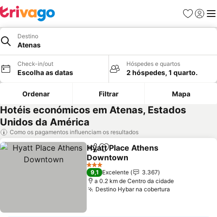
Favoritos
Iniciar
Me
Destino
Atenas
Check-in/out
Hóspedes e quartos
Escolha as datas
2 hóspedes, 1 quarto.
Ordenar
Filtrar
Mapa
Hotéis económicos em Atenas, Estados
Unidos da América
Como os pagamentos influenciam os resultados
Hyatt Place Athens
Partilhar
Adicionar aos favoritos
Downtown
3 Estrelas
9,1
Excelente
3.367
a 0.2 km de Centro da cidade
Destino Hybar na cobertura