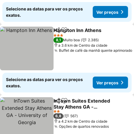
Selecione as datas para ver os preços
Ver preços
exatos.
Hampton Inn Athens
Partilhar
Adicionar aos favoritos
3 Estrelas
8,1
Muito boa
2.385
a 3.6 km de Centro da cidade
Buffet de café da manhã quente aprimorado
Selecione as datas para ver os preços
Ver preços
exatos.
InTown Suites Extended
Partilhar
Adicionar aos favoritos
Stay Athens GA -
University of Georgia
2 Estrelas
6,8
567
a 4.2 km de Centro da cidade
Opções de quartos renovados