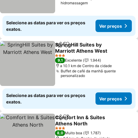
hidromassagem
Selecione as datas para ver os preços
Ver preços
exatos.
SpringHill Suites by
Partilhar
Adicionar aos favoritos
Marriott Athens West
3 Estrelas
9,1
Excelente
1.944
a 10.1 km de Centro da cidade
Buffet de café da manhã quente
personalizado
Selecione as datas para ver os preços
Ver preços
exatos.
Comfort Inn & Suites
Partilhar
Adicionar aos favoritos
Athens North
3 Estrelas
8,0
Muito boa
1.787