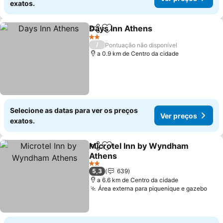
exatos.
Days Inn Athens
Partilhar
Adicionar aos favoritos
2 Estrelas
/
Pontuação não disponível
a 0.9 km de Centro da cidade
Selecione as datas para ver os preços
Ver preços
exatos.
Microtel Inn by Wyndham
Partilhar
Adicionar aos favoritos
Athens
2 Estrelas
5,3
639
a 6.6 km de Centro da cidade
Área externa para piquenique e gazebo