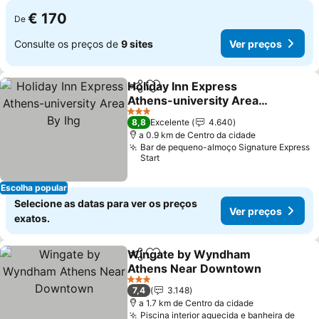
€ 170
De
Consulte os preços de
9 sites
Ver preços
Holiday Inn Express
Partilhar
Adicionar aos favoritos
Athens-university Area
By Ihg
3 Estrelas
8,8
Excelente
4.640
a 0.9 km de Centro da cidade
Bar de pequeno-almoço Signature Express
Start
Escolha popular
Selecione as datas para ver os preços
Ver preços
exatos.
Wingate by Wyndham
Partilhar
Adicionar aos favoritos
Athens Near Downtown
3 Estrelas
7,4
3.148
a 1.7 km de Centro da cidade
Piscina interior aquecida e banheira de