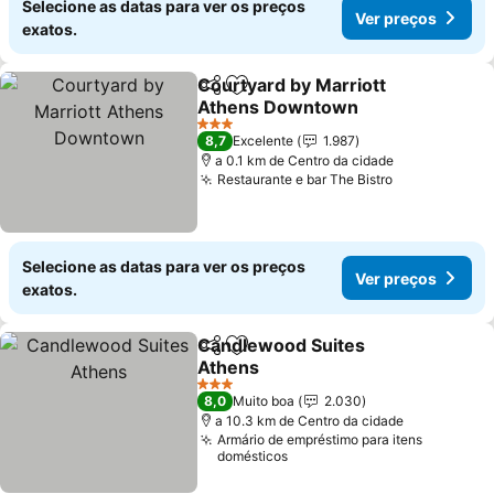
Selecione as datas para ver os preços
Ver preços
exatos.
Courtyard by Marriott
Partilhar
Adicionar aos favoritos
Athens Downtown
3 Estrelas
8,7
Excelente
1.987
a 0.1 km de Centro da cidade
Restaurante e bar The Bistro
Selecione as datas para ver os preços
Ver preços
exatos.
Candlewood Suites
Partilhar
Adicionar aos favoritos
Athens
3 Estrelas
8,0
Muito boa
2.030
a 10.3 km de Centro da cidade
Armário de empréstimo para itens
domésticos