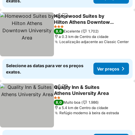
exatos.
Homewood Suites by
Partilhar
Adicionar aos favoritos
Hilton Athens Downtown
University Area
3 Estrelas
8,6
Excelente
1.702
a 0.3 km de Centro da cidade
Localização adjacente ao Classic Center
Selecione as datas para ver os preços
Ver preços
exatos.
Quality Inn & Suites
Partilhar
Adicionar aos favoritos
Athens University Area
2 Estrelas
8,0
Muito boa
1.986
a 5.4 km de Centro da cidade
Refúgio moderno à beira da estrada