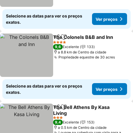
Selecione as datas para ver os preços
Ver preços
exatos.
The Colonels B&B and Inn
Partilhar
Adicionar aos favoritos
4 Estrelas
9,6
Excelente
133
a 8.8 km de Centro da cidade
Propriedade equestre de 30 acres
Selecione as datas para ver os preços
Ver preços
exatos.
The Bell Athens By Kasa
Partilhar
Adicionar aos favoritos
Living
3 Estrelas
9,4
Excelente
153
a 0.5 km de Centro da cidade
Lounge na cobertura com vista para a