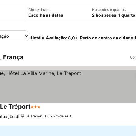
Check-in/out
Hóspedes e quartos
Escolha as datas
2 hóspedes, 1 quarto
ação
Hotéis
Avaliação: 8,0+
Perto do centro da cidade
, França
Com
 Le Tréport
3 Estrelas
ntuações)
Le Tréport, a 6.7 km de Ault