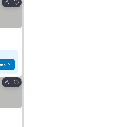
Adicionar aos favoritos
Partilhar
ços
Adicionar aos favoritos
Partilhar