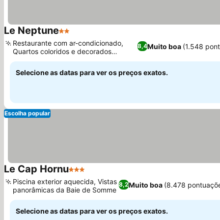
Le Neptune
2 Estrelas
Restaurante com ar-condicionado,
Muito boa
(1.548 pon
8,4
Quartos coloridos e decorados
individualmente
Selecione as datas para ver os preços exatos.
Escolha popular
Le Cap Hornu
3 Estrelas
Piscina exterior aquecida, Vistas
Muito boa
(8.478 pontuaçõ
8,2
panorâmicas da Baie de Somme
Selecione as datas para ver os preços exatos.