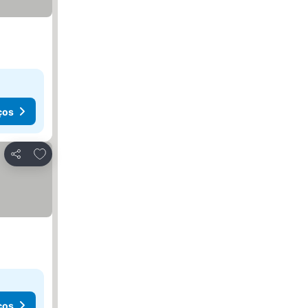
ços
Adicionar aos favoritos
Partilhar
ços