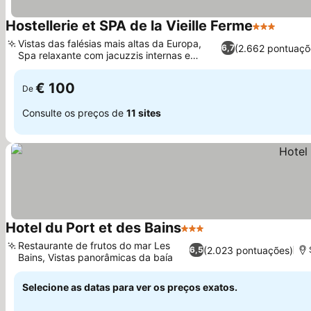
Hostellerie et SPA de la Vieille Ferme
3 Estrelas
Vistas das falésias mais altas da Europa,
(2.662 pontuaçõ
6,7
Spa relaxante com jacuzzis internas e
externas
€ 100
De
Consulte os preços de
11 sites
Hotel du Port et des Bains
3 Estrelas
Restaurante de frutos do mar Les
(2.023 pontuações)
6,5
Bains, Vistas panorâmicas da baía
Selecione as datas para ver os preços exatos.