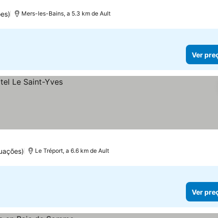
s
es)
Mers-les-Bains, a 5.3 km de Ault
Ver pre
uações)
Le Tréport, a 6.6 km de Ault
Ver pre