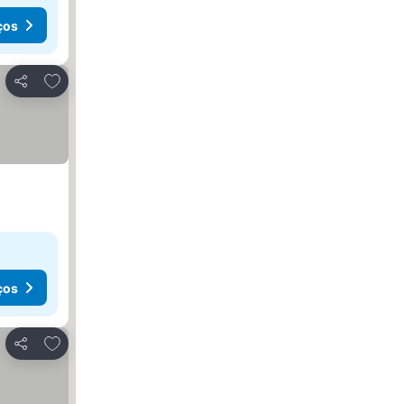
ços
Adicionar aos favoritos
Partilhar
ços
Adicionar aos favoritos
Partilhar