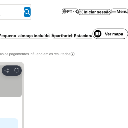
PT · €
Menu
Iniciar sessão
.
Ver mapa
Pequeno-almoço incluído
Aparthotel
Estacionamento
Praia
Ar 
o os pagamentos influenciam os resultados
Adicionar aos favoritos
Partilhar