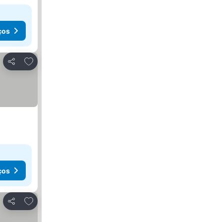
ços
Adicionar aos favoritos
Partilhar
ços
Adicionar aos favoritos
Partilhar