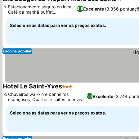
2 Estrela
Estacionamento seguro no local,
Excelente
(3.856 pontuaçõ
8,5
Café da manhã buffet
excepcional
Selecione as datas para ver os preços exatos.
Escolha popular
Hotel Le Saint-Yves
3 Estrelas
Chuveiros walk-in e banheiros
Excelente
(3.744 pont
9,1
espaçosos, Quartos e suítes com vista
para o porto
Selecione as datas para ver os preços exatos.
Escolha popular