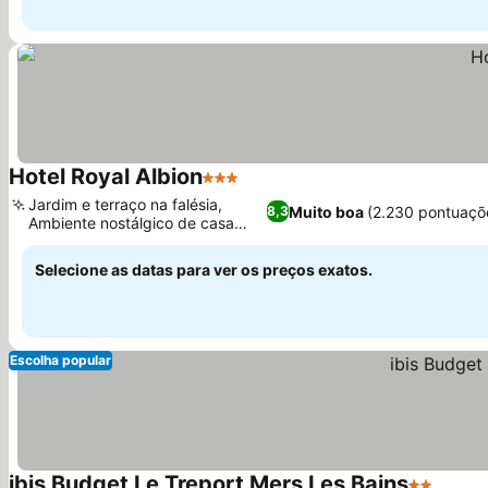
Hotel Royal Albion
3 Estrelas
Jardim e terraço na falésia,
Muito boa
(2.230 pontuaçõ
8,3
Ambiente nostálgico de casa
senhorial
Selecione as datas para ver os preços exatos.
Escolha popular
ibis Budget Le Treport Mers Les Bains