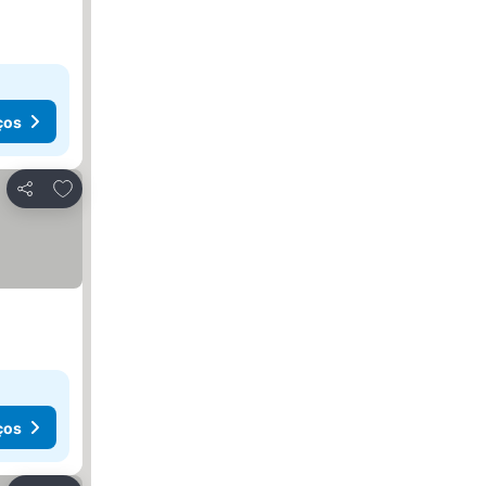
ços
Adicionar aos favoritos
Partilhar
ços