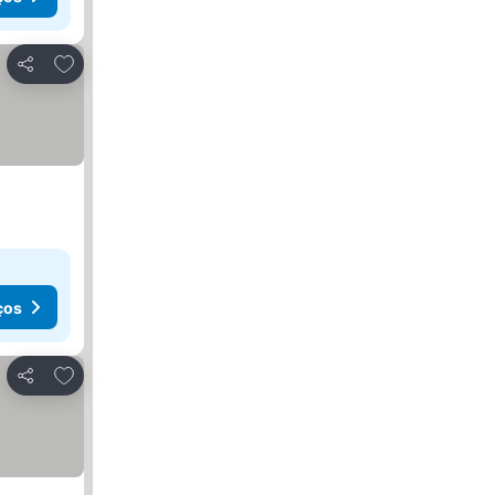
Adicionar aos favoritos
Partilhar
ços
Adicionar aos favoritos
Partilhar