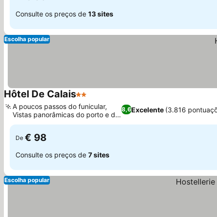
Consulte os preços de
13 sites
Escolha popular
Hôtel De Calais
2 Estrelas
A poucos passos do funicular,
Excelente
(3.816 pontuaç
8,6
Vistas panorâmicas do porto e do
mar
€ 98
De
Consulte os preços de
7 sites
Escolha popular