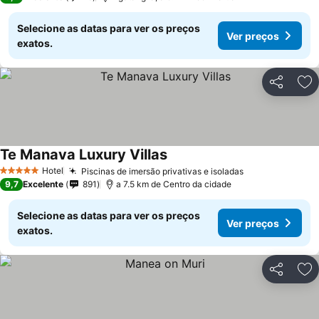
Selecione as datas para ver os preços
Ver preços
exatos.
Partilhar
Ad
Te Manava Luxury Villas
Hotel
Piscinas de imersão privativas e isoladas
5 Estrelas
9,7
Excelente
891
a 7.5 km de Centro da cidade
Selecione as datas para ver os preços
Ver preços
exatos.
Partilhar
Ad