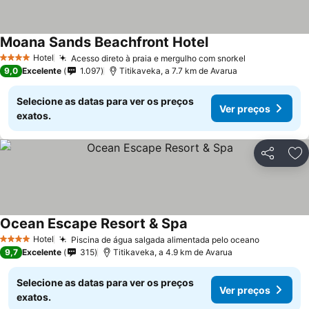
Moana Sands Beachfront Hotel
Hotel
Acesso direto à praia e mergulho com snorkel
4 Estrelas
9,0
Excelente
1.097
Titikaveka, a 7.7 km de Avarua
Selecione as datas para ver os preços
Ver preços
exatos.
Partilhar
Ad
Ocean Escape Resort & Spa
Hotel
Piscina de água salgada alimentada pelo oceano
4 Estrelas
9,7
Excelente
315
Titikaveka, a 4.9 km de Avarua
Selecione as datas para ver os preços
Ver preços
exatos.