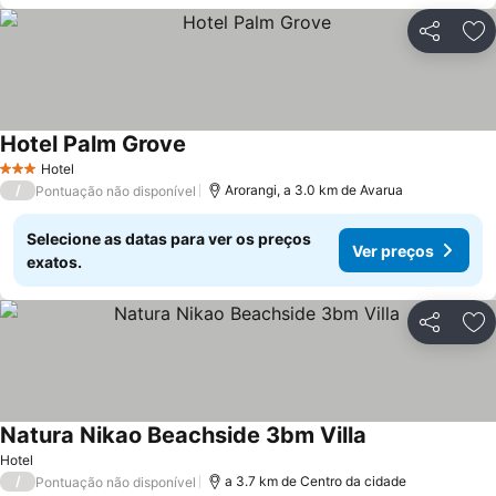
Partilhar
Ad
Hotel Palm Grove
Hotel
3 Estrelas
/
Arorangi, a 3.0 km de Avarua
Pontuação não disponível
Selecione as datas para ver os preços
Ver preços
exatos.
Partilhar
Ad
Natura Nikao Beachside 3bm Villa
Hotel
/
a 3.7 km de Centro da cidade
Pontuação não disponível