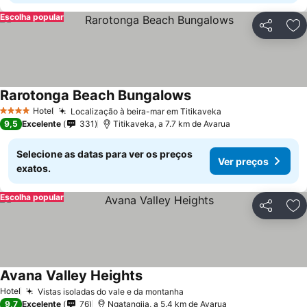
Escolha popular
Partilhar
Ad
Rarotonga Beach Bungalows
Hotel
Localização à beira-mar em Titikaveka
4 Estrelas
9,5
Excelente
331
Titikaveka, a 7.7 km de Avarua
Selecione as datas para ver os preços
Ver preços
exatos.
Escolha popular
Partilhar
Ad
Avana Valley Heights
Hotel
Vistas isoladas do vale e da montanha
9,7
Excelente
76
Ngatangiia, a 5.4 km de Avarua