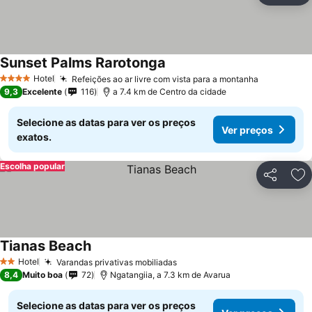
Sunset Palms Rarotonga
Hotel
Refeições ao ar livre com vista para a montanha
4 Estrelas
9,3
Excelente
116
a 7.4 km de Centro da cidade
Selecione as datas para ver os preços
Ver preços
exatos.
Escolha popular
Partilhar
Ad
Tianas Beach
Hotel
Varandas privativas mobiliadas
2 Estrelas
8,4
Muito boa
72
Ngatangiia, a 7.3 km de Avarua
Selecione as datas para ver os preços