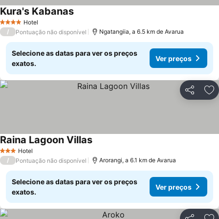
Kura's Kabanas
Hotel
4 Estrelas
/
Ngatangiia, a 6.5 km de Avarua
Pontuação não disponível
Selecione as datas para ver os preços
Ver preços
exatos.
Partilhar
Ad
Raina Lagoon Villas
Hotel
3 Estrelas
/
Arorangi, a 6.1 km de Avarua
Pontuação não disponível
Selecione as datas para ver os preços
Ver preços
exatos.