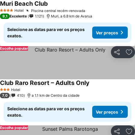
Muri Beach Club
Hotel
Piscina central recém-renovada
4 Estrelas
9,1
Excelente
1.121
Muri, a 6.8 km de Avarua
Selecione as datas para ver os preços
Ver preços
exatos.
Escolha popular
Partilhar
Ad
Club Raro Resort – Adults Only
Hotel
3 Estrelas
7,0
410
a 1.1 km de Centro da cidade
Selecione as datas para ver os preços
Ver preços
exatos.
Escolha popular
Partilhar
Ad