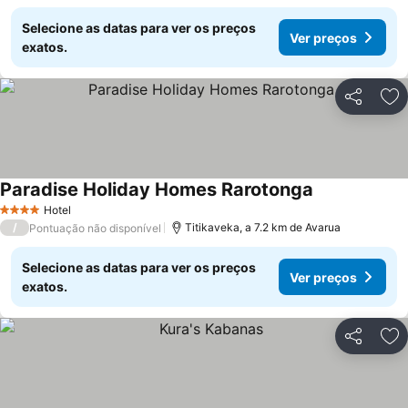
Selecione as datas para ver os preços
Ver preços
exatos.
Partilhar
Ad
Paradise Holiday Homes Rarotonga
Hotel
4 Estrelas
/
Titikaveka, a 7.2 km de Avarua
Pontuação não disponível
Selecione as datas para ver os preços
Ver preços
exatos.
Partilhar
Ad