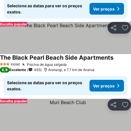
Selecione as datas para ver os preços
Ver preços
exatos.
Escolha popular
Partilhar
Ad
The Black Pearl Beach Side Apartments
Hotel
Piscina de água salgada
3 Estrelas
8,9
Excelente
455
Arorangi, a 7.7 km de Avarua
Selecione as datas para ver os preços
Ver preços
exatos.
Escolha popular
Partilhar
Ad