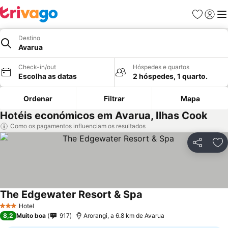
Favoritos
Iniciar
Me
Destino
Avarua
Check-in/out
Hóspedes e quartos
Escolha as datas
2 hóspedes, 1 quarto.
Ordenar
Filtrar
Mapa
Hotéis económicos em Avarua, Ilhas Cook
Como os pagamentos influenciam os resultados
Partilhar
Ad
The Edgewater Resort & Spa
Hotel
3 Estrelas
8,2
Muito boa
917
Arorangi, a 6.8 km de Avarua