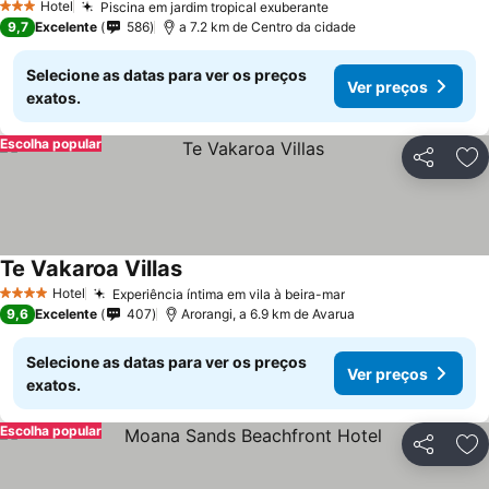
Hotel
Piscina em jardim tropical exuberante
3 Estrelas
9,7
Excelente
586
a 7.2 km de Centro da cidade
Selecione as datas para ver os preços
Ver preços
exatos.
Escolha popular
Partilhar
Ad
Te Vakaroa Villas
Hotel
Experiência íntima em vila à beira-mar
4 Estrelas
9,6
Excelente
407
Arorangi, a 6.9 km de Avarua
Selecione as datas para ver os preços
Ver preços
exatos.
Escolha popular
Partilhar
Ad