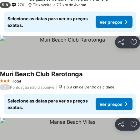
3 Estrelas
5,8
270
Titikaveka, a 7.7 km de Avarua
Selecione as datas para ver os preços
Ver preços
exatos.
Partilhar
Ad
Muri Beach Club Rarotonga
Hotel
3 Estrelas
/
a 6.9 km de Centro da cidade
Pontuação não disponível
Selecione as datas para ver os preços
Ver preços
exatos.
Partilhar
Ad