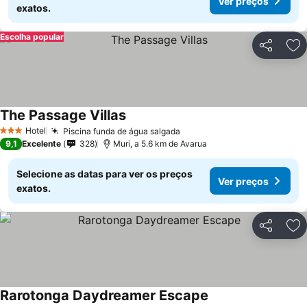
Ver preços
exatos.
Escolha popular
Partilhar
Ad
The Passage Villas
Hotel
Piscina funda de água salgada
3 Estrelas
9,1
Excelente
328
Muri, a 5.6 km de Avarua
Selecione as datas para ver os preços
Ver preços
exatos.
Partilhar
Ad
Rarotonga Daydreamer Escape