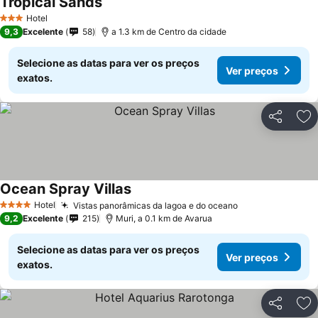
Tropical Sands
Hotel
3 Estrelas
9,3
Excelente
58
a 1.3 km de Centro da cidade
Selecione as datas para ver os preços
Ver preços
exatos.
Partilhar
Ad
Ocean Spray Villas
Hotel
Vistas panorâmicas da lagoa e do oceano
4 Estrelas
9,2
Excelente
215
Muri, a 0.1 km de Avarua
Selecione as datas para ver os preços
Ver preços
exatos.
Partilhar
Ad