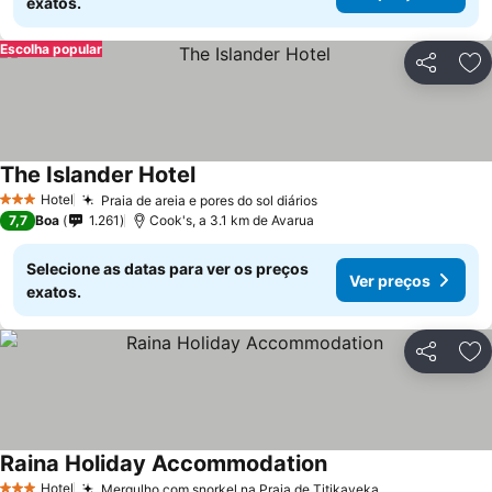
exatos.
Escolha popular
Partilhar
Ad
The Islander Hotel
Hotel
Praia de areia e pores do sol diários
3 Estrelas
7,7
Boa
1.261
Cook's, a 3.1 km de Avarua
Selecione as datas para ver os preços
Ver preços
exatos.
Partilhar
Ad
Raina Holiday Accommodation
Hotel
Mergulho com snorkel na Praia de Titikaveka