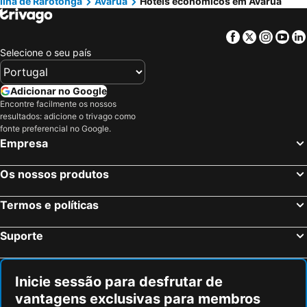
Ilha de Rarotonga
Avarua
Hotéis económicos em Avarua
Facebook
Twitter
Insta
Yo
Selecione o seu país
Adicionar no Google
Encontre facilmente os nossos
resultados: adicione o trivago como
fonte preferencial no Google.
Empresa
Os nossos produtos
Termos e políticas
Suporte
Inicie sessão para desfrutar de
vantagens exclusivas para membros