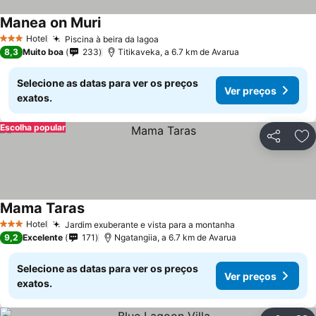
Manea on Muri
Hotel
Piscina à beira da lagoa
3 Estrelas
8,3
Muito boa
233
Titikaveka, a 6.7 km de Avarua
Selecione as datas para ver os preços
Ver preços
exatos.
Escolha popular
Partilhar
Ad
Mama Taras
Hotel
Jardim exuberante e vista para a montanha
3 Estrelas
9,2
Excelente
171
Ngatangiia, a 6.7 km de Avarua
Selecione as datas para ver os preços
Ver preços
exatos.