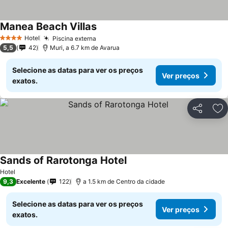
Manea Beach Villas
Hotel
Piscina externa
4 Estrelas
5,5
42
Muri, a 6.7 km de Avarua
Selecione as datas para ver os preços
Ver preços
exatos.
Partilhar
Ad
Sands of Rarotonga Hotel
Hotel
9,3
Excelente
122
a 1.5 km de Centro da cidade
Selecione as datas para ver os preços
Ver preços
exatos.