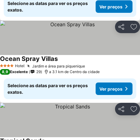
Selecione as datas para ver os preços
Ver preços
exatos.
Partilhar
Ad
Ocean Spray Villas
Hotel
Jardim e área para piquenique
4 Estrelas
8,9
Excelente
29
a 3.1 km de Centro da cidade
Selecione as datas para ver os preços
Ver preços
exatos.
Partilhar
Ad