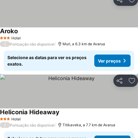
Partilhar
Ad
Aroko
Hotel
3 Estrelas
/
Muri, a 6.3 km de Avarua
Pontuação não disponível
Selecione as datas para ver os preços
Ver preços
exatos.
Partilhar
Ad
Heliconia Hideaway
Hotel
3 Estrelas
/
Titikaveka, a 7.7 km de Avarua
Pontuação não disponível