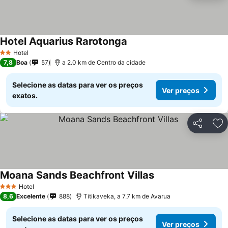
Hotel Aquarius Rarotonga
Hotel
2 Estrelas
7,8
Boa
57
a 2.0 km de Centro da cidade
Selecione as datas para ver os preços
Ver preços
exatos.
Partilhar
Ad
Moana Sands Beachfront Villas
Hotel
3 Estrelas
8,6
Excelente
888
Titikaveka, a 7.7 km de Avarua
Selecione as datas para ver os preços
Ver preços