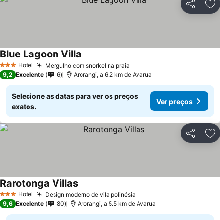
Partilhar
Ad
Blue Lagoon Villa
Hotel
Mergulho com snorkel na praia
3 Estrelas
9,2
Excelente
6
Arorangi, a 6.2 km de Avarua
Selecione as datas para ver os preços
Ver preços
exatos.
Partilhar
Ad
Rarotonga Villas
Hotel
Design moderno de vila polinésia
3 Estrelas
9,6
Excelente
80
Arorangi, a 5.5 km de Avarua