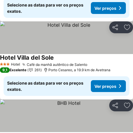
Selecione as datas para ver os preços
Ver preços
exatos.
Partilhar
Ad
Hotel Villa del Sole
Ver preços
Hotel
Café da manhã autêntico de Salento
Ver preços
3 Estrelas
9,1
Excelente
261
Porto Cesareo, a 19.9 km de Avetrana
Selecione as datas para ver os preços
Ver preços
exatos.
Partilhar
Ad