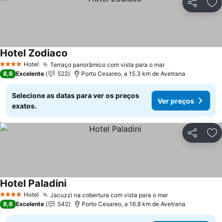
Partilhar
Ad
Hotel Zodiaco
Ver preços
Hotel
Terraço panorâmico com vista para o mar
Ver preços
4 Estrelas
8,6
Excelente
522
Porto Cesareo, a 15.3 km de Avetrana
Selecione as datas para ver os preços
Ver preços
exatos.
Partilhar
Ad
Hotel Paladini
Ver preços
Hotel
Jacuzzi na cobertura com vista para o mar
Ver preços
4 Estrelas
8,6
Excelente
542
Porto Cesareo, a 16.8 km de Avetrana