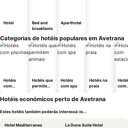
Hotel
Bed and
Aparthotel
breakfasts
Categorias de hotéis populares em Avetrana
Hotéis
Hotéis que
Hotéis
Hotéis na
Hoté
com
permitem
com spa
praia
com
piscinas
animais
esta
ment
Hotéis económicos perto de Avetrana
Estes hotéis também poderão interessá-lo...
Hotel Mediterraneo
Le Dune Suite Hotel