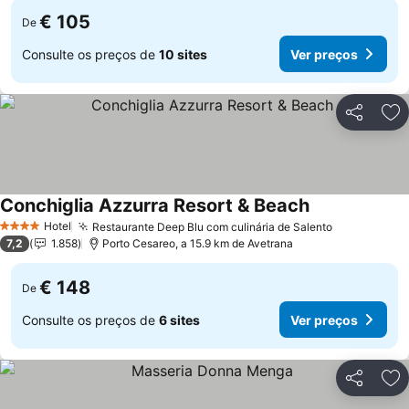
€ 105
De
Consulte os preços de
10 sites
Ver preços
Partilhar
Ad
Conchiglia Azzurra Resort & Beach
Ver preços
Hotel
Restaurante Deep Blu com culinária de Salento
Ver preços
4 Estrelas
7,2
1.858
Porto Cesareo, a 15.9 km de Avetrana
€ 148
De
Consulte os preços de
6 sites
Ver preços
Partilhar
Ad