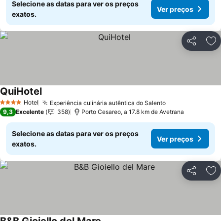
Selecione as datas para ver os preços
Ver preços
exatos.
Partilhar
Ad
QuiHotel
Ver preços
Hotel
Experiência culinária autêntica do Salento
Ver preços
4 Estrelas
9,3
Excelente
358
Porto Cesareo, a 17.8 km de Avetrana
Selecione as datas para ver os preços
Ver preços
exatos.
Partilhar
Ad