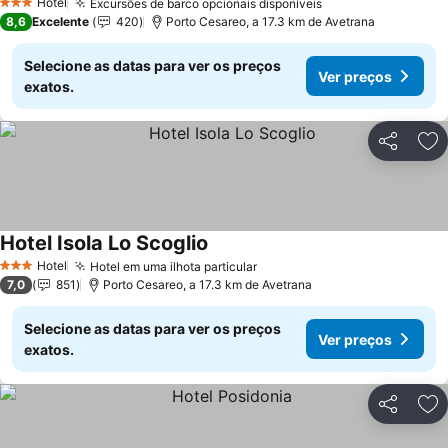
Hotel
Excursões de barco opcionais disponíveis
Ver preços
3 Estrelas
8,6
Excelente
420
Porto Cesareo, a 17.3 km de Avetrana
Selecione as datas para ver os preços
Ver preços
exatos.
Partilhar
Ad
Hotel Isola Lo Scoglio
Ver preços
Hotel
Hotel em uma ilhota particular
Ver preços
3 Estrelas
7,0
851
Porto Cesareo, a 17.3 km de Avetrana
Selecione as datas para ver os preços
Ver preços
exatos.
Partilhar
Ad