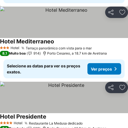
Partilhar
Ad
Hotel Mediterraneo
Ver preços
Hotel
Terraço panorâmico com vista para o mar
Ver preços
3 Estrelas
8,1
Muito boa
914
Porto Cesareo, a 18.7 km de Avetrana
Selecione as datas para ver os preços
Ver preços
exatos.
Partilhar
Ad
Hotel Presidente
Ver preços
Hotel
Restaurante La Medusa dedicado
Ver preços
4 Estrelas