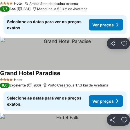
Ver preços
Hotel
Ampla área de piscina externa
Ver preços
4 Estrelas
7,7
Boa
881
Manduria, a 5.1 km de Avetrana
Selecione as datas para ver os preços
Ver preços
exatos.
Partilhar
Ad
Grand Hotel Paradise
Ver preços
Hotel
4 Estrelas
8,6
Excelente
966
Porto Cesareo, a 17.3 km de Avetrana
Selecione as datas para ver os preços
Ver preços
exatos.
Partilhar
Ad