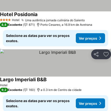
Hotel Posidonia
Ver preços
Hotel
Uma autêntica jornada culinária do Salento
Ver preços
4 Estrelas
8,8
Excelente
871
Porto Cesareo, a 16.9 km de Avetrana
Selecione as datas para ver os preços
Ver preços
exatos.
Partilhar
Ad
Largo Imperiali B&B
Ver preços
Hotel
9,2
Excelente
160
a 0.3 km de Centro da cidade
Selecione as datas para ver os preços
Ver preços
exatos.