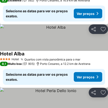
9,1
Excelente
592
Porto Cesareo, a 16.9 km de Avetrana
Selecione as datas para ver os preços
Ver preços
exatos.
Partilhar
Ad
Hotel Alba
Ver preços
Hotel
Quartos com vista panorâmica para o mar
Ver preços
4 Estrelas
8,1
Muito boa
905
Porto Cesareo, a 12.2 km de Avetrana
Selecione as datas para ver os preços
Ver preços
exatos.
Partilhar
Ad