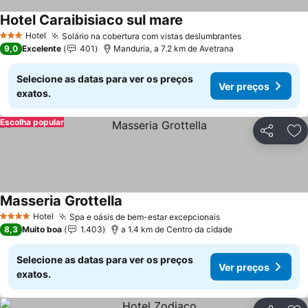
Hotel Caraibisiaco sul mare
Ver preços
Hotel
Solário na cobertura com vistas deslumbrantes
Ver preços
3 Estrelas
9,0
Excelente
401
Manduria, a 7.2 km de Avetrana
Selecione as datas para ver os preços
Ver preços
exatos.
Escolha popular
Partilhar
Ad
Masseria Grottella
Ver preços
Hotel
Spa e oásis de bem-estar excepcionais
Ver preços
4 Estrelas
8,3
Muito boa
1.403
a 1.4 km de Centro da cidade
Selecione as datas para ver os preços
Ver preços
exatos.