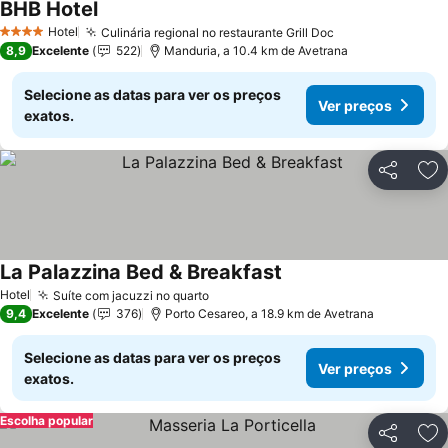
BHB Hotel
Ver preços
Hotel
Culinária regional no restaurante Grill Doc
Ver preços
4 Estrelas
8,9
Excelente
522
Manduria, a 10.4 km de Avetrana
Selecione as datas para ver os preços
Ver preços
exatos.
Partilhar
Ad
La Palazzina Bed & Breakfast
Ver preços
Hotel
Suíte com jacuzzi no quarto
Ver preços
9,4
Excelente
376
Porto Cesareo, a 18.9 km de Avetrana
Selecione as datas para ver os preços
Ver preços
exatos.
Escolha popular
Partilhar
Ad