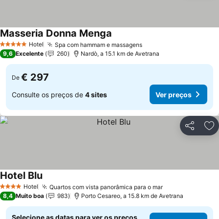
Masseria Donna Menga
Ver preços
Hotel
Spa com hammam e massagens
Ver preços
5 Estrelas
9,6
Excelente
260
Nardò, a 15.1 km de Avetrana
€ 297
De
Consulte os preços de
4 sites
Ver preços
Partilhar
Ad
Hotel Blu
Ver preços
Hotel
Quartos com vista panorâmica para o mar
Ver preços
4 Estrelas
8,4
Muito boa
983
Porto Cesareo, a 15.8 km de Avetrana
Selecione as datas para ver os preços