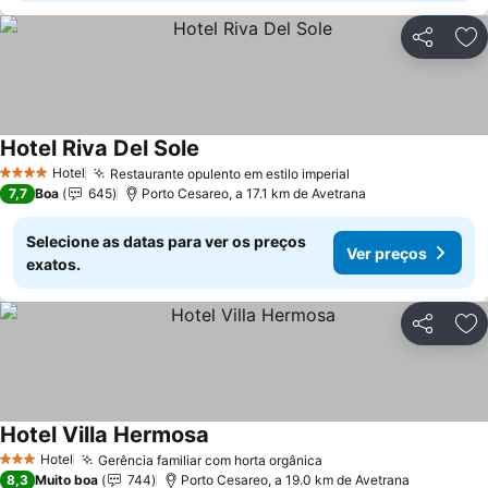
Partilhar
Ad
Hotel Riva Del Sole
Ver preços
Hotel
Restaurante opulento em estilo imperial
Ver preços
4 Estrelas
7,7
Boa
645
Porto Cesareo, a 17.1 km de Avetrana
Selecione as datas para ver os preços
Ver preços
exatos.
Partilhar
Ad
Hotel Villa Hermosa
Ver preços
Hotel
Gerência familiar com horta orgânica
Ver preços
3 Estrelas
8,3
Muito boa
744
Porto Cesareo, a 19.0 km de Avetrana