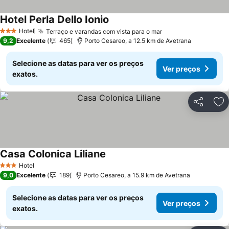
Hotel Perla Dello Ionio
Ver preços
Hotel
Terraço e varandas com vista para o mar
Ver preços
3 Estrelas
9,2
Excelente
465
Porto Cesareo, a 12.5 km de Avetrana
Selecione as datas para ver os preços
Ver preços
exatos.
Partilhar
Ad
Casa Colonica Liliane
Ver preços
Hotel
3 Estrelas
9,0
Excelente
189
Porto Cesareo, a 15.9 km de Avetrana
Selecione as datas para ver os preços
Ver preços
exatos.