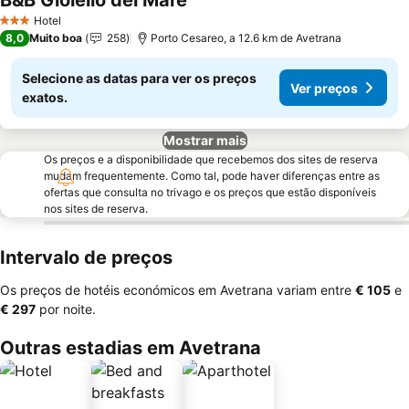
B&B Gioiello del Mare
Ver preços
Hotel
3 Estrelas
8,0
Muito boa
258
Porto Cesareo, a 12.6 km de Avetrana
Selecione as datas para ver os preços
Ver preços
exatos.
Mostrar mais
Os preços e a disponibilidade que recebemos dos sites de reserva
mudam frequentemente. Como tal, pode haver diferenças entre as
ofertas que consulta no trivago e os preços que estão disponíveis
nos sites de reserva.
Intervalo de preços
Os preços de hotéis económicos em Avetrana variam entre
‎€ 105
e
‎€ 297
por noite.
Outras estadias em Avetrana