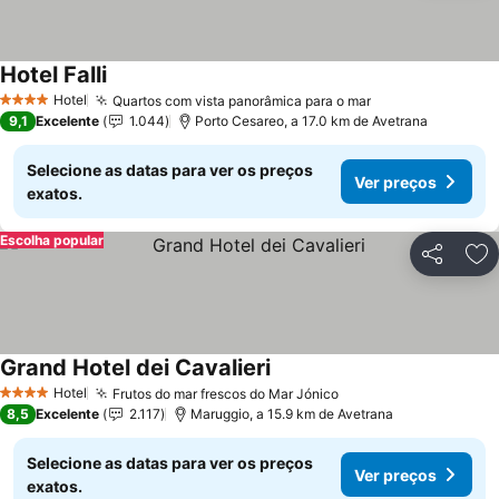
Hotel Falli
Ver preços
Hotel
Quartos com vista panorâmica para o mar
Ver preços
4 Estrelas
9,1
Excelente
1.044
Porto Cesareo, a 17.0 km de Avetrana
Selecione as datas para ver os preços
Ver preços
exatos.
Escolha popular
Partilhar
Ad
Grand Hotel dei Cavalieri
Ver preços
Hotel
Frutos do mar frescos do Mar Jónico
Ver preços
4 Estrelas
8,5
Excelente
2.117
Maruggio, a 15.9 km de Avetrana
Selecione as datas para ver os preços
Ver preços
exatos.