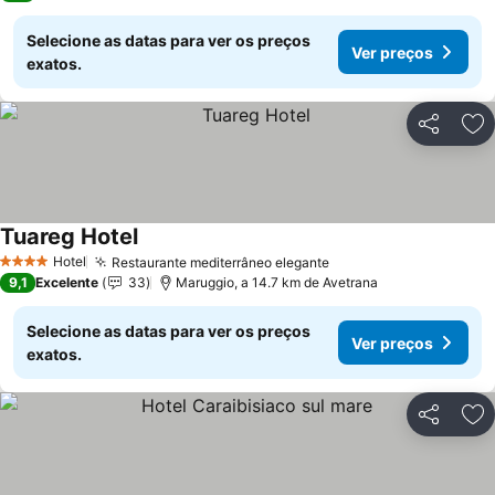
Selecione as datas para ver os preços
Ver preços
exatos.
Partilhar
Ad
Tuareg Hotel
Ver preços
Hotel
Restaurante mediterrâneo elegante
Ver preços
4 Estrelas
9,1
Excelente
33
Maruggio, a 14.7 km de Avetrana
Selecione as datas para ver os preços
Ver preços
exatos.
Partilhar
Ad