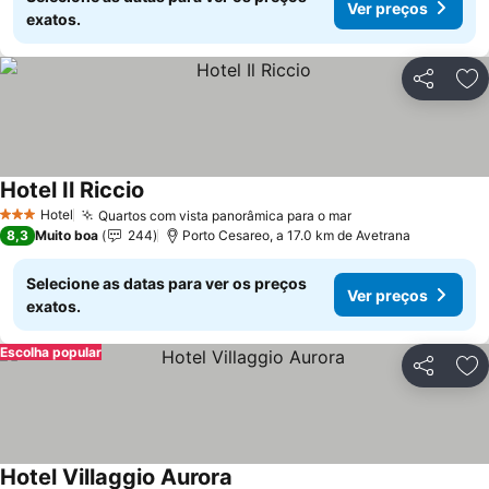
Ver preços
exatos.
Partilhar
Ad
Hotel Il Riccio
Ver preços
Hotel
Quartos com vista panorâmica para o mar
Ver preços
3 Estrelas
8,3
Muito boa
244
Porto Cesareo, a 17.0 km de Avetrana
Selecione as datas para ver os preços
Ver preços
exatos.
Escolha popular
Partilhar
Ad
Hotel Villaggio Aurora