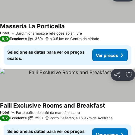
Masseria La Porticella
Ver preços
Hotel
Jardim charmoso e refeições ao ar livre
Ver preços
9,0
Excelente
369
a 0.5 km de Centro da cidade
Selecione as datas para ver os preços
Ver preços
exatos.
Partilhar
Ad
Falli Exclusive Rooms and Breakfast
Ver preços
Hotel
Farto buffet de café da manhã caseiro
Ver preços
9,2
Excelente
253
Porto Cesareo, a 16.9 km de Avetrana
Selecione as datas para ver os preços
Ver preços