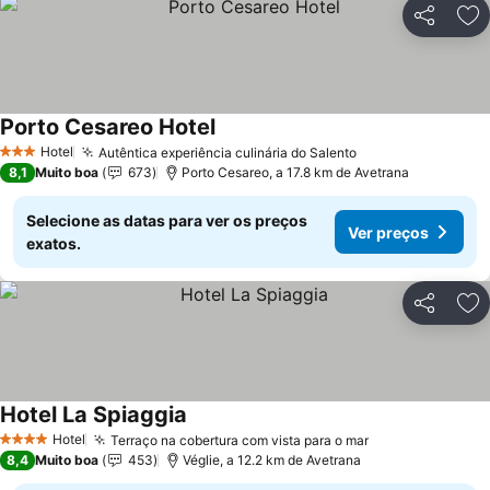
Partilhar
Ad
Porto Cesareo Hotel
Ver preços
Hotel
Autêntica experiência culinária do Salento
Ver preços
3 Estrelas
8,1
Muito boa
673
Porto Cesareo, a 17.8 km de Avetrana
Selecione as datas para ver os preços
Ver preços
exatos.
Partilhar
Ad
Hotel La Spiaggia
Ver preços
Hotel
Terraço na cobertura com vista para o mar
Ver preços
4 Estrelas
8,4
Muito boa
453
Véglie, a 12.2 km de Avetrana