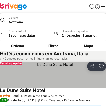
Favoritos
Iniciar
Me
Destino
Avetrana
Check-in/out
Hóspedes e quartos
Escolha as datas
2 hóspedes, 1 quarto.
Ordenar
Filtrar
Mapa
Hotéis económicos em Avetrana, Itália
Como os pagamentos influenciam os resultados
Escolha popular
Partilhar
Ad
Le Dune Suite Hotel
Ver preços
Hotel
Restaurante Aqua à beira-mar
Ver preços
4 Estrelas
8,7
Excelente
2.011
Porto Cesareo, a 15.5 km de Avetrana