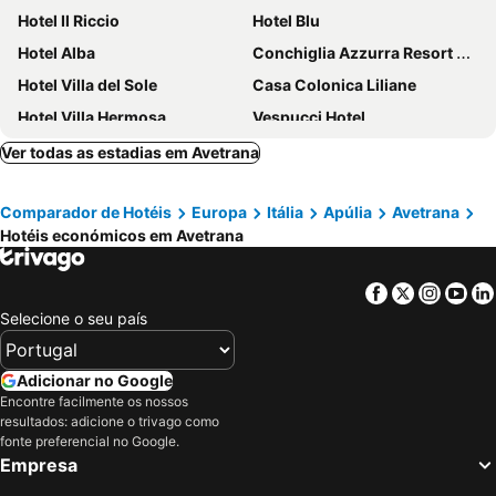
Hotel Il Riccio
Hotel Blu
Hotel Alba
Conchiglia Azzurra Resort & Beach
Hotel Villa del Sole
Casa Colonica Liliane
Hotel Villa Hermosa
Vespucci Hotel
Hotel Riva Del Sole
HOTEL PARADISE
Ver todas as estadias em Avetrana
QuiHotel
Largo Imperiali B&B
Comparador de Hotéis
Europa
Itália
Apúlia
Avetrana
Masseria Grottella
Hotel Villaggio Aurora
Hotéis económicos em Avetrana
L'Angolo Di Beppe
Hotel Perla Dello Ionio
Hotel Presidente
Hotel Falli
Facebook
Twitter
Insta
Yo
Hotel Isola Lo Scoglio
Versomare
Selecione o seu país
Villetta Leonardo Da Vinci
Masseria La Porticella
Hotel Belsito
Boomerang Salento
Adicionar no Google
Encontre facilmente os nossos
BHB Hotel
Hotel La Spiaggia
resultados: adicione o trivago como
B&B Gioiello del Mare
Vinilia Wine Resort
fonte preferencial no Google.
Empresa
Relais Reggia Domizia
Hotel Bacino Grande