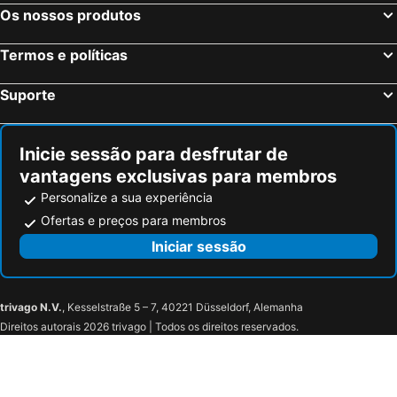
Hotel Zodiaco
Masseria Le Fabriche
Os nossos produtos
Villa Teresa Maria
Hotel Posidonia
Termos e políticas
President Hotel
Quilungomare
Il Corso
Grand Hotel Paradise
Suporte
Hotel Da Ettore
Hotel Royal
Porto Cesareo Hotel
Porto Cesareo Hotel
Inicie sessão para desfrutar de
La Palazzina Bed & Breakfast
Villa Musella B&B
vantagens exclusivas para membros
Personalize a sua experiência
Ofertas e preços para membros
Iniciar sessão
trivago N.V.
, Kesselstraße 5 – 7, 40221 Düsseldorf, Alemanha
Direitos autorais 2026 trivago | Todos os direitos reservados.