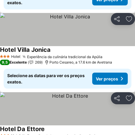
exatos.
Partilhar
Ad
Hotel Villa Jonica
Ver preços
Hotel
Experiência da culinária tradicional da Apúlia
Ver preços
3 Estrelas
9,5
Excelente
269
Porto Cesareo, a 17.6 km de Avetrana
Selecione as datas para ver os preços
Ver preços
exatos.
Partilhar
Ad
Hotel Da Ettore
Ver preços