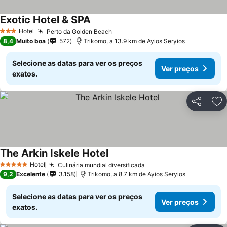
Exotic Hotel & SPA
Hotel
Perto da Golden Beach
3 Estrelas
8,4
Muito boa
572
Trikomo, a 13.9 km de Ayios Seryios
Selecione as datas para ver os preços
Ver preços
exatos.
Partilhar
Ad
The Arkin Iskele Hotel
Hotel
Culinária mundial diversificada
5 Estrelas
9,2
Excelente
3.158
Trikomo, a 8.7 km de Ayios Seryios
Selecione as datas para ver os preços
Ver preços
exatos.