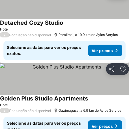
Detached Cozy Studio
Hotel
/
Paralimni, a 19.9 km de Ayios Seryios
Pontuação não disponível
Selecione as datas para ver os preços
Ver preços
exatos.
Partilhar
Ad
Golden Plus Studio Apartments
Hotel
/
Gazimagusa, a 6.9 km de Ayios Seryios
Pontuação não disponível
Selecione as datas para ver os preços
Ver preços