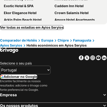
Exotic Hotel & SPA
Caddem Inn Hotel
Ekor Elegance Hotel
Crown Salamis Hotel
Arkin Palm Beach Hotel
Amore Hotel Apartments
Oscar Park
The Arkin Iskele Hotel
Ver todas as estadias em Ayios Seryios
Port View
Mystery Garden Guest House
Comparador de Hotéis
Europa
Chipre
Famagusta
Bogaz Beach Hotel
Ayios Seryios
Hotéis económicos em Ayios Seryios
Facebook
Twitter
Insta
Yo
Selecione o seu país
Adicionar no Google
Encontre facilmente os nossos
resultados: adicione o trivago como
fonte preferencial no Google.
Empresa
Os nossos produtos