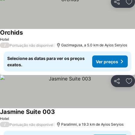
Partilhar
Ad
Orchids
Hotel
/
Gazimagusa, a 5.0 km de Ayios Seryios
Pontuação não disponível
Selecione as datas para ver os preços
Ver preços
exatos.
Partilhar
Ad
Jasmine Suite 003
Hotel
/
Paralimni, a 19.3 km de Ayios Seryios
Pontuação não disponível