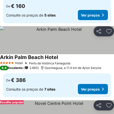
€ 160
De
Consulte os preços de
5 sites
Ver preços
Partilhar
Ad
Arkin Palm Beach Hotel
Hotel
Perto da histórica Famagusta
5 Estrelas
8,6
Excelente
2.693
Gazimagusa, a 11.4 km de Ayios Seryios
€ 386
De
Consulte os preços de
7 sites
Ver preços
Escolha popular
Partilhar
Ad