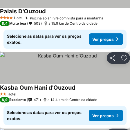
Palais D'Ouzoud
Hotel
Piscina ao ar livre com vista para a montanha
4 Estrelas
8,4
Muito boa
503
a 15.9 km de Centro da cidade
Selecione as datas para ver os preços
Ver preços
exatos.
Partilhar
Ad
Kasba Oum Hani d'Ouzoud
Hotel
2 Estrelas
8,9
Excelente
471
a 14.4 km de Centro da cidade
Selecione as datas para ver os preços
Ver preços
exatos.