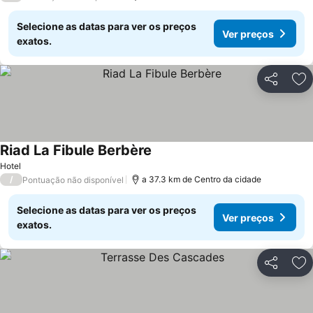
Selecione as datas para ver os preços
Ver preços
exatos.
Partilhar
Ad
Riad La Fibule Berbère
Hotel
/
a 37.3 km de Centro da cidade
Pontuação não disponível
Selecione as datas para ver os preços
Ver preços
exatos.
Partilhar
Ad