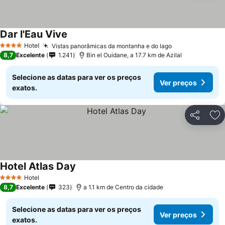
Dar l'Eau Vive
Hotel
Vistas panorâmicas da montanha e do lago
4 Estrelas
8,7
Excelente
1.241
Bin el Ouidane, a 17.7 km de Azilal
Selecione as datas para ver os preços
Ver preços
exatos.
Partilhar
Ad
Hotel Atlas Day
Hotel
4 Estrelas
8,7
Excelente
323
a 1.1 km de Centro da cidade
Selecione as datas para ver os preços
Ver preços
exatos.