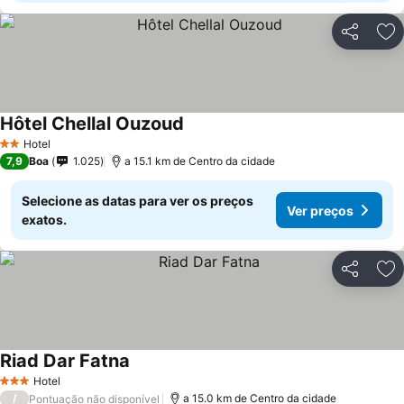
Partilhar
Ad
Hôtel Chellal Ouzoud
Hotel
2 Estrelas
7,9
Boa
1.025
a 15.1 km de Centro da cidade
Selecione as datas para ver os preços
Ver preços
exatos.
Partilhar
Ad
Riad Dar Fatna
Hotel
3 Estrelas
/
a 15.0 km de Centro da cidade
Pontuação não disponível