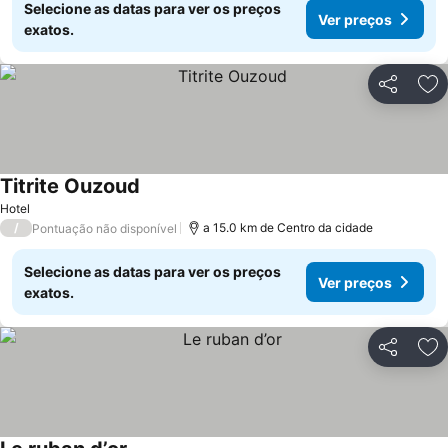
Selecione as datas para ver os preços
Ver preços
exatos.
Partilhar
Ad
Titrite Ouzoud
Hotel
/
a 15.0 km de Centro da cidade
Pontuação não disponível
Selecione as datas para ver os preços
Ver preços
exatos.
Partilhar
Ad