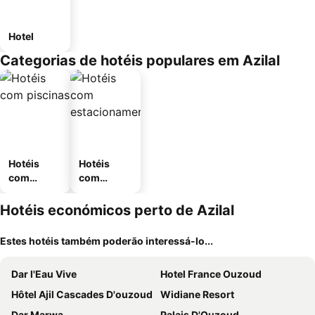
Hotel
Categorias de hotéis populares em Azilal
Hotéis
Hotéis
com
com
piscinas
estaciona
mento
Hotéis económicos perto de Azilal
Estes hotéis também poderão interessá-lo...
Dar l'Eau Vive
Hotel France Ouzoud
Hôtel Ajil Cascades D'ouzoud
Widiane Resort
Dar Marwa
Palais D'Ouzoud