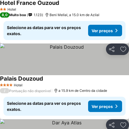
Hotel France Ouzoud
Hotel
2 Estrelas
8,0
Muito boa
1.123
Beni Mellal, a 15.0 km de Azilal
Selecione as datas para ver os preços
Ver preços
exatos.
Partilhar
Ad
Palais Douzoud
Hotel
4 Estrelas
/
a 15.9 km de Centro da cidade
Pontuação não disponível
Selecione as datas para ver os preços
Ver preços
exatos.
Partilhar
Ad