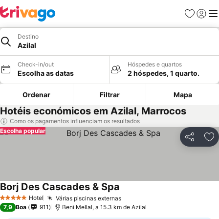
Favoritos
Iniciar
Me
Destino
Azilal
Check-in/out
Hóspedes e quartos
Escolha as datas
2 hóspedes, 1 quarto.
Ordenar
Filtrar
Mapa
Hotéis económicos em Azilal, Marrocos
Como os pagamentos influenciam os resultados
Escolha popular
Partilhar
Ad
Borj Des Cascades & Spa
Hotel
Várias piscinas externas
5 Estrelas
7,9
Boa
911
Beni Mellal, a 15.3 km de Azilal