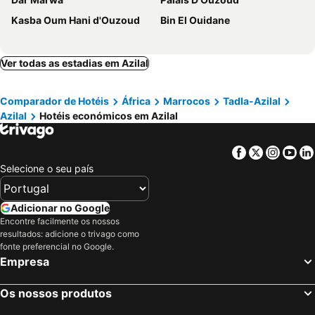
Kasba Oum Hani d'Ouzoud
Bin El Ouidane
Ver todas as estadias em Azilal
Comparador de Hotéis
África
Marrocos
Tadla-Azilal
Azilal
Hotéis económicos em Azilal
Facebook
Twitter
Insta
Yo
Selecione o seu país
Adicionar no Google
Encontre facilmente os nossos
resultados: adicione o trivago como
fonte preferencial no Google.
Empresa
Os nossos produtos