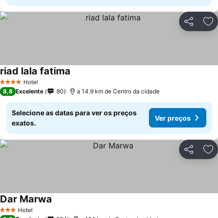
Partilhar
Ad
riad lala fatima
Hotel
4 Estrelas
8,8
Excelente
80
a 14.9 km de Centro da cidade
Selecione as datas para ver os preços
Ver preços
exatos.
Partilhar
Ad
Dar Marwa
Hotel
3 Estrelas