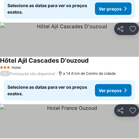
Selecione as datas para ver os preços
Ver preços
exatos.
Partilhar
Ad
Hôtel Ajil Cascades D'ouzoud
Hotel
3 Estrelas
/
a 14.6 km de Centro da cidade
Pontuação não disponível
Selecione as datas para ver os preços
Ver preços
exatos.
Partilhar
Ad