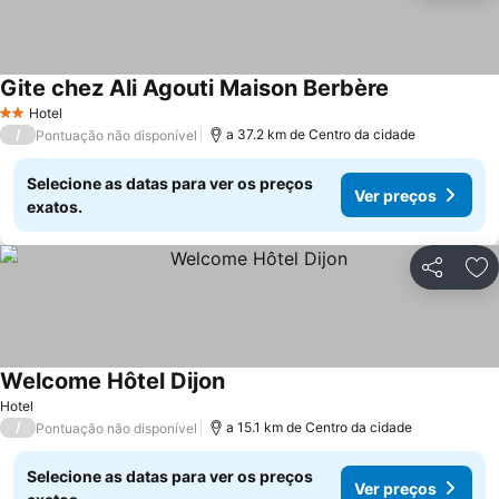
Gite chez Ali Agouti Maison Berbère
Hotel
2 Estrelas
/
a 37.2 km de Centro da cidade
Pontuação não disponível
Selecione as datas para ver os preços
Ver preços
exatos.
Partilhar
Ad
Welcome Hôtel Dijon
Hotel
/
a 15.1 km de Centro da cidade
Pontuação não disponível
Selecione as datas para ver os preços
Ver preços