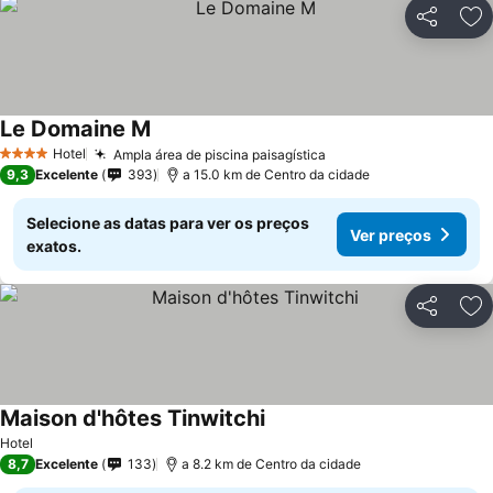
Partilhar
Ad
Le Domaine M
Hotel
Ampla área de piscina paisagística
4 Estrelas
9,3
Excelente
393
a 15.0 km de Centro da cidade
Selecione as datas para ver os preços
Ver preços
exatos.
Partilhar
Ad
Maison d'hôtes Tinwitchi
Hotel
8,7
Excelente
133
a 8.2 km de Centro da cidade