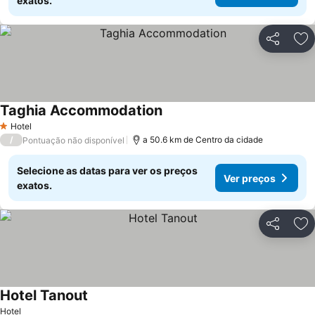
exatos.
Partilhar
Ad
Taghia Accommodation
Hotel
1 Estrelas
/
a 50.6 km de Centro da cidade
Pontuação não disponível
Selecione as datas para ver os preços
Ver preços
exatos.
Partilhar
Ad
Hotel Tanout
Hotel