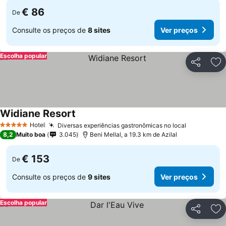
€ 86
De
Consulte os preços de
8 sites
Ver preços
Escolha popular
Partilhar
Ad
Widiane Resort
Hotel
Diversas experiências gastronômicas no local
5 Estrelas
8,2
Muito boa
3.045
Beni Mellal, a 19.3 km de Azilal
€ 153
De
Consulte os preços de
9 sites
Ver preços
Escolha popular
Partilhar
Ad