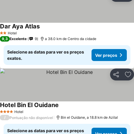
Dar Aya Atlas
Hotel
2 Estrelas
9,3
Excelente
9
a 38.0 km de Centro da cidade
Selecione as datas para ver os preços
Ver preços
exatos.
Partilhar
Ad
Hotel Bin El Ouidane
Hotel
4 Estrelas
/
Bin el Ouidane, a 18.8 km de Azilal
Pontuação não disponível
Selecione as datas para ver os preços
Ver preços