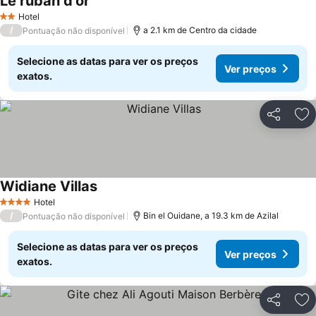
Le ruban d’or
Hotel
2 Estrelas
/
a 2.1 km de Centro da cidade
Pontuação não disponível
Selecione as datas para ver os preços
Ver preços
exatos.
Partilhar
Ad
Widiane Villas
Hotel
4 Estrelas
/
Bin el Ouidane, a 19.3 km de Azilal
Pontuação não disponível
Selecione as datas para ver os preços
Ver preços
exatos.
Partilhar
Ad