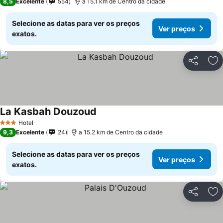
8,5
Excelente
554
a 15.1 km de Centro da cidade
Selecione as datas para ver os preços
Ver preços
exatos.
Partilhar
Ad
La Kasbah Douzoud
Hotel
3 Estrelas
9,3
Excelente
24
a 15.2 km de Centro da cidade
Selecione as datas para ver os preços
Ver preços
exatos.
Partilhar
Ad