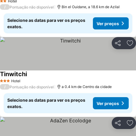
Hotel
2 Estrelas
/
Bin el Ouidane, a 18.6 km de Azilal
Pontuação não disponível
Selecione as datas para ver os preços
Ver preços
exatos.
Partilhar
Ad
Tinwitchi
Hotel
3 Estrelas
/
a 0.4 km de Centro da cidade
Pontuação não disponível
Selecione as datas para ver os preços
Ver preços
exatos.
Partilhar
Ad