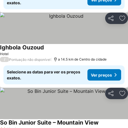
exatos.
Partilhar
Ad
Ighbola Ouzoud
Hotel
/
a 14.5 km de Centro da cidade
Pontuação não disponível
Selecione as datas para ver os preços
Ver preços
exatos.
Partilhar
Ad
So Bin Junior Suite – Mountain View