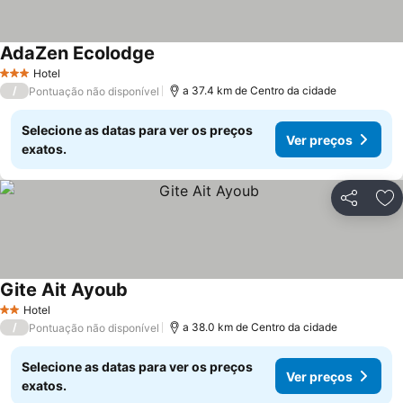
AdaZen Ecolodge
Hotel
3 Estrelas
/
a 37.4 km de Centro da cidade
Pontuação não disponível
Selecione as datas para ver os preços
Ver preços
exatos.
Partilhar
Ad
Gite Ait Ayoub
Hotel
2 Estrelas
/
a 38.0 km de Centro da cidade
Pontuação não disponível
Selecione as datas para ver os preços
Ver preços
exatos.