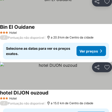
Partilhar
Ad
Bin El Ouidane
Hotel
3 Estrelas
/
a 20.9 km de Centro da cidade
Pontuação não disponível
Selecione as datas para ver os preços
Ver preços
exatos.
Partilhar
Ad
hotel DIJON ouzoud
Hotel
3 Estrelas
/
a 15.0 km de Centro da cidade
Pontuação não disponível