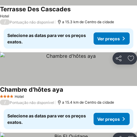
Terrasse Des Cascades
Hotel
/
a 15.3 km de Centro da cidade
Pontuação não disponível
Selecione as datas para ver os preços
Ver preços
exatos.
Partilhar
Ad
Chambre d'hôtes aya
Hotel
4 Estrelas
/
a 15.4 km de Centro da cidade
Pontuação não disponível
Selecione as datas para ver os preços
Ver preços
exatos.