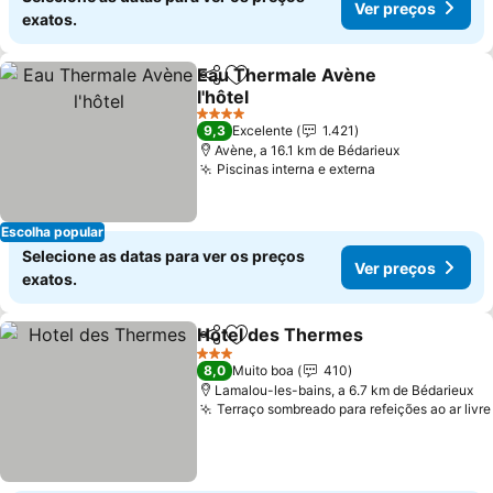
Ver preços
exatos.
Eau Thermale Avène
Partilhar
Adicionar aos favoritos
l'hôtel
4 Estrelas
9,3
Excelente
1.421
Avène, a 16.1 km de Bédarieux
Piscinas interna e externa
Escolha popular
Selecione as datas para ver os preços
Ver preços
exatos.
Hotel des Thermes
Partilhar
Adicionar aos favoritos
3 Estrelas
8,0
Muito boa
410
Lamalou-les-bains, a 6.7 km de Bédarieux
Terraço sombreado para refeições ao ar livre