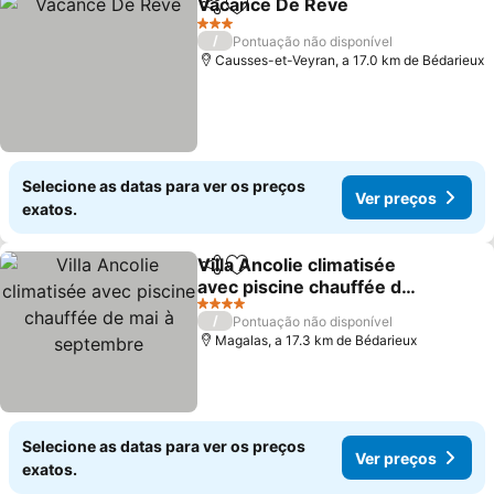
Vacance De Reve
Partilhar
Adicionar aos favoritos
3 Estrelas
/
Pontuação não disponível
Causses-et-Veyran, a 17.0 km de Bédarieux
Selecione as datas para ver os preços
Ver preços
exatos.
Villa Ancolie climatisée
Partilhar
Adicionar aos favoritos
avec piscine chauffée de
mai à septembre
4 Estrelas
/
Pontuação não disponível
Magalas, a 17.3 km de Bédarieux
Selecione as datas para ver os preços
Ver preços
exatos.