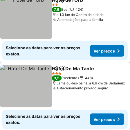
Hôtel de l'Orb
Partilhar
Adicionar aos favoritos
2 Estrelas
7,6
Boa
424
a 1.3 km de Centro da cidade
Acomodações para a família
Selecione as datas para ver os preços
Ver preços
exatos.
Hotel De Ma Tante
Partilhar
Adicionar aos favoritos
3 Estrelas
9,5
Excelente
448
Lamalou-les-bains, a 6.6 km de Bédarieux
Estacionamento privado seguro
Selecione as datas para ver os preços
Ver preços
exatos.