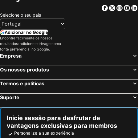
Facebook
Twitter
Insta
Yo
Selecione o seu país
Adicionar no Google
Encontre facilmente os nossos
resultados: adicione o trivago como
fonte preferencial no Google.
Empresa
Os nossos produtos
Termos e políticas
Suporte
Inicie sessão para desfrutar de
vantagens exclusivas para membros
Personalize a sua experiência