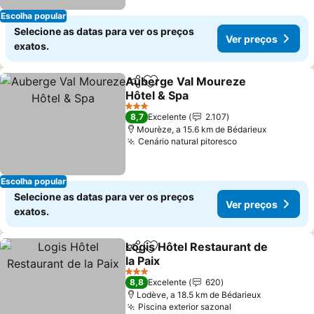
Escolha popular
Selecione as datas para ver os preços
Ver preços
exatos.
Auberge Val Moureze
Partilhar
Adicionar aos favoritos
Hôtel & Spa
3 Estrelas
8,7
Excelente
2.107
Mourèze, a 15.6 km de Bédarieux
Cenário natural pitoresco
Escolha popular
Selecione as datas para ver os preços
Ver preços
exatos.
Logis Hôtel Restaurant de
Partilhar
Adicionar aos favoritos
la Paix
3 Estrelas
8,8
Excelente
620
Lodève, a 18.5 km de Bédarieux
Piscina exterior sazonal