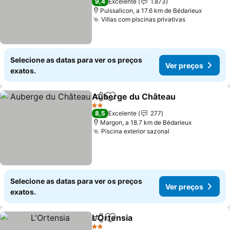
9,4
Excelente
1.873
Puissalicon, a 17.6 km de Bédarieux
Villas com piscinas privativas
Selecione as datas para ver os preços
Ver preços
exatos.
Auberge du Château
Partilhar
Adicionar aos favoritos
2 Estrelas
8,5
Excelente
277
Margon, a 18.7 km de Bédarieux
Piscina exterior sazonal
Selecione as datas para ver os preços
Ver preços
exatos.
L'Ortensia
Partilhar
Adicionar aos favoritos