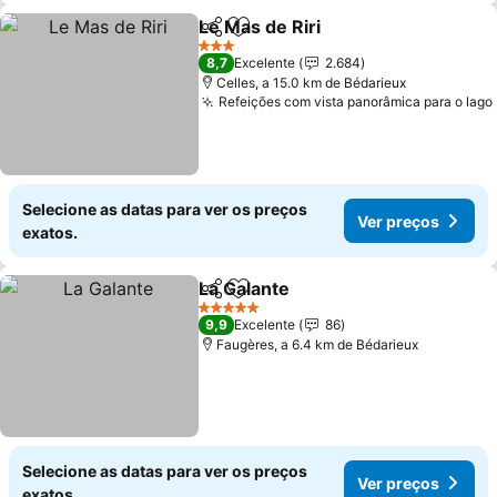
Le Mas de Riri
Partilhar
Adicionar aos favoritos
3 Estrelas
8,7
Excelente
2.684
Celles, a 15.0 km de Bédarieux
Refeições com vista panorâmica para o lago
Selecione as datas para ver os preços
Ver preços
exatos.
La Galante
Partilhar
Adicionar aos favoritos
5 Estrelas
9,9
Excelente
86
Faugères, a 6.4 km de Bédarieux
Selecione as datas para ver os preços
Ver preços
exatos.