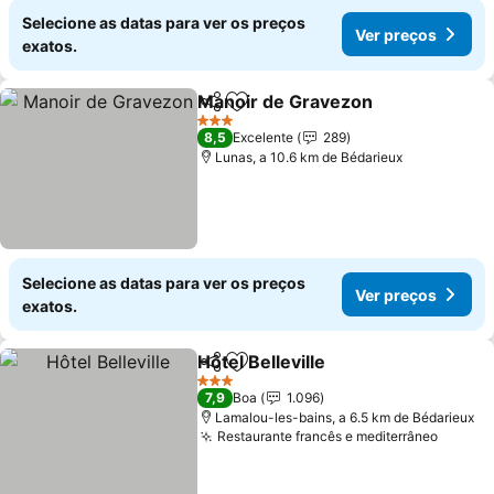
Selecione as datas para ver os preços
Ver preços
exatos.
Manoir de Gravezon
Partilhar
Adicionar aos favoritos
3 Estrelas
8,5
Excelente
289
Lunas, a 10.6 km de Bédarieux
Selecione as datas para ver os preços
Ver preços
exatos.
Hôtel Belleville
Partilhar
Adicionar aos favoritos
3 Estrelas
7,9
Boa
1.096
Lamalou-les-bains, a 6.5 km de Bédarieux
Restaurante francês e mediterrâneo