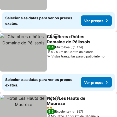
Selecione as datas para ver os preços
Ver preços
exatos.
Chambres d'hôtes
Partilhar
Adicionar aos favoritos
Domaine de Pélissols
8,4
Muito boa
174
a 2.5 km de Centro da cidade
Vistas tranquilas para o pátio interno
Selecione as datas para ver os preços
Ver preços
exatos.
Hôtel Les Hauts de
Partilhar
Adicionar aos favoritos
Mourèze
2 Estrelas
9,5
Excelente
897
Mourèze, a 15.9 km de Bédarieux