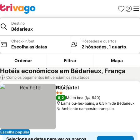
Favoritos
Iniciar
Me
Destino
Bédarieux
Check-in/out
Hóspedes e quartos
Escolha as datas
2 hóspedes, 1 quarto.
Ordenar
Filtrar
Mapa
Hotéis económicos em Bédarieux, França
Como os pagamentos influenciam os resultados
Rev'hotel
Partilhar
Adicionar aos favoritos
2 Estrelas
8,2
Muito boa
540
Lamalou-les-bains, a 6.5 km de Bédarieux
Ambiente campestre tranquilo
Escolha popular
Selecione as datas para ver os preços