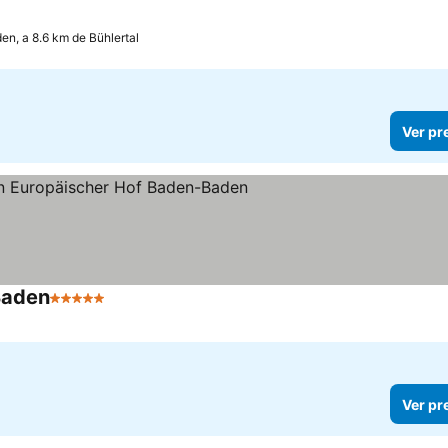
n, a 8.6 km de Bühlertal
Ver pr
Baden
5 Estrelas
Ver pr