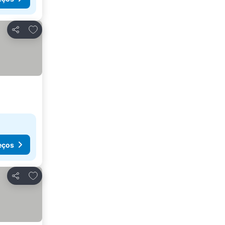
Adicionar aos favoritos
Partilhar
eços
Adicionar aos favoritos
Partilhar