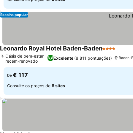
Escolha popular
Leonardo Royal Hotel Baden-Baden
4 Estrelas
Oásis de bem-estar
Excelente
(8.811 pontuações)
8,8
Baden-Ba
recém-renovado
€ 117
De
Consulte os preços de
8 sites