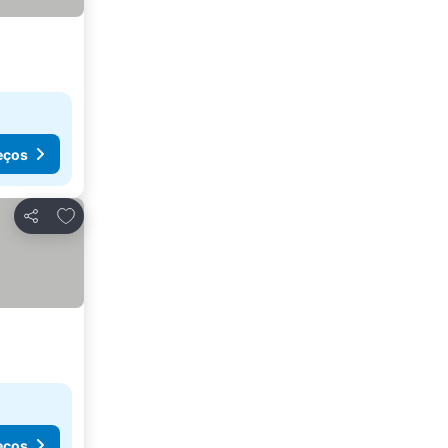
eços
Adicionar aos favoritos
Partilhar
eços