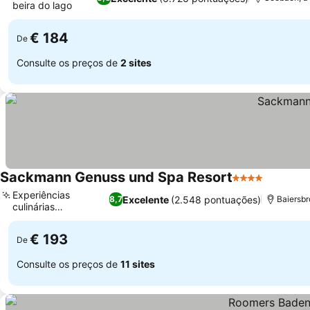
beira do lago
€ 184
De
Consulte os preços de
2 sites
Sackmann Genuss und Spa Resort
4 Estrelas
Experiências
Excelente
(2.548 pontuações)
8,7
Baiersbr
culinárias
excepcionais
€ 193
De
Consulte os preços de
11 sites