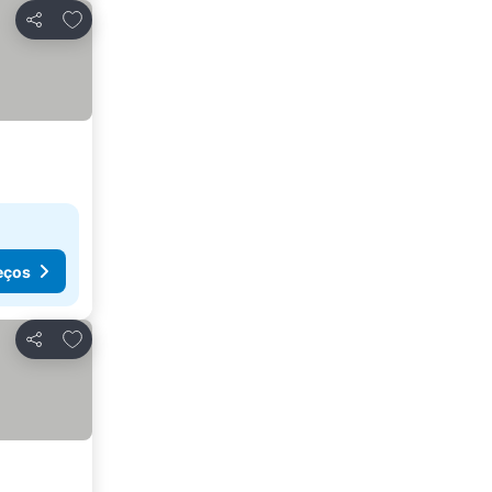
Adicionar aos favoritos
Partilhar
eços
Adicionar aos favoritos
Partilhar