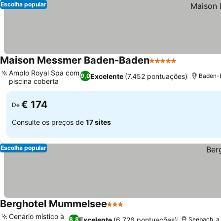
Escolha popular
Maison Messmer Baden-Baden
5 Estrelas
Amplo Royal Spa com
Excelente
(7.452 pontuações)
9,0
Baden-B
piscina coberta
€ 174
De
Consulte os preços de
17 sites
Escolha popular
Berghotel Mummelsee
3 Estrelas
Cenário místico à
Excelente
(6.726 pontuações)
8,8
Seebach, a 