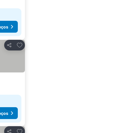
eços
Adicionar aos favoritos
Partilhar
eços
Adicionar aos favoritos