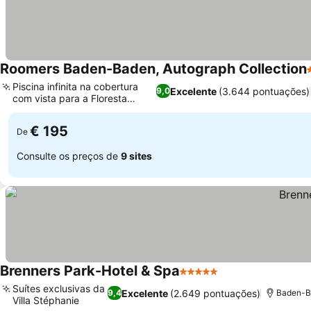
Roomers Baden-Baden, Autograph Collection
Piscina infinita na cobertura
Excelente
(3.644 pontuações)
9,0
com vista para a Floresta
Negra
€ 195
De
Consulte os preços de
9 sites
Brenners Park-Hotel & Spa
5 Estrelas
Suítes exclusivas da
Excelente
(2.649 pontuações)
9,4
Baden-Ba
Villa Stéphanie