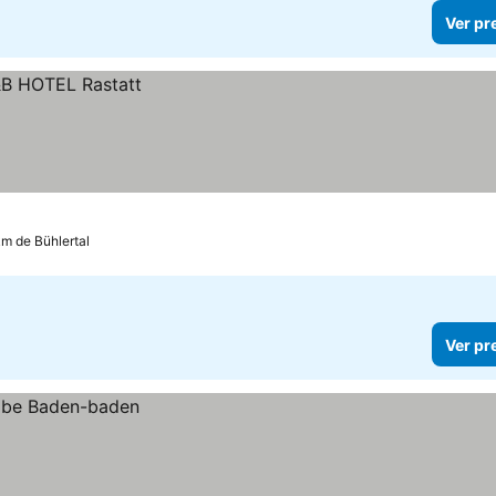
Ver pr
km de Bühlertal
Ver pr