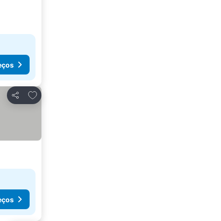
eços
Adicionar aos favoritos
Partilhar
eços