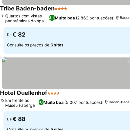
Tribe Baden-baden
4 Estrelas
Quartos com vistas
Muito boa
(2.862 pontuações)
8,4
Baden
panorâmicas do spa
€ 82
De
Consulte os preços de
6 sites
Hotel Quellenhof
4 Estrelas
Em frente ao
Muito boa
(5.007 pontuações)
8,1
Baden-Baden,
Museu Fabergé
€ 88
De
Consulte os preços de
5 sites