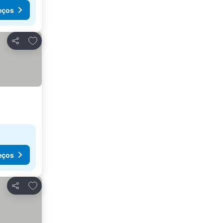
eços
Adicionar aos favoritos
Partilhar
eços
Adicionar aos favoritos
Partilhar