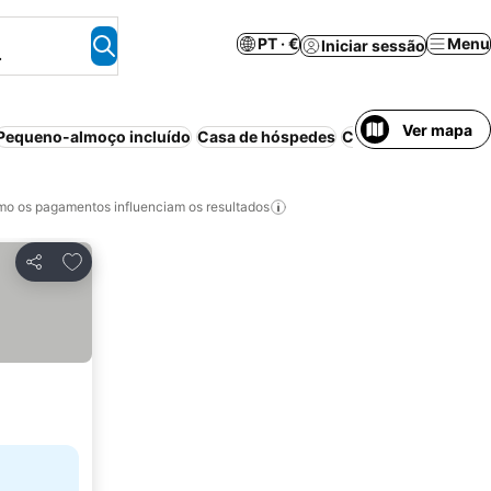
PT · €
Menu
Iniciar sessão
.
Ver mapa
Pequeno-almoço incluído
Casa de hóspedes
Casa de campo
Sp
o os pagamentos influenciam os resultados
Adicionar aos favoritos
Partilhar