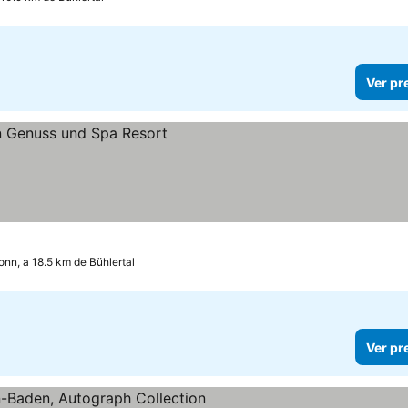
Ver pr
onn, a 18.5 km de Bühlertal
Ver pr