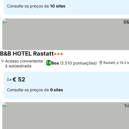
Consulte os preços de
10 sites
B&B HOTEL Rastatt
3 Estrelas
Acesso conveniente
Boa
(3.510 pontuações)
7,6
Rastatt, a 19.3 
à autoestrada
€ 52
De
Consulte os preços de
9 sites