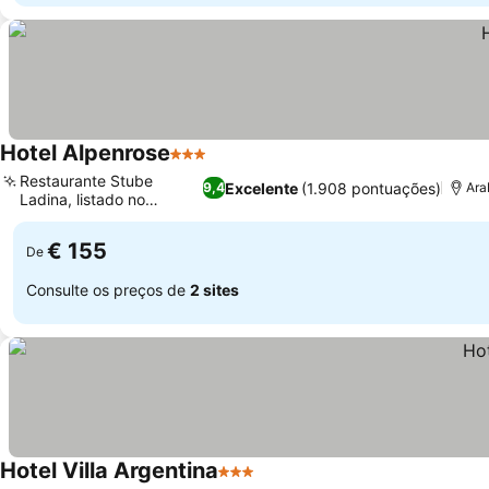
Hotel Alpenrose
3 Estrelas
Restaurante Stube
Excelente
(1.908 pontuações)
9,4
Ara
Ladina, listado no
Michelin
€ 155
De
Consulte os preços de
2 sites
Hotel Villa Argentina
3 Estrelas