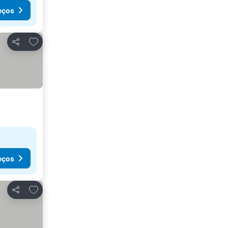
eços
Adicionar aos favoritos
Partilhar
eços
Adicionar aos favoritos
Partilhar