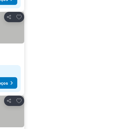
Adicionar aos favoritos
Partilhar
eços
Adicionar aos favoritos
Partilhar