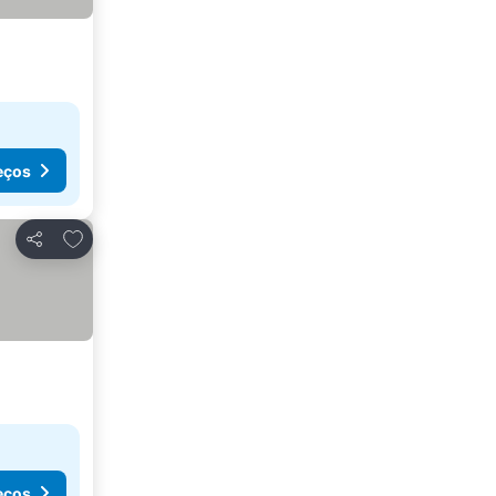
eços
Adicionar aos favoritos
Partilhar
eços