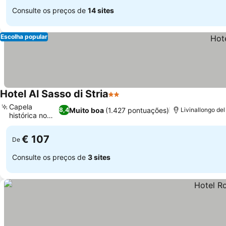
Consulte os preços de
14 sites
Escolha popular
Hotel Al Sasso di Stria
2 Estrelas
Capela
Muito boa
(1.427 pontuações)
8,4
Livinallongo del
histórica no
local
€ 107
De
Consulte os preços de
3 sites