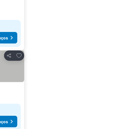
eços
Adicionar aos favoritos
Partilhar
eços