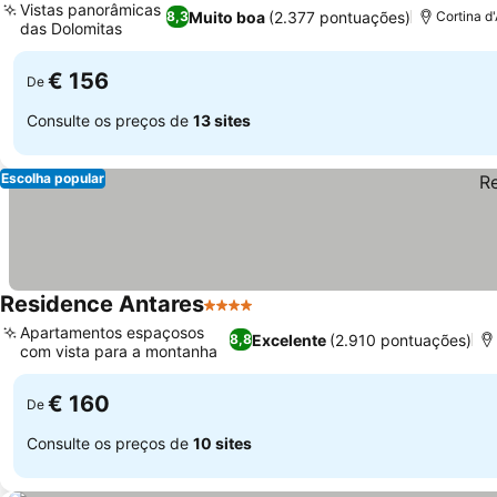
Vistas panorâmicas
Muito boa
(2.377 pontuações)
8,3
Cortina d
das Dolomitas
€ 156
De
Consulte os preços de
13 sites
Escolha popular
Residence Antares
4 Estrelas
Apartamentos espaçosos
Excelente
(2.910 pontuações)
8,8
com vista para a montanha
€ 160
De
Consulte os preços de
10 sites