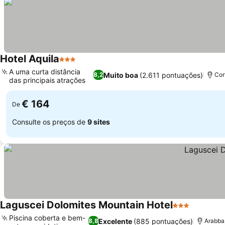
Hotel Aquila
3 Estrelas
A uma curta distância
Muito boa
(2.611 pontuações)
8,2
Cor
das principais atrações
€ 164
De
Consulte os preços de
9 sites
Laguscei Dolomites Mountain Hotel
3 Estrelas
Piscina coberta e bem-
Excelente
(885 pontuações)
8,8
Arabba