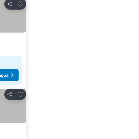
Adicionar aos favoritos
Partilhar
eços
Adicionar aos favoritos
Partilhar