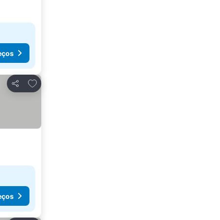
eços
Adicionar aos favoritos
Partilhar
eços