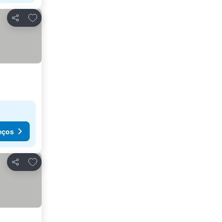
Adicionar aos favoritos
Partilhar
eços
Adicionar aos favoritos
Partilhar