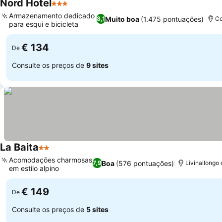
Nord Hotel
3 Estrelas
Armazenamento dedicado
Muito boa
(1.475 pontuações)
8,1
Co
para esqui e bicicleta
€ 134
De
Consulte os preços de
9 sites
La Baita
2 Estrelas
Acomodações charmosas
Boa
(576 pontuações)
7,9
Livinallongo 
em estilo alpino
€ 149
De
Consulte os preços de
5 sites