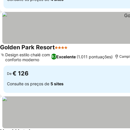
Golden Park Resort
4 Estrelas
Design estilo chalé com
Excelente
(1.011 pontuações)
9,1
Campit
conforto moderno
€ 126
De
Consulte os preços de
5 sites