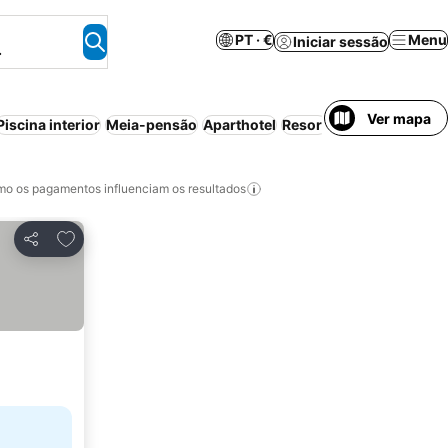
PT · €
Menu
Iniciar sessão
.
Ver mapa
Piscina interior
Meia-pensão
Aparthotel
Resort
Estacionamento
o os pagamentos influenciam os resultados
Adicionar aos favoritos
Partilhar