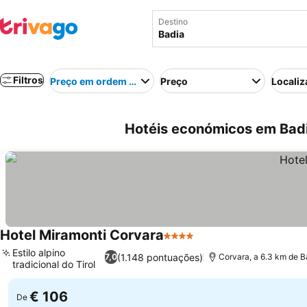
Destino
Filtros
Preço em ordem crescente
Preço
Localiz
Hotéis económicos em Badia
Hotel Miramonti Corvara
4 Estrelas
Estilo alpino
(1.148 pontuações)
7,0
Corvara, a 6.3 km de B
tradicional do Tirol
€ 106
De