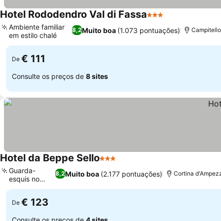
Hotel Rododendro Val di Fassa
3 Estrelas
Ambiente familiar
Muito boa
(1.073 pontuações)
8,2
Campitello
em estilo chalé
€ 111
De
Consulte os preços de
8 sites
Hotel da Beppe Sello
3 Estrelas
Guarda-
Muito boa
(2.177 pontuações)
8,2
Cortina d'Ampezz
esquis no
local
€ 123
De
Consulte os preços de
4 sites