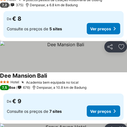
Ver preços
2 Estrelas
7,2
375
Denpasar, a 6.8 km de Badung
€ 8
De
Consulte os preços de
5 sites
Ver preços
Partilhar
Ad
Dee Mansion Bali
Ver preços
Hotel
Academia bem equipada no local
Ver preços
3 Estrelas
7,5
Boa
676
Denpasar, a 10.8 km de Badung
€ 9
De
Consulte os preços de
7 sites
Ver preços