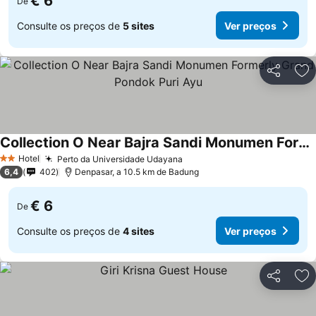
€ 6
De
Consulte os preços de
5 sites
Ver preços
Partilhar
Ad
Collection O Near Bajra Sandi Monumen Formerly Grand Pondok Puri Ayu
Ver preços
Hotel
Perto da Universidade Udayana
Ver preços
2 Estrelas
6,4
402
Denpasar, a 10.5 km de Badung
€ 6
De
Consulte os preços de
4 sites
Ver preços
Partilhar
Ad