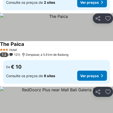
Consulte os preços de
2 sites
Ver preços
Partilhar
Ad
The Paica
Ver preços
Hotel
3 Estrelas
7,2
121
Denpasar, a 5.9 km de Badung
€ 10
De
Consulte os preços de
6 sites
Ver preços
Partilhar
Ad