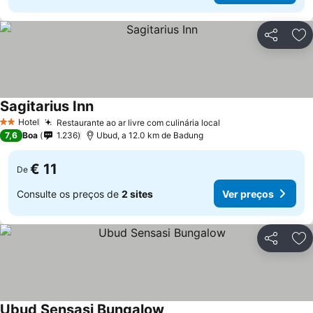
Partilhar
Ad
Sagitarius Inn
Ver preços
Hotel
Restaurante ao ar livre com culinária local
Ver preços
2 Estrelas
7,6
Boa
1.236
Ubud, a 12.0 km de Badung
€ 11
De
Consulte os preços de
2 sites
Ver preços
Partilhar
Ad
Ubud Sensasi Bungalow