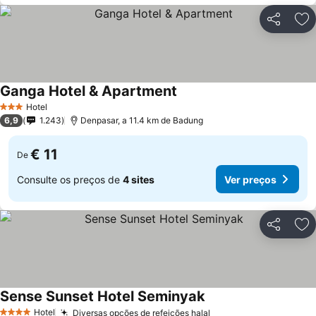
Partilhar
Ad
Ganga Hotel & Apartment
Ver preços
Hotel
3 Estrelas
6,9
1.243
Denpasar, a 11.4 km de Badung
€ 11
De
Consulte os preços de
4 sites
Ver preços
Partilhar
Ad
Sense Sunset Hotel Seminyak
Ver preços
Hotel
Diversas opções de refeições halal
Ver preços