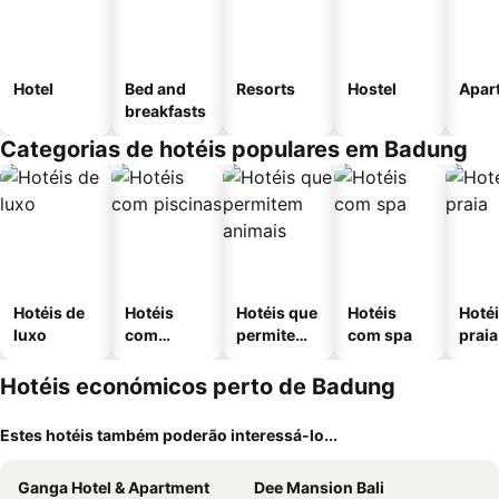
Hotel
Bed and
Resorts
Hostel
Apar
breakfasts
Categorias de hotéis populares em Badung
Hotéis de
Hotéis
Hotéis que
Hotéis
Hotéi
luxo
com
permitem
com spa
praia
piscinas
animais
Hotéis económicos perto de Badung
Estes hotéis também poderão interessá-lo...
Ganga Hotel & Apartment
Dee Mansion Bali