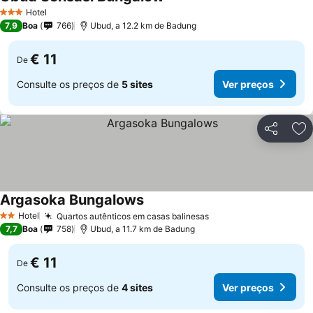
Ver preços
Hotel
3 Estrelas
7,9
Boa
766
Ubud, a 12.2 km de Badung
€ 11
De
Consulte os preços de
5 sites
Ver preços
Partilhar
Ad
Argasoka Bungalows
Ver preços
Hotel
Quartos autênticos em casas balinesas
Ver preços
2 Estrelas
7,7
Boa
758
Ubud, a 11.7 km de Badung
€ 11
De
Consulte os preços de
4 sites
Ver preços