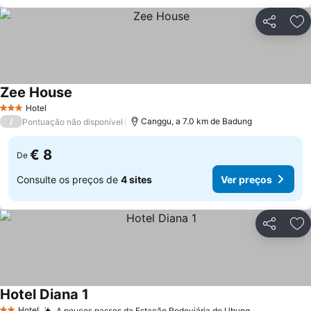
Partilhar
Ad
Zee House
Ver preços
Hotel
3 Estrelas
/
Canggu, a 7.0 km de Badung
Pontuação não disponível
€ 8
De
Consulte os preços de
4 sites
Ver preços
Partilhar
Ad
Hotel Diana 1
Ver preços
Hotel
A poucos passos da Estação Rodoviária de Ubung