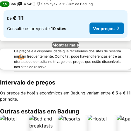
4 Estrelas
7,5
Boa
4.549
Seminyak, a 11.8 km de Badung
€ 11
De
Consulte os preços de
10 sites
Ver preços
Mostrar mais
Os preços e a disponibilidade que recebemos dos sites de reserva
mudam frequentemente. Como tal, pode haver diferenças entre as
ofertas que consulta no trivago e os preços que estão disponíveis
nos sites de reserva.
Intervalo de preços
Os preços de hotéis económicos em Badung variam entre
‎€ 5
e
‎€ 11
por noite.
Outras estadias em Badung