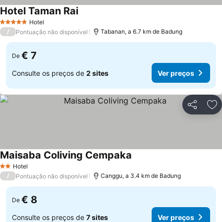
Hotel Taman Rai
Ver preços
Hotel
5 Estrelas
/
Tabanan, a 6.7 km de Badung
Pontuação não disponível
€ 7
De
Consulte os preços de
2 sites
Ver preços
Partilhar
Ad
Maisaba Coliving Cempaka
Ver preços
Hotel
2 Estrelas
/
Canggu, a 3.4 km de Badung
Pontuação não disponível
€ 8
De
Consulte os preços de
7 sites
Ver preços