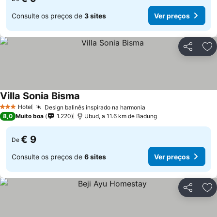
Consulte os preços de
3 sites
Ver preços
Partilhar
Ad
Villa Sonia Bisma
Ver preços
Hotel
Design balinês inspirado na harmonia
Ver preços
3 Estrelas
8,0
Muito boa
1.220
Ubud, a 11.6 km de Badung
€ 9
De
Consulte os preços de
6 sites
Ver preços
Partilhar
Ad