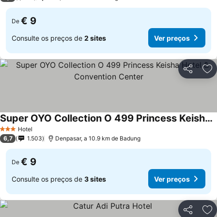
€ 9
De
Consulte os preços de
2 sites
Ver preços
Partilhar
Ad
Super OYO Collection O 499 Princess Keisha Hotel & Convention Center
Ver preços
Hotel
3 Estrelas
6,7
1.503
Denpasar, a 10.9 km de Badung
€ 9
De
Consulte os preços de
3 sites
Ver preços
Partilhar
Ad