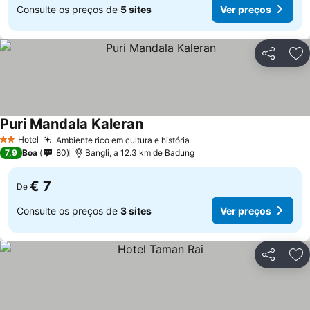
Consulte os preços de
5 sites
Ver preços
Partilhar
Ad
Puri Mandala Kaleran
Ver preços
Hotel
Ambiente rico em cultura e história
Ver preços
2 Estrelas
7,9
Boa
80
Bangli, a 12.3 km de Badung
€ 7
De
Consulte os preços de
3 sites
Ver preços
Partilhar
Ad