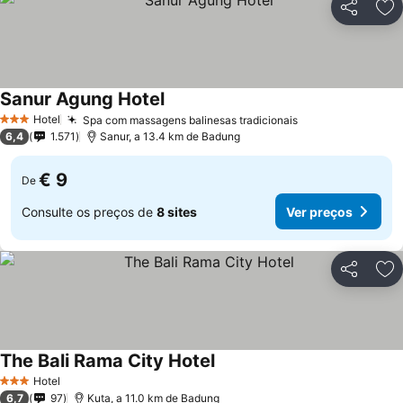
Partilhar
Ad
Sanur Agung Hotel
Ver preços
Hotel
Spa com massagens balinesas tradicionais
Ver preços
3 Estrelas
6,4
1.571
Sanur, a 13.4 km de Badung
€ 9
De
Consulte os preços de
8 sites
Ver preços
Partilhar
Ad
The Bali Rama City Hotel
Ver preços
Hotel
3 Estrelas
6,7
97
Kuta, a 11.0 km de Badung