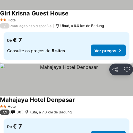
Giri Krisna Guest House
Ver preços
Hotel
2 Estrelas
/
Ubud, a 9.0 km de Badung
Pontuação não disponível
€ 7
De
Consulte os preços de
5 sites
Ver preços
Partilhar
Ad
Mahajaya Hotel Denpasar
Ver preços
Hotel
2 Estrelas
7,2
30
Kuta, a 7.0 km de Badung
€ 7
De