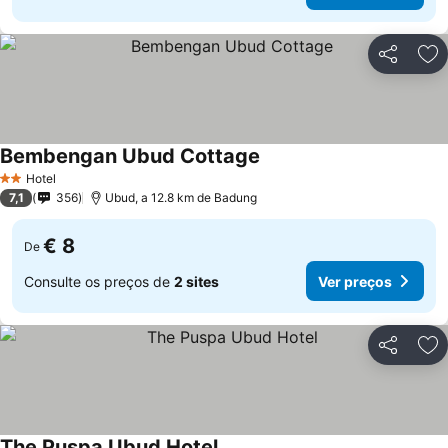
Partilhar
Ad
Bembengan Ubud Cottage
Ver preços
Hotel
2 Estrelas
7,1
356
Ubud, a 12.8 km de Badung
€ 8
De
Consulte os preços de
2 sites
Ver preços
Partilhar
Ad
The Puspa Ubud Hotel