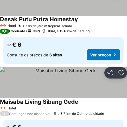
Desak Putu Putra Homestay
Ver preços
Hotel
Oásis de jardim tropical isolado
Ver preços
2 Estrelas
8,6
Excelente
962
Ubud, a 12.6 km de Badung
€ 6
De
Consulte os preços de
6 sites
Ver preços
Partilhar
Ad
Maisaba Living Sibang Gede
Ver preços
Hotel
2 Estrelas
/
a 3.7 km de Centro da cidade
Pontuação não disponível