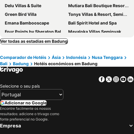
Delu Villas & Suite
Mutiara Bali Boutique Resort Villas & Spa
Green Bird Villa
Tonys Villas & Resort, Seminyak - Bali
Emana Bambooscape
Bali Spirit Hotel and Spa
Four Points by Sheraton Bali, Seminyak
Mayaloka Villas Seminyak
Catur Adi Putra Hotel
de Vins Sky Hotel Seminyak
Ver todas as estadias em Badung
The Kalyana Ubud Resort
Sapodilla Ubud
Comparador de Hotéis
Ásia
Indonésia
Nusa Tenggara
The Westin Resort & Spa Ubud, Bali
Ubad Retreat
Bali
Badung
Hotéis económicos em Badung
Aloft by Marriott Bali Seminyak
Kadiga Villas Ubud by GenuineHost
Voco Bali Seminyak By Ihg
Purana Suite Ubud
Facebook
Twitter
Insta
Yo
Ubud Village Hotel
Bhuwana Ubud Hotel
Selecione o seu país
The Kemilau Ubud
Inna Bali Heritage Hotel
Aqua Bali Villa
Astagina Resort Villa and Spa
Adicionar no Google
Encontre facilmente os nossos
Premadhan Cottage Canggu
FULLMOON CANGGU Nelayan
resultados: adicione o trivago como
Eastin Ashta Resort Canggu
Papillon Echo Beach
fonte preferencial no Google.
Empresa
Aston Canggu Beach Resort
The Kayana