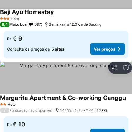
Beji Ayu Homestay
Ver preços
Hotel
3 Estrelas
8,4
Muito boa
397
Seminyak, a 12.6 km de Badung
€ 9
De
Consulte os preços de
5 sites
Ver preços
Partilhar
Ad
Margarita Apartment & Co-working Canggu
Ve
Hotel
2 Estrelas
/
Canggu, a 8.5 km de Badung
Pontuação não disponível
€ 10
De