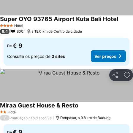
Super OYO 93765 Airport Kuta Bali Hotel
Ver pr
Hotel
4 Estrelas
6,4
800
a 18.0 km de Centro da cidade
€ 9
De
Consulte os preços de
2 sites
Ver preços
Partilhar
Ad
Miraa Guest House & Resto
Ver preços
Hotel
2 Estrelas
/
Denpasar, a 9.8 km de Badung
Pontuação não disponível
€ 9
De