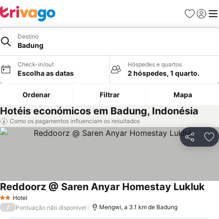
Favoritos
Iniciar
Me
Destino
Badung
Check-in/out
Hóspedes e quartos
Escolha as datas
2 hóspedes, 1 quarto.
Ordenar
Filtrar
Mapa
Hotéis económicos em Badung, Indonésia
Como os pagamentos influenciam os resultados
Partilhar
Ad
Reddoorz @ Saren Anyar Homestay Lukluk
Ver
Hotel
2 Estrelas
/
Mengwi, a 3.1 km de Badung
Pontuação não disponível