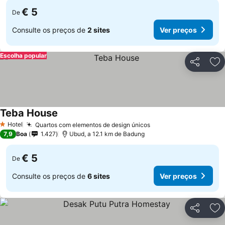
€ 5
De
Consulte os preços de
2 sites
Ver preços
Escolha popular
Partilhar
Ad
Teba House
Ver preços
Hotel
Quartos com elementos de design únicos
Ver preços
1 Estrelas
7,9
Boa
1.427
Ubud, a 12.1 km de Badung
€ 5
De
Consulte os preços de
6 sites
Ver preços
Partilhar
Ad