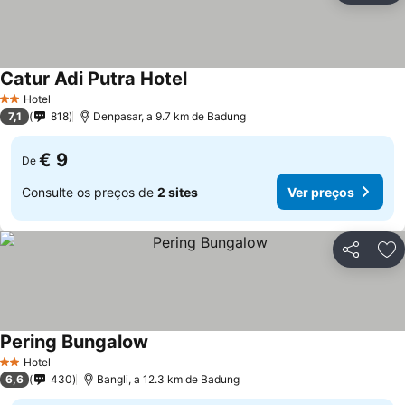
Catur Adi Putra Hotel
Ver preços
Hotel
2 Estrelas
7,1
818
Denpasar, a 9.7 km de Badung
€ 9
De
Consulte os preços de
2 sites
Ver preços
Partilhar
Ad
Pering Bungalow
Ver preços
Hotel
2 Estrelas
6,6
430
Bangli, a 12.3 km de Badung