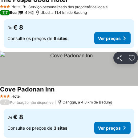
Ver preços
Hotel
Serviço personalizado dos proprietários locais
Ver preços
3 Estrelas
7,7
Boa
494
Ubud, a 11.4 km de Badung
€ 8
De
Consulte os preços de
6 sites
Ver preços
Partilhar
Ad
Cove Padonan Inn
Ver preços
Hotel
3 Estrelas
/
Canggu, a 4.8 km de Badung
Pontuação não disponível
€ 8
De
Consulte os preços de
3 sites
Ver preços