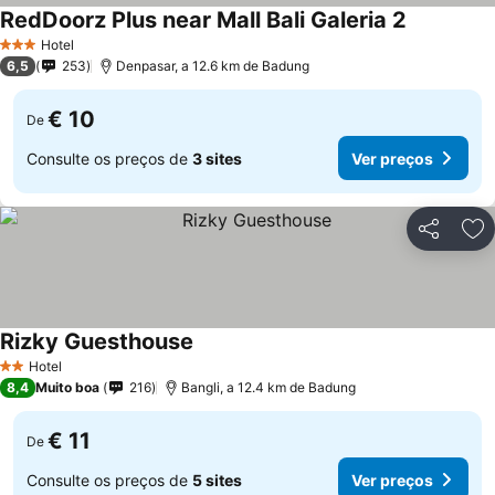
RedDoorz Plus near Mall Bali Galeria 2
Ver preço
Hotel
3 Estrelas
6,5
253
Denpasar, a 12.6 km de Badung
€ 10
De
Consulte os preços de
3 sites
Ver preços
Partilhar
Ad
Rizky Guesthouse
Ver preços
Hotel
2 Estrelas
8,4
Muito boa
216
Bangli, a 12.4 km de Badung
€ 11
De
Consulte os preços de
5 sites
Ver preços