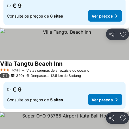
€ 9
De
Consulte os preços de
8 sites
Ver preços
Partilhar
Ad
Villa Tangtu Beach Inn
Ver preços
Hotel
Vistas serenas de arrozais e do oceano
Ver preços
3 Estrelas
7,1
320
Denpasar, a 12.5 km de Badung
€ 9
De
Consulte os preços de
5 sites
Ver preços
Partilhar
Ad