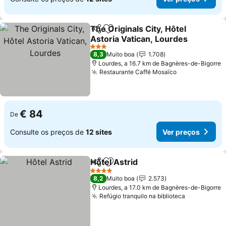
The Originals City, Hôtel
Partilhar
Adicionar aos favoritos
Astoria Vatican, Lourdes
Ver preços
3 Estrelas
8,3
Muito boa
1.708
Lourdes, a 16.7 km de Bagnères-de-Bigorre
Restaurante Caffé Mosaïco
Ver preços
€ 84
De
Consulte os preços de
12 sites
Ver preços
Hôtel Astrid
Partilhar
Adicionar aos favoritos
Ver preços
4 Estrelas
8,2
Muito boa
2.573
Lourdes, a 17.0 km de Bagnères-de-Bigorre
Refúgio tranquilo na biblioteca
Ver preço