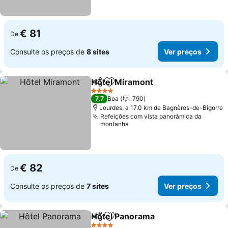
€ 81
De
Consulte os preços de
8 sites
Ver preços
Hôtel Miramont
Partilhar
Adicionar aos favoritos
Ver preços
4 Estrelas
7,7
Boa
790
Lourdes, a 17.0 km de Bagnères-de-Bigorre
Refeições com vista panorâmica da
montanha
€ 82
De
Consulte os preços de
7 sites
Ver preços
Hôtel Panorama
Partilhar
Adicionar aos favoritos
Ver preço