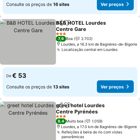
Consulte os preços de
16 sites
Ver preços
B&B HOTEL Lourdes
Partilhar
Adicionar aos favoritos
Centre Gare
Ver preços
3 Estrelas
7,9
Boa
2.702
Lourdes, a 16.3 km de Bagnères-de-Bigorre
Localização central em Lourdes
Ver preç
€ 53
De
Consulte os preços de
13 sites
Ver preços
greet hotel Lourdes
Partilhar
Adicionar aos favoritos
Centre Pyrénées
Ver preços
3 Estrelas
8,4
Muito boa
1.059
Lourdes, a 17.0 km de Bagnères-de-Bigorre
Refeições à beira do rio com vistas
panorâmicas