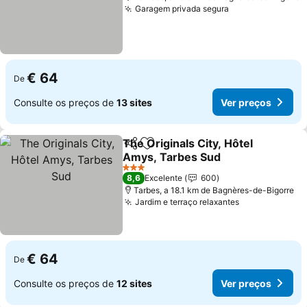
Garagem privada segura
Ver preços
€ 64
De
Consulte os preços de
13 sites
Ver preços
The Originals City, Hôtel
Partilhar
Adicionar aos favoritos
Amys, Tarbes Sud
Ver preços
3 Estrelas
8,6
Excelente
600
Tarbes, a 18.1 km de Bagnères-de-Bigorre
Jardim e terraço relaxantes
Ver preços
€ 64
De
Consulte os preços de
12 sites
Ver preços