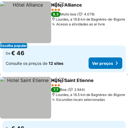
Hôtel Alliance
Partilhar
Adicionar aos favoritos
Ver preços
3 Estrelas
8,3
Muito boa
4.079
Lourdes, a 16.8 km de Bagnères-de-Bigorre
Acesso a atividades ao ar livre
Ver preço
Escolha popular
€ 46
De
Consulte os preços de
12 sites
Ver preços
Hotel Saint Etienne
Partilhar
Adicionar aos favoritos
Ver pr
3 Estrelas
7,7
Boa
2.944
Lourdes, a 16.5 km de Bagnères-de-Bigorre
Excursões locais selecionadas
Ver preço