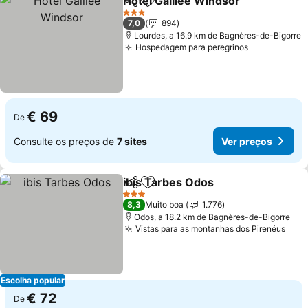
Hôtel Galilée Windsor
Partilhar
Adicionar aos favoritos
Ver 
3 Estrelas
7,0
894
Lourdes, a 16.9 km de Bagnères-de-Bigorre
Hospedagem para peregrinos
Ver preços
€ 69
De
Consulte os preços de
7 sites
Ver preços
ibis Tarbes Odos
Partilhar
Adicionar aos favoritos
Ver preço
3 Estrelas
8,3
Muito boa
1.776
Odos, a 18.2 km de Bagnères-de-Bigorre
Vistas para as montanhas dos Pirenéus
Ver 
Escolha popular
€ 72
De