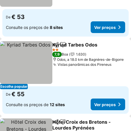
€ 53
De
Consulte os preços de
8 sites
Ver preços
Kyriad Tarbes Odos
Partilhar
Adicionar aos favoritos
Ver pr
2 Estrelas
7,9
Boa
1.630
Odos, a 18.0 km de Bagnères-de-Bigorre
Vistas panorâmicas dos Pireneus
Ver preç
Escolha popular
€ 55
De
Consulte os preços de
12 sites
Ver preços
Hôtel Croix des Bretons -
Partilhar
Adicionar aos favoritos
Lourdes Pyrénées