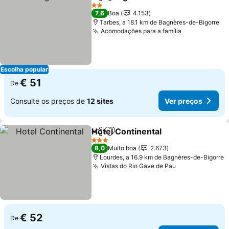
Partilhar
Adicionar aos favoritos
Ver pre
2 Estrelas
7,6
Boa
4.153
Tarbes, a 18.1 km de Bagnères-de-Bigorre
Acomodações para a família
Ver preços
Escolha popular
€ 51
De
Consulte os preços de
12 sites
Ver preços
Hotel Continental
Partilhar
Adicionar aos favoritos
Ver preç
3 Estrelas
8,0
Muito boa
2.673
Lourdes, a 16.9 km de Bagnères-de-Bigorre
Vistas do Rio Gave de Pau
Ver preços
€ 52
De