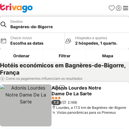
Favoritos
Iniciar
Me
Destino
Bagnères-de-Bigorre
Check-in/out
Hóspedes e quartos
Escolha as datas
2 hóspedes, 1 quarto.
Ordenar
Filtrar
Mapa
Hotéis económicos em Bagnères-de-Bigorre,
França
Como os pagamentos influenciam os resultados
Adonis Lourdes Notre
Partilhar
Adicionar aos favoritos
Dame De La Sarte
Ver preços
3 Estrelas
7,3
2.169
Lourdes, a 17.0 km de Bagnères-de-Bigorre
Vistas panorâmicas para os Pireneus
Ver p