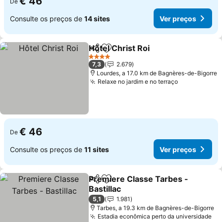
€ 46
De
Consulte os preços de
14 sites
Ver preços
Hôtel Christ Roi
Partilhar
Adicionar aos favoritos
Ver preços
4 Estrelas
7,3
2.679
Lourdes, a 17.0 km de Bagnères-de-Bigorre
Relaxe no jardim e no terraço
Ver preços
€ 46
De
Consulte os preços de
11 sites
Ver preços
Premiere Classe Tarbes -
Partilhar
Adicionar aos favoritos
Bastillac
Ver preços
5,1
1.981
Tarbes, a 19.3 km de Bagnères-de-Bigorre
Estadia econômica perto da universidade
Ve