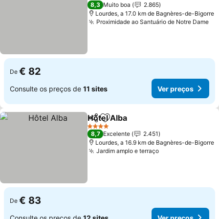
4 Estrelas
8,3
Muito boa
2.865
Lourdes, a 17.0 km de Bagnères-de-Bigorre
Proximidade ao Santuário de Notre Dame
Ve
€ 82
De
Consulte os preços de
11 sites
Ver preços
Hôtel Alba
Partilhar
Adicionar aos favoritos
Ver preços
4 Estrelas
8,7
Excelente
2.451
Lourdes, a 16.9 km de Bagnères-de-Bigorre
Jardim amplo e terraço
Ver preços
€ 83
De
Consulte os preços de
12 sites
Ver preços