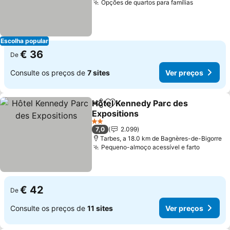
Opções de quartos para famílias
Ver preç
Escolha popular
€ 36
De
Consulte os preços de
7 sites
Ver preços
Hôtel Kennedy Parc des
Partilhar
Adicionar aos favoritos
Expositions
Ver preços
2 Estrelas
7,0
2.099
Tarbes, a 18.0 km de Bagnères-de-Bigorre
Pequeno-almoço acessível e farto
Ver pre
€ 42
De
Consulte os preços de
11 sites
Ver preços