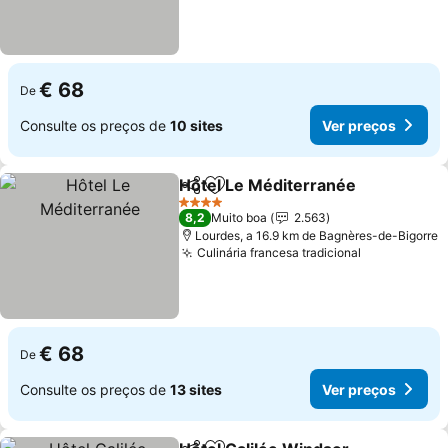
€ 68
De
Consulte os preços de
10 sites
Ver preços
Hôtel Le Méditerranée
Partilhar
Adicionar aos favoritos
Ver
4 Estrelas
8,2
Muito boa
2.563
Lourdes, a 16.9 km de Bagnères-de-Bigorre
Culinária francesa tradicional
Ver preços
€ 68
De
Consulte os preços de
13 sites
Ver preços