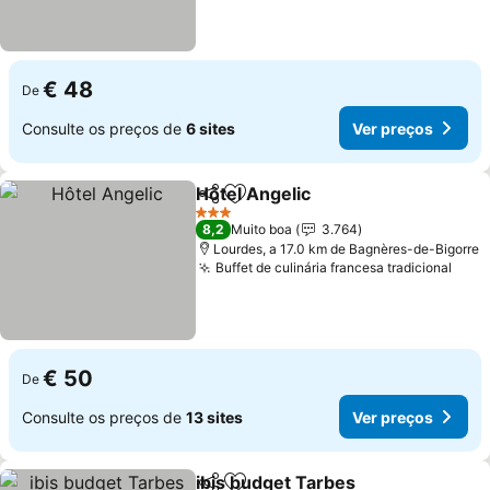
€ 48
De
Consulte os preços de
6 sites
Ver preços
Hôtel Angelic
Partilhar
Adicionar aos favoritos
Ver preços
3 Estrelas
8,2
Muito boa
3.764
Lourdes, a 17.0 km de Bagnères-de-Bigorre
Buffet de culinária francesa tradicional
Ver 
€ 50
De
Consulte os preços de
13 sites
Ver preços
ibis budget Tarbes