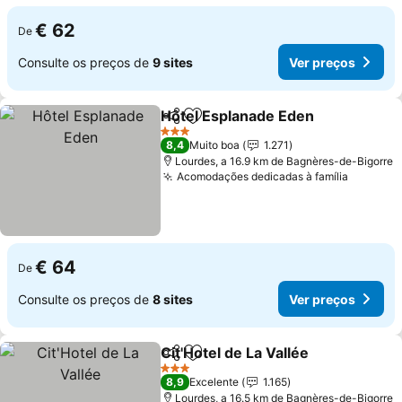
€ 62
De
Consulte os preços de
9 sites
Ver preços
Hôtel Esplanade Eden
Partilhar
Adicionar aos favoritos
Ver 
3 Estrelas
8,4
Muito boa
1.271
Lourdes, a 16.9 km de Bagnères-de-Bigorre
Acomodações dedicadas à família
Ver pre
€ 64
De
Consulte os preços de
8 sites
Ver preços
Cit'Hotel de La Vallée
Partilhar
Adicionar aos favoritos
Ver 
3 Estrelas
8,9
Excelente
1.165
Lourdes, a 16.5 km de Bagnères-de-Bigorre