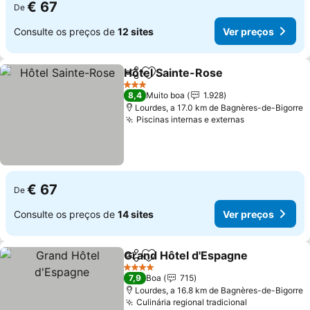
€ 67
De
Consulte os preços de
12 sites
Ver preços
Hôtel Sainte-Rose
Partilhar
Adicionar aos favoritos
Ver pre
3 Estrelas
8,4
Muito boa
1.928
Lourdes, a 17.0 km de Bagnères-de-Bigorre
Piscinas internas e externas
Ver preços
€ 67
De
Consulte os preços de
14 sites
Ver preços
Grand Hôtel d'Espagne
Partilhar
Adicionar aos favoritos
Ver
4 Estrelas
7,9
Boa
715
Lourdes, a 16.8 km de Bagnères-de-Bigorre
Culinária regional tradicional
Ver preços