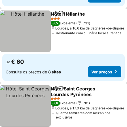
Hôtel Hélianthe
Partilhar
Adicionar aos favoritos
Ver preços
3 Estrelas
8,5
Excelente
731
Lourdes, a 16.6 km de Bagnères-de-Bigorre
Restaurante com culinária local autêntica
Ve
€ 60
De
Consulte os preços de
8 sites
Ver preços
Hôtel Saint Georges
Partilhar
Adicionar aos favoritos
Lourdes Pyrénées
Ver preços
3 Estrelas
8,6
Excelente
781
Lourdes, a 17.0 km de Bagnères-de-Bigorre
Quartos familiares com mezaninos
exclusivos