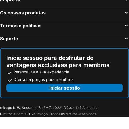
Hotel Acropolis
Helgon Hotel - Lourdes Pyrénées
Hôtel Astrid
Hôtel Esplanade Eden
Os nossos produtos
H&amp;ocirc;tel National
Hotel Saint Sauveur
Termos e políticas
Hôtel Le Milan
Hôtel Vesuvio
Hôtel Sainte Marie
Hôtel Alba
Suporte
Hotel Luxembourg
Hôtel Aux Armes de Belgique
Belfry & Spa by Ligne St Barth
Hôtel Sainte-Rose
Inicie sessão para desfrutar de
Hôtel Stella
Hôtel Croix des Nordistes
vantagens exclusivas para membros
Hôtel Compostelle
Hôtel Angelic
Personalize a sua experiência
Hôtel Saint Vincent
Carré Py' Hôtel
Ofertas e preços para membros
Garden & City Bagnères-de-Bigorre - Domaine de Ramonjuan
Hotel O Chiroulet
Iniciar sessão
Auberge La Bergerie
La Baleine Blanche
Gite Auberge Les Cascades
Residence Les Marquises
trivago N.V.
, Kesselstraße 5 – 7, 40221 Düsseldorf, Alemanha
Appart'Hotel - Residence La Closeraie
Hôtel de Nevers
Direitos autorais 2026 trivago | Todos os direitos reservados.
Hôtel du Centre
Hôtel restaurant Le Parisien
Saint-Jean-Baptiste
Hotel Montfort