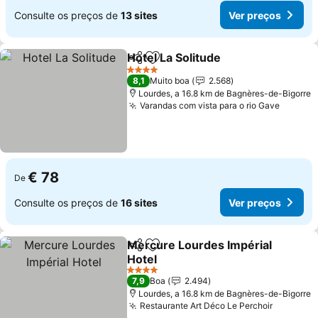
Consulte os preços de
13 sites
Ver preços
Hotel La Solitude
Partilhar
Adicionar aos favoritos
Ver preço
4 Estrelas
8,1
Muito boa
2.568
Lourdes, a 16.8 km de Bagnères-de-Bigorre
Varandas com vista para o rio Gave
Ver pr
€ 78
De
Consulte os preços de
16 sites
Ver preços
Mercure Lourdes Impérial
Partilhar
Adicionar aos favoritos
Hotel
Ver preços
4 Estrelas
7,9
Boa
2.494
Lourdes, a 16.8 km de Bagnères-de-Bigorre
Restaurante Art Déco Le Perchoir
Ver pre