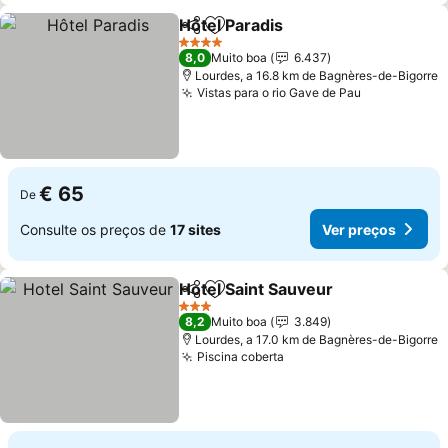
Hôtel Paradis
Partilhar
Adicionar aos favoritos
Ver preços
4 Estrelas
8,0
Muito boa
6.437
Lourdes, a 16.8 km de Bagnères-de-Bigorre
Vistas para o rio Gave de Pau
Ver preços
€ 65
De
Consulte os preços de
17 sites
Ver preços
Hotel Saint Sauveur
Partilhar
Adicionar aos favoritos
Ver pr
3 Estrelas
8,2
Muito boa
3.849
Lourdes, a 17.0 km de Bagnères-de-Bigorre
Piscina coberta
Ver preços