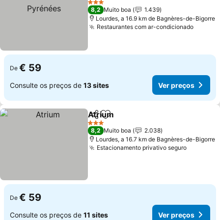
Ver preços
3 Estrelas
8,2
Muito boa
1.439
Lourdes, a 16.9 km de Bagnères-de-Bigorre
Restaurantes com ar-condicionado
Ver pr
€ 59
De
Consulte os preços de
13 sites
Ver preços
Atrium
Partilhar
Adicionar aos favoritos
Ver preços
3 Estrelas
8,2
Muito boa
2.038
Lourdes, a 16.7 km de Bagnères-de-Bigorre
Estacionamento privativo seguro
Ver preç
€ 59
De
Consulte os preços de
11 sites
Ver preços