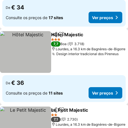
€ 34
De
Consulte os preços de
17 sites
Ver preços
Hôtel Majestic
Partilhar
Adicionar aos favoritos
Ver preços
3 Estrelas
7,7
Boa
3.718
Lourdes, a 16.3 km de Bagnères-de-Bigorre
Design interior tradicional dos Pireneus
Ver 
€ 36
De
Consulte os preços de
11 sites
Ver preços
Le Petit Majestic
Partilhar
Adicionar aos favoritos
Ver preço
2 Estrelas
7,1
2.730
Lourdes, a 16.3 km de Bagnères-de-Bigorre