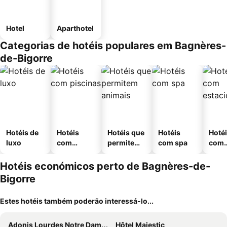
Hotel
Aparthotel
Categorias de hotéis populares em Bagnères-
de-Bigorre
Hotéis de
Hotéis
Hotéis que
Hotéis
Hoté
luxo
com
permitem
com spa
com
piscinas
animais
esta
ment
Hotéis económicos perto de Bagnères-de-
Bigorre
Estes hotéis também poderão interessá-lo...
Adonis Lourdes Notre Dame De La Sarte
Hôtel Majestic