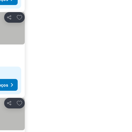
Adicionar aos favoritos
Partilhar
eços
Adicionar aos favoritos
Partilhar