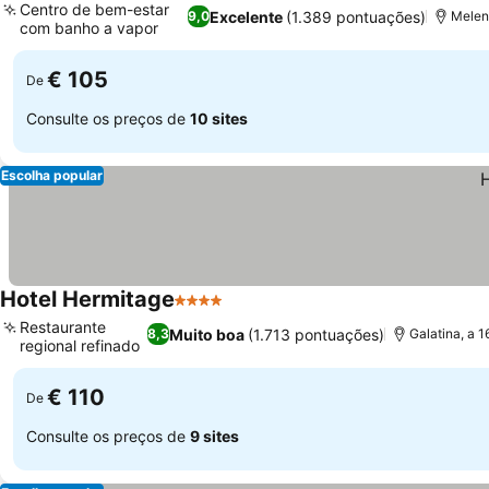
Centro de bem-estar
Excelente
(1.389 pontuações)
9,0
Melen
com banho a vapor
€ 105
De
Consulte os preços de
10 sites
Escolha popular
Hotel Hermitage
4 Estrelas
Restaurante
Muito boa
(1.713 pontuações)
8,3
Galatina, a 
regional refinado
€ 110
De
Consulte os preços de
9 sites