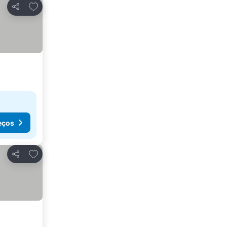
Adicionar aos favoritos
Partilhar
eços
Adicionar aos favoritos
Partilhar