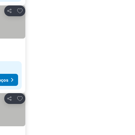
Adicionar aos favoritos
Partilhar
eços
Adicionar aos favoritos
Partilhar