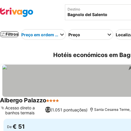
Destino
Filtros
Preço em ordem crescente
Preço
Localiz
Hotéis económicos em Bagno
Albergo Palazzo
4 Estrelas
Acesso direto a
(1.051 pontuações)
7,2
Santa Cesarea Terme, 
banhos termais
€ 51
De