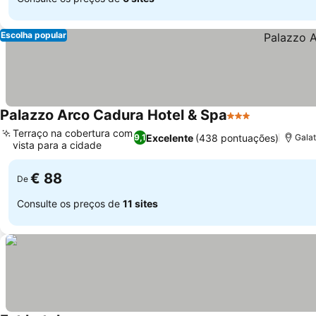
Escolha popular
Palazzo Arco Cadura Hotel & Spa
3 Estrelas
Terraço na cobertura com
Excelente
(438 pontuações)
9,1
Galat
vista para a cidade
€ 88
De
Consulte os preços de
11 sites