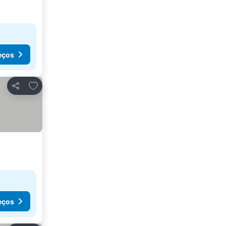
eços
Adicionar aos favoritos
Partilhar
eços