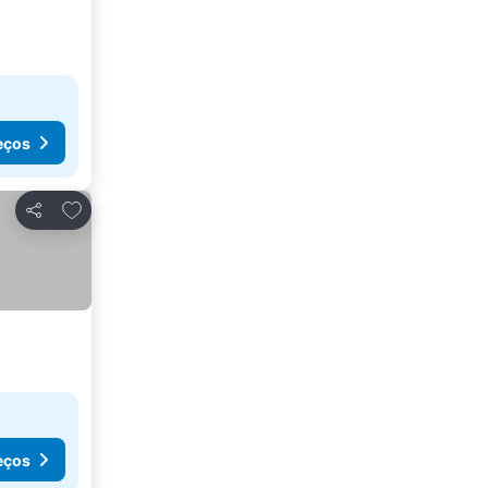
eços
Adicionar aos favoritos
Partilhar
eços