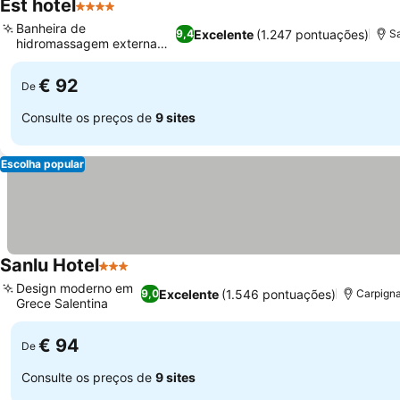
Est hotel
4 Estrelas
Banheira de
Excelente
(1.247 pontuações)
9,4
Sa
hidromassagem externa
com terraço
€ 92
De
Consulte os preços de
9 sites
Escolha popular
Sanlu Hotel
3 Estrelas
Design moderno em
Excelente
(1.546 pontuações)
9,0
Carpigna
Grece Salentina
€ 94
De
Consulte os preços de
9 sites