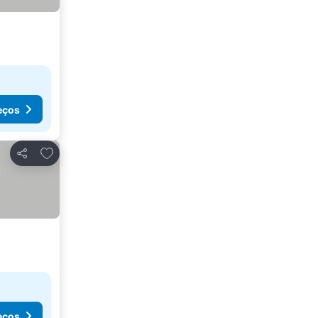
eços
Adicionar aos favoritos
Partilhar
eços