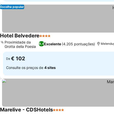
Escolha popular
Hotel Belvedere
4 Estrelas
Proximidade da
Excelente
(4.205 pontuações)
9,4
Melendug
Grotta della Poesia
€ 102
De
Consulte os preços de
4 sites
Marelive - CDSHotels
4 Estrelas