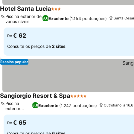
Hotel Santa Lucia
3 Estrelas
Piscina exterior de
Excelente
(1.154 pontuações)
8,6
Santa Cesar
vários níveis
€ 62
De
Consulte os preços de
2 sites
Escolha popular
Sangiorgio Resort & Spa
5 Estrelas
Piscina
Excelente
(1.247 pontuações)
8,8
Cutrofiano, a 16.
exterior
ampla
€ 65
De
Consulte os preços de
6 sites