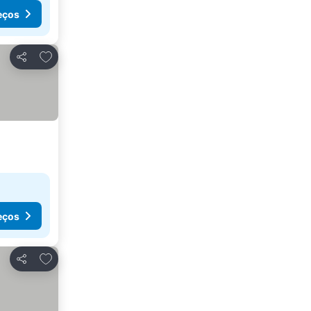
eços
Adicionar aos favoritos
Partilhar
eços
Adicionar aos favoritos
Partilhar