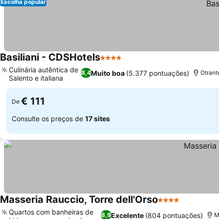
Escolha popular
Basiliani - CDSHotels
4 Estrelas
Culinária autêntica de
Muito boa
(5.377 pontuações)
8,4
Otrant
Salento e italiana
€ 111
De
Consulte os preços de
17 sites
Masseria Rauccio, Torre dell'Orso
4 Estrelas
Quartos com banheiras de
Excelente
(804 pontuações)
8,9
M