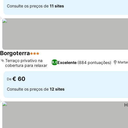
Consulte os preços de
11 sites
Borgoterra
3 Estrelas
Terraço privativo na
Excelente
(884 pontuações)
9,0
Martan
cobertura para relaxar
€ 60
De
Consulte os preços de
12 sites