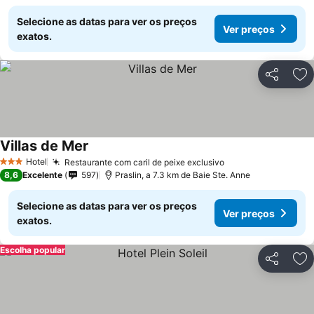
Selecione as datas para ver os preços
Ver preços
exatos.
Partilhar
Ad
Villas de Mer
Ver preços
Hotel
Restaurante com caril de peixe exclusivo
Ver preços
3 Estrelas
8,6
Excelente
597
Praslin, a 7.3 km de Baie Ste. Anne
Selecione as datas para ver os preços
Ver preços
exatos.
Escolha popular
Partilhar
Ad