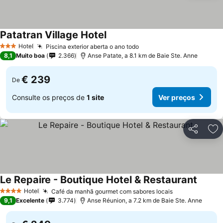
Patatran Village Hotel
Ver preços
Hotel
Piscina exterior aberta o ano todo
Ver preços
3 Estrelas
8,1
Muito boa
2.366
Anse Patate, a 8.1 km de Baie Ste. Anne
€ 239
De
Consulte os preços de
1 site
Ver preços
Partilhar
Ad
Le Repaire - Boutique Hotel & Restaurant
Ver pr
Hotel
Café da manhã gourmet com sabores locais
Ver preços
4 Estrelas
9,1
Excelente
3.774
Anse Réunion, a 7.2 km de Baie Ste. Anne