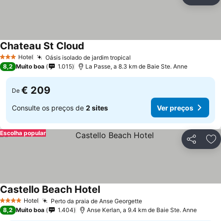
Partilhar
Ad
Chateau St Cloud
Ver preços
Hotel
Oásis isolado de jardim tropical
Ver preços
3 Estrelas
8,2
Muito boa
1.015
La Passe, a 8.3 km de Baie Ste. Anne
€ 209
De
Consulte os preços de
2 sites
Ver preços
Escolha popular
Partilhar
Ad
Castello Beach Hotel
Ver preços
Hotel
Perto da praia de Anse Georgette
Ver preços
4 Estrelas
8,2
Muito boa
1.404
Anse Kerlan, a 9.4 km de Baie Ste. Anne