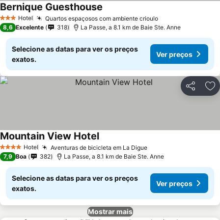
Bernique Guesthouse
Ver preços
Hotel
Quartos espaçosos com ambiente crioulo
Ver preços
3 Estrelas
8,6
Excelente
318
La Passe, a 8.1 km de Baie Ste. Anne
Selecione as datas para ver os preços
Ver preços
exatos.
Partilhar
Ad
Mountain View Hotel
Ver preços
Hotel
Aventuras de bicicleta em La Digue
Ver preços
4 Estrelas
7,9
Boa
382
La Passe, a 8.1 km de Baie Ste. Anne
Selecione as datas para ver os preços
Ver preços
exatos.
Mostrar mais