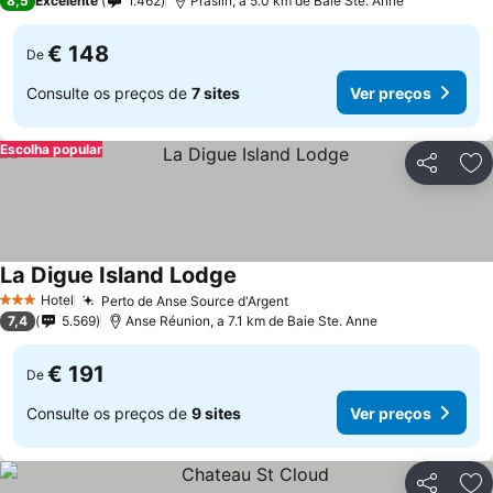
8,5
Excelente
1.462
Praslin, a 5.0 km de Baie Ste. Anne
€ 148
De
Consulte os preços de
7 sites
Ver preços
Escolha popular
Partilhar
Ad
La Digue Island Lodge
Ver preços
Hotel
Perto de Anse Source d'Argent
Ver preços
3 Estrelas
7,4
5.569
Anse Réunion, a 7.1 km de Baie Ste. Anne
€ 191
De
Consulte os preços de
9 sites
Ver preços