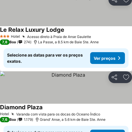
Partilhar
Ad
Le Relax Luxury Lodge
Ver preços
Hotel
Acesso direto à Praia de Anse Gaulette
Ver preços
3 Estrelas
7,8
Boa
274
La Passe, a 8.5 km de Baie Ste. Anne
Selecione as datas para ver os preços
Ver preços
exatos.
Partilhar
Ad
Diamond Plaza
Ver preços
Hotel
Varanda com vista para os docas do Oceano Índico
Ver preços
7,6
Boa
1.179
Grand' Anse, a 5.6 km de Baie Ste. Anne