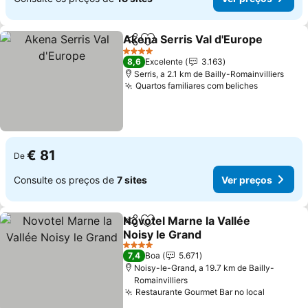
Akena Serris Val d'Europe
Partilhar
Adicionar aos favoritos
4 Estrelas
8,6
Excelente
3.163
Serris, a 2.1 km de Bailly-Romainvilliers
Quartos familiares com beliches
€ 81
De
Consulte os preços de
7 sites
Ver preços
Novotel Marne la Vallée
Partilhar
Adicionar aos favoritos
Noisy le Grand
4 Estrelas
7,4
Boa
5.671
Noisy-le-Grand, a 19.7 km de Bailly-
Romainvilliers
Restaurante Gourmet Bar no local