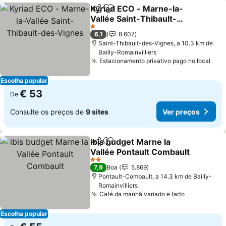
Kyriad ECO - Marne-la-
Partilhar
Adicionar aos favoritos
Vallée Saint-Thibault-
des-Vignes
1 Estrelas
6,1
8.607
Saint-Thibault-des-Vignes, a 10.3 km de
Bailly-Romainvilliers
Estacionamento privativo pago no local
Escolha popular
€ 53
De
Consulte os preços de
9 sites
Ver preços
ibis budget Marne la
Partilhar
Adicionar aos favoritos
Vallée Pontault Combault
2 Estrelas
7,9
Boa
5.869
Pontault-Combault, a 14.3 km de Bailly-
Romainvilliers
Café da manhã variado e farto
Escolha popular