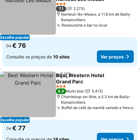
3 Estrelas
7,1
2.273
Nanteuil-lès-Meaux, a 11.8 km de Bailly-
Romainvilliers
Restaurante e bar no local
Escolha popular
€ 76
De
Consulte os preços de
10 sites
Ver preços
Best Western Hotel
Partilhar
Adicionar aos favoritos
Grand Parc
3 Estrelas
8,0
Muito boa
5.412
Chanteloup-en-Brie, a 5.3 km de Bailly-
Romainvilliers
Buffet de café da manhã variado e fresco
Escolha popular
€ 77
De
Consulte os preços de
18 sites
Ver preços