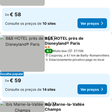
€ 58
De
Consulte os preços de
10 sites
Ver preços
B&B HOTEL près de
Partilhar
Adicionar aos favoritos
Disneyland® Paris
2 Estrelas
8,1
Muito boa
37.159
Coupvray, a 4.1 km de Bailly-Romainvilliers
Estacionamento privativo pago no local
Escolha popular
€ 59
De
Consulte os preços de
14 sites
Ver preços
ibis Marne-la-Vallée
Partilhar
Adicionar aos favoritos
Champs