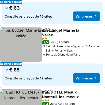
Escolha popular
€ 63
De
Consulte os preços de
16 sites
Ver preços
ibis budget Marne la
Partilhar
Adicionar aos favoritos
Vallée
2 Estrelas
7,5
Boa
5.349
Saint-Thibault-des-Vignes, a 10.4 km de
Bailly-Romainvilliers
Perto da Disneyland Paris
Escolha popular
€ 65
De
Consulte os preços de
12 sites
Ver preços
B&B HOTEL Meaux
Partilhar
Adicionar aos favoritos
Nanteuil-lès-meaux
3 Estrelas
8,4
Muito boa
678