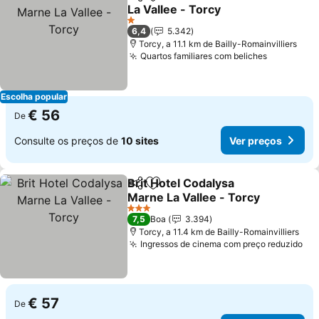
Partilhar
Adicionar aos favoritos
La Vallee - Torcy
1 Estrelas
6,4
5.342
Torcy, a 11.1 km de Bailly-Romainvilliers
Quartos familiares com beliches
Escolha popular
€ 56
De
Consulte os preços de
10 sites
Ver preços
Brit Hotel Codalysa
Partilhar
Adicionar aos favoritos
Marne La Vallee - Torcy
3 Estrelas
7,5
Boa
3.394
Torcy, a 11.4 km de Bailly-Romainvilliers
Ingressos de cinema com preço reduzido
€ 57
De