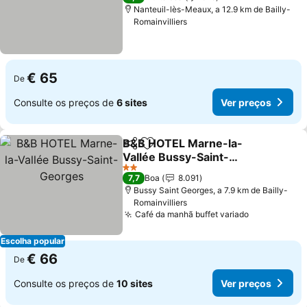
Nanteuil-lès-Meaux, a 12.9 km de Bailly-
Romainvilliers
€ 65
De
Consulte os preços de
6 sites
Ver preços
B&B HOTEL Marne-la-
Partilhar
Adicionar aos favoritos
Vallée Bussy-Saint-
Georges
2 Estrelas
7,7
Boa
8.091
Bussy Saint Georges, a 7.9 km de Bailly-
Romainvilliers
Café da manhã buffet variado
Escolha popular
€ 66
De
Consulte os preços de
10 sites
Ver preços