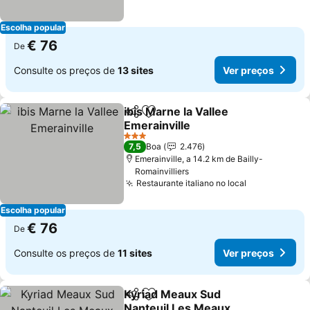
Escolha popular
€ 76
De
Consulte os preços de
13 sites
Ver preços
ibis Marne la Vallee
Partilhar
Adicionar aos favoritos
Emerainville
3 Estrelas
7,5
Boa
2.476
Emerainville, a 14.2 km de Bailly-
Romainvilliers
Restaurante italiano no local
Escolha popular
€ 76
De
Consulte os preços de
11 sites
Ver preços
Kyriad Meaux Sud
Partilhar
Adicionar aos favoritos
Nanteuil Les Meaux