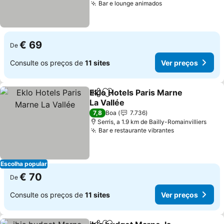
Bar e lounge animados
€ 69
De
Consulte os preços de
11 sites
Ver preços
Eklo Hotels Paris Marne
Partilhar
Adicionar aos favoritos
La Vallée
7,8
Boa
7.736
Serris, a 1.9 km de Bailly-Romainvilliers
Bar e restaurante vibrantes
Escolha popular
€ 70
De
Consulte os preços de
11 sites
Ver preços