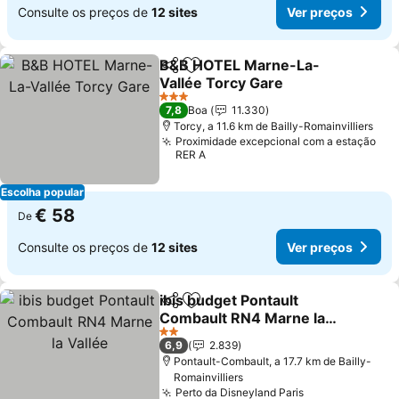
Consulte os preços de
12 sites
Ver preços
B&B HOTEL Marne-La-
Partilhar
Adicionar aos favoritos
Vallée Torcy Gare
3 Estrelas
7,8
Boa
11.330
Torcy, a 11.6 km de Bailly-Romainvilliers
Proximidade excepcional com a estação
RER A
Escolha popular
€ 58
De
Consulte os preços de
12 sites
Ver preços
ibis budget Pontault
Partilhar
Adicionar aos favoritos
Combault RN4 Marne la
Vallée
2 Estrelas
6,9
2.839
Pontault-Combault, a 17.7 km de Bailly-
Romainvilliers
Perto da Disneyland Paris