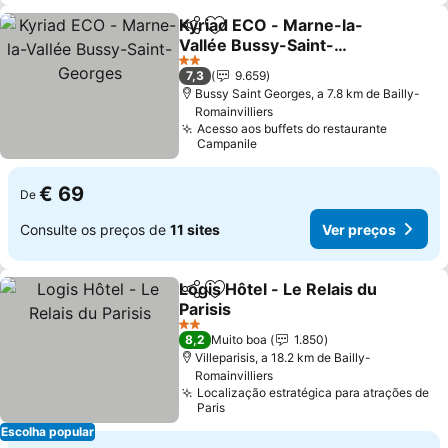
Kyriad ECO - Marne-la-
Partilhar
Adicionar aos favoritos
Vallée Bussy-Saint-
Georges
2 Estrelas
7,3
9.659
Bussy Saint Georges, a 7.8 km de Bailly-
Romainvilliers
Acesso aos buffets do restaurante
Campanile
€ 69
De
Consulte os preços de
11 sites
Ver preços
Logis Hôtel - Le Relais du
Partilhar
Adicionar aos favoritos
Parisis
2 Estrelas
8,2
Muito boa
1.850
Villeparisis, a 18.2 km de Bailly-
Romainvilliers
Localização estratégica para atrações de
Paris
Escolha popular