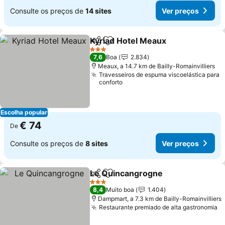
Consulte os preços de
14 sites
Ver preços
Kyriad Hotel Meaux
Partilhar
Adicionar aos favoritos
3 Estrelas
7,6
Boa
2.834
Meaux, a 14.7 km de Bailly-Romainvilliers
Travesseiros de espuma viscoelástica para
conforto
Escolha popular
€ 74
De
Consulte os preços de
8 sites
Ver preços
Le Quincangrogne
Partilhar
Adicionar aos favoritos
3 Estrelas
8,4
Muito boa
1.404
Dampmart, a 7.3 km de Bailly-Romainvilliers
Restaurante premiado de alta gastronomia