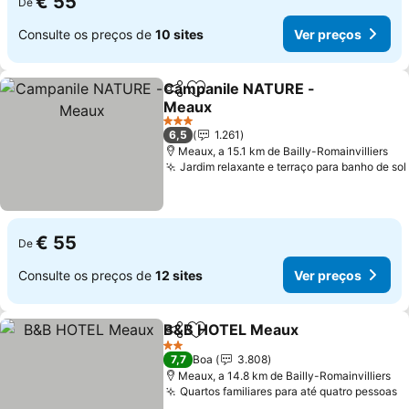
€ 55
De
Consulte os preços de
10 sites
Ver preços
Campanile NATURE -
Partilhar
Adicionar aos favoritos
Meaux
3 Estrelas
6,5
1.261
Meaux, a 15.1 km de Bailly-Romainvilliers
Jardim relaxante e terraço para banho de sol
€ 55
De
Consulte os preços de
12 sites
Ver preços
B&B HOTEL Meaux
Partilhar
Adicionar aos favoritos
2 Estrelas
7,7
Boa
3.808
Meaux, a 14.8 km de Bailly-Romainvilliers
Quartos familiares para até quatro pessoas