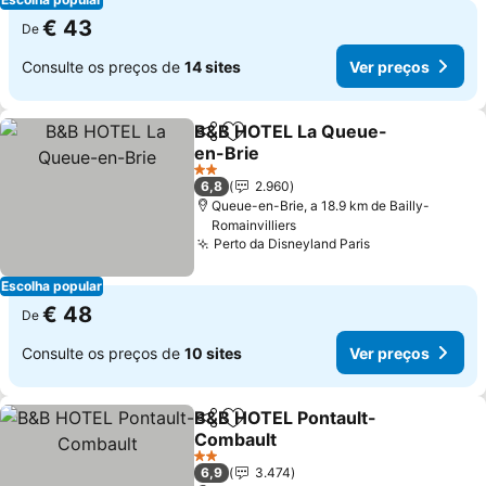
€ 43
De
Consulte os preços de
14 sites
Ver preços
B&B HOTEL La Queue-
Partilhar
Adicionar aos favoritos
en-Brie
2 Estrelas
6,8
2.960
Queue-en-Brie, a 18.9 km de Bailly-
Romainvilliers
Perto da Disneyland Paris
Escolha popular
€ 48
De
Consulte os preços de
10 sites
Ver preços
B&B HOTEL Pontault-
Partilhar
Adicionar aos favoritos
Combault
2 Estrelas
6,9
3.474