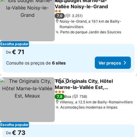
ibis budget Marne-la-
Partilhar
Adicionar aos favoritos
Vallée Noisy-le-Grand
2 Estrelas
7,0
3.251
Noisy-le-Grand, a 19.1 km de Bailly-
Romainvilliers
Perto do parque Jardin des Sources
Escolha popular
€ 71
De
Consulte os preços de
6 sites
Ver preços
The Originals City, Hôtel
Partilhar
Adicionar aos favoritos
Marne-la-Vallée Est,
Meaux
3 Estrelas
7,8
Boa
758
Villenoy, a 12.5 km de Bailly-Romainvilliers
Acomodações modernas e limpas
Escolha popular
€ 73
De