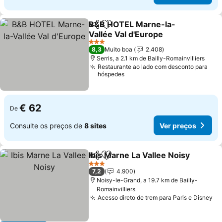
B&B HOTEL Marne-la-
Partilhar
Adicionar aos favoritos
Vallée Val d'Europe
3 Estrelas
8,3
Muito boa
2.408
Serris, a 2.1 km de Bailly-Romainvilliers
Restaurante ao lado com desconto para
hóspedes
€ 62
De
Consulte os preços de
8 sites
Ver preços
Ibis Marne La Vallee Noisy
Partilhar
Adicionar aos favoritos
3 Estrelas
7,2
4.900
Noisy-le-Grand, a 19.7 km de Bailly-
Romainvilliers
Acesso direto de trem para Paris e Disney