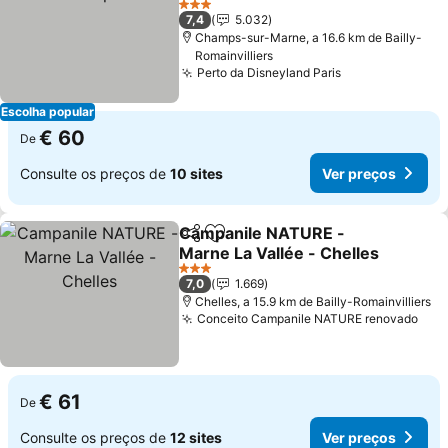
3 Estrelas
7,4
5.032
Champs-sur-Marne, a 16.6 km de Bailly-
Romainvilliers
Perto da Disneyland Paris
Escolha popular
€ 60
De
Consulte os preços de
10 sites
Ver preços
Campanile NATURE -
Partilhar
Adicionar aos favoritos
Marne La Vallée - Chelles
3 Estrelas
7,0
1.669
Chelles, a 15.9 km de Bailly-Romainvilliers
Conceito Campanile NATURE renovado
€ 61
De
Consulte os preços de
12 sites
Ver preços