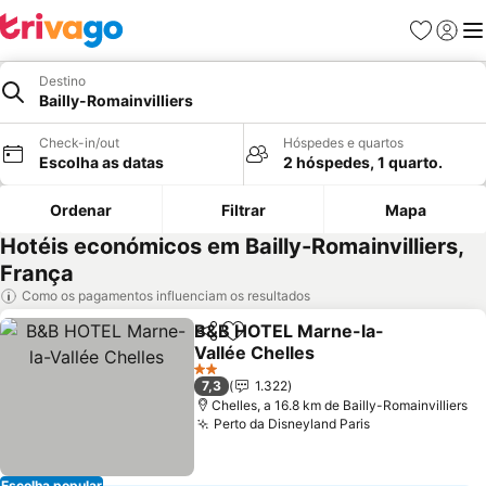
Favoritos
Iniciar
Me
Destino
Bailly-Romainvilliers
Check-in/out
Hóspedes e quartos
Escolha as datas
2 hóspedes, 1 quarto.
Ordenar
Filtrar
Mapa
Hotéis económicos em Bailly-Romainvilliers,
França
Como os pagamentos influenciam os resultados
B&B HOTEL Marne-la-
Partilhar
Adicionar aos favoritos
Vallée Chelles
2 Estrelas
7,3
1.322
Chelles, a 16.8 km de Bailly-Romainvilliers
Perto da Disneyland Paris
Escolha popular