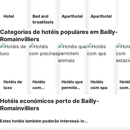
Hotel
Bed and
Aparthotel
Aparthotel
breakfasts
Categorias de hotéis populares em Bailly-
Romainvilliers
Hotéis de
Hotéis
Hotéis que
Hotéis
Hoté
luxo
com
permitem
com spa
com
piscinas
animais
esta
ment
Hotéis económicos perto de Bailly-
Romainvilliers
Estes hotéis também poderão interessá-lo...