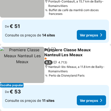
Pontault-Combault, a 15.7 km de Bailly-
Romainvilliers
Buffet de café da manhã com doces
franceses
€ 51
De
Consulte os preços de
14 sites
Ver preços
Premiere Classe Meaux
Partilhar
Adicionar aos favoritos
Nanteuil Les Meaux
1 Estrelas
6,5
4.713
Nanteuil-lès-Meaux, a 11.8 km de Bailly-
Romainvilliers
Perto da Disneyland Paris
Escolha popular
€ 53
De
Consulte os preços de
11 sites
Ver preços