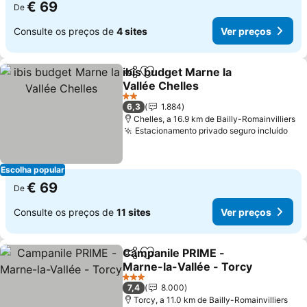
€ 69
De
Consulte os preços de
4 sites
Ver preços
ibis budget Marne la
Partilhar
Adicionar aos favoritos
Vallée Chelles
2 Estrelas
6,3
1.884
Chelles, a 16.9 km de Bailly-Romainvilliers
Estacionamento privado seguro incluído
Escolha popular
€ 69
De
Consulte os preços de
11 sites
Ver preços
Campanile PRIME -
Partilhar
Adicionar aos favoritos
Marne-la-Vallée - Torcy
3 Estrelas
7,4
8.000
Torcy, a 11.0 km de Bailly-Romainvilliers