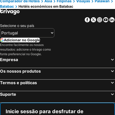
Comparador de Hotéis
Ásia
Filipinas
Visayas
Palawan
Balabac
Hotéis económicos em Balabac
Facebook
Twitter
Insta
Yo
Selecione o seu país
Adicionar no Google
Encontre facilmente os nossos
resultados: adicione o trivago como
fonte preferencial no Google.
Empresa
Os nossos produtos
Termos e políticas
Suporte
Inicie sessão para desfrutar de