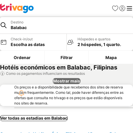
Favoritos
Iniciar
Me
Destino
Balabac
Check-in/out
Hóspedes e quartos
Escolha as datas
2 hóspedes, 1 quarto.
Ordenar
Filtrar
Mapa
Hotéis económicos em Balabac, Filipinas
Como os pagamentos influenciam os resultados
Mostrar mais
Os preços e a disponibilidade que recebemos dos sites de reserva
mudam frequentemente. Como tal, pode haver diferenças entre as
ofertas que consulta no trivago e os preços que estão disponíveis
nos sites de reserva.
Ver todas as estadias em Balabac