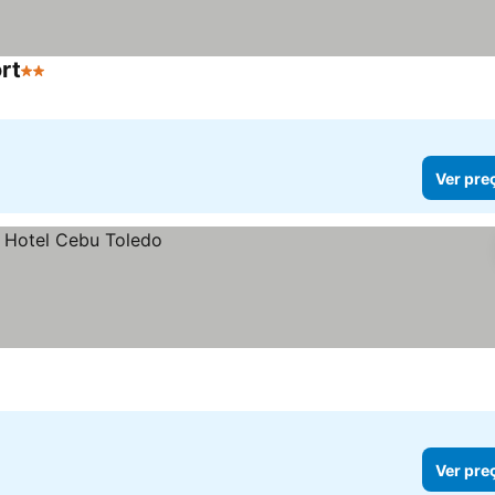
rt
2 Estrelas
Ver preços
Ver pre
Ver pre