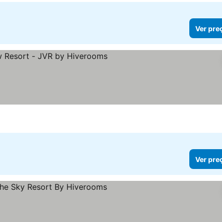
Ver pre
strelas
Ver preços
Ver pre