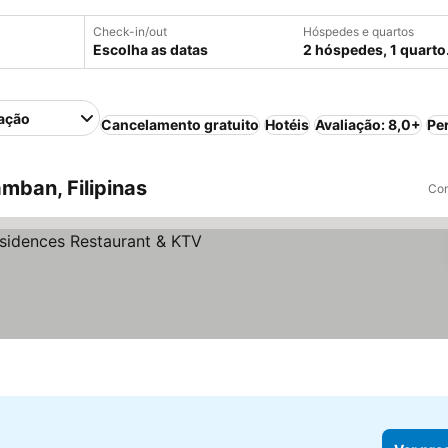
Check-in/out
Hóspedes e quartos
Escolha as datas
2 hóspedes, 1 quarto
ação
Cancelamento gratuito
Hotéis
Avaliação: 8,0+
Pe
mban, Filipinas
Com
las
r preços