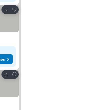
Adicionar aos favoritos
Partilhar
ços
Adicionar aos favoritos
Partilhar