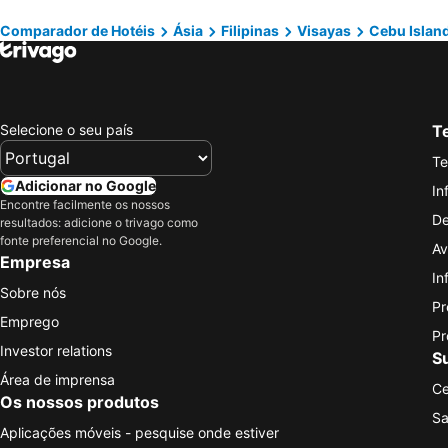
Comparador de Hotéis
Ásia
Filipinas
Visayas
Cebu Islan
Selecione o seu país
Te
Te
Adicionar no Google
In
Encontre facilmente os nossos
De
resultados: adicione o trivago como
fonte preferencial no Google.
Av
Empresa
In
Sobre nós
Pr
Emprego
Pr
Investor relations
S
Área de imprensa
Ce
Os nossos produtos
Sa
Aplicações móveis - pesquise onde estiver