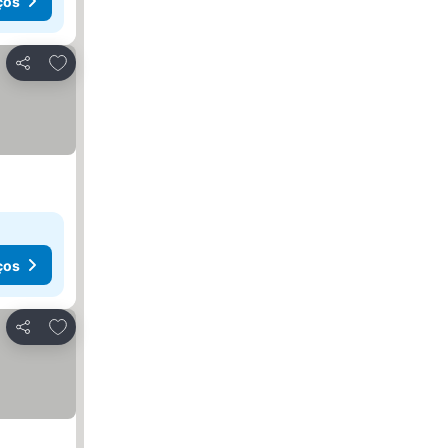
ços
Adicionar aos favoritos
Partilhar
ços
Adicionar aos favoritos
Partilhar