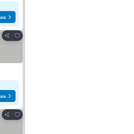
ços
Adicionar aos favoritos
Partilhar
ços
Adicionar aos favoritos
Partilhar