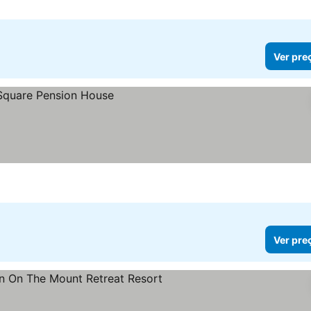
Ver pre
Ver pre