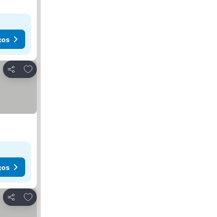
ços
Adicionar aos favoritos
Partilhar
ços
Adicionar aos favoritos
Partilhar