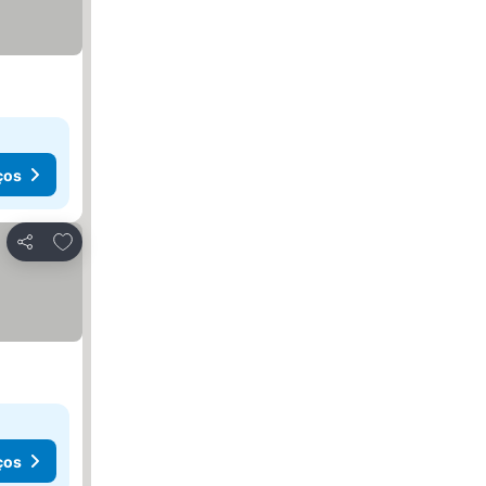
ços
Adicionar aos favoritos
Partilhar
ços