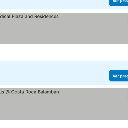
Ver pre
las
Ver preços
Ver pre
las
r preços