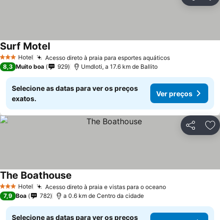
Partilhar
Ad
Surf Motel
Hotel
Acesso direto à praia para esportes aquáticos
3 Estrelas
8,3
Muito boa
929
Umdloti, a 17.6 km de Ballito
Selecione as datas para ver os preços
Ver preços
exatos.
Partilhar
Ad
The Boathouse
Hotel
Acesso direto à praia e vistas para o oceano
3 Estrelas
7,9
Boa
782
a 0.6 km de Centro da cidade
Selecione as datas para ver os preços