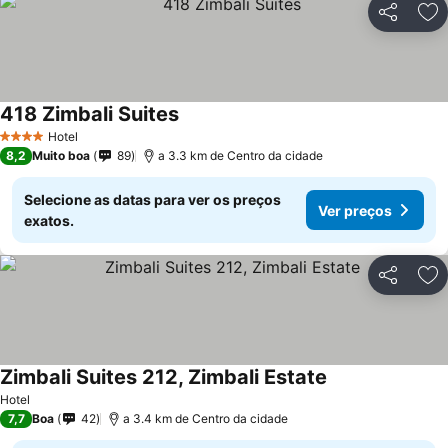
Partilhar
Ad
418 Zimbali Suites
Hotel
4 Estrelas
8,2
Muito boa
89
a 3.3 km de Centro da cidade
Selecione as datas para ver os preços
Ver preços
exatos.
Partilhar
Ad
Zimbali Suites 212, Zimbali Estate
Hotel
7,7
Boa
42
a 3.4 km de Centro da cidade