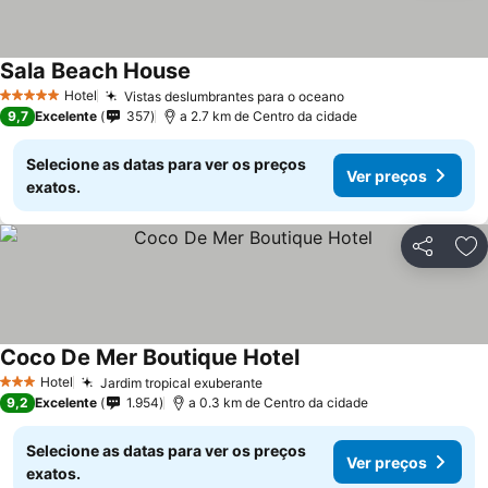
Sala Beach House
Hotel
Vistas deslumbrantes para o oceano
5 Estrelas
9,7
Excelente
357
a 2.7 km de Centro da cidade
Selecione as datas para ver os preços
Ver preços
exatos.
Partilhar
Ad
Coco De Mer Boutique Hotel
Hotel
Jardim tropical exuberante
3 Estrelas
9,2
Excelente
1.954
a 0.3 km de Centro da cidade
Selecione as datas para ver os preços
Ver preços
exatos.