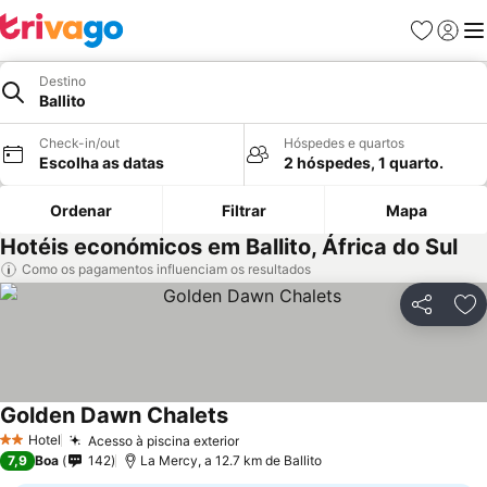
Favoritos
Iniciar
Me
Destino
Ballito
Check-in/out
Hóspedes e quartos
Escolha as datas
2 hóspedes, 1 quarto.
Ordenar
Filtrar
Mapa
Hotéis económicos em Ballito, África do Sul
Como os pagamentos influenciam os resultados
Partilhar
Ad
Golden Dawn Chalets
Hotel
Acesso à piscina exterior
2 Estrelas
7,9
Boa
142
La Mercy, a 12.7 km de Ballito