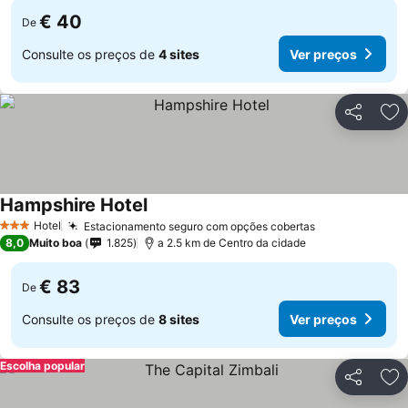
€ 40
De
Consulte os preços de
4 sites
Ver preços
Partilhar
Ad
Hampshire Hotel
Hotel
Estacionamento seguro com opções cobertas
3 Estrelas
8,0
Muito boa
1.825
a 2.5 km de Centro da cidade
€ 83
De
Consulte os preços de
8 sites
Ver preços
Escolha popular
Partilhar
Ad