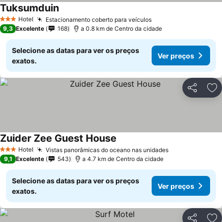
Tuksumduin
Hotel
Estacionamento coberto para veículos
3 Estrelas
9,3
Excelente
168
a 0.8 km de Centro da cidade
Selecione as datas para ver os preços
Ver preços
exatos.
Partilhar
Ad
Zuider Zee Guest House
Hotel
Vistas panorâmicas do oceano nas unidades
3 Estrelas
9,1
Excelente
543
a 4.7 km de Centro da cidade
Selecione as datas para ver os preços
Ver preços
exatos.