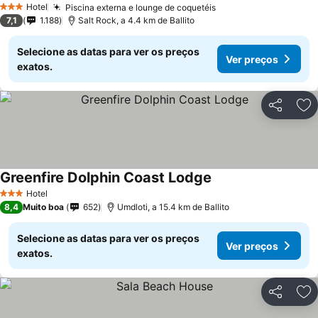
Hotel
Piscina externa e lounge de coquetéis
3 Estrelas
7,1
1.188
Salt Rock, a 4.4 km de Ballito
Selecione as datas para ver os preços
Ver preços
exatos.
Partilhar
Ad
Greenfire Dolphin Coast Lodge
Hotel
3 Estrelas
8,4
Muito boa
652
Umdloti, a 15.4 km de Ballito
Selecione as datas para ver os preços
Ver preços
exatos.
Partilhar
Ad