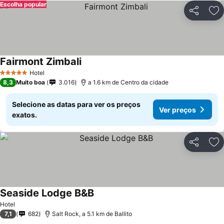
Escolha popular
Partilhar
Ad
Fairmont Zimbali
Hotel
5 Estrelas
8,3
Muito boa
3.016
a 1.6 km de Centro da cidade
Selecione as datas para ver os preços
Ver preços
exatos.
Partilhar
Ad
Seaside Lodge B&B
Hotel
7,1
682
Salt Rock, a 5.1 km de Ballito