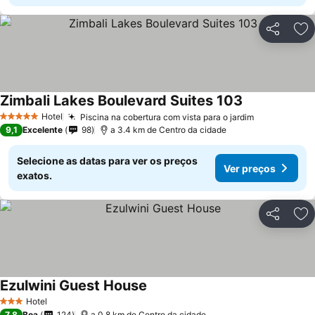
Partilhar
Ad
Zimbali Lakes Boulevard Suites 103
Hotel
Piscina na cobertura com vista para o jardim
5 Estrelas
9,1
Excelente
98
a 3.4 km de Centro da cidade
Selecione as datas para ver os preços
Ver preços
exatos.
Partilhar
Ad
Ezulwini Guest House
Hotel
3 Estrelas
7,8
Boa
124
a 0.8 km de Centro da cidade