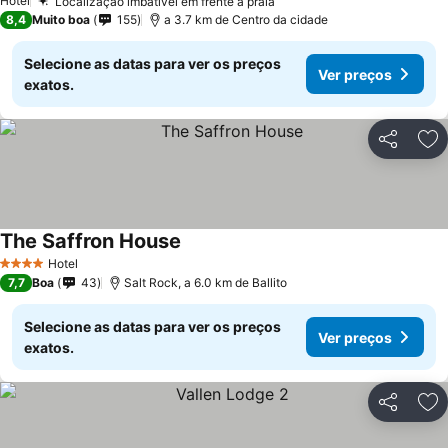
Hotel
Localização imbatível em frente à praia
8,4
Muito boa
155
a 3.7 km de Centro da cidade
Selecione as datas para ver os preços
Ver preços
exatos.
Partilhar
Ad
The Saffron House
Hotel
4 Estrelas
7,7
Boa
43
Salt Rock, a 6.0 km de Ballito
Selecione as datas para ver os preços
Ver preços
exatos.
Partilhar
Ad