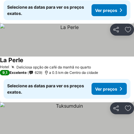
Selecione as datas para ver os preços
Ver preços
exatos.
Partilhar
Ad
La Perle
Hotel
Deliciosa opção de café da manhã no quarto
9,1
Excelente
629
a 0.5 km de Centro da cidade
Selecione as datas para ver os preços
Ver preços
exatos.
Partilhar
Ad