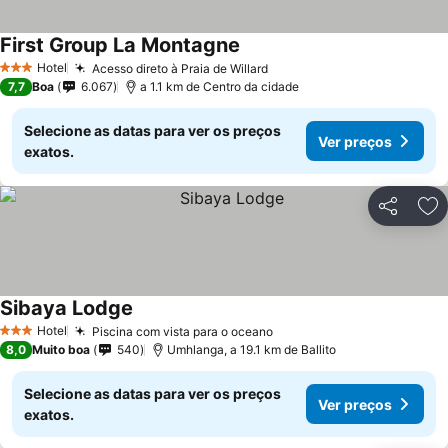
First Group La Montagne
Hotel
Acesso direto à Praia de Willard
3 Estrelas
7,7
Boa
6.067
a 1.1 km de Centro da cidade
Selecione as datas para ver os preços
Ver preços
exatos.
Partilhar
Ad
Sibaya Lodge
Hotel
Piscina com vista para o oceano
3 Estrelas
8,0
Muito boa
540
Umhlanga, a 19.1 km de Ballito
Selecione as datas para ver os preços
Ver preços
exatos.