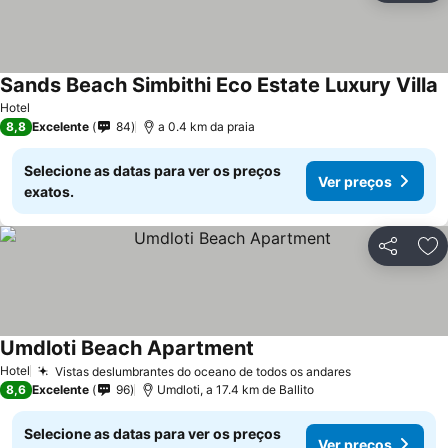
Sands Beach Simbithi Eco Estate Luxury Villa
Hotel
8,8
Excelente
84
a 0.4 km da praia
Selecione as datas para ver os preços
Ver preços
exatos.
Partilhar
Ad
Umdloti Beach Apartment
Hotel
Vistas deslumbrantes do oceano de todos os andares
8,6
Excelente
96
Umdloti, a 17.4 km de Ballito
Selecione as datas para ver os preços
Ver preços