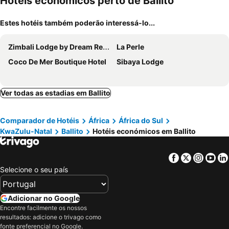
Hotéis económicos perto de Ballito
Estes hotéis também poderão interessá-lo...
Zimbali Lodge by Dream Resorts
La Perle
Coco De Mer Boutique Hotel
Sibaya Lodge
Ver todas as estadias em Ballito
Comparador de Hotéis
África
África do Sul
KwaZulu-Natal
Ballito
Hotéis económicos em Ballito
Facebook
Twitter
Insta
Yo
Selecione o seu país
Adicionar no Google
Encontre facilmente os nossos
resultados: adicione o trivago como
fonte preferencial no Google.