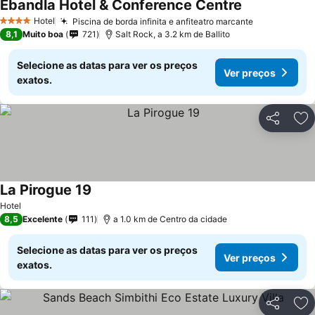
Ebandla Hotel & Conference Centre
Hotel
Piscina de borda infinita e anfiteatro marcante
4 Estrelas
8,1
Muito boa
721
Salt Rock, a 3.2 km de Ballito
Selecione as datas para ver os preços
Ver preços
exatos.
Partilhar
Ad
La Pirogue 19
Hotel
8,5
Excelente
111
a 1.0 km de Centro da cidade
Selecione as datas para ver os preços
Ver preços
exatos.
Partilhar
Ad