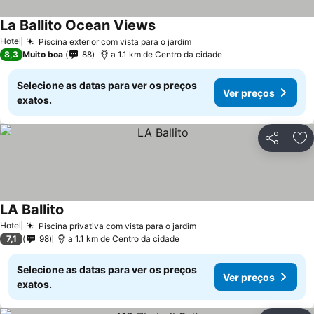
La Ballito Ocean Views
Hotel
Piscina exterior com vista para o jardim
8,3
Muito boa
88
a 1.1 km de Centro da cidade
Selecione as datas para ver os preços
Ver preços
exatos.
Partilhar
Ad
LA Ballito
Hotel
Piscina privativa com vista para o jardim
7,1
98
a 1.1 km de Centro da cidade
Selecione as datas para ver os preços
Ver preços
exatos.