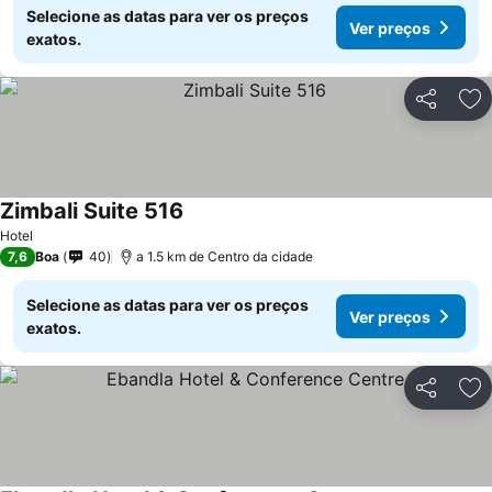
Selecione as datas para ver os preços
Ver preços
exatos.
Partilhar
Ad
Zimbali Suite 516
Hotel
7,6
Boa
40
a 1.5 km de Centro da cidade
Selecione as datas para ver os preços
Ver preços
exatos.
Partilhar
Ad