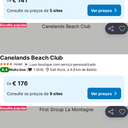
€ 141
De
Consulte os preços de
5 sites
Ver preços
Escolha popular
Partilhar
Ad
Canelands Beach Club
Hotel
Luxo boutique com serviço personalizado
4 Estrelas
8,4
Muito boa
1.306
Salt Rock, a 4.8 km de Ballito
€ 176
De
Consulte os preços de
8 sites
Ver preços
Escolha popular
Partilhar
Ad