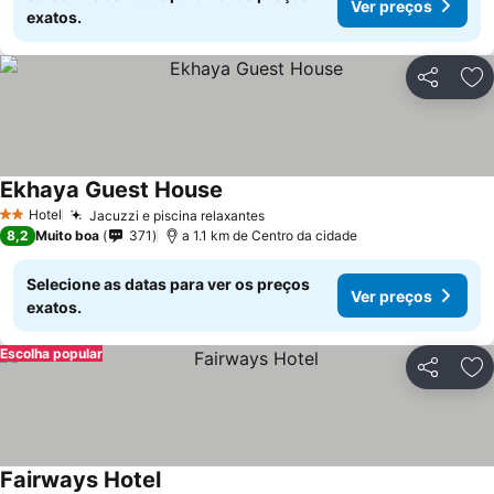
Ver preços
exatos.
Partilhar
Ad
Ekhaya Guest House
Hotel
Jacuzzi e piscina relaxantes
2 Estrelas
8,2
Muito boa
371
a 1.1 km de Centro da cidade
Selecione as datas para ver os preços
Ver preços
exatos.
Escolha popular
Partilhar
Ad
Fairways Hotel