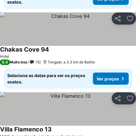
exatos.
Partilhar
Ad
Chakas Cove 94
Hotel
8,0
Muito boa
15
Tongaat, a 3.3 km de Ballito
Selecione as datas para ver os preços
Ver preços
exatos.
Partilhar
Ad
Villa Flamenco 13