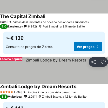
The Capital Zimbali
Hotel
Vistas deslumbrantes do oceano nos andares superiores
9,0
Excelente
6.342
Port Zimbali, a 3.5 km de Ballito
€ 139
De
Consulte os preços de
7 sites
Ver preços
Escolha popular
Partilhar
Ad
Zimbali Lodge by Dream Resorts
Hotel
Piscina infinita com vista para o mar
5 Estrelas
8,3
Muito boa
2.991
Zimbali Estate, a 1.5 km de Ballito