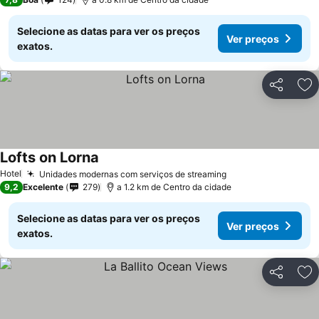
Selecione as datas para ver os preços
Ver preços
exatos.
Partilhar
Ad
Lofts on Lorna
Hotel
Unidades modernas com serviços de streaming
9,2
Excelente
279
a 1.2 km de Centro da cidade
Selecione as datas para ver os preços
Ver preços
exatos.
Partilhar
Ad