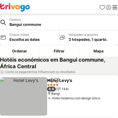
Favoritos
Iniciar
Me
Destino
Bangui commune
Check-in/out
Hóspedes e quartos
Escolha as datas
2 hóspedes, 1 quarto.
Ordenar
Filtrar
Mapa
Hotéis económicos em Bangui commune,
África Central
Como os pagamentos influenciam os resultados
Hotel Levy's
Partilhar
Adicionar aos favoritos
4 Estrelas
6,9
144
Bangi
Hotel moderno com design único