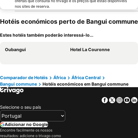
ofertas que consulta no trivago e os preços que estão disponíveis
nos sites de reserva.
Hotéis económicos perto de Bangui commune
Estes hotéis também poderão interessá-lo...
Oubangui
Hotel La Couronne
Comparador de Hotéis
África
África Central
Bangui commune
Hotéis económicos em Bangui commune
Facebook
Twitter
Insta
Yo
Selecione o seu país
Adicionar no Google
Encontre facilmente os nossos
resultados: adicione o trivago como