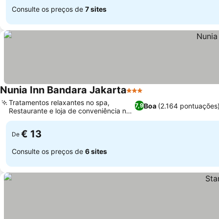
Consulte os preços de
7 sites
Nunia Inn Bandara Jakarta
3 Estrelas
Tratamentos relaxantes no spa,
Boa
(2.164 pontuações
7,9
Restaurante e loja de conveniência no
local
€ 13
De
Consulte os preços de
6 sites