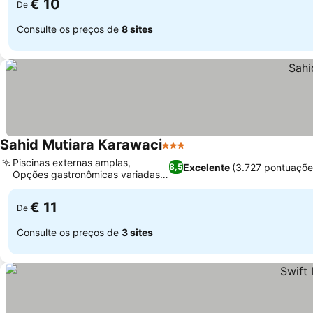
€ 10
De
Consulte os preços de
8 sites
Sahid Mutiara Karawaci
3 Estrelas
Piscinas externas amplas,
Excelente
(3.727 pontuaçõe
8,5
Opções gastronômicas variadas
no local
€ 11
De
Consulte os preços de
3 sites