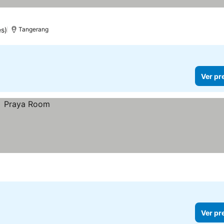
s)
Tangerang
Ver pr
Ver pr