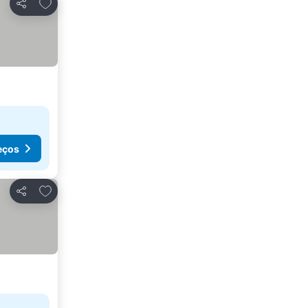
Adicionar aos favoritos
Partilhar
eços
Adicionar aos favoritos
Partilhar