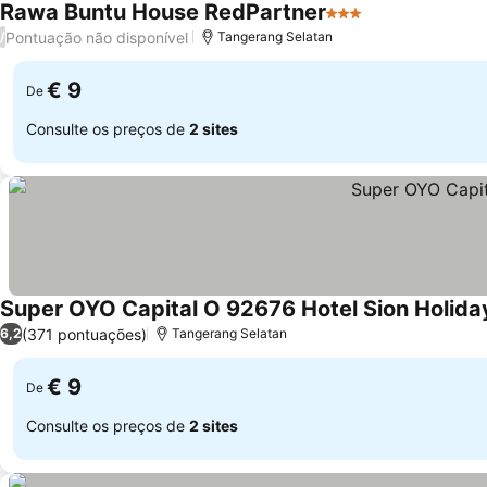
Rawa Buntu House RedPartner
3 Estrelas
Pontuação não disponível
/
Tangerang Selatan
€ 9
De
Consulte os preços de
2 sites
Super OYO Capital O 92676 Hotel Sion Holida
(371 pontuações)
6,2
Tangerang Selatan
€ 9
De
Consulte os preços de
2 sites