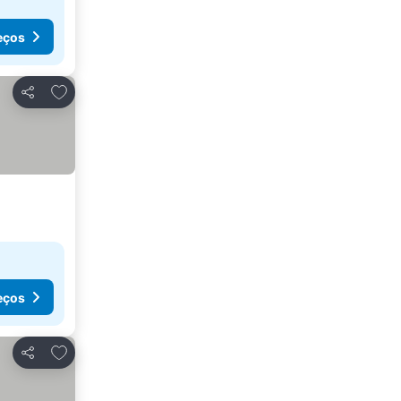
eços
Adicionar aos favoritos
Partilhar
eços
Adicionar aos favoritos
Partilhar