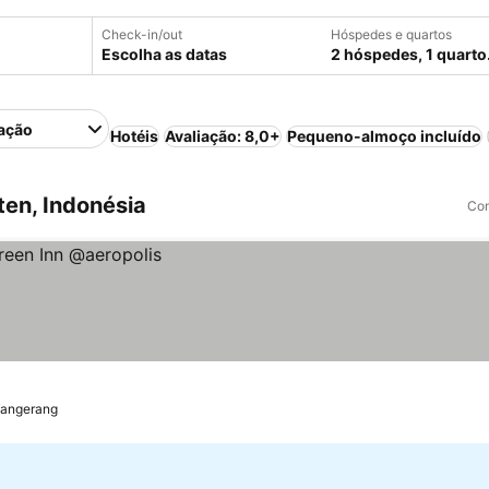
Check-in/out
Hóspedes e quartos
Escolha as datas
2 hóspedes, 1 quarto
ação
Hotéis
Avaliação: 8,0+
Pequeno-almoço incluído
en, Indonésia
Com
angerang