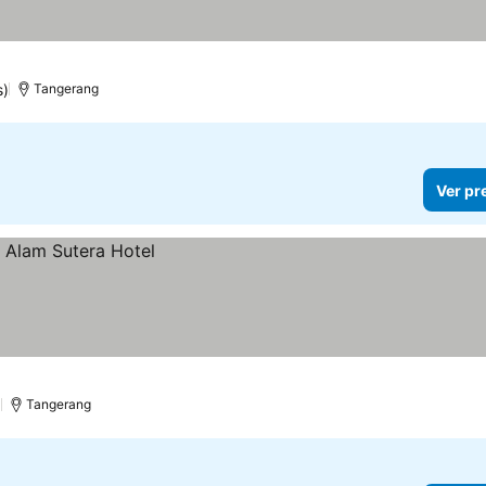
s)
Tangerang
Ver pr
)
Tangerang