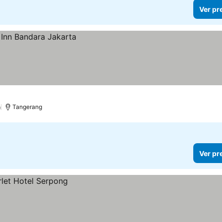
Ver pr
)
Tangerang
Ver pr