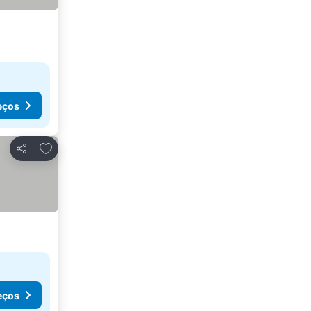
eços
Adicionar aos favoritos
Partilhar
eços