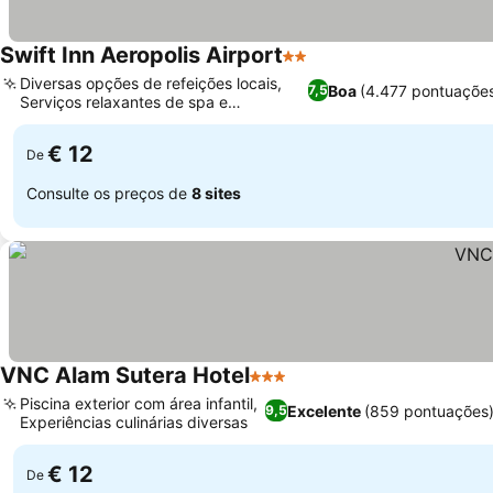
Swift Inn Aeropolis Airport
2 Estrelas
Diversas opções de refeições locais,
Boa
(4.477 pontuaçõe
7,5
Serviços relaxantes de spa e
massagem
€ 12
De
Consulte os preços de
8 sites
VNC Alam Sutera Hotel
3 Estrelas
Piscina exterior com área infantil,
Excelente
(859 pontuações
9,5
Experiências culinárias diversas
€ 12
De