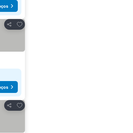
eços
Adicionar aos favoritos
Partilhar
eços
Adicionar aos favoritos
Partilhar