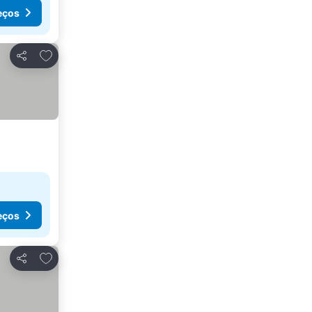
eços
Adicionar aos favoritos
Partilhar
eços
Adicionar aos favoritos
Partilhar