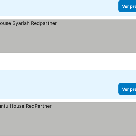
Ver pr
Ver pr