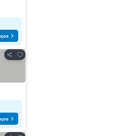
eços
Adicionar aos favoritos
Partilhar
eços