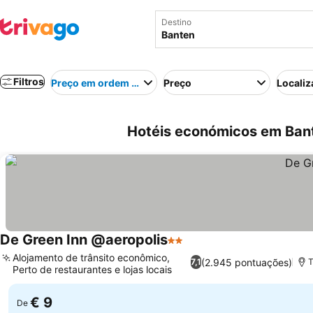
Destino
Filtros
Preço em ordem crescente
Preço
Localiz
Hotéis económicos em Bant
De Green Inn @aeropolis
2 Estrelas
Alojamento de trânsito econômico,
(2.945 pontuações)
7,1
T
Perto de restaurantes e lojas locais
€ 9
De