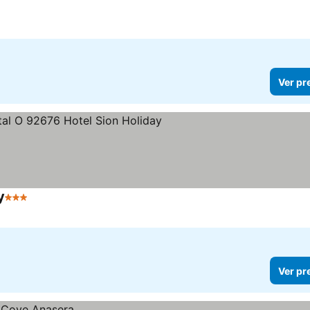
Ver pr
y
3 Estrelas
Ver pr