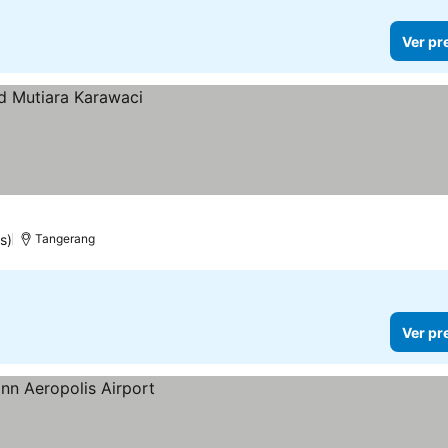
Ver pr
s)
Tangerang
Ver pr