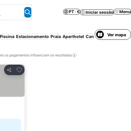
PT · €
Menu
Iniciar sessão
.
Ver mapa
Piscina
Estacionamento
Praia
Aparthotel
Cancelamento gratuit
o os pagamentos influenciam os resultados
Adicionar aos favoritos
Partilhar