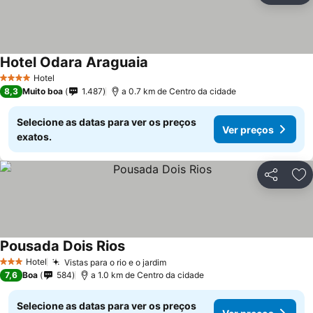
Hotel Odara Araguaia
Hotel
4 Estrelas
8,3
Muito boa
1.487
a 0.7 km de Centro da cidade
Selecione as datas para ver os preços
Ver preços
exatos.
Partilhar
Ad
Pousada Dois Rios
Hotel
Vistas para o rio e o jardim
3 Estrelas
7,6
Boa
584
a 1.0 km de Centro da cidade
Selecione as datas para ver os preços