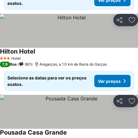
Ver preços
exatos.
Partilhar
Ad
Hilton Hotel
Hotel
3 Estrelas
7,9
Boa
861
Aragarças, a 1.0 km de Barra do Garças
Selecione as datas para ver os preços
Ver preços
exatos.
Partilhar
Ad
Pousada Casa Grande