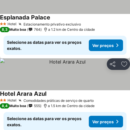
Esplanada Palace
Hotel
Estacionamento privativo exclusivo
2 Estrelas
8,3
Muito boa
764
a 1.2 km de Centro da cidade
Selecione as datas para ver os preços
Ver preços
exatos.
Partilhar
Ad
Hotel Arara Azul
Hotel
Comodidades práticas de serviço de quarto
2 Estrelas
8,4
Muito boa
555
a 1.5 km de Centro da cidade
Selecione as datas para ver os preços
Ver preços
exatos.