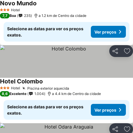
Novo Mundo
Hotel
3 Estrelas
7,7
Boa
235
a 1.2 km de Centro da cidade
Selecione as datas para ver os preços
Ver preços
exatos.
Partilhar
Ad
Hotel Colombo
Hotel
Piscina exterior aquecida
3 Estrelas
8,6
Excelente
1.004
a 4.4 km de Centro da cidade
Selecione as datas para ver os preços
Ver preços
exatos.
Partilhar
Ad