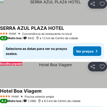
Partilhar
Ad
SERRA AZUL PLAZA HOTEL
Hotel
Conveniência do restaurante no local
3 Estrelas
8,2
Muito boa
842
a 1.2 km de Centro da cidade
Selecione as datas para ver os preços
Ver preços
exatos.
Escolha popular
Partilhar
Ad
Hotel Boa Viagem
Hotel
Piscina exterior ampla
4 Estrelas
8,2
Muito boa
1.386
a 6.2 km de Centro da cidade