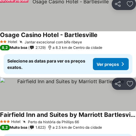
Escolha popular
Partilhar
Ad
Osage Casino Hotel - Bartlesville
Ver preços
Hotel
Jantar excecional com bife ribeye
Ver preços
2 Estrelas
8,2
Muito boa
2.129
a 8.3 km de Centro da cidade
Selecione as datas para ver os preços
Ver preços
exatos.
Partilhar
Ad
Fairfield Inn and Suites by Marriott Bartlesville
Ver preços
Hotel
Perto da história da Phillips 66
Ver preços
3 Estrelas
8,2
Muito boa
1.622
a 2.5 km de Centro da cidade