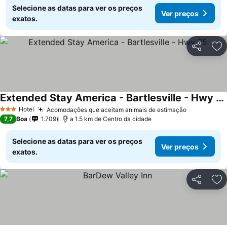
Selecione as datas para ver os preços
Ver preços
exatos.
Partilhar
Ad
Extended Stay America - Bartlesville - Hwy 75
Ver preços
Hotel
Acomodações que aceitam animais de estimação
Ver preço
3 Estrelas
7,7
Boa
1.709
a 1.5 km de Centro da cidade
Selecione as datas para ver os preços
Ver preços
exatos.
Partilhar
Ad