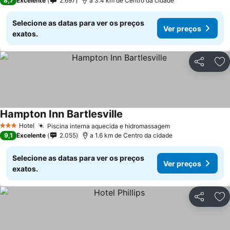
8,7
Excelente
2.697
a 3.4 km de Centro da cidade
Selecione as datas para ver os preços
Ver preços
exatos.
Partilhar
Ad
Hampton Inn Bartlesville
Ver preços
Hotel
Piscina interna aquecida e hidromassagem
Ver preços
3 Estrelas
9,1
Excelente
2.055
a 1.6 km de Centro da cidade
Selecione as datas para ver os preços
Ver preços
exatos.
Partilhar
Ad