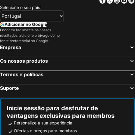
Facebook
Twitter
Insta
Yo
Selecione o seu país
Adicionar no Google
Encontre facilmente os nossos
resultados: adicione o trivago como
fonte preferencial no Google.
Empresa
Os nossos produtos
Termos e políticas
Suporte
Inicie sessão para desfrutar de
vantagens exclusivas para membros
Personalize a sua experiência
Ofertas e preços para membros