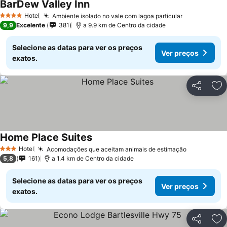
BarDew Valley Inn
Ver preços
Hotel
Ambiente isolado no vale com lagoa particular
Ver preços
4 Estrelas
9,9
Excelente
381
a 9.9 km de Centro da cidade
Selecione as datas para ver os preços
Ver preços
exatos.
Partilhar
Ad
Home Place Suites
Ver preços
Hotel
Acomodações que aceitam animais de estimação
Ver preço
3 Estrelas
5,8
161
a 1.4 km de Centro da cidade
Selecione as datas para ver os preços
Ver preços
exatos.
Partilhar
Ad