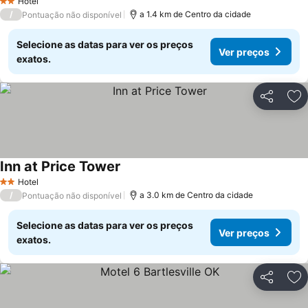
Hotel
2 Estrelas
/
a 1.4 km de Centro da cidade
Pontuação não disponível
Selecione as datas para ver os preços
Ver preços
exatos.
Partilhar
Ad
Inn at Price Tower
Ver preços
Hotel
2 Estrelas
/
a 3.0 km de Centro da cidade
Pontuação não disponível
Selecione as datas para ver os preços
Ver preços
exatos.
Partilhar
Ad