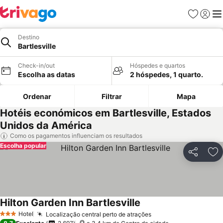
Favoritos
Iniciar
Me
Destino
Bartlesville
Check-in/out
Hóspedes e quartos
Escolha as datas
2 hóspedes, 1 quarto.
Ordenar
Filtrar
Mapa
Hotéis económicos em Bartlesville, Estados
Unidos da América
Como os pagamentos influenciam os resultados
Escolha popular
Partilhar
Ad
Hilton Garden Inn Bartlesville
Ver preços
Hotel
Localização central perto de atrações
Ver preços
3 Estrelas