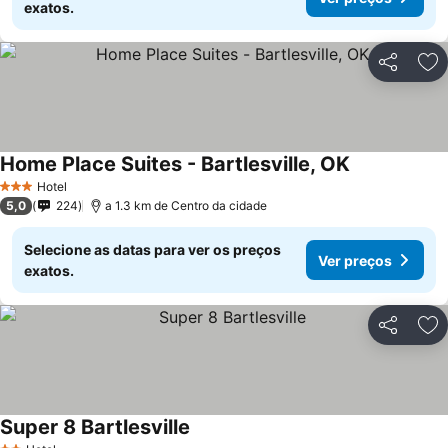
exatos.
Partilhar
Ad
Home Place Suites - Bartlesville, OK
Ver preços
Hotel
3 Estrelas
5,0
224
a 1.3 km de Centro da cidade
Selecione as datas para ver os preços
Ver preços
exatos.
Partilhar
Ad
Super 8 Bartlesville
Ver preços