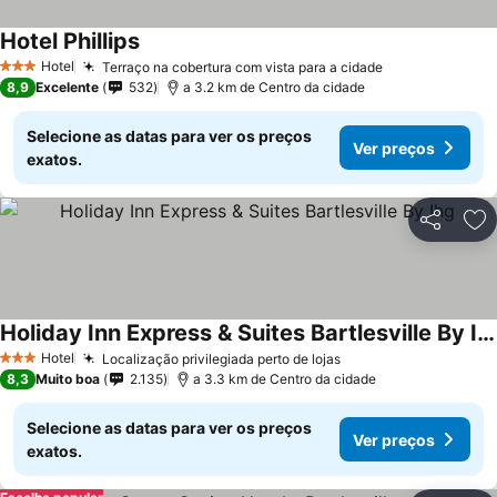
Hotel Phillips
Ver preços
Hotel
Terraço na cobertura com vista para a cidade
Ver preços
3 Estrelas
8,9
Excelente
532
a 3.2 km de Centro da cidade
Selecione as datas para ver os preços
Ver preços
exatos.
Partilhar
Ad
Holiday Inn Express & Suites Bartlesville By Ihg
Ver preços
Hotel
Localização privilegiada perto de lojas
Ver preços
3 Estrelas
8,3
Muito boa
2.135
a 3.3 km de Centro da cidade
Selecione as datas para ver os preços
Ver preços
exatos.