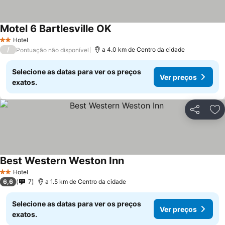
Motel 6 Bartlesville OK
Ver preços
Hotel
2 Estrelas
/
a 4.0 km de Centro da cidade
Pontuação não disponível
Selecione as datas para ver os preços
Ver preços
exatos.
Partilhar
Ad
Best Western Weston Inn
Ver preços
Hotel
2 Estrelas
6,6
7
a 1.5 km de Centro da cidade
Selecione as datas para ver os preços
Ver preços
exatos.