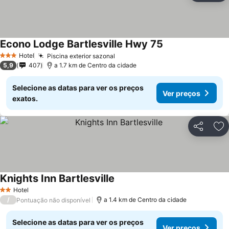
Econo Lodge Bartlesville Hwy 75
Ver preços
Hotel
Piscina exterior sazonal
Ver preços
3 Estrelas
5,9
407
a 1.7 km de Centro da cidade
Selecione as datas para ver os preços
Ver preços
exatos.
Partilhar
Ad
Knights Inn Bartlesville
Ver preços
Hotel
2 Estrelas
/
a 1.4 km de Centro da cidade
Pontuação não disponível
Selecione as datas para ver os preços
Ver preços