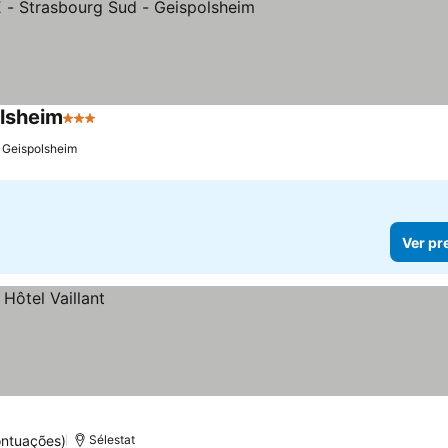
lsheim
3 Estrelas
Geispolsheim
Ver pr
ontuações)
Sélestat