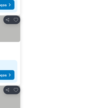
eços
Adicionar aos favoritos
Partilhar
eços
Adicionar aos favoritos
Partilhar