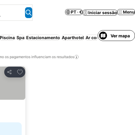
PT · €
Menu
Iniciar sessão
.
Ver mapa
Piscina
Spa
Estacionamento
Aparthotel
Ar condicionado
Meia-
o os pagamentos influenciam os resultados
Adicionar aos favoritos
Partilhar