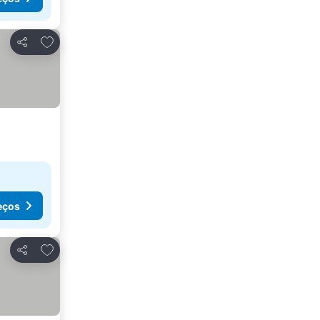
Adicionar aos favoritos
Partilhar
eços
Adicionar aos favoritos
Partilhar