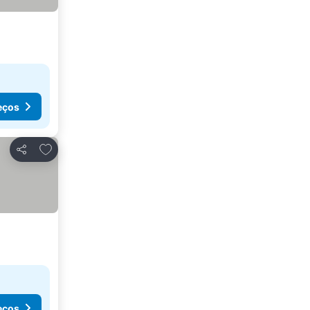
eços
Adicionar aos favoritos
Partilhar
eços