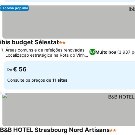
Escolha popular
ibis budget Sélestat
2 Estrelas
Áreas comuns e de refeições renovadas,
Muito boa
(3.987 p
8,0
Localização estratégica na Rota do Vinho
da Alsácia
€ 56
De
Consulte os preços de
11 sites
B&B HOTEL Strasbourg Nord Artisans
2 Estrelas