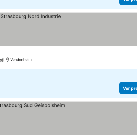
s)
Vendenheim
Ver pr