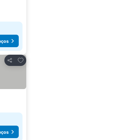
eços
Adicionar aos favoritos
Partilhar
eços