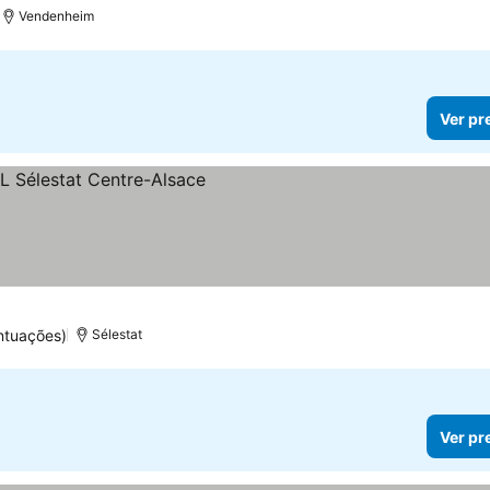
Vendenheim
Ver pr
ntuações)
Sélestat
Ver pr