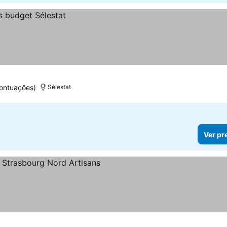
ontuações)
Sélestat
Ver pr