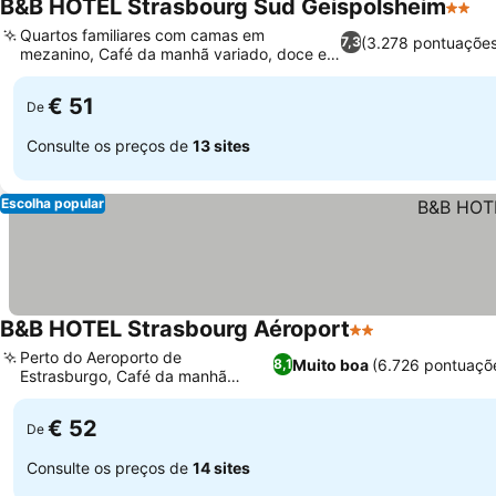
B&B HOTEL Strasbourg Sud Geispolsheim
2 Estr
Quartos familiares com camas em
(3.278 pontuaçõe
7,3
mezanino, Café da manhã variado, doce e
salgado
€ 51
De
Consulte os preços de
13 sites
Escolha popular
B&B HOTEL Strasbourg Aéroport
2 Estrelas
Perto do Aeroporto de
Muito boa
(6.726 pontuaçõ
8,1
Estrasburgo, Café da manhã
buffet à vontade
€ 52
De
Consulte os preços de
14 sites