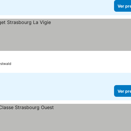
Ver pr
stwald
Ver pr