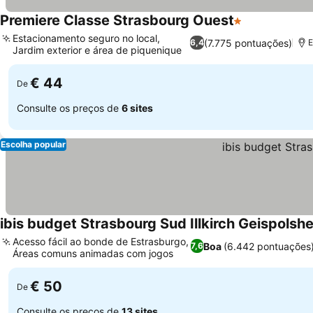
Premiere Classe Strasbourg Ouest
1 Estrelas
Estacionamento seguro no local,
(7.775 pontuações)
6,4
E
Jardim exterior e área de piquenique
€ 44
De
Consulte os preços de
6 sites
Escolha popular
ibis budget Strasbourg Sud Illkirch Geispolsh
Acesso fácil ao bonde de Estrasburgo,
Boa
(6.442 pontuações
7,6
Áreas comuns animadas com jogos
€ 50
De
Consulte os preços de
13 sites