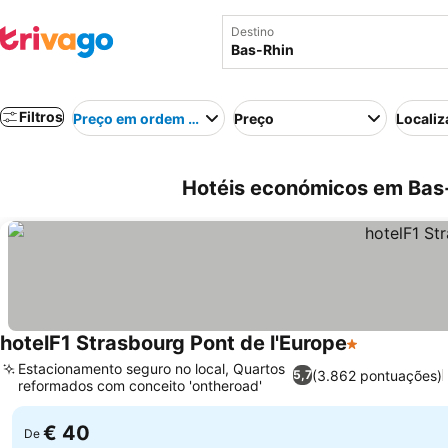
Destino
Filtros
Preço em ordem crescente
Preço
Localiz
Hotéis económicos em Bas-
hotelF1 Strasbourg Pont de l'Europe
1 Estrelas
Estacionamento seguro no local, Quartos
(3.862 pontuações)
5,7
reformados com conceito 'ontheroad'
€ 40
De