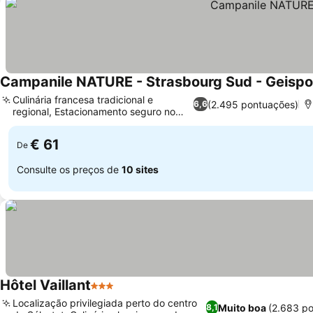
Campanile NATURE - Strasbourg Sud - Geispo
Culinária francesa tradicional e
(2.495 pontuações)
6,6
regional, Estacionamento seguro no
local
€ 61
De
Consulte os preços de
10 sites
Hôtel Vaillant
3 Estrelas
Localização privilegiada perto do centro
Muito boa
(2.683 p
8,1