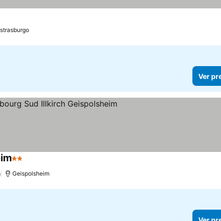
strasburgo
Ver pr
eim
2 Estrelas
)
Geispolsheim
Ver pr