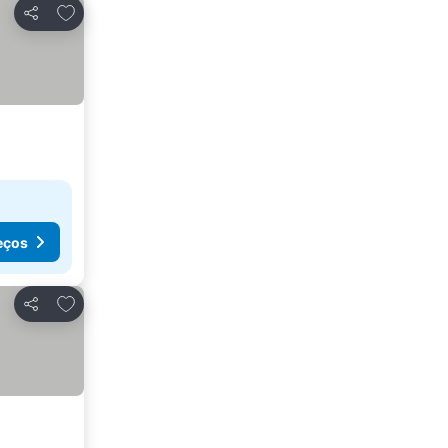
Adicionar aos favoritos
Partilhar
eços
Adicionar aos favoritos
Partilhar