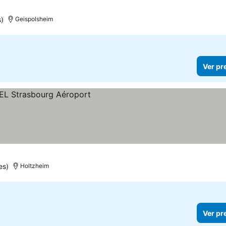
elas
s)
Geispolsheim
Ver pr
es)
Holtzheim
Ver pr