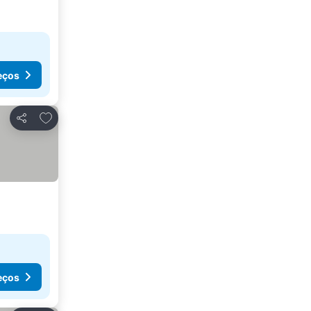
eços
Adicionar aos favoritos
Partilhar
eços