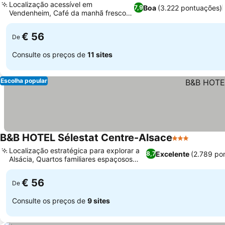
Localização acessível em
Boa
(3.222 pontuações)
7,9
Vendenheim, Café da manhã fresco e
variado
€ 56
De
Consulte os preços de
11 sites
Escolha popular
B&B HOTEL Sélestat Centre-Alsace
3 Estrelas
Localização estratégica para explorar a
Excelente
(2.789 po
8,7
Alsácia, Quartos familiares espaçosos
disponíveis
€ 56
De
Consulte os preços de
9 sites