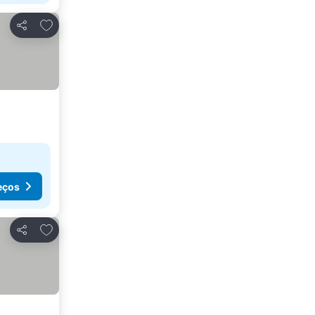
Adicionar aos favoritos
Partilhar
eços
Adicionar aos favoritos
Partilhar