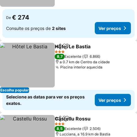
€ 274
De
Consulte os preços de
2 sites
Ver preços
Hôtel Le Bastia
Partilhar
Adicionar aos favoritos
Ver preços
3 Estrelas
8,7
Excelente
6.866
a 0.7 km de Centro da cidade
Piscina interior aquecida
Ver preços
Escolha popular
Selecione as datas para ver os preços
Ver preços
exatos.
Castellu Rossu
Partilhar
Adicionar aos favoritos
Ver preços
3 Estrelas
8,5
Excelente
2.506
Lucciana, a 16.9 km de Bastia