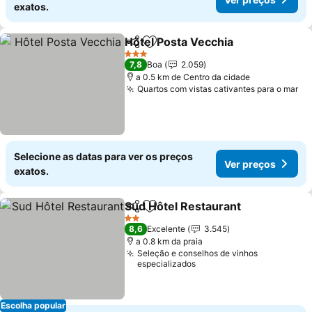
exatos.
Hôtel Posta Vecchia
Partilhar
Adicionar aos favoritos
Ver pr
3 Estrelas
7,8
Boa
2.059
a 0.5 km de Centro da cidade
Quartos com vistas cativantes para o mar
Ve
Selecione as datas para ver os preços
Ver preços
exatos.
Sud Hôtel Restaurant
Partilhar
Adicionar aos favoritos
Ver 
2 Estrelas
8,6
Excelente
3.545
a 0.8 km da praia
Seleção e conselhos de vinhos
especializados
Escolha popular