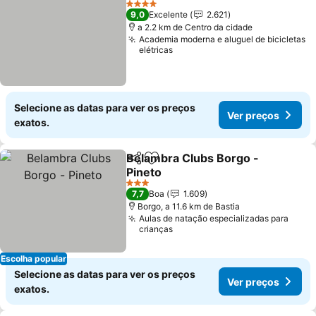
4 Estrelas
9,0
Excelente
2.621
a 2.2 km de Centro da cidade
Academia moderna e aluguel de bicicletas
elétricas
Selecione as datas para ver os preços
Ver preços
exatos.
Belambra Clubs Borgo -
Partilhar
Adicionar aos favoritos
Pineto
Ver preços
3 Estrelas
7,7
Boa
1.609
Borgo, a 11.6 km de Bastia
Aulas de natação especializadas para
crianças
Escolha popular
Selecione as datas para ver os preços
Ver preços
exatos.