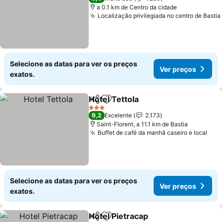
a 0.1 km de Centro da cidade
Localização privilegiada no centro de Bastia
Selecione as datas para ver os preços
Ver preços
exatos.
Hotel Tettola
Partilhar
Adicionar aos favoritos
Ver preços
3 Estrelas
9,2
Excelente
2.173
Saint-Florent, a 11.1 km de Bastia
Buffet de café da manhã caseiro e local
Ver
Selecione as datas para ver os preços
Ver preços
exatos.
Hotel Pietracap
Partilhar
Adicionar aos favoritos
Ver preços