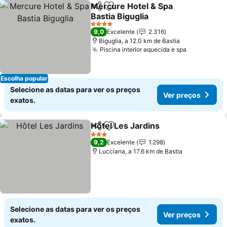
Mercure Hotel & Spa
Partilhar
Adicionar aos favoritos
Bastia Biguglia
Ver preços
4 Estrelas
9,0
Excelente
2.316
Biguglia, a 12.0 km de Bastia
Piscina interior aquecida e spa
Ver preço
Escolha popular
Selecione as datas para ver os preços
Ver preços
exatos.
Hôtel Les Jardins
Partilhar
Adicionar aos favoritos
Ver preç
3 Estrelas
9,2
Excelente
1.298
Lucciana, a 17.6 km de Bastia
Selecione as datas para ver os preços
Ver preços
exatos.