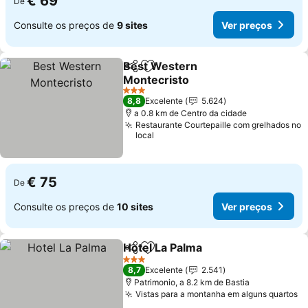
€ 69
De
Consulte os preços de
9 sites
Ver preços
Best Western
Partilhar
Adicionar aos favoritos
Montecristo
Ver preços
3 Estrelas
8,8
Excelente
5.624
a 0.8 km de Centro da cidade
Restaurante Courtepaille com grelhados no
local
€ 75
De
Consulte os preços de
10 sites
Ver preços
Hotel La Palma
Partilhar
Adicionar aos favoritos
Ver preços
3 Estrelas
8,7
Excelente
2.541
Patrimonio, a 8.2 km de Bastia
Vistas para a montanha em alguns quartos
V