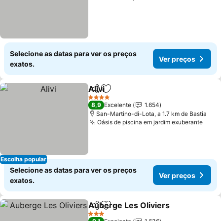
Selecione as datas para ver os preços
Ver preços
exatos.
Alivi
Partilhar
Adicionar aos favoritos
Ver preços
4 Estrelas
8,9
Excelente
1.654
San-Martino-di-Lota, a 1.7 km de Bastia
Oásis de piscina em jardim exuberante
Ver 
Escolha popular
Selecione as datas para ver os preços
Ver preços
exatos.
Auberge Les Oliviers
Partilhar
Adicionar aos favoritos
Ver 
3 Estrelas