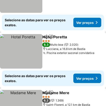
Selecione as datas para ver os preços
Ver preços
exatos.
Hotel Poretta
Partilhar
Adicionar aos favoritos
Ver preços
3 Estrelas
8,3
Muito boa
2.020
Lucciana, a 16.8 km de Bastia
Piscina exterior sazonal convidativa
Ver pr
Selecione as datas para ver os preços
Ver preços
exatos.
Madame Mere
Partilhar
Adicionar aos favoritos
Ver preços
3 Estrelas
6,2
1.369
Saint-Florent, a 12.1 km de Bastia