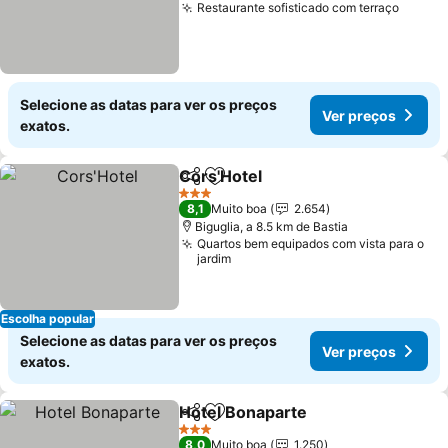
Restaurante sofisticado com terraço
Ver pr
Selecione as datas para ver os preços
Ver preços
exatos.
Cors'Hotel
Partilhar
Adicionar aos favoritos
Ver preços
3 Estrelas
8,1
Muito boa
2.654
Biguglia, a 8.5 km de Bastia
Quartos bem equipados com vista para o
jardim
Escolha popular
Selecione as datas para ver os preços
Ver preços
exatos.
Hotel Bonaparte
Partilhar
Adicionar aos favoritos
Ver preço
3 Estrelas
8,0
Muito boa
1.250