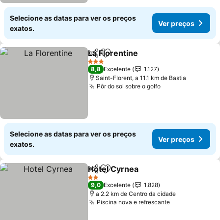
Selecione as datas para ver os preços
Ver preços
exatos.
La Florentine
Partilhar
Adicionar aos favoritos
Ver preços
3 Estrelas
8,8
Excelente
1.127
Saint-Florent, a 11.1 km de Bastia
Pôr do sol sobre o golfo
Ver preços
Selecione as datas para ver os preços
Ver preços
exatos.
Hotel Cyrnea
Partilhar
Adicionar aos favoritos
Ver preços
2 Estrelas
9,0
Excelente
1.828
a 2.2 km de Centro da cidade
Piscina nova e refrescante
Ver preços