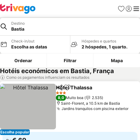
Favoritos
Iniciar
Me
Destino
Bastia
Check-in/out
Hóspedes e quartos
Escolha as datas
2 hóspedes, 1 quarto.
Ordenar
Filtrar
Mapa
Hotéis económicos em Bastia, França
Como os pagamentos influenciam os resultados
Hôtel Thalassa
Partilhar
Adicionar aos favoritos
Ver preços
3 Estrelas
8,0
Muito boa
2.535
Saint-Florent, a 10.5 km de Bastia
Jardins tranquilos com piscina exterior
Ver 
Escolha popular