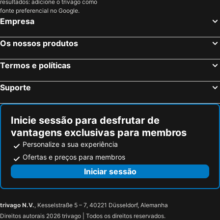
resultados: adicione o trivago como
Hôtel Des Gouverneurs
Chambre Élégante Lisa
fonte preferencial no Google.
Empresa
Alivi
Hôtel Casa Mea
Hotel Du Vignoble
Auberge Lustincone
Os nossos produtos
La Dimora
Treperi
Termos e políticas
Hôtel SOLE E MARE
Hôtel Les Galets
Belambra Clubs Borgo - Pineto
Demeure Loredana
Suporte
Hôtel Dolce Notte
Hotel Santa Maria
Hôtel La Roya
Domaine La distillerie
Inicie sessão para desfrutar de
Hotel Le Lido
Hôtel - Restaurant U Santu Petru
vantagens exclusivas para membros
U Patriarcu
Personalize a sua experiência
Ofertas e preços para membros
Iniciar sessão
trivago N.V.
, Kesselstraße 5 – 7, 40221 Düsseldorf, Alemanha
Direitos autorais 2026 trivago | Todos os direitos reservados.