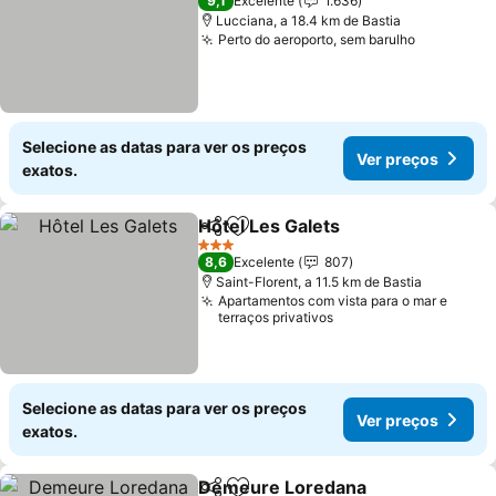
9,1
Excelente
1.636
Lucciana, a 18.4 km de Bastia
Perto do aeroporto, sem barulho
Ver preço
Selecione as datas para ver os preços
Ver preços
exatos.
Hôtel Les Galets
Partilhar
Adicionar aos favoritos
Ver preço
3 Estrelas
8,6
Excelente
807
Saint-Florent, a 11.5 km de Bastia
Apartamentos com vista para o mar e
terraços privativos
Selecione as datas para ver os preços
Ver preços
exatos.
Demeure Loredana