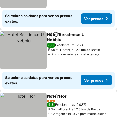
Selecione as datas para ver os preços
Ver preços
exatos.
Hôtel Résidence U
Partilhar
Adicionar aos favoritos
Nebbiu
Ver preços
8,6
Excelente
717
Saint-Florent, a 12.8 km de Bastia
Piscina exterior sazonal e terraço
Ver preç
Selecione as datas para ver os preços
Ver preços
exatos.
Hôtel Flor
Partilhar
Adicionar aos favoritos
Ver preços
3 Estrelas
9,3
Excelente
2.037
Saint-Florent, a 12.3 km de Bastia
Garagem exclusiva para motocicletas
Ver p