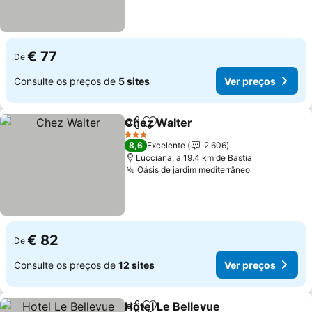
€ 77
De
Consulte os preços de
5 sites
Ver preços
Chez Walter
Partilhar
Adicionar aos favoritos
Ver preços
3 Estrelas
8,6
Excelente
2.606
Lucciana, a 19.4 km de Bastia
Oásis de jardim mediterrâneo
Ver preços
€ 82
De
Consulte os preços de
12 sites
Ver preços
Hotel Le Bellevue