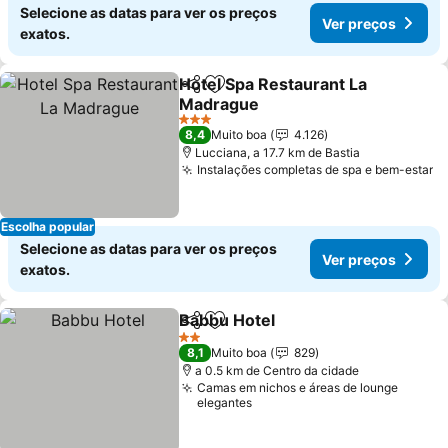
Selecione as datas para ver os preços
Ver preços
exatos.
Hotel Spa Restaurant La
Partilhar
Adicionar aos favoritos
Madrague
Ver preços
3 Estrelas
8,4
Muito boa
4.126
Lucciana, a 17.7 km de Bastia
Instalações completas de spa e bem-estar
V
Escolha popular
Selecione as datas para ver os preços
Ver preços
exatos.
Babbu Hotel
Partilhar
Adicionar aos favoritos
Ver preços
2 Estrelas
8,1
Muito boa
829
a 0.5 km de Centro da cidade
Camas em nichos e áreas de lounge
elegantes