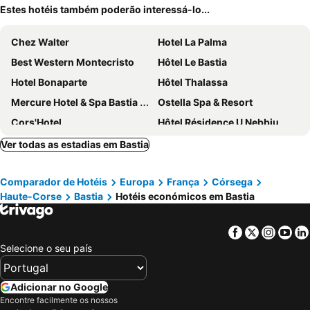
Estes hotéis também poderão interessá-lo...
Chez Walter
Hotel La Palma
Best Western Montecristo
Hôtel Le Bastia
Hotel Bonaparte
Hôtel Thalassa
Mercure Hotel & Spa Bastia Biguglia
Ostella Spa & Resort
Cors'Hotel
Hôtel Résidence U Nebbiu
Hôtel Les Jardins
Hotel Pietracap
Ver todas as estadias em Bastia
Hotel Ariana
Hotel Poretta
Comparador de Hotéis
Europa
França
Córsega
Sud Hôtel Restaurant
Hôtel Les Voyageurs
Haute-Corse
Bastia
Hotéis económicos em Bastia
Monsieur Miot Concept Hotel - Bastia centre
La Florentine
Hotel Le Bellevue
Hôtel Port Toga
Facebook
Twitter
Insta
Yo
Hôtel Continental
Hotel Tettola
Selecione o seu país
Castellu Rossu
Hotel Spa Restaurant La Madrague
Babbu Hotel
Hôtel Sampiero
Adicionar no Google
Encontre facilmente os nossos
Hôtel Napoléon
Hotel Central Bastia