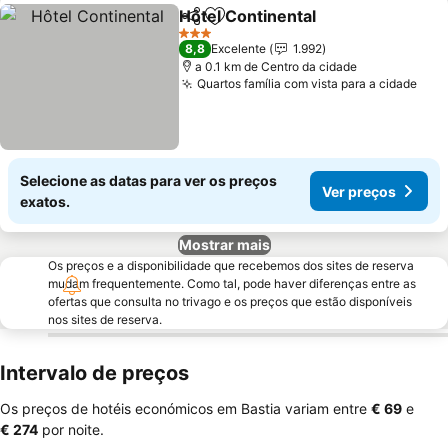
Hôtel Continental
Partilhar
Adicionar aos favoritos
Ver preç
3 Estrelas
8,8
Excelente
1.992
a 0.1 km de Centro da cidade
Quartos família com vista para a cidade
Ver
Selecione as datas para ver os preços
Ver preços
exatos.
Mostrar mais
Os preços e a disponibilidade que recebemos dos sites de reserva
mudam frequentemente. Como tal, pode haver diferenças entre as
ofertas que consulta no trivago e os preços que estão disponíveis
nos sites de reserva.
Intervalo de preços
Os preços de hotéis económicos em Bastia variam entre
‎€ 69
e
‎€ 274
por noite.