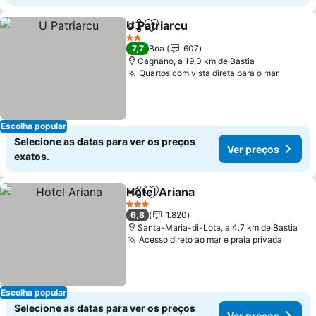
U Patriarcu
Partilhar
Adicionar aos favoritos
Ver preços
2 Estrelas
7,7
Boa
607
Cagnano, a 19.0 km de Bastia
Quartos com vista direta para o mar
Ver pr
Escolha popular
Selecione as datas para ver os preços
Ver preços
exatos.
Hotel Ariana
Partilhar
Adicionar aos favoritos
Ver preços
3 Estrelas
6,8
1.820
Santa-Maria-di-Lota, a 4.7 km de Bastia
Acesso direto ao mar e praia privada
Ver p
Escolha popular
Selecione as datas para ver os preços
Ver preços