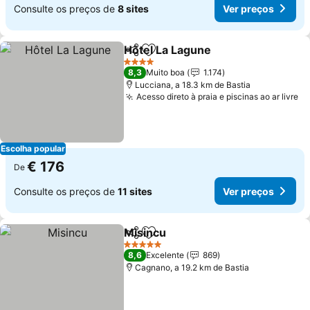
Consulte os preços de
8 sites
Ver preços
Hôtel La Lagune
Partilhar
Adicionar aos favoritos
Ver preço
4 Estrelas
8,3
Muito boa
1.174
Lucciana, a 18.3 km de Bastia
Acesso direto à praia e piscinas ao ar livre
Ve
Escolha popular
€ 176
De
Consulte os preços de
11 sites
Ver preços
Misincu
Partilhar
Adicionar aos favoritos
Ver preços
5 Estrelas
8,6
Excelente
869
Cagnano, a 19.2 km de Bastia