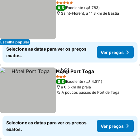
Partilhar
Adicionar aos favoritos
Ver pr
5 Estrelas
9,5
Excelente
783
Saint-Florent, a 11.8 km de Bastia
Escolha popular
Selecione as datas para ver os preços
Ver preços
exatos.
Hôtel Port Toga
Partilhar
Adicionar aos favoritos
Ver preços
3 Estrelas
8,8
Excelente
4.811
a 0.5 km da praia
A poucos passos de Port de Toga
Ver preç
Selecione as datas para ver os preços
Ver preços
exatos.