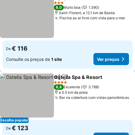
Partilhar
Adicionar aos favoritos
Ver preç
3 Estrelas
8,0
Muito boa
1.390
Saint-Florent, a 12.1 km de Bastia
Piscina ao ar livre com vista para o mar
Ver 
€ 116
De
Consulte os preços de
1 site
Ver preços
Ostella Spa & Resort
Partilhar
Adicionar aos favoritos
Ver p
4 Estrelas
8,8
Excelente
3.788
a 0.5 km da praia
Bar na cobertura com vistas panorâmicas
Ve
Escolha popular
€ 123
De