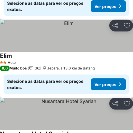
Selecione as datas para ver os preços
Ver preços
exatos.
Partilhar
Ad
Elim
Ver preços
Hotel
2 Estrelas
8,0
Muito boa
36
Jepara, a 13.0 km de Batang
Selecione as datas para ver os preços
Ver preços
exatos.
Partilhar
Ad