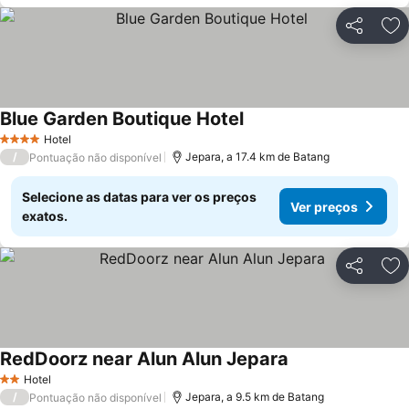
Partilhar
Ad
Blue Garden Boutique Hotel
Ver preços
Hotel
4 Estrelas
/
Jepara, a 17.4 km de Batang
Pontuação não disponível
Selecione as datas para ver os preços
Ver preços
exatos.
Partilhar
Ad
RedDoorz near Alun Alun Jepara
Ver preços
Hotel
2 Estrelas
/
Jepara, a 9.5 km de Batang
Pontuação não disponível