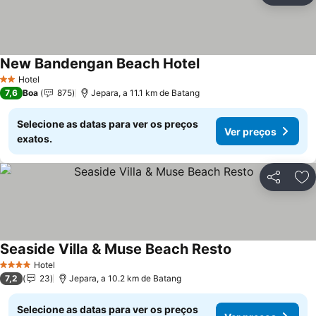
New Bandengan Beach Hotel
Ver preços
Hotel
2 Estrelas
7,6
Boa
875
Jepara, a 11.1 km de Batang
Selecione as datas para ver os preços
Ver preços
exatos.
Partilhar
Ad
Seaside Villa & Muse Beach Resto
Ver preços
Hotel
4 Estrelas
7,2
23
Jepara, a 10.2 km de Batang
Selecione as datas para ver os preços