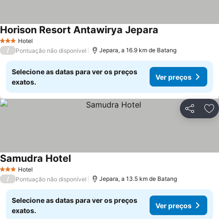
Horison Resort Antawirya Jepara
Ver preços
Hotel
3 Estrelas
/
Jepara, a 16.9 km de Batang
Pontuação não disponível
Selecione as datas para ver os preços
Ver preços
exatos.
Partilhar
Ad
Samudra Hotel
Ver preços
Hotel
3 Estrelas
/
Jepara, a 13.5 km de Batang
Pontuação não disponível
Selecione as datas para ver os preços
Ver preços
exatos.