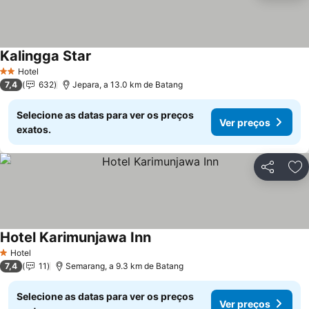
Kalingga Star
Ver preços
Hotel
2 Estrelas
7,4
632
Jepara, a 13.0 km de Batang
Selecione as datas para ver os preços
Ver preços
exatos.
Partilhar
Ad
Hotel Karimunjawa Inn
Ver preços
Hotel
1 Estrelas
7,4
11
Semarang, a 9.3 km de Batang
Selecione as datas para ver os preços
Ver preços