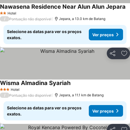
Nawasena Residence Near Alun Alun Jepara
V
Hotel
2 Estrelas
/
Jepara, a 13.0 km de Batang
Pontuação não disponível
Selecione as datas para ver os preços
Ver preços
exatos.
Partilhar
Ad
Wisma Almadina Syariah
Ver preços
Hotel
3 Estrelas
/
Jepara, a 11.1 km de Batang
Pontuação não disponível
Selecione as datas para ver os preços
Ver preços
exatos.