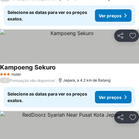
Selecione as datas para ver os preços
Ver preços
exatos.
Partilhar
Ad
Kampoeng Sekuro
Ver preços
Hotel
3 Estrelas
/
Jepara, a 4.2 km de Batang
Pontuação não disponível
Selecione as datas para ver os preços
Ver preços
exatos.
Partilhar
Ad