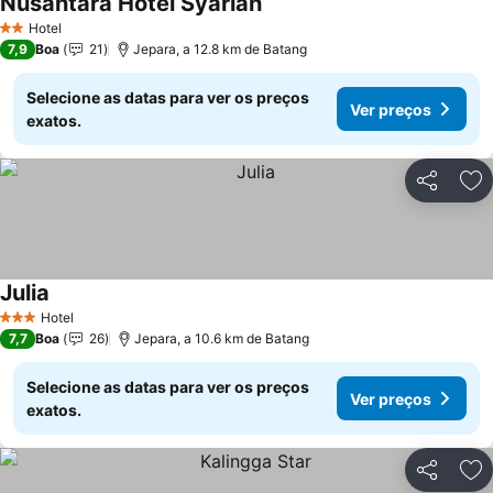
Nusantara Hotel Syariah
Ver preços
Hotel
2 Estrelas
7,9
Boa
21
Jepara, a 12.8 km de Batang
Selecione as datas para ver os preços
Ver preços
exatos.
Partilhar
Ad
Julia
Ver preços
Hotel
3 Estrelas
7,7
Boa
26
Jepara, a 10.6 km de Batang
Selecione as datas para ver os preços
Ver preços
exatos.
Partilhar
Ad