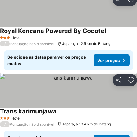
Partilhar
Ad
Royal Kencana Powered By Cocotel
Ver preços
Hotel
3 Estrelas
/
Jepara, a 12.5 km de Batang
Pontuação não disponível
Selecione as datas para ver os preços
Ver preços
exatos.
Partilhar
Ad
Trans karimunjawa
Ver preços
Hotel
3 Estrelas
/
Jepara, a 13.4 km de Batang
Pontuação não disponível