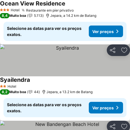
Ocean View Residence
Ver preços
Hotel
Restaurante em píer privativo
Ver preços
3 Estrelas
8,4
Muito boa
5.113
Jepara, a 14.2 km de Batang
Selecione as datas para ver os preços
Ver preços
exatos.
Partilhar
Ad
Syailendra
Ver preços
Hotel
2 Estrelas
8,2
Muito boa
44
Jepara, a 13.2 km de Batang
Selecione as datas para ver os preços
Ver preços
exatos.
Partilhar
Ad