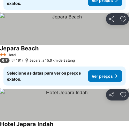
Ver preços
exatos.
Partilhar
Ad
Jepara Beach
Ver preços
Hotel
2 Estrelas
6,7
191
Jepara, a 15.6 km de Batang
Selecione as datas para ver os preços
Ver preços
exatos.
Partilhar
Ad
Hotel Jepara Indah
Ver preços