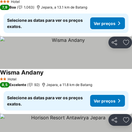
Hotel
3 Estrelas
7,9
Boa
1.063
Jepara, a 13.1 km de Batang
Selecione as datas para ver os preços
Ver preços
exatos.
Partilhar
Ad
Wisma Andany
Ver preços
Hotel
2 Estrelas
8,5
Excelente
92
Jepara, a 11.8 km de Batang
Selecione as datas para ver os preços
Ver preços
exatos.
Partilhar
Ad