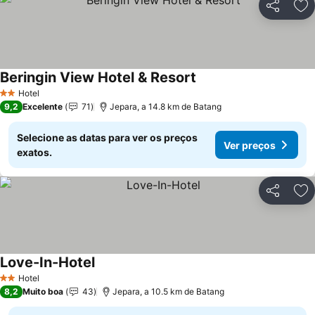
Partilhar
Ad
Beringin View Hotel & Resort
Ver preços
Hotel
2 Estrelas
9,2
Excelente
71
Jepara, a 14.8 km de Batang
Selecione as datas para ver os preços
Ver preços
exatos.
Partilhar
Ad
Love-In-Hotel
Ver preços
Hotel
2 Estrelas
8,2
Muito boa
43
Jepara, a 10.5 km de Batang