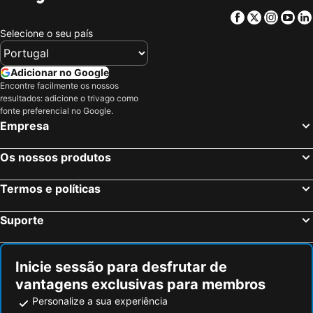
Facebook
Twitter
Insta
Yo
Selecione o seu país
Adicionar no Google
Encontre facilmente os nossos
resultados: adicione o trivago como
fonte preferencial no Google.
Empresa
Os nossos produtos
Termos e políticas
Suporte
Inicie sessão para desfrutar de
vantagens exclusivas para membros
Personalize a sua experiência