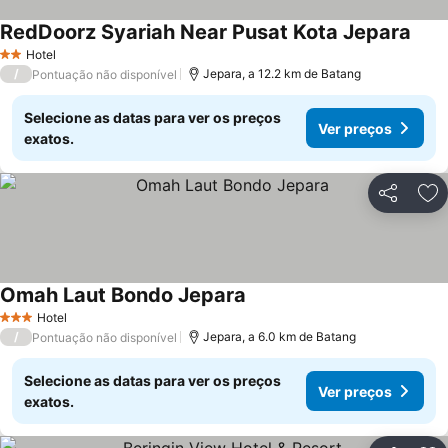
RedDoorz Syariah Near Pusat Kota Jepara
Ver 
Hotel
2 Estrelas
/
Jepara, a 12.2 km de Batang
Pontuação não disponível
Selecione as datas para ver os preços
Ver preços
exatos.
Partilhar
Ad
Omah Laut Bondo Jepara
Ver preços
Hotel
3 Estrelas
/
Jepara, a 6.0 km de Batang
Pontuação não disponível
Selecione as datas para ver os preços
Ver preços
exatos.