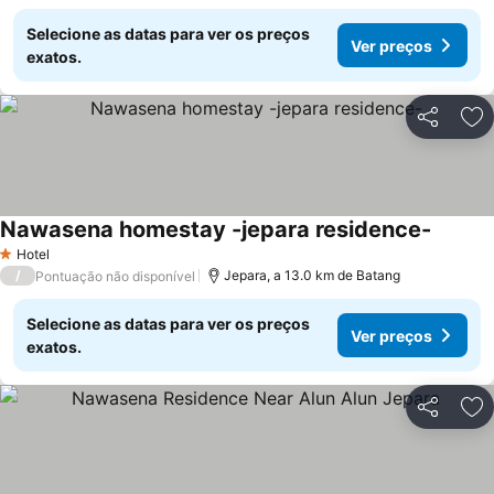
Selecione as datas para ver os preços
Ver preços
exatos.
Partilhar
Ad
Nawasena homestay -jepara residence-
Ver pre
Hotel
1 Estrelas
/
Jepara, a 13.0 km de Batang
Pontuação não disponível
Selecione as datas para ver os preços
Ver preços
exatos.
Partilhar
Ad