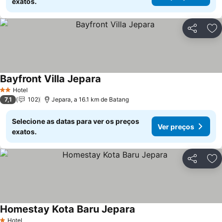
exatos.
Partilhar
Ad
Bayfront Villa Jepara
Ver preços
Hotel
2 Estrelas
7,1
102
Jepara, a 16.1 km de Batang
Selecione as datas para ver os preços
Ver preços
exatos.
Partilhar
Ad
Homestay Kota Baru Jepara
Ver preços
Hotel