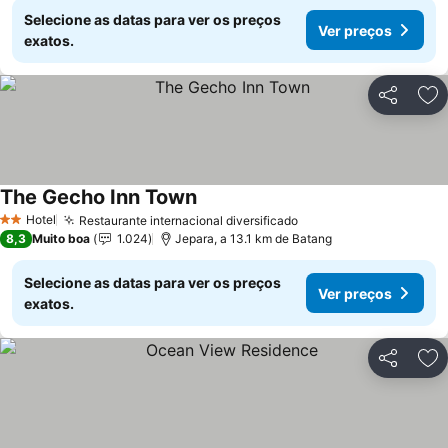
Selecione as datas para ver os preços
Ver preços
exatos.
Partilhar
Ad
The Gecho Inn Town
Ver preços
Hotel
Restaurante internacional diversificado
Ver preços
2 Estrelas
8,3
Muito boa
1.024
Jepara, a 13.1 km de Batang
Selecione as datas para ver os preços
Ver preços
exatos.
Partilhar
Ad