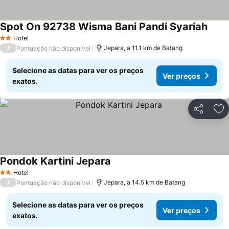
Spot On 92738 Wisma Bani Pandi Syariah
Ver p
Hotel
2 Estrelas
/
Jepara, a 11.1 km de Batang
Pontuação não disponível
Selecione as datas para ver os preços
Ver preços
exatos.
Partilhar
Ad
Pondok Kartini Jepara
Ver preços
Hotel
2 Estrelas
/
Jepara, a 14.5 km de Batang
Pontuação não disponível
Selecione as datas para ver os preços
Ver preços
exatos.