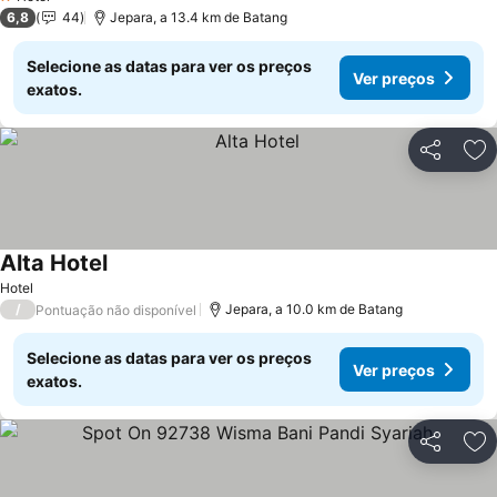
1 Estrelas
6,8
44
Jepara, a 13.4 km de Batang
Selecione as datas para ver os preços
Ver preços
exatos.
Partilhar
Ad
Alta Hotel
Ver preços
Hotel
/
Jepara, a 10.0 km de Batang
Pontuação não disponível
Selecione as datas para ver os preços
Ver preços
exatos.
Partilhar
Ad