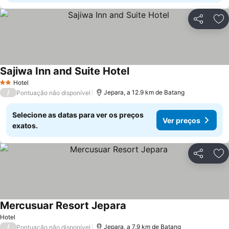
Partilhar
Ad
Sajiwa Inn and Suite Hotel
Ver preços
Hotel
2 Estrelas
/
Jepara, a 12.9 km de Batang
Pontuação não disponível
Selecione as datas para ver os preços
Ver preços
exatos.
Partilhar
Ad
Mercusuar Resort Jepara
Ver preços
Hotel
/
Jepara, a 7.9 km de Batang
Pontuação não disponível