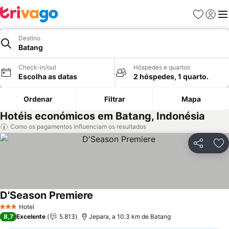
Favoritos
Iniciar
Me
Destino
Batang
Check-in/out
Hóspedes e quartos
Escolha as datas
2 hóspedes, 1 quarto.
Ordenar
Filtrar
Mapa
Hotéis económicos em Batang, Indonésia
Como os pagamentos influenciam os resultados
Partilhar
Ad
D'Season Premiere
Ver preços
Hotel
3 Estrelas
8,7
Excelente
5.813
Jepara, a 10.3 km de Batang