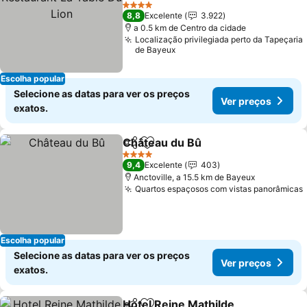
Lion
Ver preços
4 Estrelas
8,8
Excelente
3.922
a 0.5 km de Centro da cidade
Localização privilegiada perto da Tapeçaria
de Bayeux
Escolha popular
Selecione as datas para ver os preços
Ver preços
exatos.
Château du Bû
Partilhar
Adicionar aos favoritos
Ver preços
4 Estrelas
9,4
Excelente
403
Anctoville, a 15.5 km de Bayeux
Quartos espaçosos com vistas panorâmicas
Escolha popular
Selecione as datas para ver os preços
Ver preços
exatos.
Hotel Reine Mathilde