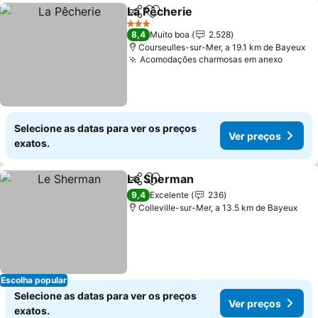
La Pêcherie
Partilhar
Adicionar aos favoritos
Ver preços
3 Estrelas
8,4
Muito boa
2.528
Courseulles-sur-Mer, a 19.1 km de Bayeux
Acomodações charmosas em anexo
Ver pr
Selecione as datas para ver os preços
Ver preços
exatos.
Le Sherman
Partilhar
Adicionar aos favoritos
Ver preços
9,4
Excelente
236
Colleville-sur-Mer, a 13.5 km de Bayeux
Escolha popular
Selecione as datas para ver os preços
Ver preços
exatos.