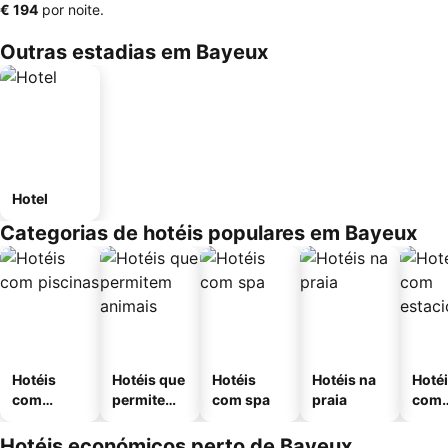
‎€ 194
por noite.
Outras estadias em Bayeux
Hotel
Categorias de hotéis populares em Bayeux
Hotéis
Hotéis que
Hotéis
Hotéis na
Hoté
com
permitem
com spa
praia
com
piscinas
animais
esta
ment
Hotéis económicos perto de Bayeux