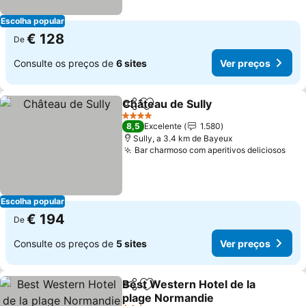
Escolha popular
€ 128
De
Consulte os preços de
6 sites
Ver preços
Château de Sully
Partilhar
Adicionar aos favoritos
Ver preço
4 Estrelas
8,5
Excelente
1.580
Sully, a 3.4 km de Bayeux
Bar charmoso com aperitivos deliciosos
Ver
Escolha popular
€ 194
De
Consulte os preços de
5 sites
Ver preços
Best Western Hotel de la
Partilhar
Adicionar aos favoritos
plage Normandie