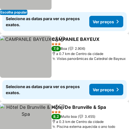
Escolha popular
Selecione as datas para ver os preços
Ver preços
exatos.
CAMPANILE BAYEUX
Partilhar
Adicionar aos favoritos
Ver 
3 Estrelas
7,9
Boa
2.906
a 0.7 km de Centro da cidade
Vistas panorâmicas da Catedral de Bayeux
V
Selecione as datas para ver os preços
Ver preços
exatos.
Hôtel De Brunville & Spa
Partilhar
Adicionar aos favoritos
Ve
3 Estrelas
8,2
Muito boa
3.455
a 0.3 km de Centro da cidade
Piscina externa aquecida o ano todo
Ver p