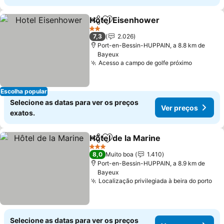
Hotel Eisenhower
Partilhar
Adicionar aos favoritos
Ver preç
2 Estrelas
7,3
2.026
Port-en-Bessin-HUPPAIN, a 8.8 km de
Bayeux
Acesso a campo de golfe próximo
Ver pre
Escolha popular
Selecione as datas para ver os preços
Ver preços
exatos.
Hôtel de la Marine
Partilhar
Adicionar aos favoritos
Ver pre
3 Estrelas
8,0
Muito boa
1.410
Port-en-Bessin-HUPPAIN, a 8.9 km de
Bayeux
Localização privilegiada à beira do porto
Ver
Selecione as datas para ver os preços