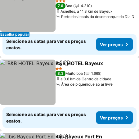
Ver preços
3 Estrelas
7,6
Boa
4.210
Asnelles, a 11.3 km de Bayeux
Perto dos locais do desembarque do Dia D
V
Escolha popular
Selecione as datas para ver os preços
Ver preços
exatos.
B&B HOTEL Bayeux
Partilhar
Adicionar aos favoritos
Ver pr
2 Estrelas
8,3
Muito boa
1.668
a 0.8 km de Centro da cidade
Área de piquenique ao ar livre
Ver preços
Selecione as datas para ver os preços
Ver preços
exatos.
ibis Bayeux Port En