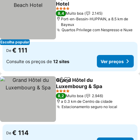
Partilhar
Adicionar aos favoritos
Hotel
Ver preços
4 Estrelas
8,4
Muito boa
2.145
Port-en-Bessin-HUPPAIN, a 8.5 km de
Bayeux
Quartos Privilege com Nespresso e Nuxe
Ver
Escolha popular
€ 111
De
Consulte os preços de
12 sites
Ver preços
Grand Hôtel du
Partilhar
Adicionar aos favoritos
Luxembourg & Spa
Ver preços
4 Estrelas
8,2
Muito boa
2.946
a 0.3 km de Centro da cidade
Estacionamento seguro no local
Ver preço
€ 114
De