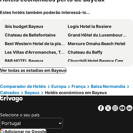
Estes hotéis também poderão interessá-lo...
ibis budget Bayeux
Logis Hotel la Rosiere
Chateau de Bellefontaine
Grand Hôtel du Luxembourg & Spa
Best Western Hotel de la plage Normandie
Mercure Omaha Beach Hotel
Les Villas d'Arromanches, Teritoria
Chateau du Baffy
B&B HOTEL Bayeux
Churchill Hotel Bayeux Centre
Chateau des Chevaliers de Grand Tonne
Hôtel Château - Domaine de Coeurmandie
Ver todas as estadias em Bayeux
Novotel Bayeux
Hôtel De Brunville & Spa
Comparador de Hotéis
Europa
França
Baixa Normandia
Hotel Reine Mathilde
Hotel Eisenhower
Calvados
Bayeux
Hotéis económicos em Bayeux
Hôtel L'ideal le Mountbatten
Hôtel De La Marine
Ferme de la Rançonnière - Hôtel & Restaurant
La Maison Periot
Facebook
Twitter
Insta
Yo
La Cremaillere Hôtel-Restaurant
Selecione o seu país
Adicionar no Google