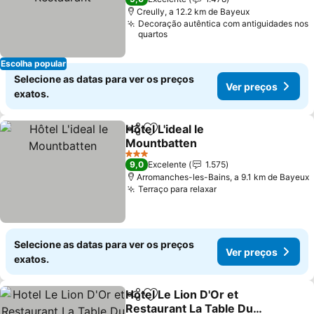
Creully, a 12.2 km de Bayeux
Decoração autêntica com antiguidades nos
quartos
Escolha popular
Selecione as datas para ver os preços
Ver preços
exatos.
Hôtel L'ideal le
Partilhar
Adicionar aos favoritos
Mountbatten
Ver preços
3 Estrelas
9,0
Excelente
1.575
Arromanches-les-Bains, a 9.1 km de Bayeux
Terraço para relaxar
Ver preços
Selecione as datas para ver os preços
Ver preços
exatos.
Hotel Le Lion D'Or et
Partilhar
Adicionar aos favoritos
Restaurant La Table Du