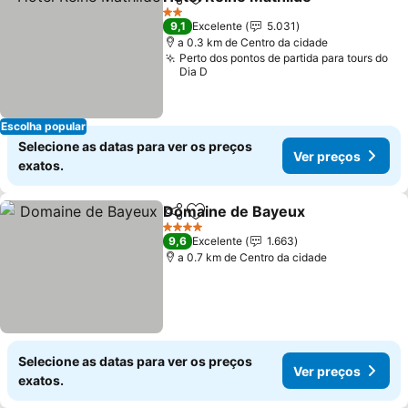
Partilhar
Adicionar aos favoritos
Ver p
2 Estrelas
9,1
Excelente
5.031
a 0.3 km de Centro da cidade
Perto dos pontos de partida para tours do
Dia D
Escolha popular
Selecione as datas para ver os preços
Ver preços
exatos.
Domaine de Bayeux
Partilhar
Adicionar aos favoritos
Ver pr
4 Estrelas
9,6
Excelente
1.663
a 0.7 km de Centro da cidade
Selecione as datas para ver os preços
Ver preços
exatos.