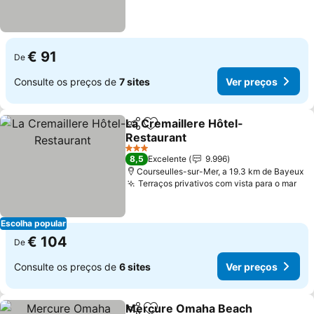
€ 91
De
Consulte os preços de
7 sites
Ver preços
La Cremaillere Hôtel-
Partilhar
Adicionar aos favoritos
Restaurant
Ver preços
3 Estrelas
8,5
Excelente
9.996
Courseulles-sur-Mer, a 19.3 km de Bayeux
Terraços privativos com vista para o mar
Ver
Escolha popular
€ 104
De
Consulte os preços de
6 sites
Ver preços
Mercure Omaha Beach