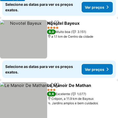
Selecione as datas para ver os preços
Ver preços
exatos.
Novotel Bayeux
Partilhar
Adicionar aos favoritos
Ver preços
4 Estrelas
8,0
Muito boa
3.151
a 1.1 km de Centro da cidade
Selecione as datas para ver os preços
Ver preços
exatos.
Le Manoir De Mathan
Partilhar
Adicionar aos favoritos
Ver 
3 Estrelas
9,6
Excelente
1.077
Crépon, a 11.9 km de Bayeux
Jardins amplos e bem cuidados
Ver preço