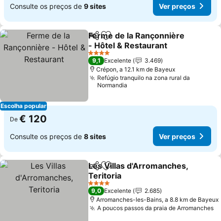
Consulte os preços de
9 sites
Ver preços
Ferme de la Rançonnière
Partilhar
Adicionar aos favoritos
- Hôtel & Restaurant
Ver preços
4 Estrelas
9,1
Excelente
3.469
Crépon, a 12.1 km de Bayeux
Refúgio tranquilo na zona rural da
Normandia
Escolha popular
€ 120
De
Consulte os preços de
8 sites
Ver preços
Les Villas d'Arromanches,
Partilhar
Adicionar aos favoritos
Teritoria
Ver preços
4 Estrelas
9,0
Excelente
2.685
Arromanches-les-Bains, a 8.8 km de Bayeux
A poucos passos da praia de Arromanches
V