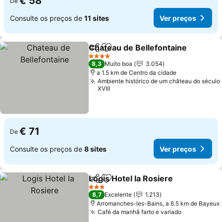
€ 58
De
Consulte os preços de
11 sites
Ver preços
Chateau de Bellefontaine
Partilhar
Adicionar aos favoritos
4 Estrelas
8,3
Muito boa
3.054
a 1.5 km de Centro da cidade
Ambiente histórico de um château do século
XVIII
€ 71
De
Consulte os preços de
8 sites
Ver preços
Logis Hotel la Rosiere
Partilhar
Adicionar aos favoritos
Ver 
3 Estrelas
8,7
Excelente
1.213
Arromanches-les-Bains, a 6.5 km de Bayeux
Café da manhã farto e variado
Ver preços