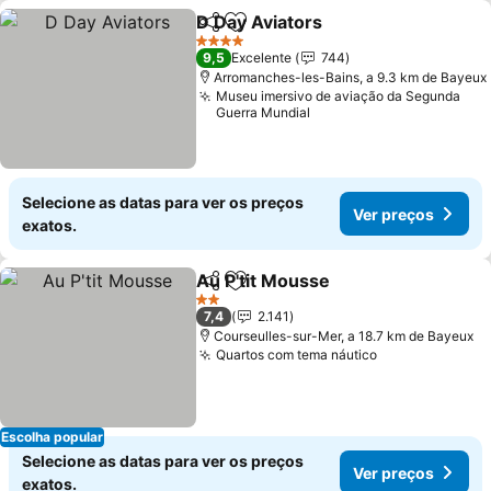
D Day Aviators
Partilhar
Adicionar aos favoritos
Ver preços
4 Estrelas
9,5
Excelente
744
Arromanches-les-Bains, a 9.3 km de Bayeux
Museu imersivo de aviação da Segunda
Guerra Mundial
Selecione as datas para ver os preços
Ver preços
exatos.
Au P'tit Mousse
Partilhar
Adicionar aos favoritos
Ver preços
2 Estrelas
7,4
2.141
Courseulles-sur-Mer, a 18.7 km de Bayeux
Quartos com tema náutico
Ver preços
Escolha popular
Selecione as datas para ver os preços
Ver preços
exatos.