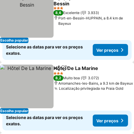
Partilhar
Adicionar aos favoritos
Bessin
Ver preços
3 Estrelas
8,6
Excelente
3.933
Port-en-Bessin-HUPPAIN, a 8.4 km de
Bayeux
Escolha popular
Selecione as datas para ver os preços
Ver preços
exatos.
Hôtel De La Marine
Partilhar
Adicionar aos favoritos
Ver pr
3 Estrelas
8,2
Muito boa
3.072
Arromanches-les-Bains, a 9.3 km de Bayeux
Localização privilegiada na Praia Gold
Ver 
Escolha popular
Selecione as datas para ver os preços
Ver preços
exatos.