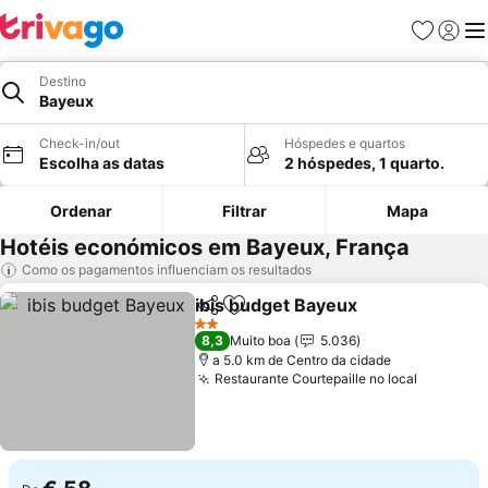
Favoritos
Iniciar
Me
Destino
Bayeux
Check-in/out
Hóspedes e quartos
Escolha as datas
2 hóspedes, 1 quarto.
Ordenar
Filtrar
Mapa
Hotéis económicos em Bayeux, França
Como os pagamentos influenciam os resultados
ibis budget Bayeux
Partilhar
Adicionar aos favoritos
Ver pr
2 Estrelas
8,3
Muito boa
5.036
a 5.0 km de Centro da cidade
Restaurante Courtepaille no local
Ver preç