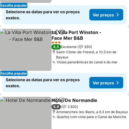
Escolha popular
Selecione as datas para ver os preços
Ver preços
exatos.
La Villa Port Winston -
Partilhar
Adicionar aos favoritos
Face Mer B&B
Ver preços
3 Estrelas
8,5
Excelente
930
Saint-Côme-de-Fresné, a 10.5 km de
Bayeux
Vistas panorâmicas do canal e do mar
Ver 
Escolha popular
Selecione as datas para ver os preços
Ver preços
exatos.
Hotel De Normandie
Partilhar
Adicionar aos favoritos
Ver p
6,9
2.820
Arromanches-les-Bains, a 9.3 km de Bayeux
Quartos com vista para o Canal da Mancha
V