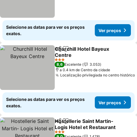
Selecione as datas para ver os preços
Ver preços
exatos.
Churchill Hotel Bayeux
Partilhar
Adicionar aos favoritos
Centre
Ver preços
3 Estrelas
8,6
Excelente
3.053
a 0.4 km de Centro da cidade
Localização privilegiada no centro histórico
Selecione as datas para ver os preços
Ver preços
exatos.
Hostellerie Saint Martin-
Partilhar
Adicionar aos favoritos
Logis Hotel et Restaurant
Ver preços
3 Estrelas
9,0
Excelente
1.478